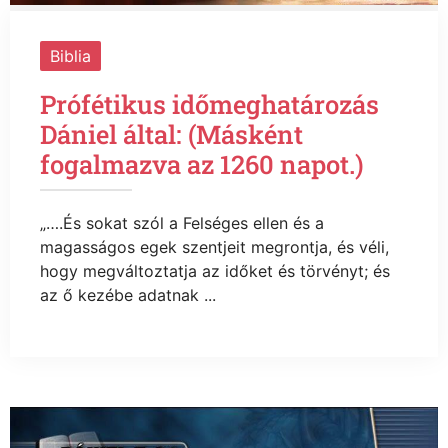
Biblia
Prófétikus időmeghatározás
Dániel által: (Másként
fogalmazva az 1260 napot.)
„….És sokat szól a Felséges ellen és a
magasságos egek szentjeit megrontja, és véli,
hogy megváltoztatja az időket és törvényt; és
az ő kezébe adatnak ...