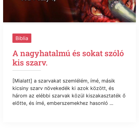
Biblia
A nagyhatalmú és sokat szóló
kis szarv.
[Mialatt] a szarvakat szemlélém, ímé, másik
kicsiny szarv növekedék ki azok között, és
három az elébbi szarvak közül kiszakasztaték ő
előtte, és ímé, emberszemekhez hasonló ...