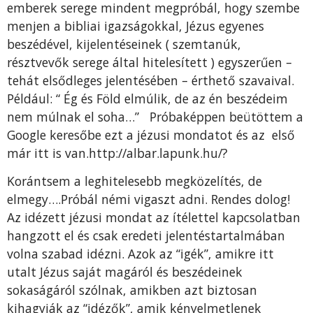
emberek serege mindent megpróbál, hogy szembe
menjen a bibliai igazságokkal, Jézus egyenes
beszédével, kijelentéseinek ( szemtanúk,
résztvevők serege által hitelesített ) egyszerűen –
tehát elsődleges jelentésében – érthető szavaival.
Például: “ Ég és Föld elmúlik, de az én beszédeim
nem múlnak el soha…” Próbaképpen beütöttem a
Google keresőbe ezt a jézusi mondatot és az első
már itt is van.http://albar.lapunk.hu/?
Korántsem a leghitelesebb megközelítés, de
elmegy….Próbál némi vigaszt adni. Rendes dolog!
Az idézett jézusi mondat az ítélettel kapcsolatban
hangzott el és csak eredeti jelentéstartalmában
volna szabad idézni. Azok az “igék”, amikre itt
utalt Jézus saját magáról és beszédeinek
sokaságáról szólnak, amikben azt biztosan
kihagyják az “idézők”, amik kényelmetlenek