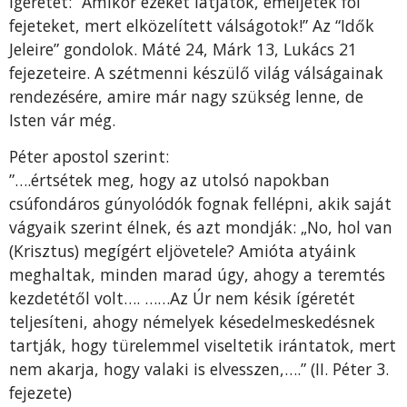
ígéretet: “Amikor ezeket látjátok, emeljétek föl
fejeteket, mert elközelített válságotok!” Az “Idők
Jeleire” gondolok. Máté 24, Márk 13, Lukács 21
fejezeteire. A szétmenni készülő világ válságainak
rendezésére, amire már nagy szükség lenne, de
Isten vár még.
Péter apostol szerint:
”….értsétek meg, hogy az utolsó napokban
csúfondáros gúnyolódók fognak fellépni, akik saját
vágyaik szerint élnek, és azt mondják: „No, hol van
(Krisztus) megígért eljövetele? Amióta atyáink
meghaltak, minden marad úgy, ahogy a teremtés
kezdetétől volt…. ……Az Úr nem késik ígéretét
teljesíteni, ahogy némelyek késedelmeskedésnek
tartják, hogy türelemmel viseltetik irántatok, mert
nem akarja, hogy valaki is elvesszen,….” (II. Péter 3.
fejezete)