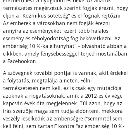
érezhető lesz a nyugalom és béke. Az állatok
természetes megérzésük szerint fogják érezni, hogy
eljön a „Kozmikus sötétség“ és el fognak rejtőzni.
Az emberek a városokban nem fogják érezni
annyira az eseményeket, ezért több halálos
esemény és tébolyodottság fog bekövetkezni. Az
emberiség 10 %-ka elhunyhat” – olvasható abban a
cikkben, amely fénysebességgel terjed mostanában
a Facebookon.
A szövegnek további pontjai is vannak, akit érdekel
a folytatás, megtalálja a neten. Félni
természetesen nem kell, ez is csak egy mutációja
azoknak a riogatásoknak, amik a 2012-es év vége
kapcsán évek óta megjelennek. Túl azon, hogy az
írás szerzője maga sem tudja eldönteni, mekkora
veszély leselkedik az emberiségre (“semmitől sem
kell félni, sem tartani” kontra “az emberiség 10 %-