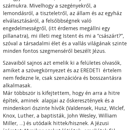
számukra. Mivelhogy a szegényekről, a
lemondásról, a tiszteletről, az állam és az egyház
elválasztásáról, a felsőbbségnek való
engedelmességről, (itt érdemes megállni egy
pillanatra), mi illeti meg Istent és mi a “császárt?”,
szóval a társadalmi élet és a vallás világának szinte
minden fontos szegmenséről beszélt Jézus.
Szavaiból sajnos azt emelik ki a felületes olvasók,
amiket a szövegkörnyezet és az EREDETI értelem
nem fedezne le, csak szenzációra és bosszantásra
alkalmasak.
Már többször is kifejtettem, hogy én arra a hitre
építek, aminek alapjai az őskeresztények és a
mindenkori őszinte hívők (Valdensek, Husz, Wiclef,
Knox, Luther, a baptisták, John Wesley, William
Miller, …) és utódaik hittek/hisznek. A Jézusi