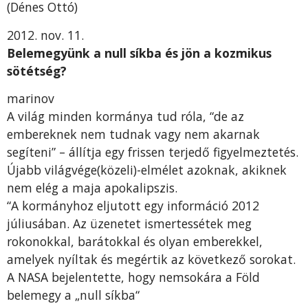
(Dénes Ottó)
2012. nov. 11.
Belemegyünk a null síkba és jön a kozmikus
sötétség?
marinov
A világ minden kormánya tud róla, “de az
embereknek nem tudnak vagy nem akarnak
segíteni” – állítja egy frissen terjedő figyelmeztetés.
Újabb világvége(közeli)-elmélet azoknak, akiknek
nem elég a maja apokalipszis.
“A kormányhoz eljutott egy információ 2012
júliusában. Az üzenetet ismertessétek meg
rokonokkal, barátokkal és olyan emberekkel,
amelyek nyíltak és megértik az következő sorokat.
A NASA bejelentette, hogy nemsokára a Föld
belemegy a „null síkba“