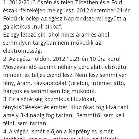
1. 2012/2013 őszén és telén Tibetben és a Föld
északi féltekéjén meleg lesz. 2012.december.21-én
Földünk belép az egész Naprendszerrel együtt a
galaktikus „null síkba“.
Ez egy létező sík, ahol nincs áram és ahol
semmilyen tárgyban nem működik az
elektromosság.
2. Az egész Földön, 2012.12.21-én 10 óra körül
Moszkvai idő szerint néhány perc alatt elsőtétül
minden és teljes csend lesz. Nem lesz semmilyen
fény, áram, távkapcsolat (telefon, internet stb),
hangok és semmi sem fog működni.
3. Ez a sötétség kozmikus illúziókat,
fénykisüléseket és emberi illúziókat fog kiváltani,
amely 3-4 napig fog tartani. Semmitől sem kell
félni, sem tartani.
4. A végén ismét előjön a Napfény és ismét