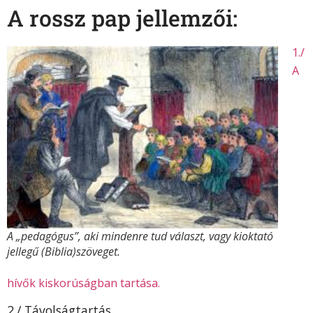
A rossz pap jellemzői:
1./
A
A „pedagógus”, aki mindenre tud választ, vagy kioktató
jellegű (Biblia)szöveget.
hívők kiskorúságban tartása.
2./ Távolságtartás