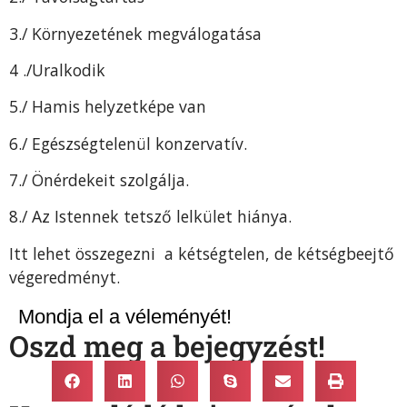
3./ Környezetének megválogatása
4 ./Uralkodik
5./ Hamis helyzetképe van
6./ Egészségtelenül konzervatív.
7./ Önérdekeit szolgálja.
8./ Az Istennek tetsző lelkület hiánya.
Itt lehet összegezni a kétségtelen, de kétségbeejtő
végeredményt.
Mondja el a véleményét!
Oszd meg a bejegyzést!