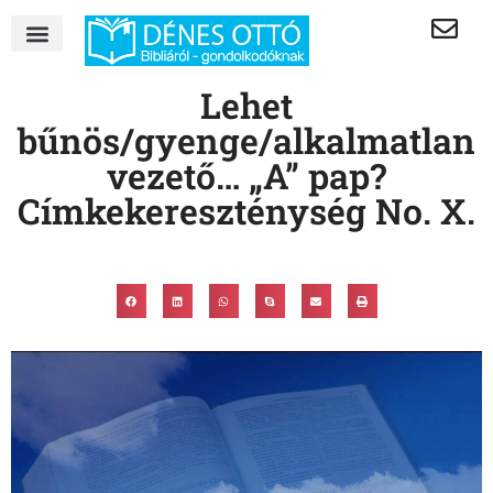
Lehet
bűnös/gyenge/alkalmatlan
vezető… „A” pap?
Címkekereszténység No. X.