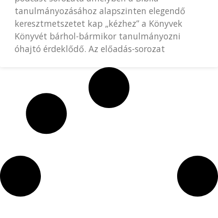
tanulmányozásához alapszinten elegendő
keresztmetszetet kap „kézhez” a Könyvek
Könyvét bárhol-bármikor tanulmányozni
óhajtó érdeklődő. Az előadás-sorozat