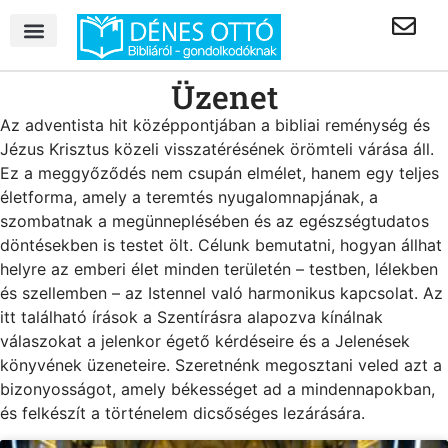
Üzenet
Az adventista hit középpontjában a bibliai reménység és
Jézus Krisztus közeli visszatérésének örömteli várása áll.
Ez a meggyőződés nem csupán elmélet, hanem egy teljes
életforma, amely a teremtés nyugalomnapjának, a
szombatnak a megünneplésében és az egészségtudatos
döntésekben is testet ölt. Célunk bemutatni, hogyan állhat
helyre az emberi élet minden területén – testben, lélekben
és szellemben – az Istennel való harmonikus kapcsolat. Az
itt található írások a Szentírásra alapozva kínálnak
válaszokat a jelenkor égető kérdéseire és a Jelenések
könyvének üzeneteire. Szeretnénk megosztani veled azt a
bizonyosságot, amely békességet ad a mindennapokban,
és felkészít a történelem dicsőséges lezárására.