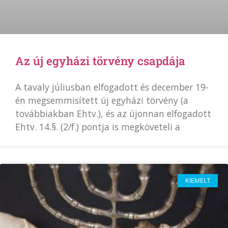
Az új egyházi törvény csapdája
A tavaly júliusban elfogadott és december 19-
én megsemmisített új egyházi törvény (a
továbbiakban Ehtv.), és az újonnan elfogadott
Ehtv. 14.§. (2/f.) pontja is megköveteli a
KIEMELT