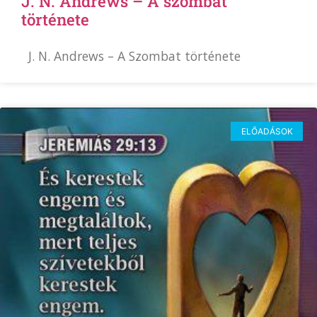
J. N. Andrews – A szombat
története
J. N. Andrews – A Szombat története
ELŐADÁSOK