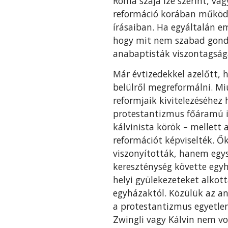
Róma szája íze szerint, v
reformáció korában működő
írásaiban. Ha egyáltalán e
hogy mit nem szabad gondol
anabaptisták viszontagsága
Már évtizedekkel azelőtt, h
belülről megreformálni. Miu
reformjaik kivitelezéséhez
protestantizmus főáramú ir
kálvinista körök – mellett
reformációt képviselték. Ő
viszonyították, hanem egys
kereszténység követte egyh
helyi gyülekezeteket alko
egyházaktól. Közülük az an
a protestantizmus egyetlen
Zwingli vagy Kálvin nem vo