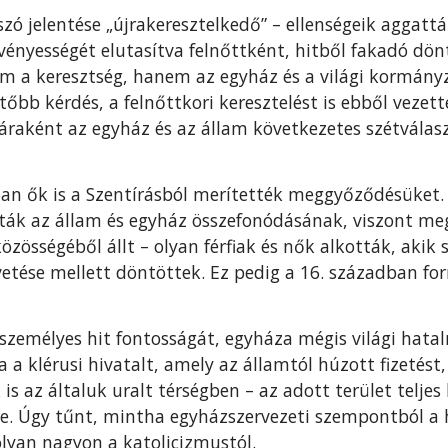
zó jelentése „újrakeresztelkedő” – ellenségeik aggattá
vényességét elutasítva felnőttként, hitből fakadó dön
a keresztség, hanem az egyház és a világi kormány
tőbb kérdés, a felnőttkori keresztelést is ebből vezet
táraként az egyház és az állam következetes szétvála
an ők is a Szentírásból merítették meggyőződésüket. 
ák az állam és egyház összefonódásának, viszont meg
özösségéből állt – olyan férfiak és nők alkották, akik
etése mellett döntöttek. Ez pedig a 16. században fo
személyes hit fontosságát, egyháza mégis világi hata
a klérusi hivatalt, amely az államtól húzott fizetést
s az általuk uralt térségben – az adott terület teljes
e. Úgy tűnt, mintha egyházszervezeti szempontból a 
lyan nagyon a katolicizmustól.