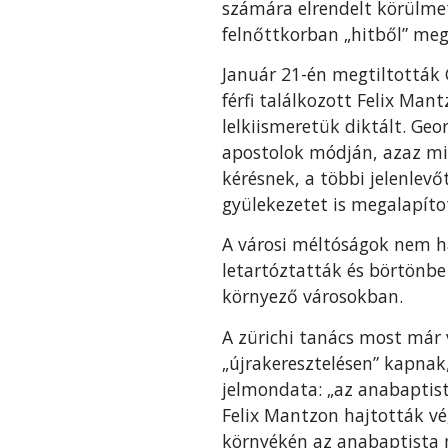
számára elrendelt körülme
felnőttkorban „hitből” meg
Január 21-én megtiltották 
férfi találkozott Felix Ma
lelkiismeretük diktált. Geo
apostolok módján, azaz miu
kérésnek, a többi jelenlev
gyülekezetet is megalapíto
A városi méltóságok nem ha
letartóztatták és börtönbe
környező városokban.
A zürichi tanács most már 
„újrakeresztelésen” kapnak,
jelmondata: „az anabaptist
Felix Mantzon hajtották vég
környékén az anabaptista 