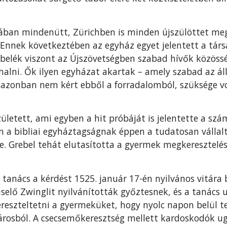
ában mindenütt, Zürichben is minden újszülöttet meg
 Ennek következtében az egyház egyet jelentett a tár
belék viszont az Újszövetségben szabad hívők közössé
halni. Ők ilyen egyházat akartak – amely szabad az áll
i azonban nem kért ebből a forradalomból, szüksége v
ületett, ami egyben a hit próbáját is jelentette a szá
 a bibliai egyháztagságnak éppen a tudatosan vállalt
e. Grebel tehát elutasította a gyermek megkeresztelés
i tanács a kérdést 1525. január 17-én nyilvános vitára 
iselő Zwinglit nyilvánították győztesnek, és a tanács
eszteltetni a gyermeküket, hogy nyolc napon belül t
árosból. A csecsemőkeresztség mellett kardoskodók u