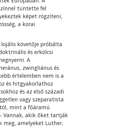
lték Európában. A
ínnel tüntette fel
yekeztek képet rögzíteni,
össég, a korai
lojális követője próbálta
oktrinális és erkölcsi
megnyerni. A
heránus, zwingliánus és
űkebb értelemben nem is a
oz és hitgyakorlathoz
ásokhoz és az első századi
ggetlen vagy szeparatista
tól, mint a főáramú
. Vannak, akik őket tartják
ak meg, amelyeket Luther,