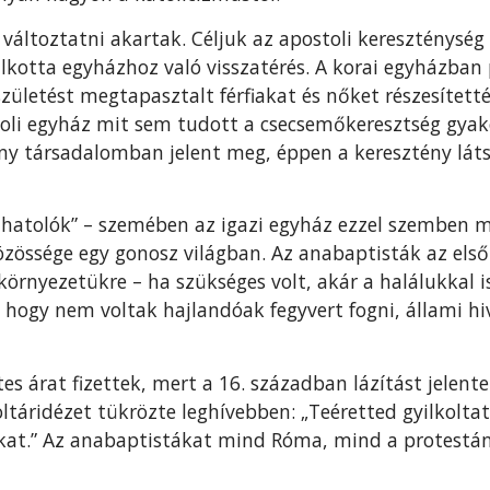
ltoztatni akartak. Céljuk az apostoli kereszténység h
 alkotta egyházhoz való visszatérés. A korai egyházban
zületést megtapasztalt férfiakat és nőket részesített
oli egyház mit sem tudott a csecsemőkeresztség gyako
ny társadalomban jelent meg, éppen a keresztény lát
g hatolók” – szemében az igazi egyház ezzel szemben m
özössége egy gonosz világban. Az anabaptisták az els
környezetükre – ha szükséges volt, akár a halálukkal i
 hogy nem voltak hajlandóak fegyvert fogni, állami hiv
s árat fizettek, mert a 16. században lázítást jelente
oltáridézet tükrözte leghívebben: „Teéretted gyilkolt
kat.” Az anabaptistákat mind Róma, mind a protestá