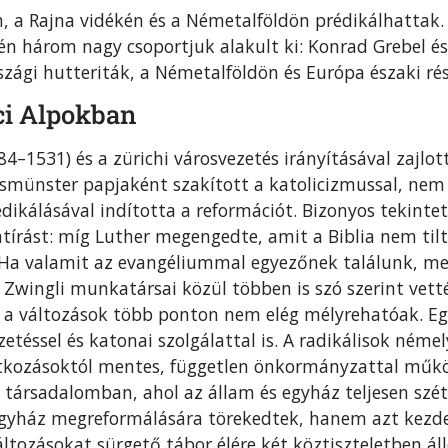
 a Rajna vidékén és a Német­alföldön prédikálhattak.
n három nagy csoportjuk alakult ki: Konrad Grebel és
rszági hutteriták, a Németalföldön és Európa északi r
ci Alpokban
84–1531) és a zürichi városvezetés irányításával zajlott
smünster papjaként szakított a katolicizmussal, nem 
dikálásával indította a reformációt. Bizonyos tekintet
tírást: míg Luther megengedte, amit a Biblia nem tilt
„Ha valamit az evangéliummal egyezőnek találunk, me
Zwingli munkatársai közül többen is szó szerint vetté
 a változások több ponton nem elég mélyrehatóak. Eg
zetéssel és katonai szolgálattal is. A radikálisok ném
atkozásoktól mentes, független önkormányzattal mű
n társadalomban, ahol az állam és egyház teljesen szét
gyház megreformálására törekedtek, hanem azt kezdeti
áltozásokat sürgető tábor élére két köztiszteletben álló