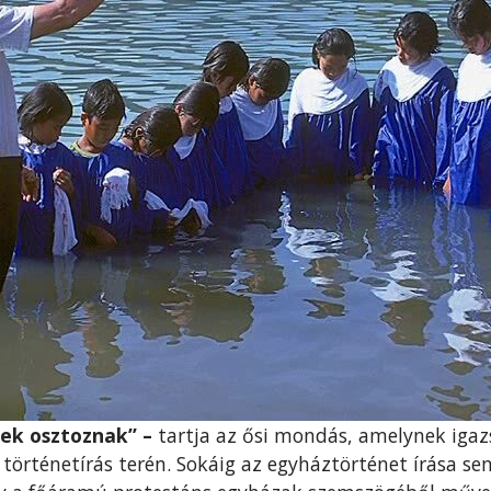
ek osztoznak” –
tartja az ősi mondás, amelynek iga
történetírás terén. Sokáig az egyháztörténet írása se