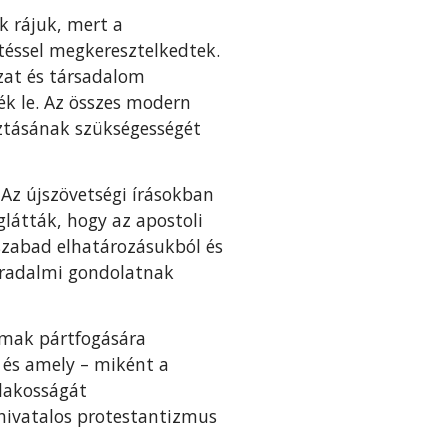
k rájuk, mert a
téssel megkeresztelkedtek.
zat és társadalom
ték le. Az összes modern
sztásának szükségességét
Az újszövetségi írásokban
látták, hogy az apostoli
 szabad elhatározásukból és
rradalmi gondolatnak
lmak pártfogására
, és amely – miként a
 lakosságát
hivatalos protestantizmus