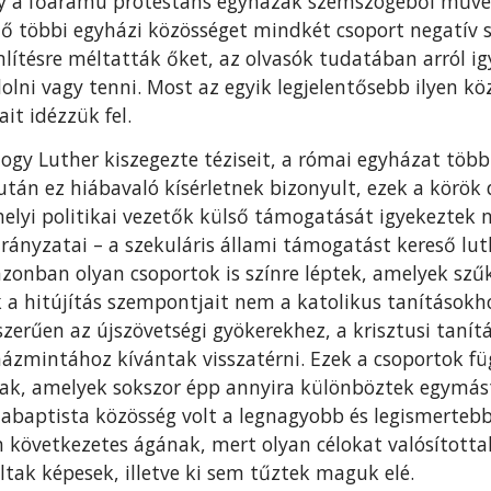
agy a főáramú protestáns egyházak szemszögéből műve
 többi egyházi közösséget mindkét csoport negatív sz
mlítésre méltatták őket, az olvasók tudatában arról ig
ni vagy tenni. Most az egyik legjelentősebb ilyen köz
it idézzük fel.
ogy Luther kiszegezte téziseit, a római egyházat több 
tán ez hiábavaló kísérletnek bizonyult, ezek a körök d
 helyi politikai vezetők külső támogatását igyekeztek 
ányzatai – a szekuláris állami támogatást kereső lut
 azonban olyan csoportok is színre léptek, amelyek sz
k a hitújítás szempontjait nem a katolikus tanításokh
zerűen az újszövetségi gyökerekhez, a krisztusi tanít
ázmintához kívántak visszatérni. Ezek a csoportok fü
ttak, amelyek sokszor épp annyira különböztek egymás
abaptista közösség volt a legnagyobb és legismertebb
 következetes ágának, mert olyan célokat valósított
ltak képesek, illetve ki sem tűztek maguk elé.