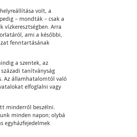
elyreállítása volt, a
 pedig – mondták – csak a
ék vízkeresztségben. Arra
rlatáról, ami a későbbi,
szat fenntartásának
indig a szentek, az
ő századi tanítványság
s. Az államhatalomtól való
atalokat elfoglalni vagy
tt minderről beszélni.
atunk minden napon; olybá
ns egyházfejedelmek