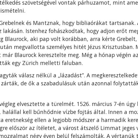
télkedés szövetségével vontak párhuzamot, mint amely
ismételni.
Grebelnek és Mantznak, hogy bibliaórákat tartsanak. 
ntz lakásán. Istenhez fohászkodtak, hogy adjon erőt me
rg Blaurock, aki pap volt korábban, arra kérte Grebelt
tán megvallotta személyes hitét Jézus Krisztusban. M
őt már Blaurock keresztelte meg. Még a hónap végén a
tták egy Zürich melletti faluban.
gyták válasz nélkül a „lázadást”. A megkeresztelkede
 zárták, de ők a szabadulásuk után azonnal folytatták
végleg elvesztette a türelmét. 1526. március 7-én úgy
 halállal kell bűnhődnie vízbe fojtás által. Innen a 
a eretnekség ellen a legjobb módszer a harmadik keres
re először az ítéletet, a várost átszelő Limmat jeges 
mozgalmat négy éven belül felszámolták. A vértanúk