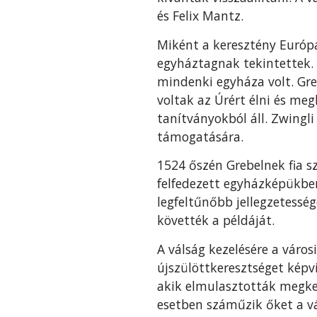
és Felix Mantz.
Miként a keresztény Európ
egyháztagnak tekintettek.
mindenki egyháza volt. Gre
voltak az Úrért élni és meg
tanítványokból áll. Zwingl
támogatására.
1524 őszén Grebelnek fia sz
felfedezett egyházképükben
legfeltűnőbb jellegzetesség
követték a példáját.
A válság kezelésére a város
újszülöttkeresztséget képv
akik elmulasztották megker
esetben száműzik őket a v