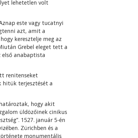
et lehetetlen volt
Aznap este vagy tucatnyi
gtenni azt, amit a
, hogy keresztelje meg az
iután Grebel eleget tett a
z első anabaptista
tt renitenseket
 hitük terjesztését a
 határoztak, hogy akit
mozgalom üldözőinek cinikus
ztség”. 1527. január 5-én
vizében. Zürichben és a
 története monumentális