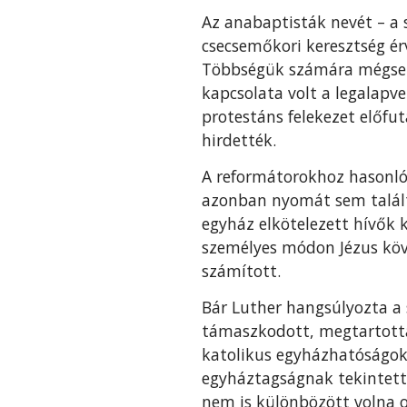
Az anabaptisták nevét – a s
csecsemőkori keresztség ér
Többségük számára mégsem 
kapcsolata volt a legalapve
protestáns felekezet előfu
hirdették.
A reformátorokhoz hasonló
azonban nyomát sem talált
egyház elkötelezett hívők k
személyes módon Jézus köv
számított.
Bár Luther hangsúlyozta a 
támaszkodott, megtartotta 
katolikus egyházhatóságok i
egyháztagságnak tekintett
nem is különbözött volna o