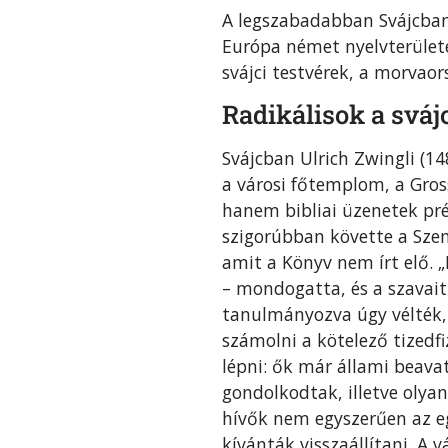
A legszabadabban Svájcban,
Európa német nyelvterületé
svájci testvérek, a morvao
Radikálisok a sváj
Svájcban Ulrich Zwingli (14
a városi főtemplom, a Gros
hanem bibliai üzenetek pré
szigorúbban követte a Szen
amit a Könyv nem írt elő. 
– mondogatta, és a szavait 
tanulmányozva úgy vélték,
számolni a kötelező tizedfi
lépni: ők már állami beav
gondolkodtak, illetve olya
hívők nem egyszerűen az e
kívánták visszaállítani. A v