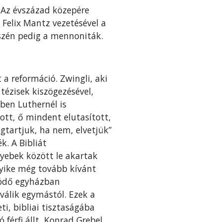
 Az évszázad közepére
 Felix Mantz vezetésével a
észén pedig a mennoniták.
 a reformáció. Zwingli, aki
tézisek kiszögezésével,
ben Luthernél is
ott, ő mindent elutasított,
gtartjuk, ha nem, elvetjük”
k. A Bibliát
yebek között le akartak
elyike még tovább kívánt
ködő egyházban
válik egymástól. Ezek a
, bibliai tisztaságába
 férfi állt, Konrad Grebel