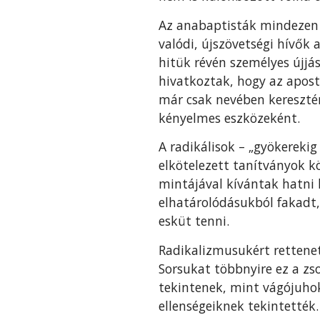
Az anabaptisták mindezen vá
valódi, újszövetségi hívők
hitük révén személyes újjás
hivatkoztak, hogy az apost
már csak nevében kereszté
kényelmes eszközeként.
A radikálisok – „gyökereki
elkötelezett tanítványok k
mintájával kívántak hatni 
elhatárolódásukból fakadt,
esküt tenni.
Radikalizmusukért rettenete
Sorsukat többnyire ez a zs
tekintenek, mint vágójuho
ellenségeiknek tekintették.