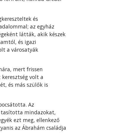
kereszteltek és
sadalommal; az egyház
geként látták, akik készek
amtól, és igazi
olt a városatyák
mára, mert frissen
 keresztség volt a
ét, és más szülők is
bocsátotta. Az
 utasította mindazokat,
egyék ezt meg, ellenkező
gyanis az Ábrahám családja