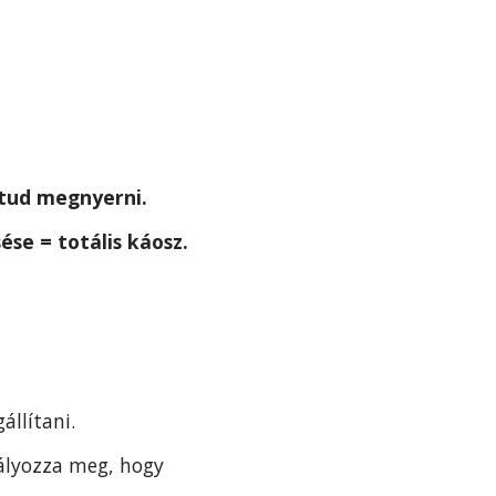
 tud megnyerni.
se = totális káosz.
llítani.
dályozza meg, hogy