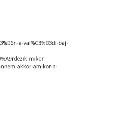
C3%B6n-a-val%C3%B3di-baj-
3%A9rdezik-mikor-
nnem-akkor-amikor-a-