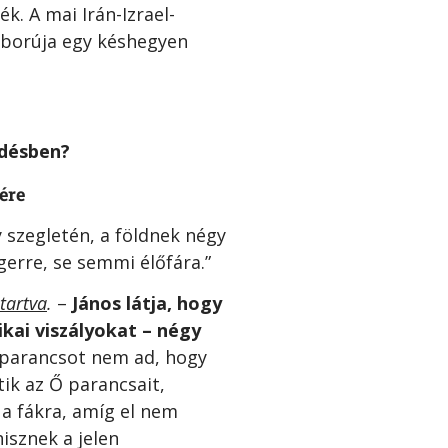
. A mai Irán-Izrael-
áborúja egy késhegyen
rdésben?
ére
y szegletén, a földnek négy
ngerre, se semmi élőfára.”
tartva
.
–
János látja, hogy
ikai viszályokat – négy
g parancsot nem ad, hogy
tik az Ő parancsait,
m a fákra, amíg el nem
hisznek a jelen