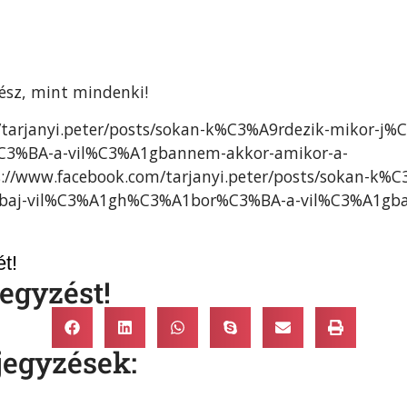
vész, mint mindenki!
/tarjanyi.peter/posts/sokan-k%C3%A9rdezik-mikor-j%
3%BA-a-vil%C3%A1gbannem-akkor-amikor-a-
://www.facebook.com/tarjanyi.peter/posts/sokan-k%C
-baj-vil%C3%A1gh%C3%A1bor%C3%BA-a-vil%C3%A1gba
t!
egyzést!
jegyzések: