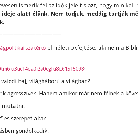
vesen ismerik fel az idők jeleit s azt, hogy min kel
 ideje alatt élünk. Nem tudjuk, meddig tartják mé
k.
———————————–
elméleti okfejtése,
aki nem a Bibli
ságpolitikai szakértő
·
0tm6 u3uc14óa0i2a0cgfu8c.61515098
 valódi baj, világháború a világban?
ők agresszívek. Hanem amikor már nem félnek a köv
 mutatni.
” és szerepet akar.
tésben gondolkodik.