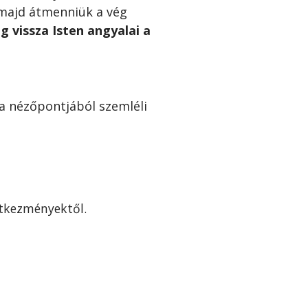
l majd átmenniük a vég
g vissza Isten angyalai a
a nézőpontjából szemléli
etkezményektől.