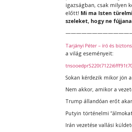
igazságban, csak milyen ke
előtt!
Mi ma Isten türelmi
szeleket, hogy ne fújjana
————————————
Tarjányi Péter – író és bizton
a világ eseményeit:
tnsooedprS220t7122i6fff91t7
Sokan kérdezik mikor jön a
Nem akkor, amikor a vezet
Trump állandóan erőt akar
Putyin történelmi “álmokat
Irán vezetése vallási külde