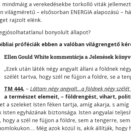
mindmáig a verekedésekbe torkolló viták jellemezték
 világméretű – elsősorban ENERGIA alapozású – h
t rajzolt elénk.
gjósolhatatlanul bonyolult állapot?
ibliai próféciák ebben a valóban világrengető ké
Ellen Gould White kommentárja a Jelenések könyv
„Ezek után láték négy angyalt állani a földnek nég
szélét tartva, hogy szél ne fújjon a földre, se a te
TM 444.
–
Láttam négy angyalt…a földnek négy szélét 
a természet elemeit, – földrengést, vihart, polit
et a szeleket Isten féken tartja, amíg akarja, s amí
k Isten egyházának biztonsága. Isten angyalai teljesí
t, hogy a szél ne fújjon a földre, sem a tengerre, se
, homlokukon….
Még azok közül is, akik állítják, hogy 