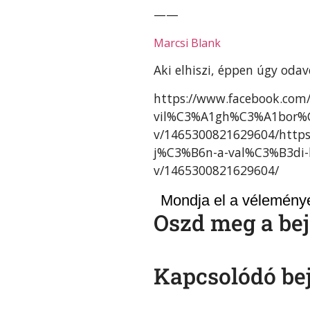
——
Marcsi Blank
Aki elhiszi, éppen úgy oda
https://www.facebook.com
vil%C3%A1gh%C3%A1bor%C
v/1465300821629604/https
j%C3%B6n-a-val%C3%B3di
v/1465300821629604/
Mondja el a véleményé
Oszd meg a bej
Kapcsolódó be