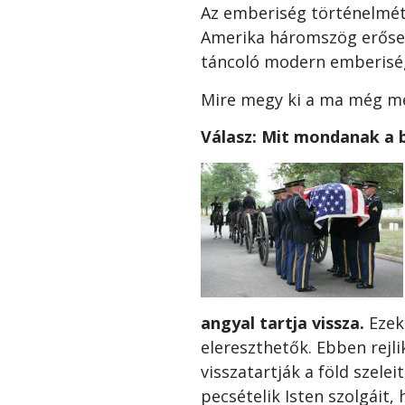
Az emberiség történelmét 
Amerika háromszög erősen
táncoló
modern emberisége
Mire megy ki a ma még me
Válasz: Mit mondanak a b
angyal tartja vissza.
Ezek
elereszthetők. Ebben rejli
visszatartják a föld szelei
pecsételik Isten szolgáit