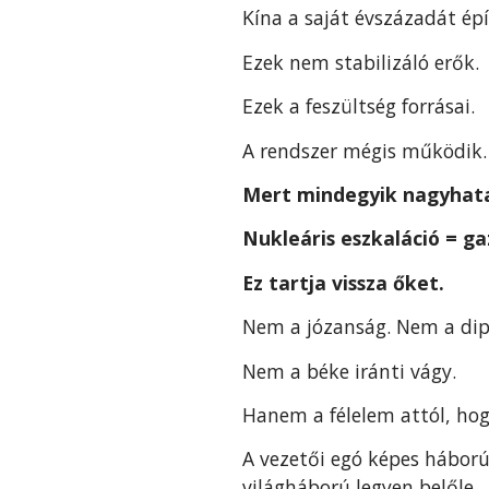
Kína a saját évszázadát épí
Ezek nem stabilizáló erők.
Ezek a feszültség forrásai.
A rendszer mégis működik. 
Mert mindegyik nagyhata
Nukleáris eszkaláció = ga
Ez tartja vissza őket.
Nem a józanság. Nem a dip
Nem a béke iránti vágy.
Hanem a félelem attól, hog
A vezetői egó képes háború
világháború legyen belőle.