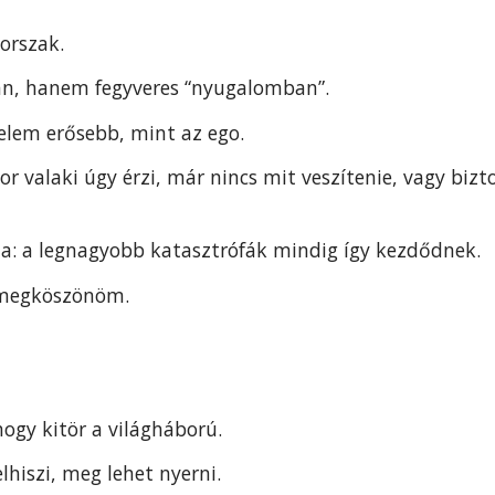
korszak.
n, hanem fegyveres “nyugalomban”.
lelem erősebb, mint az ego.
r valaki úgy érzi, már nincs mit veszítenie, vagy biz
ja: a legnagyobb katasztrófák mindig így kezdődnek.
megköszönöm.
hogy kitör a világháború.
elhiszi, meg lehet nyerni.