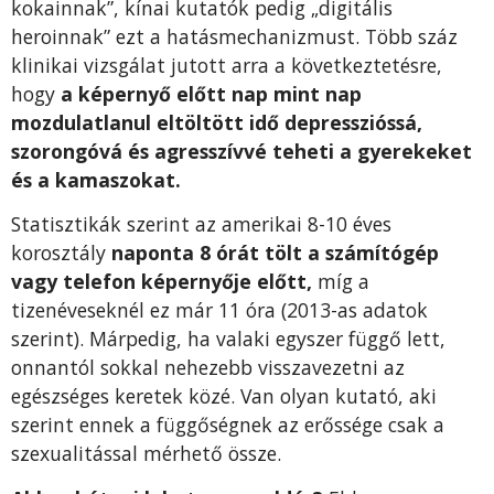
kokainnak”, kínai kutatók pedig „digitális
heroinnak” ezt a hatásmechanizmust. Több száz
klinikai vizsgálat jutott arra a következtetésre,
hogy
a képernyő előtt nap mint nap
mozdulatlanul eltöltött idő depresszióssá,
szorongóvá és agresszívvé teheti a gyerekeket
és a kamaszokat.
Statisztikák szerint az amerikai 8-10 éves
korosztály
naponta 8 órát tölt a számítógép
vagy telefon képernyője előtt,
míg a
tizenéveseknél ez már 11 óra (2013-as adatok
szerint). Márpedig, ha valaki egyszer függő lett,
onnantól sokkal nehezebb visszavezetni az
egészséges keretek közé. Van olyan kutató, aki
szerint ennek a függőségnek az erőssége csak a
szexualitással mérhető össze.