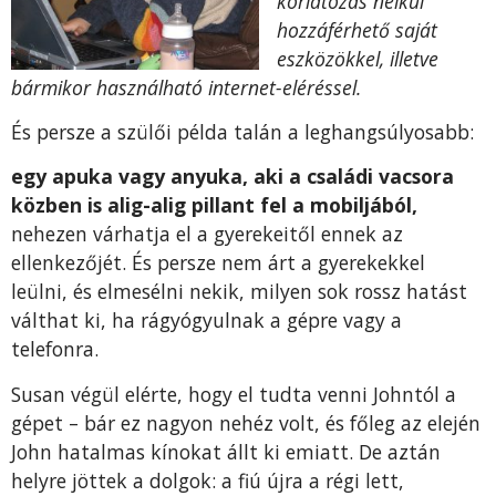
korlátozás nélkül
hozzáférhető saját
eszközökkel, illetve
bármikor használható internet-eléréssel.
És persze a szülői példa talán a leghangsúlyosabb:
egy apuka vagy anyuka, aki a családi vacsora
közben is alig-alig pillant fel a mobiljából,
nehezen várhatja el a gyerekeitől ennek az
ellenkezőjét. És persze nem árt a gyerekekkel
leülni, és elmesélni nekik, milyen sok rossz hatást
válthat ki, ha rágyógyulnak a gépre vagy a
telefonra.
Susan végül elérte, hogy el tudta venni Johntól a
gépet – bár ez nagyon nehéz volt, és főleg az elején
John hatalmas kínokat állt ki emiatt. De aztán
helyre jöttek a dolgok: a fiú újra a régi lett,