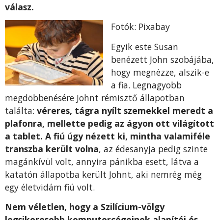
válasz.
Fotók: Pixabay
Egyik este Susan
benézett John szobájába,
hogy megnézze, alszik-e
a fia. Legnagyobb
megdöbbenésére Johnt rémisztő állapotban
találta:
véreres, tágra nyílt szemekkel meredt a
plafonra, mellette pedig az ágyon ott világított
a tablet. A fiú úgy nézett ki, mintha valamiféle
transzba került volna
, az édesanyja pedig szinte
magánkívül volt, annyira pánikba esett, látva a
katatón állapotba került Johnt, aki nemrég még
egy életvidám fiú volt.
Nem véletlen, hogy a Szilícium-völgy
legsikeresebb komputercégeinek alapítói és