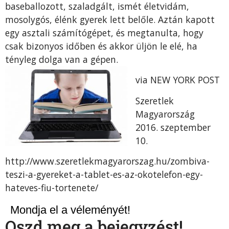
baseballozott, szaladgált, ismét életvidám,
mosolygós, élénk gyerek lett belőle. Aztán kapott
egy asztali számítógépet, és megtanulta, hogy
csak bizonyos időben és akkor üljön le elé, ha
tényleg dolga van a gépen.
via NEW YORK POST
Szeretlek
Magyarország
2016. szeptember
10.
http://www.szeretlekmagyarorszag.hu/zombiva-
teszi-a-gyereket-a-tablet-es-az-okotelefon-egy-
hateves-fiu-tortenete/
Mondja el a véleményét!
Oszd meg a bejegyzést!