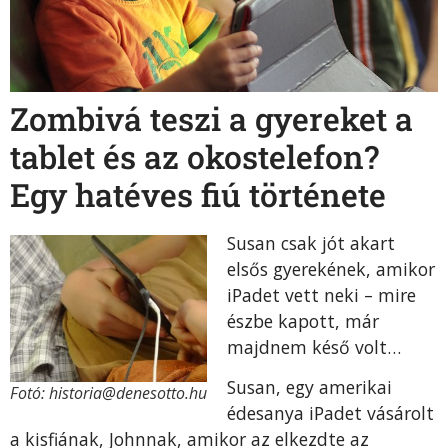
Zombivá teszi a gyereket a
tablet és az okostelefon?
Egy hatéves fiú története
Susan csak jót akart
elsős gyerekének, amikor
iPadet vett neki – mire
észbe kapott, már
majdnem késő volt…
Susan, egy amerikai
Fotó: historia@denesotto.hu
édesanya iPadet vásárolt
a kisfiának, Johnnak, amikor az elkezdte az