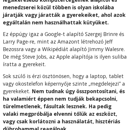
menedzserei közül többen is olyan iskolába
járatják vagy járatták a gyerekeiket, ahol azok
egyáltalán nem használhattak kütyüket.
Ez éppúgy igaz a Google-t alapító Szergej Brinre és
Larry Page-re, mint az Amazont létrehozó Jeff
Bezossra vagy a Wikipédiát alapító Jimmy Walesre.
De még Steve Jobs, az Apple alapítója is ilyen suliba
íratta a gyerekeit.
Sok szülő is érzi ösztönösen, hogy a laptop, tablet
vagy okostelefon képernyője szinte „megdelejezi” a
gyerekeket.
Nem tudnak úgy összpontosítani, és
ha valamiért éppen nem tudják bekapcsolni,
türelmetlenek, fásultak lesznek. Ha pedig
valaki megpróbálja elvenni tőlük az eszközt,
vagy csak korlátozni a használatát, hisztériás
dührohammal reagálnak.