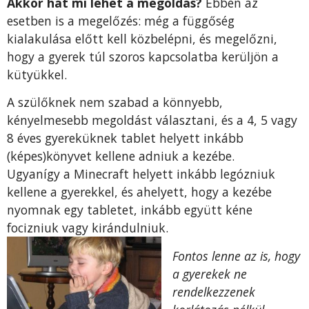
Akkor hát mi lehet a megoldás?
Ebben az
esetben is a megelőzés: még a függőség
kialakulása előtt kell közbelépni, és megelőzni,
hogy a gyerek túl szoros kapcsolatba kerüljön a
kütyükkel.
A szülőknek nem szabad a könnyebb,
kényelmesebb megoldást választani, és a 4, 5 vagy
8 éves gyereküknek tablet helyett inkább
(képes)könyvet kellene adniuk a kezébe.
Ugyanígy a Minecraft helyett inkább legózniuk
kellene a gyerekkel, és ahelyett, hogy a kezébe
nyomnak egy tabletet, inkább együtt kéne
focizniuk vagy kirándulniuk.
Fontos lenne az is, hogy
a gyerekek ne
rendelkezzenek