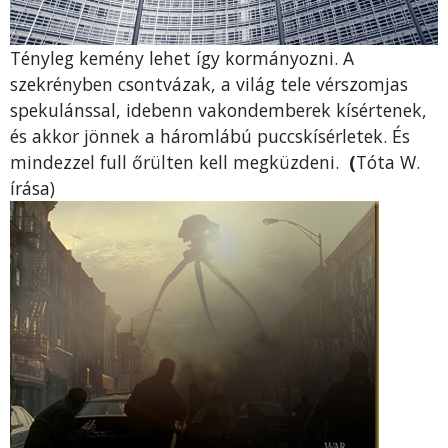
Tényleg kemény lehet így kormányozni. A
szekrényben csontvázak, a világ tele vérszomjas
spekulánssal, idebenn vakondemberek kísértenek,
és akkor jönnek a háromlábú puccskísérletek. És
mindezzel full őrülten kell megküzdeni.
(
Tóta W.
írása)