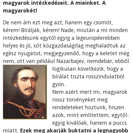
magyarok intézkedéseit. A mieinket. A
magyarokét!
De nem ám ezt meg azt, hanem egy csomót,
kérem! Bírálják, kérem! Nade, miután a mi minden
intézkedésünk egytől egyig a legeuropéerebben
helyes és jó, sőt közgazdaságilag meghaladtuk az
egész nyugatot, megjegyzendő, hogy a keletet még
nem, ott van például Nazarbajev, nemdebár, ebből
logikusan következik, ho
gy a
bírálat tiszta rosszindulatból
gyön.
Nem azért mert mi, magyarok
rossz törvényeket meg
rendeleteket hoztunk, hiszen
azok, mint említettem, egytől-
egyig kiválóak, hanem a puccs
miatt.
Ezek meg akarják buktatni a legnagyobb