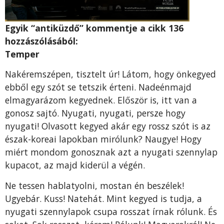
Egyik “antiküzdő” kommentje a cikk 136
hozzászólásából:
Temper
Nakéremszépen, tisztelt úr! Látom, hogy önkegyed
ebből egy szót se tetszik érteni. Nadeénmajd
elmagyarázom kegyednek. Először is, itt van a
gonosz sajtó. Nyugati, nyugati, persze hogy
nyugati! Olvasott kegyed akár egy rossz szót is az
észak-koreai lapokban mirólunk? Naugye! Hogy
miért mondom gonosznak azt a nyugati szennylap
kupacot, az majd kiderül a végén.
Ne tessen hablatyolni, mostan én beszélek!
Ugyebár. Kuss! Natehát. Mint kegyed is tudja, a
nyugati szennylapok csupa rosszat írnak rólunk. És