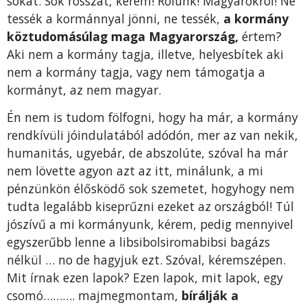
sokat. Sok rosszat, kérem! Rólunk! Magyarokról! Ne
tessék a kormánnyal jönni, ne tessék,
a kormány
köztudomásúlag maga Magyarország,
értem?
Aki nem a kormány tagja, illetve, helyesbítek aki
nem a kormány tagja, vagy nem támogatja a
kormányt, az nem magyar.
Én nem is tudom fölfogni, hogy ha már, a kormány
rendkívüli jóindulatából adódón, mer az van nekik,
humanitás, ugyebár, de abszolúte, szóval ha már
nem lövette agyon azt az itt, minálunk, a mi
pénzünkön élősködő sok szemetet, hogyhogy nem
tudta legalább kiseprűzni ezeket az országból! Túl
jószívű a mi kormányunk, kérem, pedig mennyivel
egyszerűbb lenne a libsibolsiromabibsi bagázs
nélkül … no de hagyjuk ezt. Szóval, kéremszépen.
Mit írnak ezen lapok? Ezen lapok, mit lapok, egy
csomó………. majmegmontam,
bírálják a