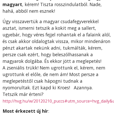
magyart
, kérem! Tiszta rosszindulatból. Nade,
hahá, abból nem esznek!
Úgy visszavertük a magyar csudafegyverekkel
asztat, ismerni tetszik a kokit meg a sallert,
ugyebár, hogy véres fejjel rohantak el a falaink alól,
és csak akkor oldalogtak vissza, mikor mindenáron
pénzt akartak nekünk adni, tukmálták, kérem,
persze csak ezért, hogy beleszólhassanak a
magyarok dolgába. És ekkor jött a meglepetés!
A zseniális trükk! Nem ugrottunk el, kérem, nem
ugrottunk el előle, de nem ám! Most persze a
meglepetéstől csak hápogni tudnak a
nyomorultak. Ezt kapd ki Kroes! Azannya.
Tetszik már érteni?
http://hvg.hu/w/20120210_puccs#utm_source=hvg_dail
Most érkezett új hír
: