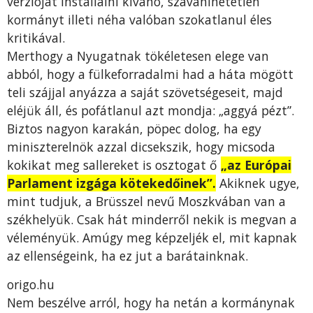
verzióját installálni kívánó, szavahihetetlen
kormányt illeti néha valóban szokatlanul éles
kritikával.
Merthogy a Nyugatnak tökéletesen elege van
abból, hogy a fülkeforradalmi had a háta mögött
teli szájjal anyázza a saját szövetségeseit, majd
eléjük áll, és pofátlanul azt mondja: „aggyá pézt”.
Biztos nagyon karakán, pöpec dolog, ha egy
miniszterelnök azzal dicsekszik, hogy micsoda
kokikat meg sallereket is osztogat ő
„az Európai
Parlament izgága kötekedőinek”.
Akiknek ugye,
mint tudjuk, a Brüsszel nevű Moszkvában van a
székhelyük. Csak hát minderről nekik is megvan a
véleményük. Amúgy meg képzeljék el, mit kapnak
az ellenségeink, ha ez jut a barátainknak.
origo.hu
Nem beszélve arról, hogy ha netán a kormánynak