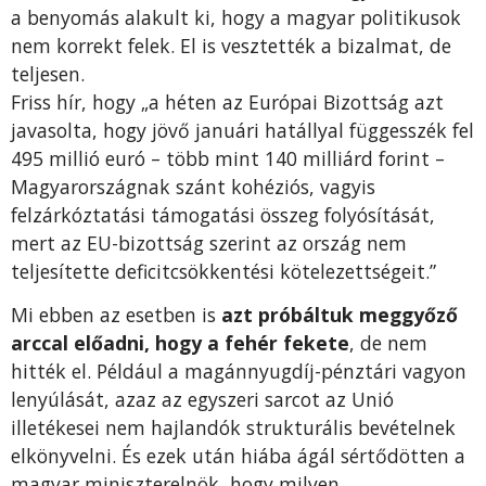
a benyomás alakult ki, hogy a magyar politikusok
nem korrekt felek. El is vesztették a bizalmat, de
teljesen.
Friss hír, hogy „a héten az Európai Bizottság azt
javasolta, hogy jövő januári hatállyal függesszék fel
495 millió euró – több mint 140 milliárd forint –
Magyarországnak szánt kohéziós, vagyis
felzárkóztatási támogatási összeg folyósítását,
mert az EU-bizottság szerint az ország nem
teljesítette deficitcsökkentési kötelezettségeit.”
Mi ebben az esetben is
azt próbáltuk meggyőző
arccal előadni, hogy a fehér fekete
, de nem
hitték el. Például a magánnyugdíj-pénztári vagyon
lenyúlását, azaz az egyszeri sarcot az Unió
illetékesei nem hajlandók strukturális bevételnek
elkönyvelni. És ezek után hiába ágál sértődötten a
magyar miniszterelnök, hogy milyen