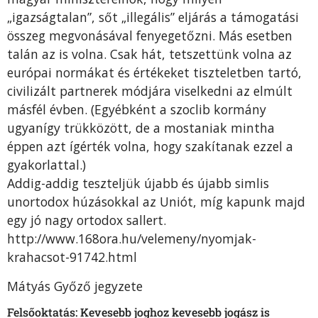
„igazságtalan”, sőt „illegális” eljárás a támogatási
összeg megvonásával fenyegetőzni. Más esetben
talán az is volna. Csak hát, tetszettünk volna az
európai normákat és értékeket tiszteletben tartó,
civilizált partnerek módjára viselkedni az elmúlt
másfél évben. (Egyébként a szoclib kormány
ugyanígy trükközött, de a mostaniak mintha
éppen azt ígérték volna, hogy szakítanak ezzel a
gyakorlattal.)
Addig-addig teszteljük újabb és újabb simlis
unortodox húzásokkal az Uniót, míg kapunk majd
egy jó nagy ortodox sallert.
http://www.168ora.hu/velemeny/nyomjak-
krahacsot-91742.html
Mátyás Győző jegyzete
Felsőoktatás: Kevesebb joghoz kevesebb jogász is