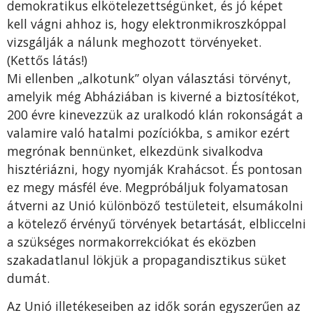
demokratikus elkötelezettségünket, és jó képet
kell vágni ahhoz is, hogy elektronmikroszkóppal
vizsgálják a nálunk meghozott törvényeket.
(Kettős látás!)
Mi ellenben „alkotunk” olyan választási törvényt,
amelyik még Abháziában is kiverné a biztosítékot,
200 évre kinevezzük az uralkodó klán rokonságát a
valamire való hatalmi pozíciókba, s amikor ezért
megrónak bennünket, elkezdünk sivalkodva
hisztériázni, hogy nyomják Krahácsot. És pontosan
ez megy másfél éve. Megpróbáljuk folyamatosan
átverni az Unió különböző testületeit, elsumákolni
a kötelező érvényű törvények betartását, elbliccelni
a szükséges normakorrekciókat és eközben
szakadatlanul lökjük a propagandisztikus süket
dumát.
Az Unió illetékeseiben az idők során egyszerűen az