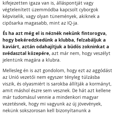
kifejezetten igaza van is, álláspontját vagy
végtelenített üzemmódba kapcsolt cyborgok
képviselik, vagy olyan tünemények, akiknek a
cipősarka magasabb, mint az IQ-ja.
És ha azt még el is néznék nekünk fintorogva,
hogy bekéredzkedünk a klubba, felzabáljuk a
kaviárt, aztán odahajítjuk a büdös zokninkat a
svédasztal közepére,
azt már nem, hogy veszélyt
jelentünk magára a klubra.
Mellesleg én is azt gondolom, hogy ezt az aggódást
az Unió vezetői nem egyszer tényleg túlzásba
viszik, és olyasmiért is sarokba állítják a kormányt,
amit máshol észre sem vesznek. De hát azt kellene
már tudomásul vennie a mindenkori magyar
vezetésnek, hogy mi vagyunk az új jövevények,
nekünk sokszorosan kell bizonyítanunk a