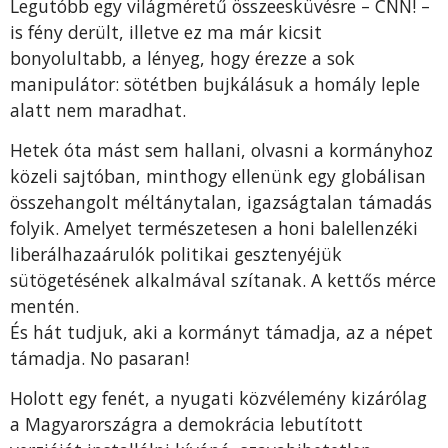
Legutóbb egy világméretű összeesküvésre – CNN! –
is fény derült, illetve ez ma már kicsit
bonyolultabb, a lényeg, hogy érezze a sok
manipulátor: sötétben bujkálásuk a homály leple
alatt nem maradhat.
Hetek óta mást sem hallani, olvasni a kormányhoz
közeli sajtóban, minthogy ellenünk egy globálisan
összehangolt méltánytalan, igazságtalan támadás
folyik. Amelyet természetesen a honi balellenzéki
liberálhazaárulók politikai gesztenyéjük
sütögetésének alkalmával szítanak. A kettős mérce
mentén.
És hát tudjuk, aki a kormányt támadja, az a népet
támadja. No pasaran!
Holott egy fenét, a nyugati közvélemény kizárólag
a Magyarországra a demokrácia lebutított