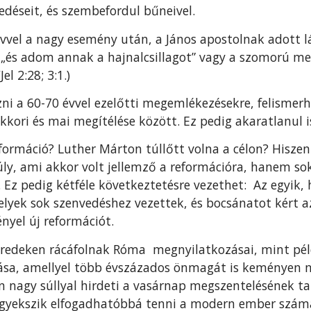
edéseit, és szembefordul bűneivel.
évvel a nagy esemény után, a János apostolnak adott 
 „és adom annak a hajnalcsillagot” vagy a szomorú meg
el 2:28; 3:1.)
ni a 60-70 évvel ezelőtti megemlékezésekre, felisme
kori és mai megítélése között. Ez pedig akaratlanul is
reformáció? Luther Márton túllőtt volna a célon? Hisz
ly, ami akkor volt jellemző a reformációra, hanem so
z pedig kétféle következtetésre vezethet: Az egyik, 
lyek sok szenvedéshez vezettek, és bocsánatot kért az
nyel új reformációt.
eredeken rácáfolnak Róma megnyilatkozásai, mint pél
lása, amellyel több évszázados önmagát is keményen m
ban nagy súllyal hirdeti a vasárnap megszentelésének 
 igyekszik elfogadhatóbbá tenni a modern ember szám