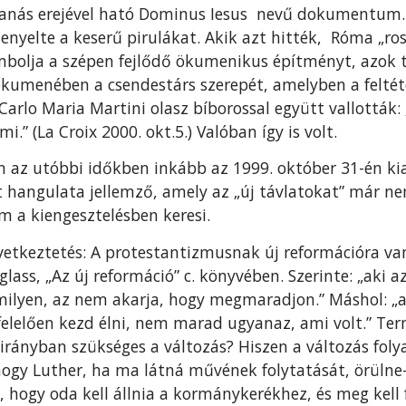
bbanás erejével ható Dominus Iesus nevű dokumentum. 
enyelte a keserű pirulákat. Akik azt hitték, Róma „ros
ombolja a szépen fejlődő ökumenikus építményt, azok 
ökumenében a csendestárs szerepét, amelyben a feltét
 Carlo Maria Martini olasz bíborossal együtt vallottá
.” (La Croix 2000. okt.5.) Valóban így is volt.
 az utóbbi időkben inkább az 1999. október 31-én ki
t hangulata jellemző, amely az „új távlatokat” már ne
a kiengesztelésben keresi.
etkeztetés: A protestantizmusnak új reformációra va
lass, „Az új reformáció” c. könyvében. Szerinte: „aki a
lyen, az nem akarja, hogy megmaradjon.” Máshol: „az
lelően kezd élni, nem marad ugyanaz, ami volt.” Term
n irányban szükséges a változás? Hiszen a változás fo
hogy Luther, ha ma látná művének folytatását, örülne-
 hogy oda kell állnia a kormánykerékhez, és meg kell 