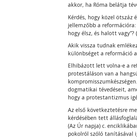
akkor, ha Róma belátja tév
Kérdés, hogy közel ötszáz 
jellemzőbb a reformációra:
hogy élsz, és halott vagy”? (J
Akik vissza tudnak emlékez
különbséget a reformáció ak
Elhibázott lett volna-e a 
protestáláson van a hangsú
kompromisszumkészségen. E
dogmatikai tévedéseit, ame
hogy a protestantizmus igé
Az első következtetésre m
kérdésében tett állásfogla
(Az Úr napja) c. encikliká
pokolról szóló tanításával