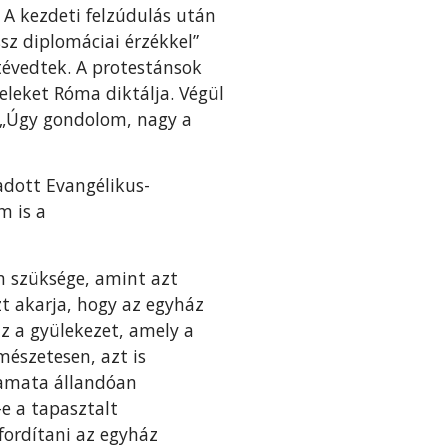
A kezdeti felzúdulás után
sz diplomáciai érzékkel”
tévedtek. A protestánsok
eleket Róma diktálja. Végül
k: „Úgy gondolom, nagy a
adott Evangélikus-
m is a
n szüksége, amint azt
zt akarja, hogy az egyház
 a gyülekezet, amely a
észetesen, azt is
lyamata állandóan
e a tapasztalt
fordítani az egyház