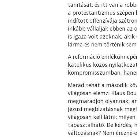
tanítását; és itt van a ro
a protestantizmus szépen l
indított offenzívája szétr
inkább vállalják ebben az 
is igaza volt azoknak, akik
lárma és nem történik semmi
A reformáció emlékünnepén
katolikus közös nyilatkoza
kompromisszumban, hanem 
Marad tehát a második köv
világosan elemzi Klaus Doug
megmaradjon olyannak, ami
jézusi megbízatásnak megfe
világosan kell látni: milye
tapasztalható. De kérdés, 
változásnak? Nem érezné-e,