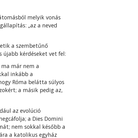
látomásból melyik vonás
állapítás: „az a neved
rhetik a szembetűnő
 újabb kérdéseket vet fel:
en ma már nem a
kkal inkább a
hogy Róma belátta súlyos
okért; a másik pedig az,
dául az evolúció
egcáfolja; a Dies Domini
tanát; nem sokkal később a
ára a katolikus egyház