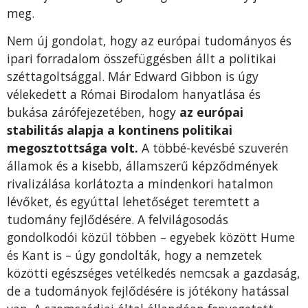
meg.
Nem új gondolat, hogy az európai tudományos és
ipari forradalom összefüggésben állt a politikai
széttagoltsággal. Már Edward Gibbon is úgy
vélekedett a Római Birodalom hanyatlása és
bukása zárófejezetében, hogy
az európai
stabilitás alapja a kontinens politikai
megosztottsága volt.
A többé-kevésbé szuverén
államok és a kisebb, államszerű képződmények
rivalizálása korlátozta a mindenkori hatalmon
lévőket, és egyúttal lehetőséget teremtett a
tudomány fejlődésére. A felvilágosodás
gondolkodói közül többen – egyebek között Hume
és Kant is – úgy gondolták, hogy a nemzetek
közötti egészséges vetélkedés nemcsak a gazdaság,
de a tudományok fejlődésére is jótékony hatással