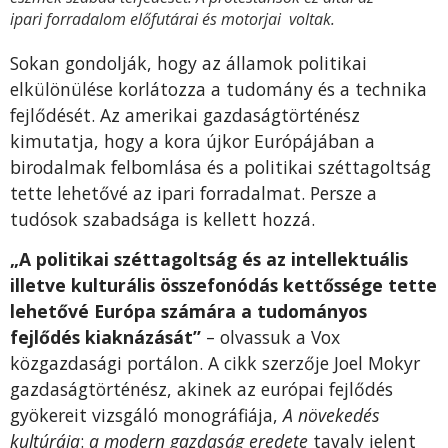
ipari forradalom előfutárai és motorjai voltak.
Sokan gondolják, hogy az államok politikai
elkülönülése korlátozza a tudomány és a technika
fejlődését. Az amerikai gazdaságtörténész
kimutatja, hogy a kora újkor Európájában a
birodalmak felbomlása és a politikai széttagoltság
tette lehetővé az ipari forradalmat. Persze a
tudósok szabadsága is kellett hozzá.
„A politikai széttagoltság és az intellektuális
illetve kulturális összefonódás kettőssége tette
lehetővé Európa számára a tudományos
fejlődés kiaknázását”
– olvassuk a Vox
közgazdasági portálon. A cikk szerzője Joel Mokyr
gazdaságtörténész, akinek az európai fejlődés
gyökereit vizsgáló monográfiája,
A növekedés
kultúrája
:
a modern gazdaság eredete
tavaly jelent