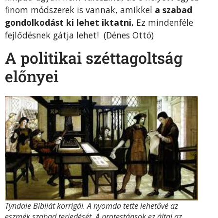
finom módszerek is vannak, amikkel
a szabad
gondolkodást ki lehet iktatni.
Ez mindenféle
fejlődésnek gátja lehet! (Dénes Ottó)
A politikai széttagoltság
előnyei
Tyndale Bibliát korrigál. A nyomda tette lehetővé az
eszmék szabad terjedését. A protestánsok ez által az