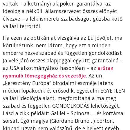
voltak – alkotmányi alapokon garantálva, az
ideológia nélküli államszervezet összes előnyét
élvezve – a lelkiismereti szabadságot gúzsba kötő
vallási terrortól.
Ha ezen az optikán át vizsgálva az Eu jövőjét, ma
körülnézünk nem látom, hogy ezt a minden
emberre nézve szabad és független gondolkodást
(a vele járó összes alapjoggal együtt) garantálná –
az USA alkotmányához hasonlóan – az
erősen
. Az un.
nyomuló tömegegyház és vezetője
„keresztény Európa” birodalmi eszméje latens
módon lopakodik és erősödik. Egyesülni EGYETLEN
vallási ideológia alatt, megfordítaná a ma még
szabad és független GONDOLKODÁS lehetőségét.
Lásd a cikk példáit: Galilei – Spinoza … és kortársai
sorsát. Égő máglya (Giordano Bruno…) börtön,
kínpad ugyan nem valószínű, de e helyett egyéb