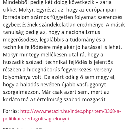
Mindebből pedig két dolog következik – zárja
cikkét Mokyr. Egyrészt az, hogy az európai ipari
forradalom számos független folyamat szerencsés
egybeesésének szándékolatlan eredménye. A másik
tanulság pedig az, hogy a nacionalizmus
megerősödése, legalábbis a tudomány és a
technika fejlődésére még akár jó hatással is lehet.
Mokyr mintegy mellékesen utal rá, hogy a
huszadik századi technikai fejlődés is jelentős
részben a hidegháborús fegyverkezési verseny
folyománya volt. De azért odáig ő sem megy el,
hogy a haladás nevében újabb vasfüggönyt
szorgalmazzon. Már csak azért sem, mert az
korlátozná az értelmiség szabad mozgását.
Forrás:
http://www.metazin.hu/index.php/item/3368-a-
politikai-szettagoltsag-elonyei