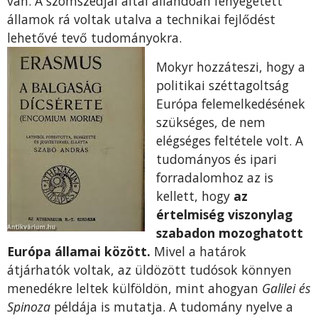
van. A szomszédjai által állandóan fenyegetett
államok rá voltak utalva a technikai fejlődést
lehetővé tevő tudományokra.
Mokyr hozzáteszi, hogy a
politikai széttagoltság
Európa felemelkedésének
szükséges, de nem
elégséges feltétele volt. A
tudományos és ipari
forradalomhoz az is
kellett, hogy
az
értelmiség viszonylag
szabadon mozoghatott
Európa államai között.
Mivel a határok
átjárhatók voltak, az üldözött tudósok könnyen
menedékre leltek külföldön, mint ahogyan
Galilei és
Spinoza
példája is mutatja. A tudomány nyelve a