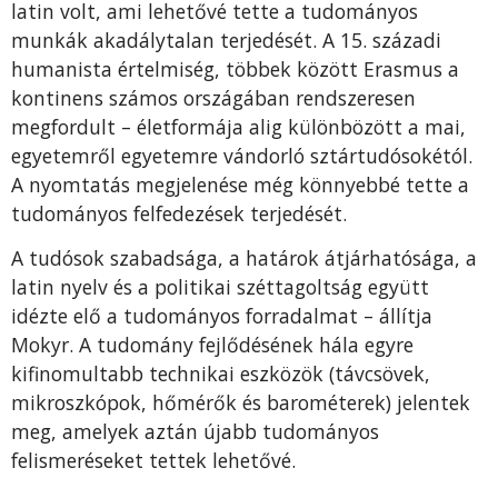
latin volt, ami lehetővé tette a tudományos
munkák akadálytalan terjedését. A 15. századi
humanista értelmiség, többek között Erasmus a
kontinens számos országában rendszeresen
megfordult – életformája alig különbözött a mai,
egyetemről egyetemre vándorló sztártudósokétól.
A nyomtatás megjelenése még könnyebbé tette a
tudományos felfedezések terjedését.
A tudósok szabadsága, a határok átjárhatósága, a
latin nyelv és a politikai széttagoltság együtt
idézte elő a tudományos forradalmat – állítja
Mokyr. A tudomány fejlődésének hála egyre
kifinomultabb technikai eszközök (távcsövek,
mikroszkópok, hőmérők és barométerek) jelentek
meg, amelyek aztán újabb tudományos
felismeréseket tettek lehetővé.