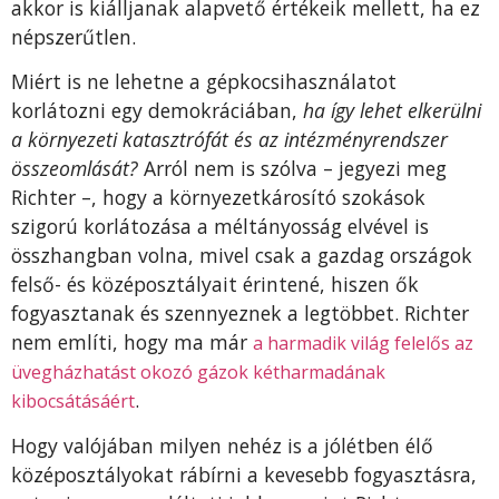
akkor is kiálljanak alapvető értékeik mellett, ha ez
népszerűtlen.
Miért is ne lehetne a gépkocsihasználatot
korlátozni egy demokráciában,
ha így lehet elkerülni
a környezeti katasztrófát és az intézményrendszer
összeomlását?
Arról nem is szólva – jegyezi meg
Richter –, hogy a környezetkárosító szokások
szigorú korlátozása a méltányosság elvével is
összhangban volna, mivel csak a gazdag országok
felső- és középosztályait érintené, hiszen ők
fogyasztanak és szennyeznek a legtöbbet. Richter
nem említi, hogy ma már
a harmadik világ felelős az
üvegházhatást okozó gázok kétharmadának
.
kibocsátásáért
Hogy valójában milyen nehéz is a jólétben élő
középosztályokat rábírni a kevesebb fogyasztásra,