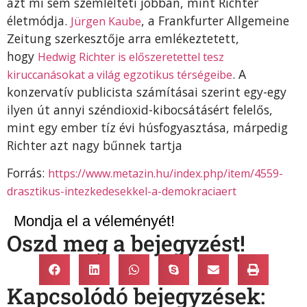
azt mi sem szemlélteti jobban, mint Richter
életmódja.
, a Frankfurter Allgemeine
Jürgen Kaube
Zeitung szerkesztője arra emlékeztetett,
hogy
Hedwig Richter is előszeretettel tesz
. A
kiruccanásokat a világ egzotikus térségeibe
konzervatív publicista számításai szerint egy-egy
ilyen út annyi széndioxid-kibocsátásért felelős,
mint egy ember tíz évi húsfogyasztása, márpedig
Richter azt nagy bűnnek tartja
Forrás:
https://www.metazin.hu/index.php/item/4559-
drasztikus-intezkedesekkel-a-demokraciaert
Mondja el a véleményét!
Oszd meg a bejegyzést!
Kapcsolódó bejegyzések: