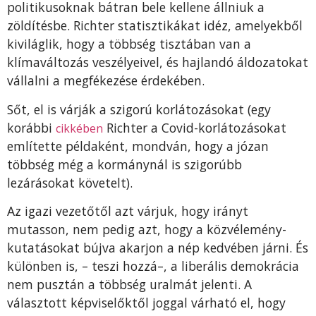
politikusoknak bátran bele kellene állniuk a
zöldítésbe. Richter statisztikákat idéz, amelyekből
kiviláglik, hogy a többség tisztában van a
klímaváltozás veszélyeivel, és hajlandó áldozatokat
vállalni a megfékezése érdekében.
Sőt, el is várják a szigorú korlátozásokat (egy
korábbi
Richter a Covid-korlátozásokat
cikkében
említette példaként, mondván, hogy a józan
többség még a kormánynál is szigorúbb
lezárásokat követelt).
Az igazi vezetőtől azt várjuk, hogy irányt
mutasson, nem pedig azt, hogy a közvélemény-
kutatásokat bújva akarjon a nép kedvében járni. És
különben is, – teszi hozzá–, a liberális demokrácia
nem pusztán a többség uralmát jelenti. A
választott képviselőktől joggal várható el, hogy