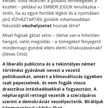
Kérdés: hová vezethet a globális felmelegedés a
közélet – például az EMBERI JOGOK lenullázása –
terén, ha az egyre forróbb légkör és a nyomában
járó VÍZHÁZTARTÁSI gondok rohamosabban
fokozódó
vészhelyzetet
hoznak létre?
Mivel fognak gátat vetni – illetve van-e hihetően
hangzó, valós megoldás – a tömegeket fenyegető
mindennapi gondok elleni elemi tiltakozásoknak?
(Dénes Ottó)
A liberális publicista és a tekintélyes német
történész gyávának nevezi a vezető
politikusokat, amiért a klímaváltozás ügyében
csak pepecselnek, és nem fogják vissza
drasztikus intézkedésekkel a fogyasztást. A
népharagtól rettegő vezetők a szerzőpáros
szerint a demokráciát veszélyeztetik. Bírálójuk
képmutatással vádolja őket.