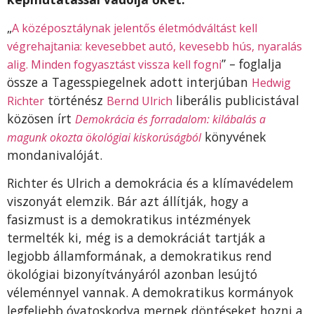
„
A középosztálynak jelentős életmódváltást kell
végrehajtania: kevesebbet autó, kevesebb hús, nyaralás
” – foglalja
alig. Minden fogyasztást vissza kell fogni
össze a Tagesspiegelnek adott interjúban
Hedwig
történész
liberális publicistával
Richter
Bernd Ulrich
közösen írt
Demokrácia és forradalom: kilábalás a
könyvének
magunk okozta ökológiai kiskorúságból
mondanivalóját.
Richter és Ulrich a demokrácia és a klímavédelem
viszonyát elemzik. Bár azt állítják, hogy a
fasizmust is a demokratikus intézmények
termelték ki, még is a demokráciát tartják a
legjobb államformának, a demokratikus rend
ökológiai bizonyítványáról azonban lesújtó
véleménnyel vannak. A demokratikus kormányok
legfeljebb óvatoskodva mernek döntéseket hozni a