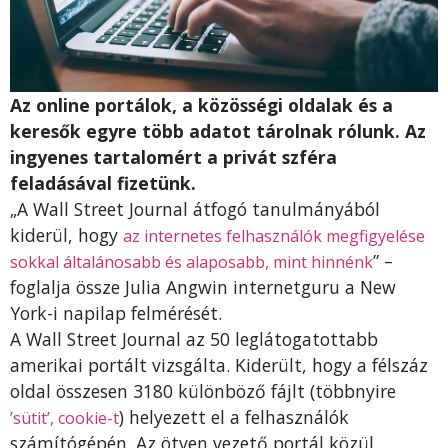
Az online portálok, a közösségi oldalak és a
keresők egyre több adatot tárolnak rólunk. Az
ingyenes tartalomért a privát szféra
feladásával fizetünk.
„A Wall Street Journal átfogó tanulmányából
kiderül, hogy
az internetes felhasználók megfigyelése
” –
sokkal általánosabb és alaposabb, mint hinnénk
foglalja össze Julia Angwin internetguru a New
York-i napilap felmérését.
A Wall Street Journal az 50 leglátogatottabb
amerikai portált vizsgálta. Kiderült, hogy a félszáz
oldal összesen 3180 különböző fájlt (többnyire
) helyezett el a felhasználók
’sütit’, cookie-t
számítógépén. Az ötven vezető portál közül