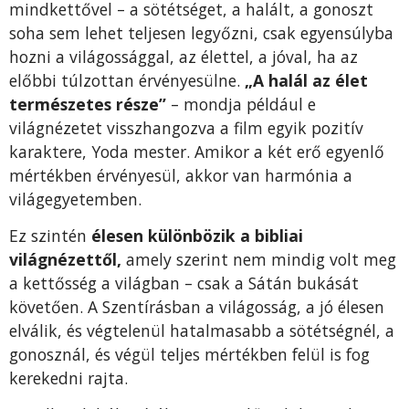
mindkettővel – a sötétséget, a halált, a gonoszt
soha sem lehet teljesen legyőzni, csak egyensúlyba
hozni a világossággal, az élettel, a jóval, ha az
előbbi túlzottan érvényesülne.
„A halál az élet
természetes része”
– mondja például e
világnézetet visszhangozva a film egyik pozitív
karaktere, Yoda mester. Amikor a két erő egyenlő
mértékben érvényesül, akkor van harmónia a
világegyetemben.
Ez szintén
élesen különbözik a bibliai
világnézettől,
amely szerint nem mindig volt meg
a kettősség a világban – csak a Sátán bukását
követően. A Szentírásban a világosság, a jó élesen
elválik, és végtelenül hatalmasabb a sötétségnél, a
gonosznál, és végül teljes mértékben felül is fog
kerekedni rajta.