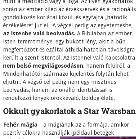
mint a meditáció vagy a jóga. Az ilyen gyakorlatok
során az ember kilép az érzékszervek és a racionális
gondolkozás korlátai közül, és egyfajta „hatodik
érzékelésre” jut el . A végcél pedig az egyetemesbe,
az Istenbe való beolvadás.
A Bibliában az ember
Isten teremtménye, egy bukott lény, akit a bűn
megfertőzött és ezáltal áthidalhatatlan távolságra
került a szent Istentől. Az Istennel való kapcsolatra
nem belső megvilágosodáson
, hanem felülről, a
Mindenhatótól származó kijelentés folytán lehet
eljutni. A végső cél pedig nem egy misztikus
beolvadás, hanem az önálló identitással is
rendelkező lények örökkévaló, boldog élete.
Okkult gyakorlatok a Star Warsban
Fehér mágia
– a mágiának az a formája, amikor
pozitív célokra használják (például betegek