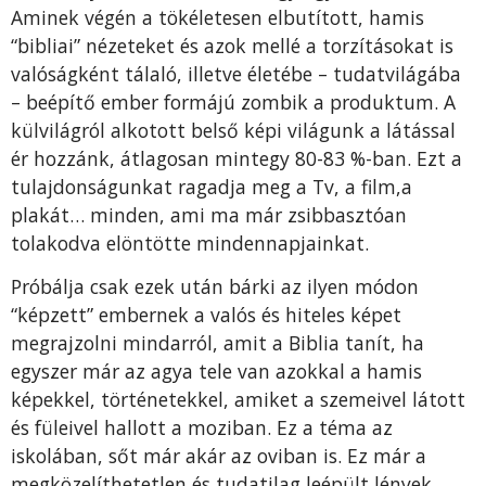
Aminek végén a tökéletesen elbutított, hamis
“bibliai” nézeteket és azok mellé a torzításokat is
valóságként tálaló, illetve életébe – tudatvilágába
– beépítő ember formájú zombik a produktum. A
külvilágról alkotott belső képi világunk a látással
ér hozzánk, átlagosan mintegy 80-83 %-ban. Ezt a
tulajdonságunkat ragadja meg a Tv, a film,a
plakát… minden, ami ma már zsibbasztóan
tolakodva elöntötte mindennapjainkat.
Próbálja csak ezek után bárki az ilyen módon
“képzett” embernek a valós és hiteles képet
megrajzolni mindarról, amit a Biblia tanít, ha
egyszer már az agya tele van azokkal a hamis
képekkel, történetekkel, amiket a szemeivel látott
és füleivel hallott a moziban. Ez a téma az
iskolában, sőt már akár az oviban is. Ez már a
megközelíthetetlen és tudatilag leépült lények