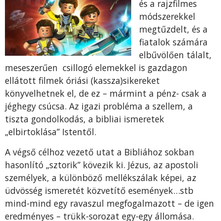
és a rajzfilmes
módszerekkel
megtűzdelt, és a
fiatalok számára
elbűvölően tálalt,
meseszerűen csillogó elemekkel is gazdagon
ellátott filmek óriási (kassza)sikereket
könyvelhetnek el, de ez – mármint a pénz- csak a
jéghegy csúcsa. Az igazi probléma a szellem, a
tiszta gondolkodás, a bibliai ismeretek
„elbirtoklása” Istentől.
A végső célhoz vezető utat a Bibliához sokban
hasonlító „sztorik” kövezik ki. Jézus, az apostoli
személyek, a különböző mellékszálak képei, az
üdvösség ismeretét közvetítő események…stb
mind-mind egy ravaszul megfogalmazott – de igen
eredményes – trükk-sorozat egy-egy állomása.