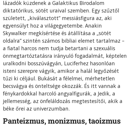
lázadók küzdenek a Galaktikus Birodalom
diktatórikus, sötét uraival szemben. Egy szűztől
született, „kiválasztott” messiásfigura az, aki
egyensúlyt hoz a világegyetembe. Anakin
Skywalker megkísértése és átállítása a „sötét
oldalra” szintén számos bibliai elemet tartalmaz –
a fiatal harcos nem tudja betartani a szexuális
önmegtartóztatásra irányuló fogadalmát, képtelen
uralkodni bosszúvágyán, Luciferhez hasonlóan
isteni szerepre vágyik, amikor a halál legyő­zését
tűzi ki céljául. Bukását a félelmei, mérhetetlen
becsvágya és önteltsége okozzák. És itt vannak a
fénykardokkal harcoló angyalfigurák, a Jedik, a
jellemesség, az önfeláldozás megtestesítői, akik a
béke őrei az univerzumban.
Panteizmus, monizmus, taoizmus