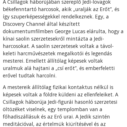
A Csillagok háborújában szereplő Jedi-lovagok
békefenntartó harcosok, akik „uralják az Erőt”, és
így szuperképességekkel rendelkeznek. Egy, a
Discovery Channel által készített
dokumentumfilmben George Lucas elárulta, hogy a
kínai saolin szerzetesekről mintázta a Jedi-
harcosokat. A saolin szerzetesek voltak a távol-
keleti harcművészetek megalkotói és legendás
mesterei. Emellett állítólag képesek voltak
uralmuk alá hajtani a „csí erőt”, és emberfeletti
erővel tudtak harcolni.
A mestereik állítólag fizikai kontaktus nélkül is
képesek voltak a földre küldeni az ellenfeleiket. A
Csillagok háborúja Jedi-figurái hasonló szerzetesi
öltözéket viselnek, egy templomban van a
főhadiszállásuk és az Erő urai. A Jedik szintén
meditációval, az értelmük kiürítésével és az