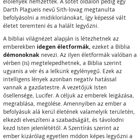
élőlények nemzették. A sötét oldalon pedig egy
Darth Plagueis nevű Sith-lovag megtanulta
befolyásolni a midikloriánokat, így képessé vált
életet teremteni és a halált legyőzni.
A bibliai világnézet alapján is létezhetnek az
emberekben
idegen életformák,
ezeket a Biblia
démonoknak
nevezi. Az ilyen életformák valóban a
vérben (is) megtelepedhetnek, a Biblia szerint
ugyanis a vér és a lelkünk egylényegű. Ezek az
intelligens lények azonban negatív hatással
vannak a gazdatestre. A vezető­jük Isten
ősellensége, Lucifer. A céljuk az emberek leigázása,
megrablása, megölése. Amennyiben az ember a
befolyásuk alá kerül életének valamelyik területén,
elkezdi elveszíteni a szabadságát, és távolodni
kezd Isten jelenlététől. A Szentírás szerint az
ember kizárólag egyetlen módon képes legyőzni a