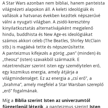
A Star Wars azonban nem bibliai, hanem panteista
világnézeti alapokon áll. A keleti ideológiák és
vallások a hatvanas években kezdtek népszerűvé
válni a nyugati világban. A zsidó-keresztény
kinyilatkoztatás alternatívájaként megjelenő
hindu, buddhista és New Age-es ideológiákat
számos akkori celeb (The Beatles, Shirley McClain
stb.) is magáévá tette és népszerűsítette.
A panteizmus kifejezés a görög „pan” (minden) és
„theosz” (isten) szavakból származik. E
nézetrendszer szerint isten egy személytelen erő,
egy kozmikus energia, amely átjárja a
világmindenséget. Ez az energia a „csí erő”, a
„brahma”, amely megfelel a Star Warsban szereplő
„erő” fogalmának.
Míg a
Biblia szerint Isten az univerzumtól
függetlenül létezik
, a panteizmus szerint
Isten