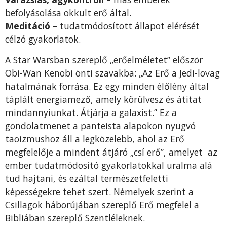
befolyásolása okkult erő által.
Meditáció
– tudatmódosított állapot elérését
célzó gyakorlatok.
A Star Warsban szereplő „erőelméletet” először
Obi-Wan Kenobi önti szavakba: „Az Erő a Jedi-lovag
hatalmának forrása. Ez egy minden élőlény által
táplált energiamező, amely körülvesz és átitat
mindannyiunkat. Átjárja a galaxist.” Ez a
gondolatmenet a panteista alapokon nyugvó
taoizmushoz áll a legközelebb, ahol az Erő
megfelelője a mindent átjáró „csí erő”, amelyet az
ember tudatmódosító gyakorlatokkal uralma alá
tud hajtani, és ezáltal természetfeletti
képességekre tehet szert. Némelyek szerint a
Csillagok háborújában szereplő Erő megfelel a
Bibliában szereplő Szentléleknek.