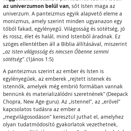
az univerzumon belül van,
sőt Isten maga az
univerzum. A panteizmus egyik alapvető eleme a
monizmus, amely szerint minden ugyanazon egy
tőből fakad, egylényegű. Világosság és sötétség, jó
és rossz, élet és halál, mind Istenből áradnak. Ez
szöges ellentétben áll a Biblia állításával, miszerint
„az Isten világosság és nincsen Őbenne semmi
sötétség”
. (1János 1:5)
A panteizmus szerint az ember és Isten is
egylényegűek, az emberek „rejtett istenek és
istennők, amelyek még embrió formában vannak
bennünk és materializálódni szeretnének” (Deepack
Chopra, New Age-guru). Az „istennel”, az „erővel”
kapcsolatos tudásra az ember a
„megvilágosodáson” keresztül juthat el, amelyhez
olyan tudatmódosító gyakorlatok vezethetnek,