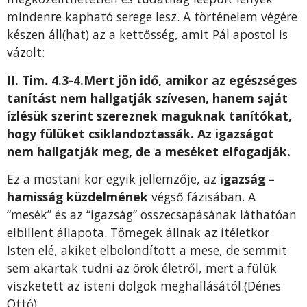
mindenre kapható serege lesz. A történelem végére
készen áll(hat) az a kettősség, amit Pál apostol is
vázolt:
II. Tim. 4.3-4.Mert jön idő, amikor az egészséges
tanítást nem hallgatják szívesen, hanem saját
ízlésük szerint szereznek maguknak tanítókat,
hogy fülüket csiklandoztassák. Az igazságot
nem hallgatják meg, de a meséket elfogadják.
Ez a mostani kor egyik jellemzője, az
igazság –
hamisság küzdelmének
végső fázisában. A
“mesék” és az “igazság” összecsapásának láthatóan
elbillent állapota. Tömegek állnak az ítéletkor
Isten elé, akiket elbolondított a mese, de semmit
sem akartak tudni az örök életről, mert a fülük
viszketett az isteni dolgok meghallásától.(Dénes
Ottó)