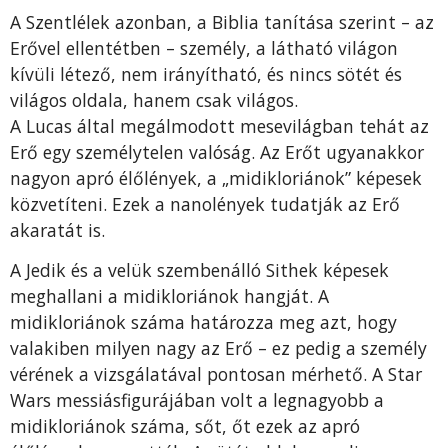
A Szentlélek azonban, a Biblia tanítása szerint – az
Erővel ellentétben – személy, a látható világon
kívüli létező, nem irányítható, és nincs sötét és
világos oldala, hanem csak világos.
A Lucas által megálmodott mesevilágban tehát az
Erő egy személytelen valóság. Az Erőt ugyanakkor
nagyon apró élőlények, a „midikloriánok” képesek
közvetíteni. Ezek a nanolények tudatják az Erő
akaratát is.
A Jedik és a velük szembenálló Sithek képesek
meghallani a midikloriánok hangját. A
midikloriánok száma határozza meg azt, hogy
valakiben milyen nagy az Erő – ez pedig a személy
vérének a vizsgálatával pontosan mérhető. A Star
Wars messiásfigurájában volt a legnagyobb a
midikloriánok száma, sőt, őt ezek az apró