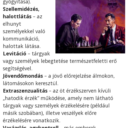
gyógyítása).
Szellemidézés,
halottlátás
– az
elhunyt
személyekkel való
kommunikáció,
halottak látása.
Levitáció
– tárgyak
vagy személyek lebegtetése természetfeletti erő
segítségével.
Jövendőmondás
– a jövő előrejelzése álmokon,
látomásokon keresztül.
Extraszenzualitás
– az öt érzékszerven kívüli
„hatodik érzék” műkö­dése, amely nem látható
tárgyak vagy személyek érzékelésére (például
másik szobában), illetve veszélyek előre
érzékelésére vonatkozik.
Varázslás, agykontroll
– más emberek