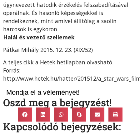
úgynevezett hatodik érzékelés felszabadításával
operálnak. És hasonló képességekkel is
rendelkeznek, mint amivel állítólag a saolin
harcosok is egykoron.
Halál és vezető szellemek
Pátkai Mihály 2015. 12. 23. (XIX/52)
A teljes cikk a Hetek hetilapban olvasható.
Forrás:
http://www.hetek.hu/hatter/201512/a_star_wars_film
Mondja el a véleményét!
Oszd meg a bejegyzést!
Kapcsolódó bejegyzések: