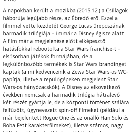
A napokban került a mozikba (2015.12.) a Csillagok
háborúja legújabb része, az Ébredő erő. Ezzel a
filmmel vette kezdetét George Lucas űr­epo­szának
harmadik trilógiája – immár a Disney égisze alatt.
A film már a megjelenése előtt elképesztő
hatásfokkal rebootolta a Star Wars franchise-t –
elsősorban játékok formájában, de a
legkülönbözőbb termékek is Star Wars brandinget
kaptak (a mi kedvenceink a Zewa Star Wars-os WC-
papírja, illetve a repülő­gé­pe­ken megjelent Star
Wars-os hányózacskók). A Disney az elkövetkező
években nemcsak a harmadik trilógia hátralevő
két részét gyártja le, de a központi történet szálára
fel­fűzött, úgynevezett spin-off filmeket (például a
már bejelentett Rogue One és az önálló Han Solo és
Boba Fett karakterfilmeket), illetve számos, nagy