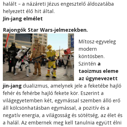
halált – a názáreti Jézus engesztelő áldozatába
helyezett élő hit által.
Jin-jang elmélet
Rajongók Star Wars-jelmezekben.
Mítosz-egyveleg
modern
köntösben.
Szintén
a
taoizmus eleme
az úgynevezett
jin-jang
dualizmus, amelynek jele a feketébe hajló
fehér és fehérbe hajló fekete kör. Eszerint a
világegyetemben két, egymással szemben álló erő
áll kölcsönhatásban egymással, a pozitív és a
negatív energia, a világosság és sötétség, az élet és
a halál. Az embernek meg kell tanulnia együtt élni