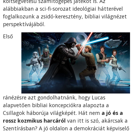
költségvetésű számítógépes játékot is. Az
alábbiakban a sci-fi-sorozat ideológiai hátte­rével
foglalkozunk a zsidó-keresztény, bibliai világnézet
perspektívájából.
Első
ránézésre azt gondolhatnánk, hogy Lucas
alapvetően bibliai koncepciókra alapozta a
Csillagok háborúja világképét. Hát nem
a jó és a
rossz kozmikus harcáról
van itt is szó, akárcsak a
Szentírásban? A jó oldalon a demokráciát képviselő