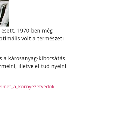
e esett, 1970-ben még
ptimális volt a természeti
és a károsanyag-kibocsátás
elni, illetve el tud nyelni.
yelmet_a_kornyezetvedok