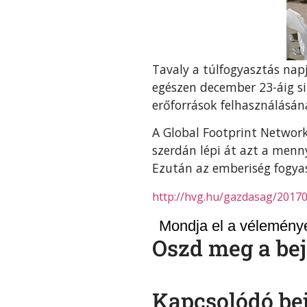
Tavaly a túlfogyasztás nap
egészen december 23-áig sik
erőforrások felhasználásán
A Global Footprint Network
szerdán lépi át azt a menny
Ezután az emberiség fogya
http://hvg.hu/gazdasag/20170
Mondja el a véleményé
Oszd meg a bej
Kapcsolódó be