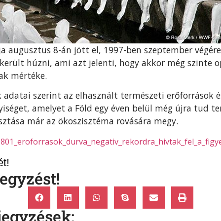
ja augusztus 8-án jött el, 1997-ben szeptember végér
erült húzni, ami azt jelenti, hogy akkor még szinte o
ak mértéke.
 adatai szerint az elhasznált természeti erőforrások 
iséget, amelyet a Föld egy éven belül még újra tud term
sztása már az ökoszisztéma rovására megy.
801_eroforrasok_durva_negativ_rekordra_hivtak_fel_a_fig
t!
egyzést!
jegyzések: