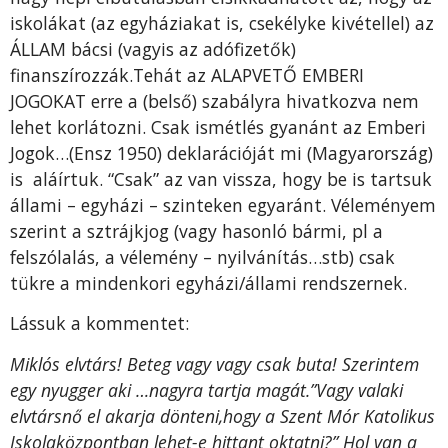
iskolákat (az egyháziakat is, csekélyke kivétellel) az
ÁLLAM bácsi (vagyis az adófizetők)
finanszírozzák.Tehát az ALAPVETŐ EMBERI
JOGOKAT erre a (belső) szabályra hivatkozva nem
lehet korlátozni. Csak ismétlés gyanánt az Emberi
Jogok…(Ensz 1950) deklarációját mi (Magyarország)
is aláírtuk. “Csak” az van vissza, hogy be is tartsuk
állami – egyházi – szinteken egyaránt. Véleményem
szerint a sztrájkjog (vagy hasonló bármi, pl a
felszólalás, a vélemény – nyilvánítás…stb) csak
tükre a mindenkori egyházi/állami rendszernek.
Lássuk a kommentet:
Miklós elvtárs! Beteg vagy vagy csak buta! Szerintem
egy nyugger aki …nagyra tartja magát.”Vagy valaki
elvtársnő el akarja dönteni,hogy a Szent Mór Katolikus
Iskolaközpontban lehet-e hittant oktatni?” Hol van a