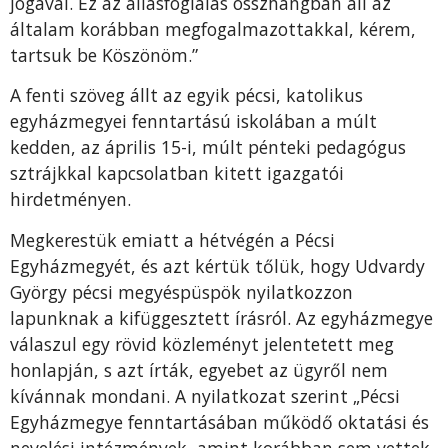
jogával. Ez az állásfoglalás összhangban áll az
általam korábban megfogalmazottakkal, kérem,
tartsuk be Köszönöm.”
A fenti szöveg állt az egyik pécsi, katolikus
egyházmegyei fenntartású iskolában a múlt
kedden, az április 15-i, múlt pénteki pedagógus
sztrájkkal kapcsolatban kitett igazgatói
hirdetményen.
Megkerestük emiatt a hétvégén a Pécsi
Egyházmegyét, és azt kértük tőlük, hogy Udvardy
György pécsi megyéspüspök nyilatkozzon
lapunknak a kifüggesztett írásról. Az egyházmegye
válaszul egy rövid közleményt jelentetett meg
honlapján, s azt írták, egyebet az ügyről nem
kívánnak mondani. A nyilatkozat szerint „Pécsi
Egyházmegye fenntartásában működő oktatási és
nevelési intézmények, amint korábban sem vettek