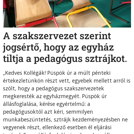
A szakszervezet szerint
jogsértő, hogy az egyház
tiltja a pedagógus sztrájkot.
„Kedves Kollégák! Püspök úr a múlt pénteki
értekezletünkön részt vett, egyebek mellett arról is
szólt, hogy a pedagógus szakszervezetek
megkeresték az egyházmegyét. Püspök úr
állásfoglalása, kérése egyértelmű: a
pedagógusoktól azt kéri, semmilyen
munkabeszüntetés, sztrájk kezdeményezésben ne
vegyenek részt, ellenkező esetben él eljárási