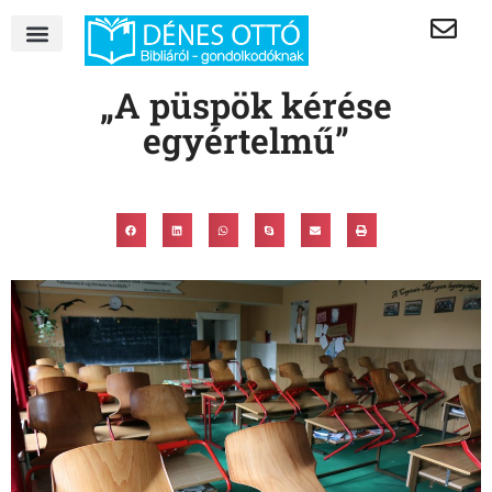
„A püspök kérése
egyértelmű”