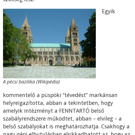
Egyik
A pécsi bazilika (Wikipédia)
kommentelő a püspöki “tévedést” markánsan
helyreigazította, abban a tekintetben, hogy
amelyik intézményt a FENNTARTÓ belső
szabályrendszere működtet, abban – elvileg – a
belső szabályokat is meghatározhatja. Csakhogy a
nagy népi elbutulásban elsikkadhatott az, hogy az