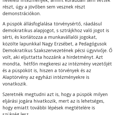
részt, úgy a jövőben sem vesznek részt
demonstrációkon.
A püspök állásfoglalása törvénysértő, ráadásul
demokratikus alapjogot, s sztrájkhoz való jogot is
sérti, és korlátozza a munkavállalói jogokat,
közölte lapunkkal Nagy Erzsébet, a Pedagógusok
Demokratikus Szakszervezetének pécsi ügyvivője. Ő
volt, aki eljuttatta hozzánk a hirdetményt. Azt
mondta, hétfőn megkeresi az intézmény vezetőjét
és a püspököt is, hiszen a törvények és az
Alaptörvény az egyházi intézményekre is
vonatkozik.
Szeretnék megtudni azt is, hogy a püspök milyen
eljárási jogára hivatkozik, mert az is lehetséges,
hogy emiatt további lépések megtételére is
szükség lesz.