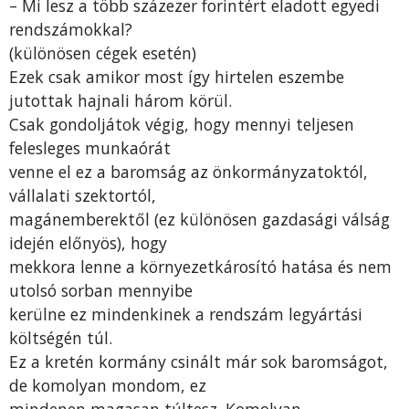
– Mi lesz a több százezer forintért eladott egyedi
rendszámokkal?
(különösen cégek esetén)
Ezek csak amikor most így hirtelen eszembe
jutottak hajnali három körül.
Csak gondoljátok végig, hogy mennyi teljesen
felesleges munkaórát
venne el ez a baromság az önkormányzatoktól,
vállalati szektortól,
magánemberektől (ez különösen gazdasági válság
idején előnyös), hogy
mekkora lenne a környezetkárosító hatása és nem
utolsó sorban mennyibe
kerülne ez mindenkinek a rendszám legyártási
költségén túl.
Ez a kretén kormány csinált már sok baromságot,
de komolyan mondom, ez
mindenen magasan túltesz. Komolyan ……………,