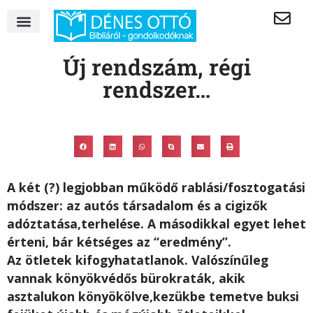
Új rendszám, régi
rendszer…
A két (?) legjobban működő rablási/fosztogatási
módszer: az autós társadalom és a cigizők
adóztatása,terhelése. A másodikkal egyet lehet
érteni, bár kétséges az “eredmény”.
Az ötletek kifogyhatatlanok. Valószínűleg
vannak könyökvédős bürokraták, akik
asztalukon könyökölve,kezükbe temetve buksi