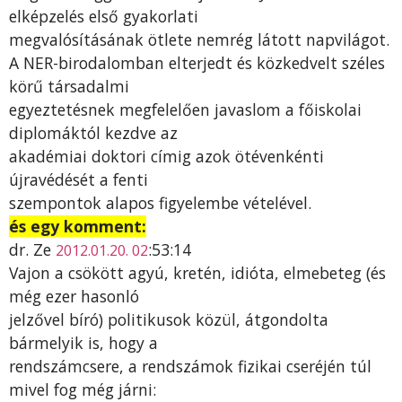
elképzelés első gyakorlati
megvalósításának ötlete nemrég látott napvilágot.
A NER-birodalomban elterjedt és közkedvelt széles
körű társadalmi
egyeztetésnek megfelelően javaslom a főiskolai
diplomáktól kezdve az
akadémiai doktori címig azok ötévenkénti
újravédését a fenti
szempontok alapos figyelembe vételével.
és egy komment:
dr. Ze
:53:14
2012.01.20. 02
Vajon a csökött agyú, kretén, idióta, elmebeteg (és
még ezer hasonló
jelzővel bíró) politikusok közül, átgondolta
bármelyik is, hogy a
rendszámcsere, a rendszámok fizikai cseréjén túl
mivel fog még járni: