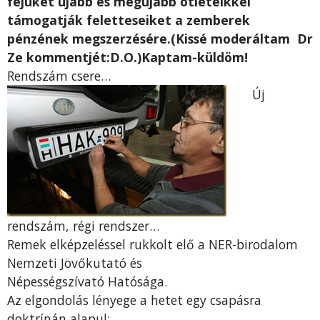
fejüket újabb és mégújabb ötleteikkel
támogatják feletteseiket a zemberek
pénzének megszerzésére.(Kissé moderáltam Dr
Ze kommentjét:D.O.)Kaptam-küldöm!
Rendszám csere…
Új
rendszám, régi rendszer…
Remek elképzeléssel rukkolt elő a NER-birodalom
Nemzeti Jövőkutató és
Népességszívató Hatósága.
Az elgondolás lényege a hetet egy csapásra
doktrínán alapul: