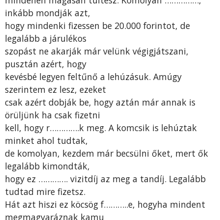
inkább mondják azt,
hogy mindenki fizessen be 20.000 forintot, de
legalább a járulékos
szopást ne akarják már velünk végigjátszani,
pusztán azért, hogy
kevésbé legyen feltűnő a lehúzásuk. Amúgy
szerintem ez lesz, ezeket
csak azért dobják be, hogy aztán már annak is
örüljünk ha csak fizetni
kell, hogy r………….k meg. A komcsik is lehúztak
minket ahol tudtak,
de komolyan, kezdem már becsülni őket, mert ők
legalább kimondták,
hogy ez …………. vizitdíj az meg a tandíj. Legalább
tudtad mire fizetsz.
Hát azt hiszi ez köcsög f………..e, hogyha mindent
megmagyaráznak kamu