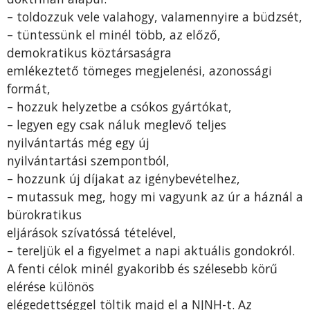
– toldozzuk vele valahogy, valamennyire a büdzsét,
– tüntessünk el minél több, az előző,
demokratikus köztársaságra
emlékeztető tömeges megjelenési, azonossági
formát,
– hozzuk helyzetbe a csókos gyártókat,
– legyen egy csak náluk meglevő teljes
nyilvántartás még egy új
nyilvántartási szempontból,
– hozzunk új díjakat az igénybevételhez,
– mutassuk meg, hogy mi vagyunk az úr a háznál a
bürokratikus
eljárások szívatóssá tételével,
– tereljük el a figyelmet a napi aktuális gondokról.
A fenti célok minél gyakoribb és szélesebb körű
elérése különös
elégedettséggel töltik majd el a NJNH-t. Az