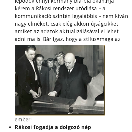
lepődök ennyi kormány bla-bla okán.Hja
kérem a Rákosi rendszer utódlása – a
kommunikáció szintén legalábbis – nem kíván
nagy elméket, csak elég akkori újságcikket,
amiket az adatok aktualizálásával el lehet
adni ma is.
Bár igaz, hogy a stílus=maga az
ember!
Rákosi fogadja a dolgozó nép