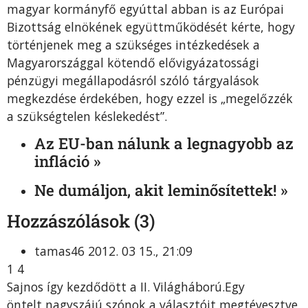
magyar kormányfő egyúttal abban is az Európai
Bizottság elnökének együttműködését kérte, hogy
történjenek meg a szükséges intézkedések a
Magyarországgal kötendő elővigyázatossági
pénzügyi megállapodásról szóló tárgyalások
megkezdése érdekében, hogy ezzel is „megelőzzék
a szükségtelen késlekedést”.
Az EU-ban nálunk a legnagyobb az
infláció »
Ne dumáljon, akit leminősítettek! »
Hozzászólások (3)
tamas46 2012. 03 15., 21:09
1 4
Sajnos így kezdődött a II. Világháború.Egy
öntelt,nagyszájú szónok a választóit megtévesztve