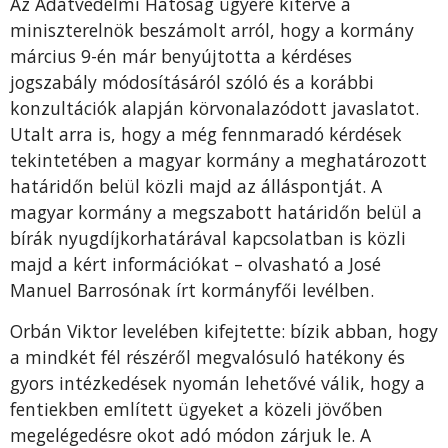
Az Adatvédelmi Hatóság ügyére kitérve a
miniszterelnök beszámolt arról, hogy a kormány
március 9-én már benyújtotta a kérdéses
jogszabály módosításáról szóló és a korábbi
konzultációk alapján körvonalazódott javaslatot.
Utalt arra is, hogy a még fennmaradó kérdések
tekintetében a magyar kormány a meghatározott
határidőn belül közli majd az álláspontját. A
magyar kormány a megszabott határidőn belül a
bírák nyugdíjkorhatárával kapcsolatban is közli
majd a kért információkat – olvasható a José
Manuel Barrosónak írt kormányfői levélben.
Orbán Viktor levelében kifejtette: bízik abban, hogy
a mindkét fél részéről megvalósuló hatékony és
gyors intézkedések nyomán lehetővé válik, hogy a
fentiekben említett ügyeket a közeli jövőben
megelégedésre okot adó módon zárjuk le. A