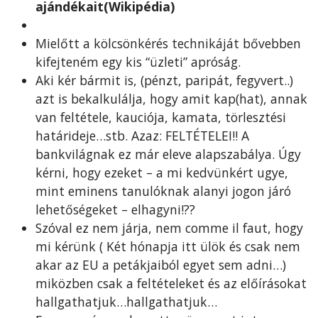
ajándékait(Wikipédia)
Mielőtt a kölcsönkérés technikáját bővebben
kifejteném egy kis “üzleti” apróság.
Aki kér bármit is, (pénzt, paripát, fegyvert..)
azt is bekalkulálja, hogy amit kap(hat), annak
van feltétele, kauciója, kamata, törlesztési
határideje…stb. Azaz: FELTÉTELEI!! A
bankvilágnak ez már eleve alapszabálya. Úgy
kérni, hogy ezeket – a mi kedvünkért ugye,
mint eminens tanulóknak alanyi jogon járó
lehetőségeket – elhagyni!??
Szóval ez nem járja, nem comme il faut, hogy
mi kérünk ( Két hónapja itt ülök és csak nem
akar az EU a petákjaiból egyet sem adni…)
miközben csak a feltételeket és az előírásokat
hallgathatjuk…hallgathatjuk…