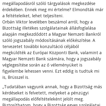
megállapodásról szóló tárgyalások megkezdése
érdekében. Ennek meg mi értelme? Elmondták már
a feltételeiket, lehet teljesíteni.
Orbán Viktor levelében beszámol arról, hogy a
Bizottság illetékes szolgálatainak állásfoglalása
alapján megkezdődött a Magyar Nemzeti Bankról
szóló jogszabály módosításának előkészítése. A
tervezetet további konzultáció céljából
megküldték az Európai Központi Bank, valamint a
Magyar Nemzeti Bank számára, hogy a jogszabály
véglegesítése során az ő véleményüket is
figyelembe lehessen venni. Ezt eddig is tudtuk mi
is, Brüsszel is.
„Tudatában vagyunk annak, hogy a Bizottság más
kérdéseket is felvetett, melyeket a pénzügyi
megállapodás előfeltételeként jelölt meg.
Biztosíthatom, hogy a Bizottság egyes szolgálatai