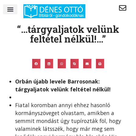
“…tárgyaljatok velünk
feltétel nélkül!…”
Orbán újabb levele Barrosonak:
tárgyaljatok velünk feltétel nélkül!
Fiatal koromban annyi ehhez hasonló
kormányszöveget olvastam, amikben a
semmit mondást úgy tupírozták föl, hogy
valaminek látsszék, hogy már meg sem