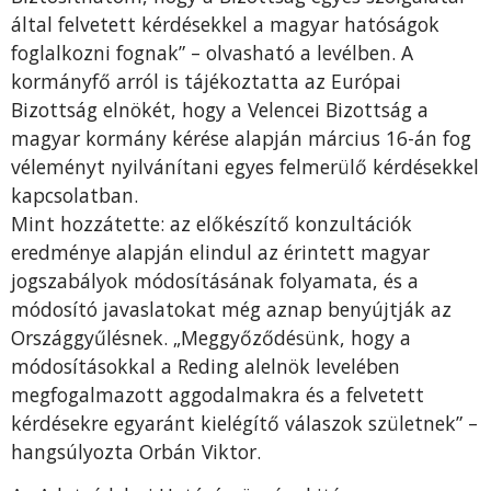
által felvetett kérdésekkel a magyar hatóságok
foglalkozni fognak” – olvasható a levélben. A
kormányfő arról is tájékoztatta az Európai
Bizottság elnökét, hogy a Velencei Bizottság a
magyar kormány kérése alapján március 16-án fog
véleményt nyilvánítani egyes felmerülő kérdésekkel
kapcsolatban.
Mint hozzátette: az előkészítő konzultációk
eredménye alapján elindul az érintett magyar
jogszabályok módosításának folyamata, és a
módosító javaslatokat még aznap benyújtják az
Országgyűlésnek. „Meggyőződésünk, hogy a
módosításokkal a Reding alelnök levelében
megfogalmazott aggodalmakra és a felvetett
kérdésekre egyaránt kielégítő válaszok születnek” –
hangsúlyozta Orbán Viktor.