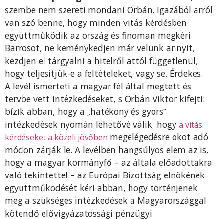
szembe nem szereti mondani Orbán. Igazából arról
van szó benne, hogy minden vitás kérdésben
együttműködik az ország és finoman megkéri
Barrosot, ne keménykedjen már velünk annyit,
kezdjen el tárgyalni a hitelről attól függetlenül,
hogy teljesítjük-e a feltételeket, vagy se. Érdekes.
A levél ismerteti a magyar fél által megtett és
tervbe vett intézkedéseket, s Orbán Viktor kifejti:
bízik abban, hogy a „hatékony és gyors”
intézkedések nyomán lehetővé válik, hogy
a vitás
megelégedésre okot adó
kérdéseket a közeli jövőben
módon zárják le. A levélben hangsúlyos elem az is,
hogy a magyar kormányfő – az általa előadottakra
való tekintettel – az Európai Bizottság elnökének
együttműködését kéri abban, hogy történjenek
meg a szükséges intézkedések a Magyarországgal
kötendő elővigyázatossági pénzügyi