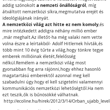
addig szónokolt
a nemzeti önállóságról
, míg
átváltott nemzetközi síkra,megmutatva erejét és
ideológiájának irányát.
A nemzetközi világ azt hitte ez nem komoly
,és
mire intézkedett addigra néhány millió ember
,már meghalt.Az illetőt-ha még valaki nem vette
volna észre a leírtakból- Adolf Hitlernek hívták,és
több mint 10 évig tűrte a világ,hogy tönkre tegye
emberek millióinak életét,felelősség
nélkül.Remélem a nemzetközi világ most
gyorsabban fog arra rájönni,hogy ehhez hasonló
magatartású emberektől azonnal meg kell
szabadulni úgy.hogy el kell szigetelni valamennyi
kommunikációs nemzetközi lehetőségtől.Ha nem
ezt teszik,ők is bűnösökké válhatnak.
http://ecoline.hu/hirek/2012/3/14/Orban_ujabb