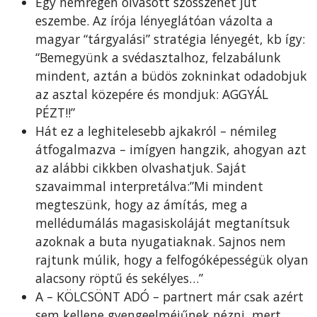
Egy nemrégen olvasott szösszenet jut
eszembe. Az írója lényeglátóan vázolta a
magyar “tárgyalási” stratégia lényegét, kb így:
“Bemegyünk a svédasztalhoz, felzabálunk
mindent, aztán a büdös zokninkat odadobjuk
az asztal közepére és mondjuk: AGGYÁL
PÉZT!!”
Hát ez a leghitelesebb ajkakról – némileg
átfogalmazva – imígyen hangzik, ahogyan azt
az alábbi cikkben olvashatjuk. Saját
szavaimmal interpretálva:”Mi mindent
megteszünk, hogy az ámítás, meg a
mellédumálás magasiskoláját megtanítsuk
azoknak a buta nyugatiaknak. Sajnos nem
rajtunk múlik, hogy a felfogóképességük olyan
alacsony röptű és sekélyes…”
A – KÖLCSÖNT ADÓ – partnert már csak azért
sem kellene gyengeelméjűnek nézni, mert