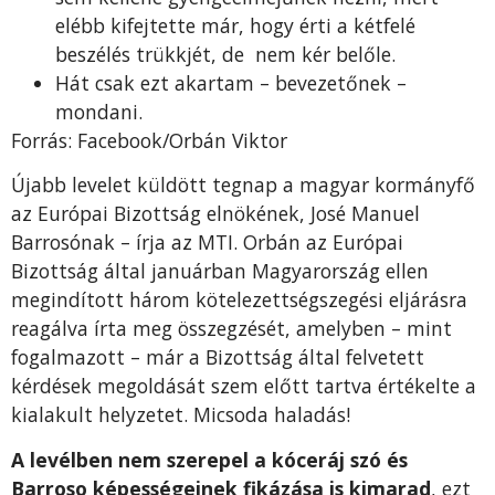
elébb kifejtette már, hogy érti a kétfelé
beszélés trükkjét, de nem kér belőle.
Hát csak ezt akartam – bevezetőnek –
mondani.
Forrás: Facebook/Orbán Viktor
Újabb levelet küldött tegnap a magyar kormányfő
az Európai Bizottság elnökének, José Manuel
Barrosónak – írja az MTI. Orbán az Európai
Bizottság által januárban Magyarország ellen
megindított három kötelezettségszegési eljárásra
reagálva írta meg összegzését, amelyben – mint
fogalmazott – már a Bizottság által felvetett
kérdések megoldását szem előtt tartva értékelte a
kialakult helyzetet. Micsoda haladás!
A levélben nem szerepel a kóceráj szó és
Barroso képességeinek fikázása is kimarad
, ezt