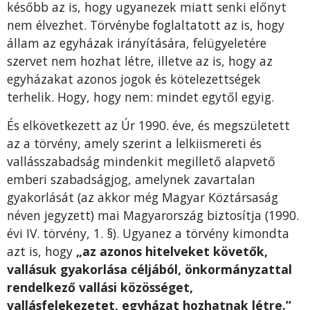
később az is, hogy ugyanezek miatt senki előnyt
nem élvezhet. Törvénybe foglaltatott az is, hogy
állam az egyházak irányítására, felügyeletére
szervet nem hozhat létre, illetve az is, hogy az
egyházakat azonos jogok és kötelezettségek
terhelik. Hogy, hogy nem: mindet egytől egyig.
És elkövetkezett az Úr 1990. éve, és megszületett
az a törvény, amely szerint a lelkiismereti és
vallásszabadság mindenkit megillető alapvető
emberi szabadságjog, amelynek zavartalan
gyakorlását (az akkor még Magyar Köztársaság
néven jegyzett) mai Magyarország biztosítja (1990.
évi IV. törvény, 1. §). Ugyanez a törvény kimondta
azt is, hogy
„az azonos hitelveket követők,
vallásuk gyakorlása céljából, önkormányzattal
rendelkező vallási közösséget,
vallásfelekezetet, egyházat hozhatnak létre.”