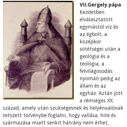
VII.Gergely pápa
Kezdetben
elválasztatott
egymástól víz és
az égbolt, a
középkor
sötétségei után a
geológia és a
teológia, a
felvilágosodás
nyomán pedig az
állam és az
egyház. Aztán jött
a rémséges XX.
század, amely után szükségesnek és helyénvalónak
tetszett törvénybe foglalni, hogy vallása, hite és
származása miatt senkit hátrány nem érhet,