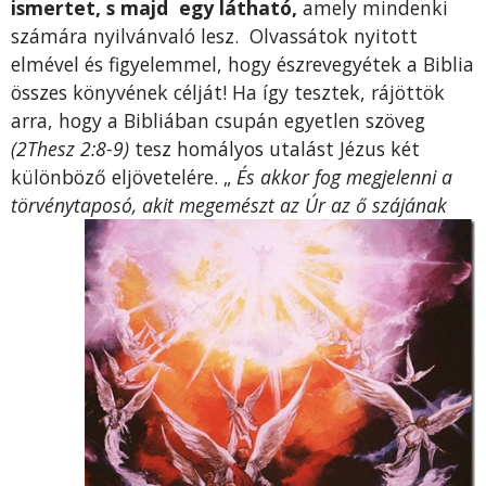
ismertet,
s majd
egy látható,
amely mindenki
számára nyilvánvaló lesz. Olvassátok nyitott
elmével és figyelemmel, hogy észrevegyétek a Biblia
összes könyvének célját! Ha így tesztek, rájöttök
arra, hogy a Bibliában csupán egyetlen szöveg
(2Thesz 2:8-9)
tesz homályos utalást Jézus két
különböző eljövetelére. „
És akkor fog megjelenni a
törvényta
posó, akit megemészt az Úr az ő szájának