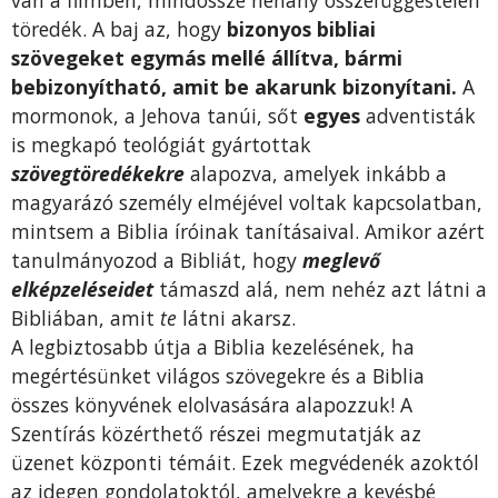
van a filmben, mindössze néhány összefüggéstelen
töredék. A baj az, hogy
bizonyos bibliai
szövegeket egymás mellé állítva, bármi
bebizonyítható, amit be akarunk bizonyítani.
A
mormonok, a Jehova tanúi, sőt
egyes
adventisták
is megkapó teológiát gyártottak
szövegtöredékekre
alapozva, amelyek inkább a
magyarázó személy elméjével voltak kapcsolatban,
mintsem a Biblia íróinak tanításaival. Amikor azért
tanulmányozod a Bibliát, hogy
meglevő
elképzeléseidet
támaszd alá, nem nehéz azt látni a
Bibliában, amit
te
látni akarsz.
A legbiztosabb útja a Biblia kezelésének, ha
megértésünket világos szövegekre és a Biblia
összes könyvének elolvasására alapozzuk! A
Szentírás közérthető részei megmutatják az
üzenet központi témáit. Ezek megvédenék azoktól
az idegen gondolatoktól, amelyekre a kevésbé