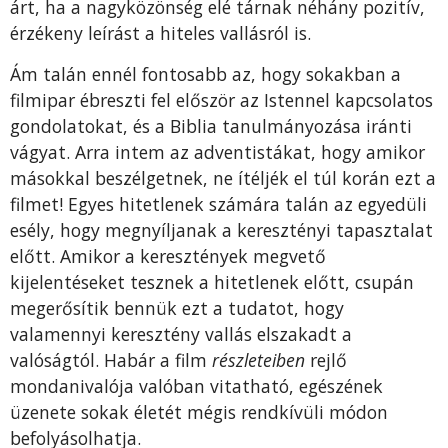
árt, ha a nagyközönség elé tárnak néhány pozitív,
érzékeny leírást a hiteles vallásról is.
Ám talán ennél fontosabb az, hogy sokakban a
filmipar ébreszti fel először az Istennel kapcsolatos
gondolatokat, és a Biblia tanulmányozása iránti
vágyat. Arra intem az adventistákat, hogy amikor
másokkal beszélgetnek, ne ítéljék el túl korán ezt a
filmet! Egyes hitetlenek számára talán az egyedüli
esély, hogy megnyíljanak a keresztényi tapasztalat
előtt. Amikor a keresztények megvető
kijelentéseket tesznek a hitetlenek előtt, csupán
megerősítik bennük ezt a tudatot, hogy
valamennyi keresztény vallás elszakadt a
valóságtól. Habár a film
részleteiben
rejlő
mondanivalója valóban vitatható, egészének
üzenete sokak életét mégis rendkívüli módon
befolyásolhatja.