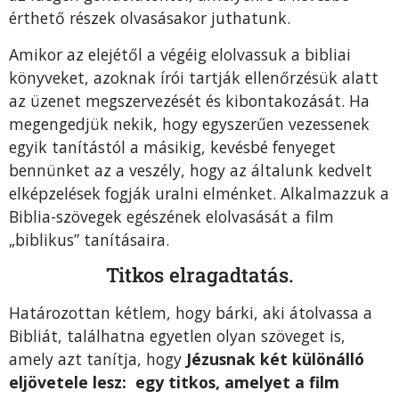
érthető részek olvasásakor juthatunk.
Amikor az elejétől a végéig elolvassuk a bibliai
könyveket, azoknak írói tartják ellenőrzésük alatt
az üzenet megszervezését és kibontakozását. Ha
megengedjük nekik, hogy egyszerűen vezessenek
egyik tanítástól a másikig, kevésbé fenyeget
bennünket az a veszély, hogy az általunk kedvelt
elképzelések fogják uralni elménket. Alkalmazzuk a
Biblia-szövegek egészének elolvasását a film
„biblikus” tanításaira.
Titkos elragadtatás.
Határozottan kétlem, hogy bárki, aki átolvassa a
Bibliát, találhatna egyetlen olyan szöveget is,
amely azt tanítja, hogy
Jézusnak két különálló
eljövetele lesz:
egy titkos
, amelyet a film