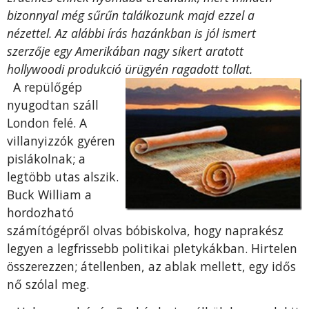
bizonnyal még sűrűn találkozunk majd ezzel a
nézettel. Az alábbi írás hazánkban is jól ismert
szerzője egy Amerikában nagy sikert aratott
hollywoodi produkció ürügyén ragadott tolla
t.
A repülőgép
nyugodtan száll
London felé. A
villanyizzók gyéren
pislákolnak; a
legtöbb utas alszik.
Buck William a
hordozható
számítógépről olvas bóbiskolva, hogy naprakész
legyen a legfrissebb politikai pletykákban. Hirtelen
összerezzen; átellenben, az ablak mellett, egy idős
nő szólal meg.