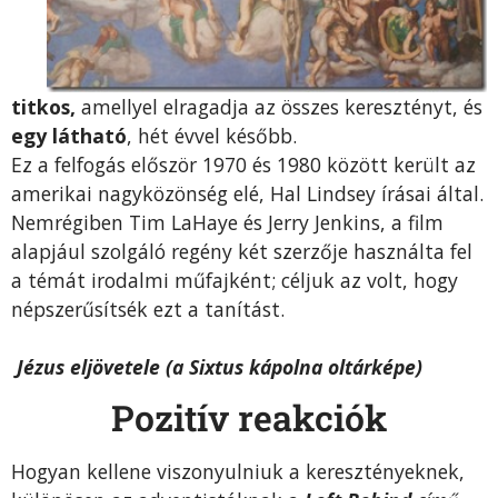
titkos,
amellyel elragadja az összes keresztényt, és
egy látható
, hét évvel később.
Ez a felfogás először 1970 és 1980 között került az
amerikai nagyközönség elé, Hal Lindsey írásai által.
Nemrégiben Tim LaHaye és Jerry Jenkins, a film
alapjául szolgáló regény két szerzője használta fel
a témát irodalmi műfajként; céljuk az volt, hogy
népszerűsítsék ezt a tanítást.
Jézus eljövetele (a Sixtus kápolna oltárképe)
Pozitív reakciók
Hogyan kellene viszonyulniuk a keresztényeknek,