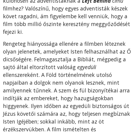
különösen az adventistáknak a
Left Behind
című
filmhez? Valószínű, hogy egyes adventisták készek
követ ragadni, ám figyelembe kell venniük, hogy a
film több millió őszinte keresztény meggyőződését
fejezi ki.
Rengeteg hiányossága ellenére a filmben léteznek
olyan jelenetek, amelyeket Isten felhasználhat az Ő
dicsőségére. Felmagasztalja a Bibliát, mégpedig a
sajtó által eltorzított valóság
egyedüli
ellenszereként. A Föld történelmének utolsó
napjaiban a dolgok nem olyanok lesznek, mint
amilyennek tűnnek. A szem és fül bizonyítékai arra
indítják az embereket, hogy hazugságokban
higgyenek. Ilyen időben az egyedüli biztonságos út
Jézus követői számára az, hogy teljesen megbíznak
Isten Igéjében; sokkal inkább, mint az öt
érzékszervükben. A film ismételten és