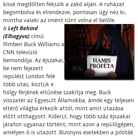
kissé megdőlten fekszik a zakó alján. A ruházat
begombolva és elrendezve, pontosan úgy néz ki,
mintha valaki az imént tűnt volna el belőle.
A
Left Behind
(Elhagyva)
című
filmben Buck Williams a
CNN televízió
bemondója. Az éjszakai,
be nem fejezett
repülést London felé
több utas, köztük e
hölgy férjének eltűnése szakítja meg. Buck
visszatér az Egyesült Államokba, ámde egy teljesen
eltérő világba érkezik attól, mint amit utazása
előtt otthagyott. Kiderül, hogy több száz éjszakai
járaton ugyanaz történt, mint azon a repülőgépen,
amelyen ő is utazott. Bizonyos esetekben a pilóták