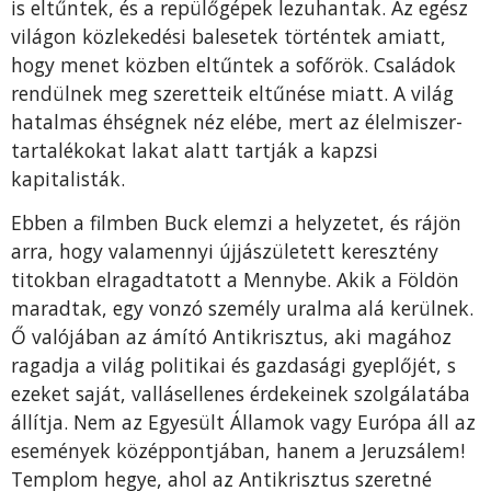
is eltűntek, és a repülőgépek lezuhantak. Az egész
világon közlekedési balesetek történtek amiatt,
hogy menet közben eltűntek a sofőrök. Családok
rendülnek meg szeretteik eltűnése miatt. A világ
hatalmas éhségnek néz elébe, mert az élelmiszer-
tartalékokat lakat alatt tartják a kapzsi
kapitalisták.
Ebben a filmben Buck elemzi a helyzetet, és rájön
arra, hogy valamennyi újjászületett keresztény
titokban elragadtatott a Mennybe. Akik a Földön
maradtak, egy vonzó személy uralma alá kerülnek.
Ő valójában az ámító Antikrisztus, aki magához
ragadja a világ politikai és gazdasági gyeplőjét, s
ezeket saját, vallásellenes érdekeinek szolgálatába
állítja. Nem az Egyesült Államok vagy Európa áll az
események középpontjában, hanem a Jeruzsálem!
Templom hegye, ahol az Antikrisztus szeretné