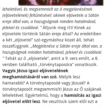
leheletével, és megsemmisít az ő megjelenésének
(eljövetelének) feltűnésével: akinek eljövetele a Sátán
ereje által van, a hazugságnak minden hatalmával,
jeleivel és csodáival. ”
Álljunk meg itt! Kinek az
eljövete
le történik Sátán ereje által? Az eredetiben
a két „eljövetel” szó egymáshoz közel áll, tehát
összefüggnek.
„Megjelenése a Sátán ereje által van, a
hazugságnak minden hatalmával, jeleivel és csodáival.
”
Tehát az ő „eljövetele”, amit a 9. vers említ, a 8.
versben található „törvénytaposóra” vonatkozik.
Vagyis Jézus igazi eljövetelének
meghamisításáról van szó.
Melyik lesz
hamarabb? A törvénytaposóé vagy Jézusé? A
törvénytaposót megsemmisíti Jézus az Ő szájának
leheletével. Egyértelmű, hogy a
hamisítás az igazi
eljövetel
előtt
lesz
. Ne veszítsük szem elől ezt a