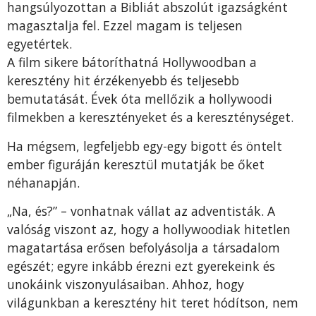
hangsúlyozottan a Bibliát abszolút igazságként
magasztalja fel. Ezzel magam is teljesen
egyetértek.
A film sikere bátoríthatná Hollywoodban a
keresztény hit érzékenyebb és teljesebb
bemutatását. Évek óta mellőzik a hollywoodi
filmekben a keresztényeket és a kereszténységet.
Ha mégsem, legfeljebb egy-egy bigott és öntelt
ember figuráján keresztül mutatják be őket
néhanapján.
„Na, és?” – vonhatnak vállat az adventisták. A
valóság viszont az, hogy a hollywoodiak hitetlen
magatartása erősen befolyásolja a társadalom
egészét; egyre inkább érezni ezt gyerekeink és
unokáink viszonyulásaiban. Ahhoz, hogy
világunkban a keresztény hit teret hódítson, nem