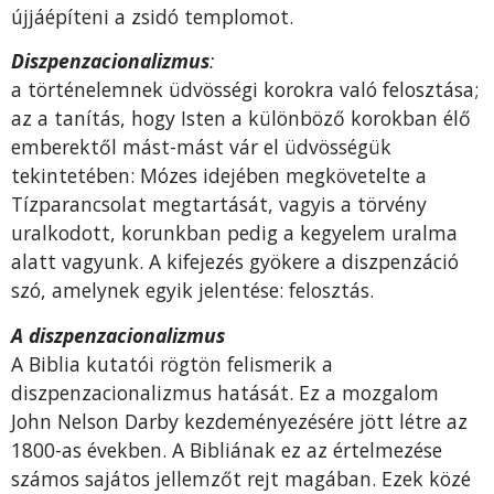
újjáépíteni a zsidó templomot.
Diszpenzacionalizmus
:
a történelemnek üdvösségi korokra való felosztása;
az a tanítás, hogy Isten a különböző korokban élő
emberektől mást-mást vár el üdvösségük
tekintetében: Mózes idejében megkövetelte a
Tízparancsolat megtartását, vagyis a törvény
uralkodott, korunkban pedig a kegyelem uralma
alatt vagyunk. A kifejezés gyökere a diszpenzáció
szó, amelynek egyik jelentése: felosztás.
A diszpenzacionalizmus
A Biblia kutatói rögtön felismerik a
diszpenzacionalizmus hatását. Ez a mozgalom
John Nelson Darby kezdeményezésére jött létre az
1800-as években. A Bibliának ez az értelmezése
számos sajátos jellemzőt rejt magában. Ezek közé