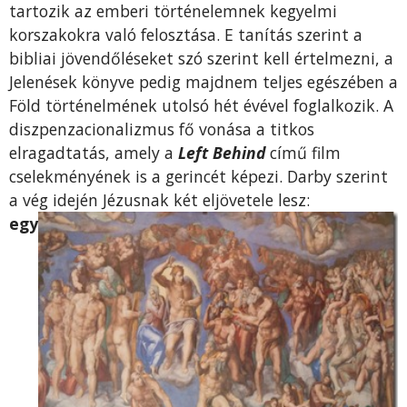
tartozik az emberi történelemnek kegyelmi
korszakokra való felosztása. E tanítás szerint a
bibliai jöven­dőléseket szó szerint kell értelmezni, a
Jelenések könyve pedig majdnem teljes egészében a
Föld történelmének utolsó hét évével foglalkozik. A
diszpenzacionalizmus fő vonása a titkos
elragadtatás, amely a
Left Behind
című film
cselekményének is a gerincét képezi. Darby szerint
a vég idején Jézusnak két eljövetele lesz:
egy