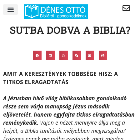
SUTBA DOBVA A BIBLIA?
AMIT A KERESZTÉNYEK TÖBBSÉGE HISZ: A
TITKOS ELRAGADTATÁS
A Jézusban hívő világ biblikusabban gondolkodó
része sem várja manapság Jézus második
eljövetelét, hanem egyfajta titkos elragadtatásban
reménykedik.
Vajon e nézet mennyire állja meg a
helyét, a Biblia tanítását mélyebben megvizsgálva?
Érdemes ennek nyomába erednünk, mert minden