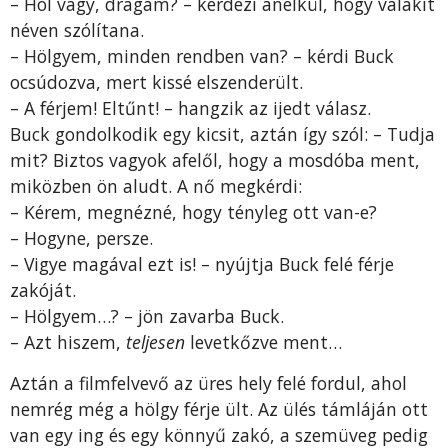
– Hol vagy, drágám? – kérdezi anélkül, hogy valakit
néven szólítana.
– Hölgyem, minden rendben van? – kérdi Buck
ocsúdozva, mert kissé elszenderült.
– A férjem! Eltűnt! – hangzik az ijedt válasz.
Buck gondolkodik egy kicsit, aztán így szól: – Tudja
mit? Biztos vagyok afelől, hogy a mosdóba ment,
miközben ön aludt. A nő megkérdi:
– Kérem, megnézné, hogy tényleg ott van-e?
– Hogyne, persze.
– Vigye magával ezt is! – nyújtja Buck felé férje
zakóját.
– Hölgyem…? – jön zavarba Buck.
– Azt hiszem,
teljesen
levetkőzve ment…
Aztán a filmfelvevő az üres hely felé fordul, ahol
nemrég még a hölgy férje ült. Az ülés támláján ott
van egy ing és egy könnyű zakó, a szemüveg pedig