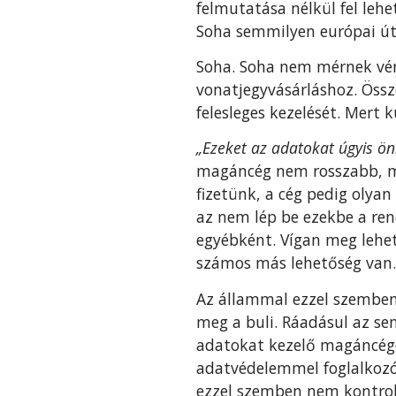
felmutatása nélkül fel lehet
Soha semmilyen európai út 
Soha. Soha nem mérnek vér
vonatjegyvásárláshoz. Össz
felesleges kezelését. Mert k
„Ezeket az adatokat úgyis ö
magáncég nem rosszabb, min
fizetünk, a cég pedig olya
az nem lép be ezekbe a re
egyébként. Vígan meg lehet
számos más lehetőség van.
Az állammal ezzel szemben
meg a buli. Ráadásul az se
adatokat kezelő magáncégek
adatvédelemmel foglalkozó 
ezzel szemben nem kontroll