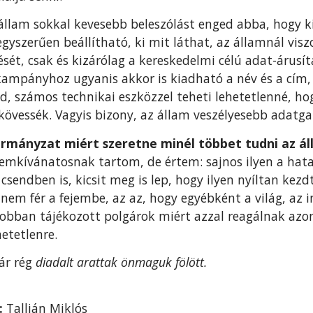
 állam sokkal kevesebb beleszólást enged abba, hogy k
gyszerűen beállítható, ki mit láthat, az államnál vis
sét, csak és kizárólag a kereskedelmi célú adat-árusít
 kampányhoz ugyanis akkor is kiadható a név és a cím
, számos technikai eszközzel teheti lehetetlenné, ho
övessék. Vagyis bizony, az állam veszélyesebb adatga
rmányzat miért szeretne minél többet tudni az áll
emkívánatosnak tartom, de értem: sajnos ilyen a hat
csendben is, kicsit meg is lep, hogy ilyen nyíltan ke
nem fér a fejembe, az az, hogy egyébként a világ, az i
jobban tájékozott polgárok miért azzal reagálnak azo
etetlenre.
ár rég
diadalt arattak önmaguk fölött.
:
Tallián Miklós