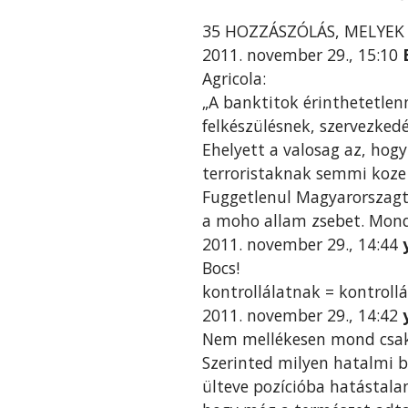
35 HOZZÁSZÓLÁS, MELYEK 
2011. november 29., 15:10
Agricola:
„A banktitok érinthetetlen
felkészülésnek, szervezked
Ehelyett a valosag az, hog
terroristaknak semmi koze 
Fuggetlenul Magyarorszagto
a moho allam zsebet. Mondj
2011. november 29., 14:44
Bocs!
kontrollálatnak = kontrollá
2011. november 29., 14:42
Nem mellékesen mond csak 
Szerinted milyen hatalmi 
ülteve pozícióba hatástala