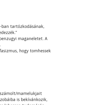
SA-ban tartózkodásának,
edezzék.”
 penzugyi maganeletet. A
.
s fasizmus, hogy tomhessek
elszámolt/mamelukjait
szobáiba is bekívánkozik,