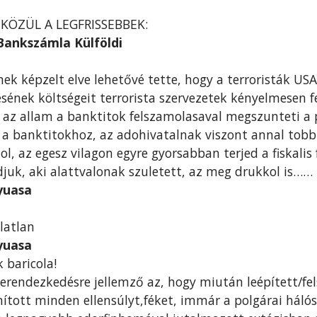
KÖZÜL A LEGFRISSEBBEK:
Bankszámla Külföldi
nek képzelt elve lehetővé tette, hogy a terroristák U
ésének költségeit terrorista szervezetek kényelmesen f
y az allam a banktitok felszamolasaval megszunteti a
a banktitokhoz, az adohivatalnak viszont annal tobb
l, az egesz vilagon egyre gyorsabban terjed a fiskali
uk, aki alattvalonak szuletett, az meg drukkol is……
yuasa
latlan
yuasa
baricola!
berendezkedésre jellemző az, hogy miután leépített/f
nított minden ellensúlyt,féket, immár a polgárai háló