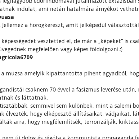
 legnagyobb edorfinbomával jutalmazott extázisban
álatnak indulat, ami netán hatalmára árnyékot vethetn
yuasa
. Jellemez a horogkereszt, amit jelképedül választottál
képességedet vesztetted el, de már a „képeket” is csa
müvegednek megfelelően vagy képes földolgozni.:)
agricola6709
 a múzsa amelyik kipattantotta pihent agyadból, ho
agandistái csaknem 70 évvel a fasizmus leverése után,
látnak és láttatnak.
tisztábbak, semmivel sem különbek, mint a salemi bo
ik élvezték, hogy elképesztő állításaikat, vádjaikat, l
lták arra, hogy megfélemlítsék, terrorizálják, kiiktas
a nem új dolog és régóta a kommunista propaganda fe