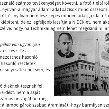
asználó számos tevékenységét követni, a fotóit eltárol
en, nyilván a magyar állami adatbázisok mind összeom
ntől, és nyilván nem lesz képes minden adatgazda a F
 kiépíteni, de ez legfeljebb lassítja a NIBEK-et, nem
beszélve, hogy ha technikailag nem lehet megcsinálni, 
 példa van ugyanilyen
 és kész. Ez a
lmazotthoz hasonló
hasonló részletek
e súlyosak sehol sem, és
öldieknek tesznek fel
kérdést, nem a saját
 számos országában meg
z állampolgárok szabad áramlását, hogy bármilyen s