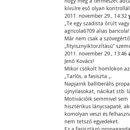
hogy még a természet adta
kívülre eső olyan kontroll
2011. november 29., 14:32
„Te egy szadista őrült vagy
agricola6709 alias baricola!
Már nem csak a szövegértő 
„fityisznyiktorzítású” sze
2011. november 29., 13:46
Jenő Kovács!
Mikor csókolt homlokon az
„Tarlós, a fasiszta „.
Napjaink balliberális prop
újnyilasokat, nácikat stb. 
Motivációik semmivel sem 
hisztérikus lánycsapaté, ak
komolyan veszi és felhaszná
nem tetsző egyedeket.
Ez a fasisztázó propagand