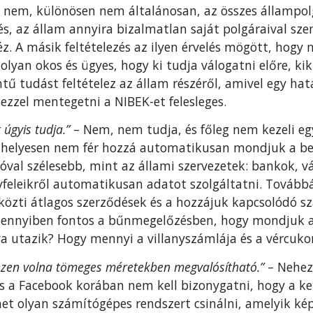
em, különösen nem általánosan, az összes állampol
zés, az állam annyira bizalmatlan saját polgáraival s
éz. A másik feltételezés az ilyen érvelés mögött, hogy
olyan okos és ügyes, hogy ki tudja válogatni előre, ki
ntű tudást feltételez az állam részéről, amivel egy h
ezzel mentegetni a NIBEK-et felesleges.
úgyis tudja.”
– Nem, nem tudja, és főleg nem kezeli eg
 helyesen nem fér hozzá automatikusan mondjuk a bel
jóval szélesebb, mint az állami szervezetek: bankok, vá
gyfeleikről automatikusan adatot szolgáltatni. Tová
 közti átlagos szerződések és a hozzájuk kapcsolódó s
ennyiben fontos a bűnmegelőzésben, hogy mondjuk a
a utazik? Hogy mennyi a villanyszámlája és a vércukor
ezen volna tömeges méretekben megvalósítható.”
– Neheze
s a Facebook korában nem kell bizonygatni, hogy a kel
et olyan számítógépes rendszert csinálni, amelyik ké