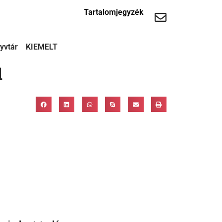
Tartalomjegyzék
yvtár
KIEMELT
d