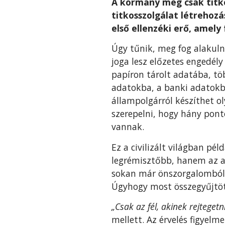
A kormány még csak titko
titkosszolgálat létrehozá
első ellenzéki erő, amely
Úgy tűnik, meg fog alakuln
joga lesz előzetes engedél
papíron tárolt adatába, tö
adatokba, a banki adatokba
állampolgárról készíthet o
szerepelni, hogy hány pont
vannak.
Ez a civilizált világban pé
legrémisztőbb, hanem az 
sokan már önszorgalomból, 
Úgyhogy most összegyűjtött
„Csak az fél, akinek rejtegetn
mellett. Az érvelés figyel