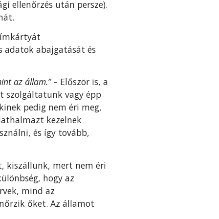
ági ellenőrzés után persze).
mát.
címkártyát
s adatok abajgatását és
nt az állam.”
– Először is, a
t szolgáltatunk vagy épp
Akinek pedig nem éri meg,
adathalmazt kezelnek
ználni, és így tovább,
 kiszállunk, mert nem éri
 különbség, hogy az
rvek, mind az
nőrzik őket. Az államot