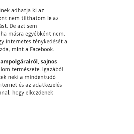
inek adhatja ki az
zont nem tilthatom le az
ást. De azt sem
, ha másra egyébként nem.
gy internetes ténykedését a
zda, mint a Facebook.
ampolgárairól, sajnos
alom természete. Igazából
zdtek neki a mindentudó
nternet és az adatkezelés
nnal, hogy elkezdenek