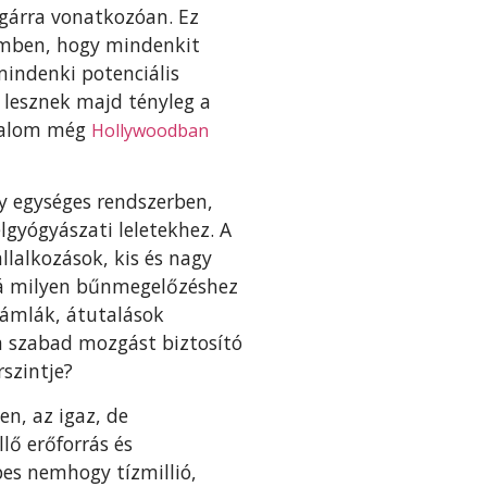
gárra vonatkozóan. Ez
zemben, hogy mindenkit
 mindenki potenciális
k lesznek majd tényleg a
atalom még
Hollywoodban
y egységes rendszerben,
gyógyászati leletekhez. A
llalkozások, kis és nagy
bbá milyen bűnmegelőzéshez
zámlák, átutalások
 szabad mozgást biztosító
szintje?
n, az igaz, de
lő erőforrás és
pes nemhogy tízmillió,