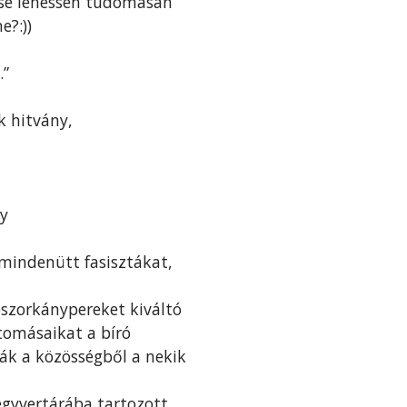
 se lehessen tudomásán
e?:))
.”
k hitvány,
gy
 mindenütt fasisztákat,
szorkánypereket kiváltó
átomásaikat a bíró
sák a közösségből a nekik
gyvertárába tartozott.