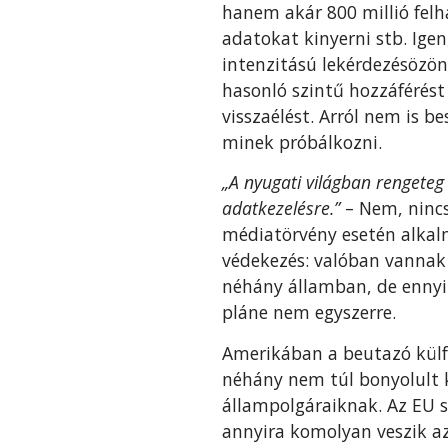
hanem akár 800 millió felh
adatokat kinyerni stb. Ig
intenzitású lekérdezésözö
hasonló szintű hozzáférést
visszaélést. Arról nem is 
minek próbálkozni.
„A nyugati világban rengeteg
adatkezelésre.”
– Nem, nincs,
médiatörvény esetén alka
védekezés: valóban vannak 
néhány államban, de ennyir
pláne nem egyszerre.
Amerikában a beutazó külf
néhány nem túl bonyolult 
állampolgáraiknak. Az EU
annyira komolyan veszik a