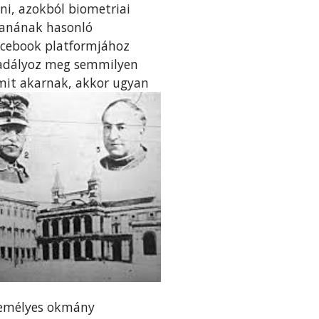
ni, azokból biometriai
lanának hasonló
acebook platformjához
 akadályoz meg semmilyen
amit akarnak, akkor ugyan
zemélyes okmány