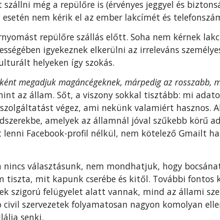
 szállni még a repülőre is (érvényes jeggyel és biztons
esetén nem kérik el az ember lakcímét és telefonszá
nyomást repülőre szállás előtt. Soha nem kérnek lak
ességében igyekeznek elkerülni az irreleváns személye
ulturált helyeken így szokás.
nként megadjuk magáncégeknek, márpedig az rosszabb, mi
t az állam. Sőt, a viszony sokkal tisztább: mi adato
n szolgáltatást végez, ami nekünk valamiért hasznos. 
ndszerekbe, amelyek az államnál jóval szűkebb körű 
 lenni Facebook-profil nélkül, nem kötelező Gmailt has
 nincs választásunk, nem mondhatjuk, hogy bocsánat,
m tiszta, mit kapunk cserébe és kitől. További fontos
 szigorú felügyelet alatt vannak, mind az állami sze
civil szervezetek folyamatosan nagyon komolyan elle
álja senki.