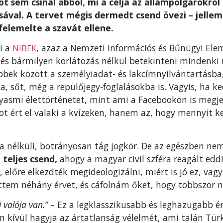
t sem csinál abból, mi a célja az állampolgárokról
sával. A tervet mégis dermedt csend övezi – jelle
 felemelte a szavát ellene.
i a
, azaz a Nemzeti Információs és Bűnügyi El
NIBEK
y és bármilyen korlátozás nélkül betekinteni mindenki
bbek között a személyiadat- és lakcímnyilvántartásba
, sőt, még a repülőjegy-foglalásokba is. Vagyis, ha k
lyasmi élettörténetet, mint ami a Facebookon is megjel
ot ért el valaki a kvízeken, hanem az, hogy mennyit k
lda nélküli, botrányosan tág jogkör. De az egészben n
a
teljes csend,
ahogy a magyar civil szféra reagált eddi
előre elkezdték megideologizálni, miért is jó ez, vag
em néhány érvet, és cáfolnám őket, hogy többször ne k
i valója van.”
– Ez a legklasszikusabb és leghazugabb é
men kívül hagyja az ártatlanság vélelmét, ami talán T