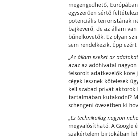
megengedhető, Európában n
egyszerűen sértő feltétele
potenciális terroristának n
bajkeverő, de az állam van 
bűnelkövetők. Ez olyan szi
sem rendelkezik. Épp ezért 
„Az állam ezeket az adatokat 
azaz az adóhivatal nagyon
felsorolt adatkezelők köre 
cégek lesznek kötelesek ü
kell szabad privát aktorok
tartalmában kutakodni? M
schengeni övezetben ki hov
„Ez technikailag nagyon neh
megvalósítható. A Google é
szakértelem birtokában leh