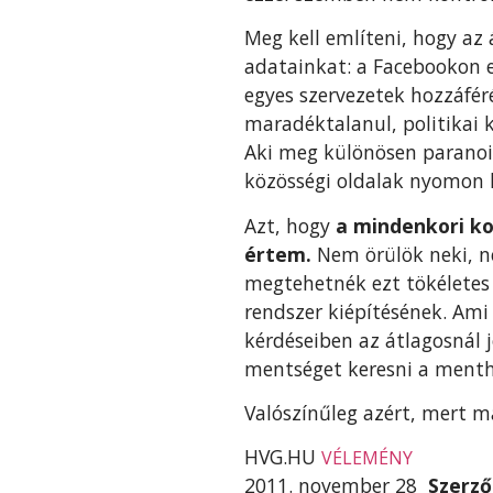
Meg kell említeni, hogy az
adatainkat: a Facebookon e
egyes szervezetek hozzáféré
maradéktalanul, politikai
Aki meg különösen paranoid
közösségi oldalak nyomon k
Azt, hogy
a mindenkori ko
értem.
Nem örülök neki, n
megtehetnék ezt tökéletes 
rendszer kiépítésének. Ami 
kérdéseiben az átlagosnál 
mentséget keresni a menth
Valószínűleg azért, mert m
HVG.HU
VÉLEMÉNY
2011. november 28
Szerző