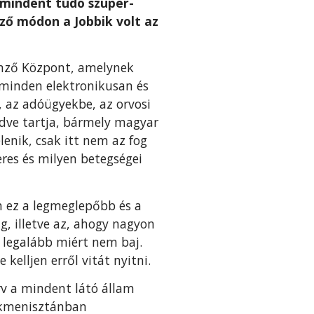
 mindent tudó szuper-
mző módon a Jobbik volt az
emző Központ, amelynek
 minden elektronikusan és
, az adóügyekbe, az orvosi
edve tartja, bármely magyar
enik, csak itt nem az fog
eres és milyen betegségei
em ez a legmeglepőbb és a
g, illetve az, ahogy nagyon
y legalább miért nem baj.
elljen erről vitát nyitni.
rv a mindent látó állam
ürkmenisztánban