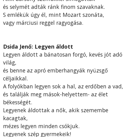
és selymét adták ránk finom szavaknak.
S emlékük úgy él, mint Mozart szonáta,
vagy márciusi reggel ragyogása.
Dsida Jenő: Legyen áldott
Legyen áldott a bánatosan forgó, kevés jót adó
világ,
és benne az apró emberhangyák nyüzsgő
céljaikkal.
A folyókban legyen sok a hal, az erdőben a vad,
és találják meg mások-helyettem- az élet
békességét.
Legyenek áldottak a nők, akik szemembe
kacagtak,
mézes legyen minden csókjuk.
Legyenek szép gyermekeik!