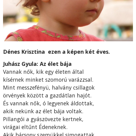
Dénes Krisztina ezen a képen két éves.
Juhász Gyula: Az élet bája
Vannak nők, kik egy életen által
kísérnek minket szomorú varázzsal.
Mint messzefényü, halvány csillagok
örvények között a gazdátlan hajót.
És vannak nők, ó legyenek áldottak,
akik nekünk az élet bája voltak.
Pillangói a gyászövezte kertnek,
virágai eltűnt Édeneknek.
Akik bársony szemükkel simogattak