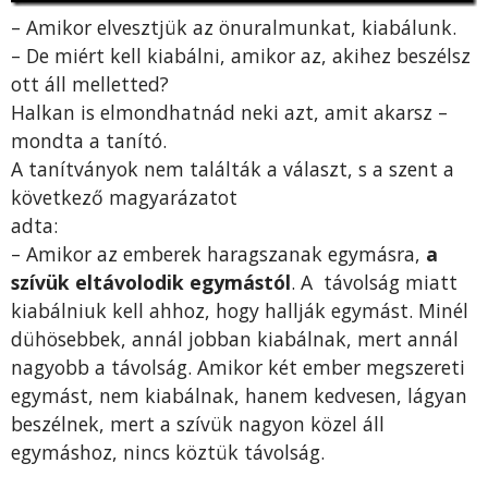
– Amikor elvesztjük az önuralmunkat, kiabálunk.
– De miért kell kiabálni, amikor az, akihez beszélsz
ott áll melletted?
Halkan is elmondhatnád neki azt, amit akarsz –
mondta a tanító.
A tanítványok nem találták a választ, s a szent a
következő magyarázatot
adta:
– Amikor az emberek haragszanak egymásra,
a
szívük eltávolodik egymástól
. A távolság miatt
kiabálniuk kell ahhoz, hogy hallják egymást. Minél
dühösebbek, annál jobban kiabálnak, mert annál
nagyobb a távolság. Amikor két ember megszereti
egymást, nem kiabálnak, hanem kedvesen, lágyan
beszélnek, mert a szívük nagyon közel áll
egymáshoz, nincs köztük távolság.