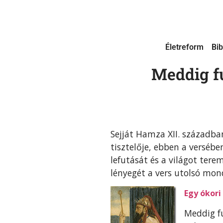
Életreform
Bib
Meddig fu
Sejját Hamza XII. században
tisztelője, ebben a versébe
lefutását és a világot tere
lényegét a vers utolsó mo
Egy ókori
Meddig fu