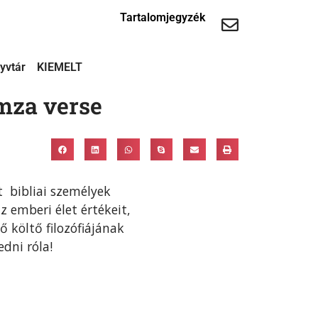
Tartalomjegyzék
yvtár
KIEMELT
amza verse
t bibliai személyek
z emberi élet értékeit,
ő költő filozófiájának
dni róla!