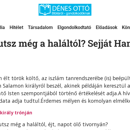
lia
Hitélet
Társadalom
Elgondolkodtató
Előadások
Kön
tsz még a haláltól? Sejját H
 élt török költő, az iszlám tanrendszerébe (is) beépül
n Salamon királyról beszél, akinek példáján keresztül a
mtő Isten szempontjából történő értékelését adja.A hív
ndata adja tudtul.Érdemes mélyen és komolyan elmélke
 király trónján
tsz még a haláltól, éjt, napot ölő tivornyán?