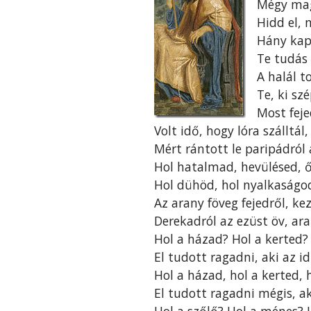
Mégy maga
Hidd el, 
Hány kap
Te tudás 
A halál t
Te, ki sz
Most feje
Volt idő, hogy lóra szálltál
Mért rántott le paripádról 
Hol hatalmad, hevülésed, 
Hol dühöd, hol nyalkaságo
Az arany föveg fejedről, ke
Derekadról az ezüst öv, ar
Hol a házad? Hol a kerted?
El tudott ragadni, aki az i
Hol a házad, hol a kerted, 
El tudott ragadni mégis, ak
Hol a szőlő? Hol a ménes? 