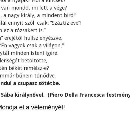
 van mondd, mi lett a vége?
a nagy király, a mindent bíró!”
ál ennyit szól csak: “Száztíz éve”!
m ez a rózsakert is.”
 erejétől hullsz enyészve.
“Én vagyok csak a világon,”
ytál minden isteni igére.
enségét betöltötte,
tén békét remélsz-e?
 immár bűnein tűnődve.
indul a csupasz sötétbe.
 Sába királynővel. (Piero Della Francesca festmén
ondja el a véleményét!