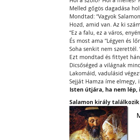
Melled gőgös dagadása hol
Mondtad: “Vagyok Salamon, 
Hozd, amid van. Az ki száml
“Ez a falu, ez a város, enyé
És most ama “Légyen és lőn”
Soha senkit nem szerettél. 
Ezt mondtad és fittyet hán
Dicsőséged a világnak mind
Lakomáid, vadulásid végez
Sejját Hamza íme elmegy,
Isten útjára, ha nem lép, 
Salamon király találkozik
M