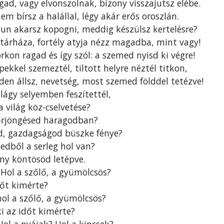
d, vagy elvonszolnak, bizony visszajutsz elébe.
nem bírsz a halállal, légy akár erős oroszlán.
un akarsz kopogni, meddig készülsz kertelésre?
tárháza, fortély atyja nézz magadba, mint vagy!
orkon ragad és így szól: a szemed nyisd ki végre!
épekkel szemeztél, tiltott helyre néztél titkon,
den állsz, nevetség, most szemed földdel tetézve!
, lágy selyemben feszítettél,
a világ köz-cselvetése?
őrjöngésed haragodban?
d, gazdagságod büszke fénye?
zedből a serleg hol van?
any köntösöd letépve.
 Hol a szőlő, a gyümölcsös?
dőt kimérte?
hol a szőlő, a gyümölcsös?
i az időt kimérte?
Hol a nyájak? Hol a kincsek?