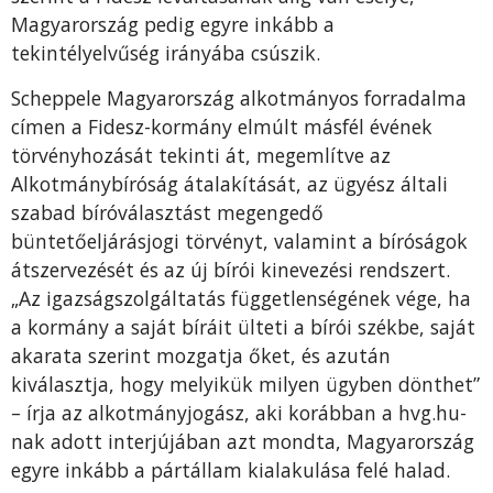
Magyarország pedig egyre inkább a
tekintélyelvűség irányába csúszik.
Scheppele Magyarország alkotmányos forradalma
címen a Fidesz-kormány elmúlt másfél évének
törvényhozását tekinti át, megemlítve az
Alkotmánybíróság átalakítását, az ügyész általi
szabad bíróválasztást megengedő
büntetőeljárásjogi törvényt, valamint a bíróságok
átszervezését és az új bírói kinevezési rendszert.
„Az igazságszolgáltatás függetlenségének vége, ha
a kormány a saját bíráit ülteti a bírói székbe, saját
akarata szerint mozgatja őket, és azután
kiválasztja, hogy melyikük milyen ügyben dönthet”
– írja az alkotmányjogász, aki korábban a hvg.hu-
nak adott interjújában azt mondta, Magyarország
egyre inkább a pártállam kialakulása felé halad.