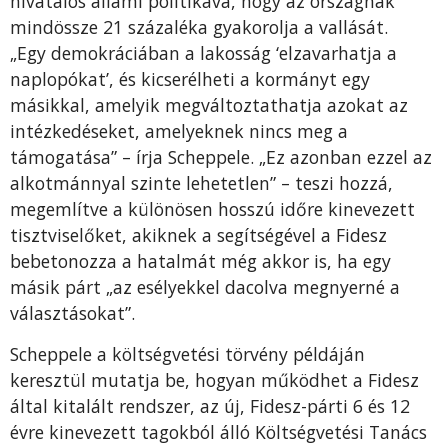
hivatalos állami politikává, hogy az országnak
mindössze 21 százaléka gyakorolja a vallását.
„Egy demokráciában a lakosság ‘elzavarhatja a
naplopókat’, és kicserélheti a kormányt egy
másikkal, amelyik megváltoztathatja azokat az
intézkedéseket, amelyeknek nincs meg a
támogatása” – írja Scheppele. „Ez azonban ezzel az
alkotmánnyal szinte lehetetlen” – teszi hozzá,
megemlítve a különösen hosszú időre kinevezett
tisztviselőket, akiknek a segítségével a Fidesz
bebetonozza a hatalmát még akkor is, ha egy
másik párt „az esélyekkel dacolva megnyerné a
választásokat”.
Scheppele a költségvetési törvény példáján
keresztül mutatja be, hogyan működhet a Fidesz
által kitalált rendszer, az új, Fidesz-párti 6 és 12
évre kinevezett tagokból álló Költségvetési Tanács