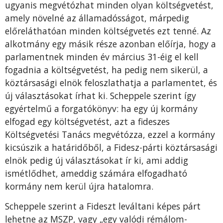
ugyanis megvétózhat minden olyan költségvetést,
amely növelné az államadósságot, márpedig
előreláthatóan minden költségvetés ezt tenné. Az
alkotmány egy másik része azonban előírja, hogy a
parlamentnek minden év március 31-éig el kell
fogadnia a költségvetést, ha pedig nem sikerül, a
köztársasági elnök feloszlathatja a parlamentet, és
új választásokat írhat ki. Scheppele szerint így
egyértelmű a forgatókönyv: ha egy új kormány
elfogad egy költségvetést, azt a fideszes
Költségvetési Tanács megvétózza, ezzel a kormány
kicsúszik a határidőből, a Fidesz-párti köztársasági
elnök pedig új választásokat ír ki, ami addig
ismétlődhet, ameddig számára elfogadható
kormány nem kerül újra hatalomra.
Scheppele szerint a Fideszt leváltani képes párt
lehetne az MSZP, vagy „egy valódi rémálom-