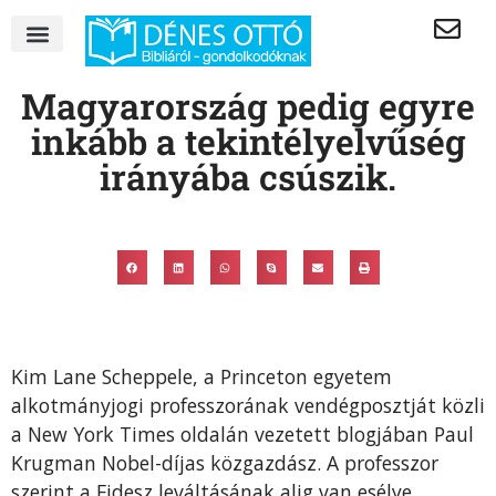
Magyarország pedig egyre
inkább a tekintélyelvűség
irányába csúszik.
Kim Lane Scheppele, a Princeton egyetem
alkotmányjogi professzorának vendégposztját közli
a New York Times oldalán vezetett blogjában Paul
Krugman Nobel-díjas közgazdász. A professzor
szerint a Fidesz leváltásának alig van esélye,