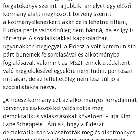
forgatókönyv szerint” a Jobbik, amelyet egy előző
kormány alatt meghozott törvény szerint
alkotmányellenesként akár be is lehetne tiltani,
Európa pedig valószínűleg nem bánná, ha ez így is
történne. A szocialistákkal kapcsolatban
ugyanakkor megjegyzi: a Fidesz a volt kommunista
párt bűneinek felsorolásával és alkotmányba
foglalásával, valamint az MSZP ennek utódaként
való megjelölésével egyelőre nem tudni, pontosan
mit akar, de az feltehetőleg nem lesz túl jó a
szocialistákra nézve.
„A Fidesz-kormány ezt az alkotmányos forradalmat
törvényes eszközökkel valósította meg,
demokratikus választásokat követően” – írja Kim
Lane Scheppele. „Ám az, hogy a Fideszt
demokratikusan választották meg és alkotmányos