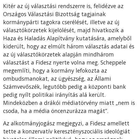
Kitér az új választási rendszerre is, felidézve az
Országos Választási Bizottság tagjainak
kormánypárti tagokra cserélését, illetve az új
választókörzetek kijelölését, majd hivatkozik a
Haza és Haladás Alapítvány kutatására, amelyből
kiderült, hogy az elmúlt három választás adatai és
az új választókörzetek alapján mindhárom
választást a Fidesz nyerte volna meg. Scheppele
megemlíti, hogy a kormány lefokozta az
ombudsmanokat, az ügyészség, az Állami
Számvevőszék, legutóbb pedig a központi bank
pedig nyílt politikai irányítás alá került.
Mindeközben a drákói médiatörvény miatt „nem is
csoda, ha a média öncenzurázza magát”.
Az alkotmányjogász megjegyzi, a Fidesz amellett
tette a konzervatív keresztényszociális ideológiát