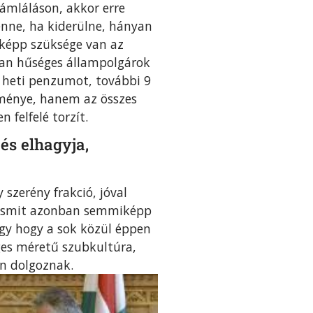
ámláláson, akkor erre
enne, ha kiderülne, hányan
nképp szüksége van az
ban hűséges állampolgárok
s heti penzumot, további 9
ítménye, hanem az összes
 felfelé torzít.
 és elhagyja,
szerény frakció, jóval
lyasmit azonban semmiképp
gy hogy a sok közül éppen
éges méretű szubkultúra,
en dolgoznak.