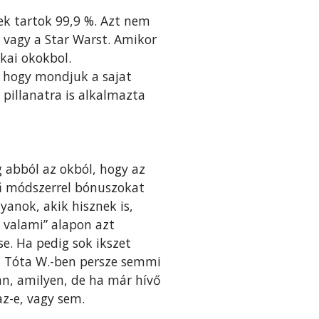
ek tartok 99,9 %. Azt nem
 vagy a Star Warst. Amikor
kai okokbol.
, hogy mondjuk a sajat
pillanatra is alkalmazta
 abból az okból, hogy az
rű módszerrel bónuszokat
yanok, akik hisznek is,
 valami” alapon azt
e. Ha pedig sok ikszet
g). Tóta W.-ben persze semmi
yan, amilyen, de ha már hívő
az-e, vagy sem.