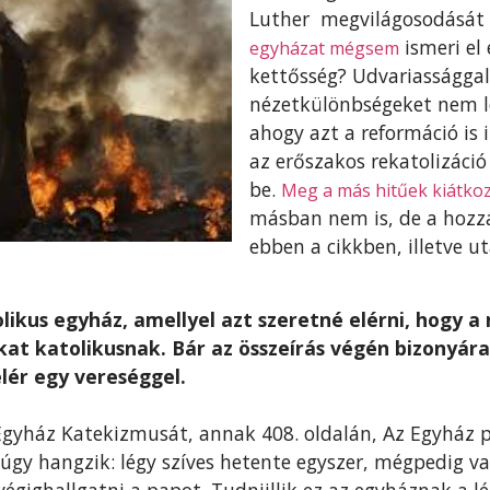
Luther megvilágosodását 
ismeri el
egyházat mégsem
kettősség? Udvariassággal
nézetkülönbségeket nem le
ahogy azt a reformáció is 
az erőszakos rekatolizáció
be.
Meg a más hitűek kiátko
másban nem is, de a hozz
ebben a cikkben, illetve u
likus egyház, amellyel azt szeretné elérni, hogy a
kat katolikusnak. Bár az összeírás végén bizonyá
lér egy vereséggel.
Egyház Katekizmusát, annak 408. oldalán, Az Egyház p
 úgy hangzik: légy szíves hetente egyszer, mégpedig v
gighallgatni a papot. Tudniillik ez az egyháznak a l