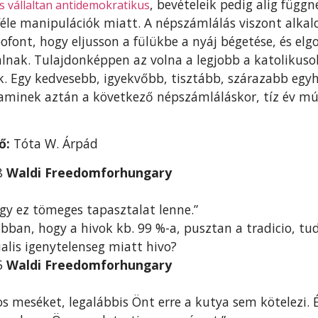
, bevételeik pedig alig függ
is vállaltan antidemokratikus
féle manipulációk miatt. A népszámlálás viszont alkal
font, hogy eljusson a fülükbe a nyáj bégetése, és el
álnak. Tulajdonképpen az volna a legjobb a katolikus
k. Egy kedvesebb, igyekvőbb, tisztább, szárazabb egy
, aminek aztán a következő népszámláláskor, tíz év m
ő:
Tóta W. Árpád
18
Waldi Freedomforhungary
gy ez tömeges tapasztalat lenne.”
bban, hogy a hivok kb. 99 %-a, pusztan a tradicio, tu
lis igenytelenseg miatt hivo?
15
Waldi Freedomforhungary
os meséket, legalábbis Önt erre a kutya sem kötelezi