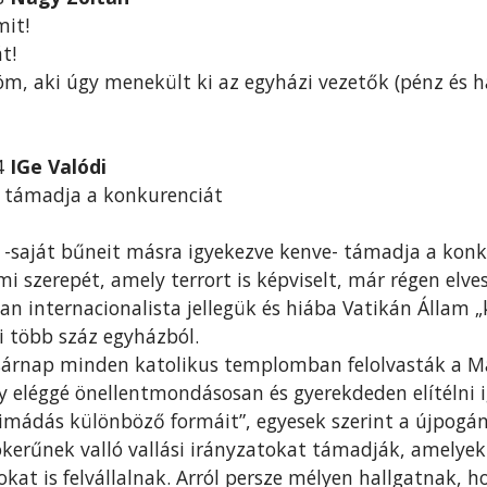
mit!
t!
m, aki úgy menekült ki az egyházi vezetők (pénz és ha
04
IGe Valódi
 támadja a konkurenciát
 -saját bűneit másra igyekezve kenve- támadja a konk
 szerepét, amely terrort is képviselt, már régen elves
n internacionalista jellegük és hiába Vatikán Állam „
i több száz egyházból.
árnap minden katolikus templomban felolvasták a Ma
ly eléggé önellentmondásosan és gyerekdeden elítélni 
nyimádás különböző formáit”, egyesek szerint a újpog
erűnek valló vallási irányzatokat támadják, amelyek
okat is felvállalnak. Arról persze mélyen hallgatnak, 