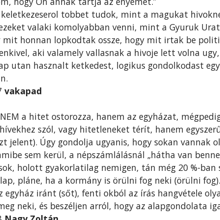
om, hogy Ön annak tartja az enyémet.”
 keletkezeserol tobbet tudok, mint a magukat hivokn
ezeket valaki komolyabban venni, mint a Gyuruk Urat
 mit honnan lopkodtak ossze, hogy mit irtak be politi
kivel, aki valamely vallasnak a hivoje lett volna ugy
p utan hasznalt ketkedest, logikus gondolkodast egy 
n.
57
vakapad
 NEM a hitet ostorozza, hanem az egyházat, mégpedig
ívekhez szól, vagy hitetleneket térít, hanem egysze
t jelent). Úgy gondolja ugyanis, hogy sokan vannak ol
mibe sem kerül, a népszámlálásnál „hátha van benne
usok, holott gyakorlatilag nemigen, tán még 20 %-ban s
lap, pláne, ha a kormány is örülni fog neki (örülni fo
az egyház iránt (sőt), fenti okból az írás hangvétele ol
meg neki, és beszéljen arról, hogy az alapgondolata ig
08
Nagy Zoltán