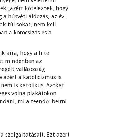
yek „azért kötelezőek, hogy
 a húsvéti áldozás, az évi
ak túl sokat, nem kell
an a komcsizás és a
nk arra, hogy a hite
yet mindenben az
megélt vallásosság
azért a katolicizmus is
 nem is katolikus. Azokat
leges volna plakátokon
ndani, mi a teendő: beírni
 szolgáltatásait. Ezt azért