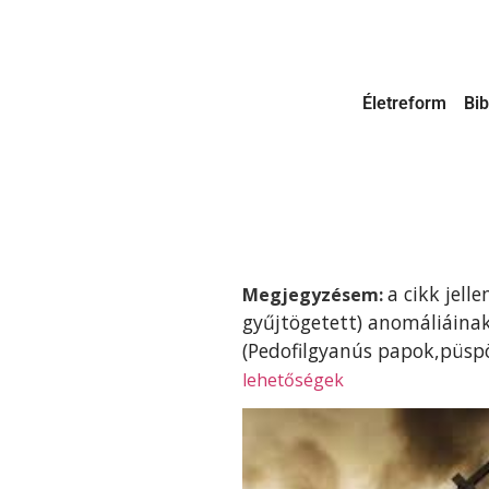
Életreform
Bib
a cikk jell
Megjegyzésem:
gyűjtögetett) anomáliáinak
(Pedofilgyanús papok,püspö
lehetőségek