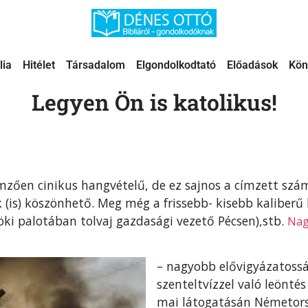
lia
Hitélet
Társadalom
Elgondolkodtató
Előadások
Kön
Legyen Ön is katolikus!
emzően cinikus hangvételű, de ez sajnos a címzett szá
 (is) köszönhető. Meg még a frissebb- kisebb kaliber
ki palotában tolvaj gazdasági vezető Pécsen),stb.
Nag
– nagyobb elővigyázatosság
szenteltvízzel való leönt
mai látogatásán Németors