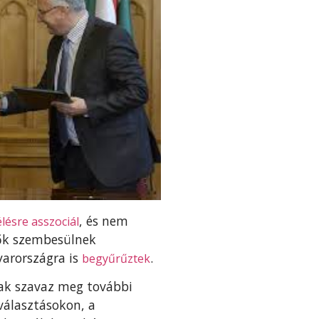
, és nem
lésre asszociál
lők szembesülnek
yarországra is
.
begyűrűztek
tnak szavaz meg további
választásokon, a