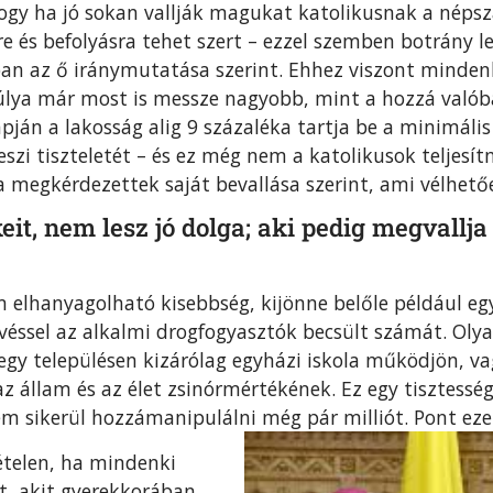
hogy ha jó sokan vallják magukat katolikusnak a népsz
 és befolyásra tehet szert – ezzel szemben botrány l
ban az ő iránymutatása szerint. Ehhez viszont minde
 súlya már most is messze nagyobb, mint a hozzá való
pján a lakosság alig 9 százaléka tartja be a minimáli
eszi tiszteletét – és ez még nem a katolikusok teljes
a megkérdezettek saját bevallása szerint, ami vélhetően
eit, nem lesz jó dolga; aki pedig megvallja
 elhanyagolható kisebbség, kijönne belőle például egy 
kevéssel az alkalmi drogfogyasztók becsült számát. O
gy településen kizárólag egyházi iskola működjön, va
az állam és az élet zsinórmértékének. Ez egy tisztess
em sikerül hozzámanipulálni még pár milliót. Pont ez
ételen, ha mindenki
t, akit gyerekkorában