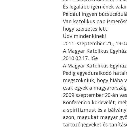
És legalább ígérnének vala
Például ingyen búcsúcédulá
Van katolikus pap ismerősö
hogy szerzetes lett.
Üdv mindenkinek!
2011. szeptember 21., 19:
A Magyar Katolikus Egyház
2010.02.17. IGe
A Magyar Katolikus Egyház
Pedig egyeduralkodó hatalmi
megszokniuk, hogy hiába va
csak egyek a magyarország
2009 szeptember 20-án vas
Konferencia körlevelét, me
a spiritizmust és a bálvá
azon, magukat magyar gyök
tartozó jegyeket és tanítás