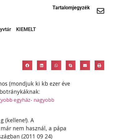
Tartalomjegyzék
yvtár
KIEMELT
mos (mondjuk ki kb ezer éve
ű botránykáknak:
yobb egyház- nagyobb
 (kellene!). A
és már nem használ, a pápa
zágban (2011 09 24)