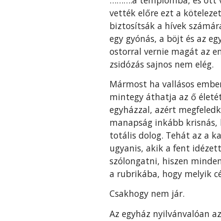
vették előre ezt a köteleze
biztosítsák a hívek számá
egy gyónás, a böjt és az e
ostorral vernie magát az 
zsidózás sajnos nem elég.
Mármost ha vallásos emberre
mintegy áthatja az ő életé
egyházzal, azért megfeledke
manapság inkább krisnás, h
totális dolog. Tehát az a k
ugyanis, akik a fent idézet
szólongatni, hiszen minden
a rubrikába, hogy melyik 
Csakhogy nem jár.
Az egyház nyilvánvalóan az