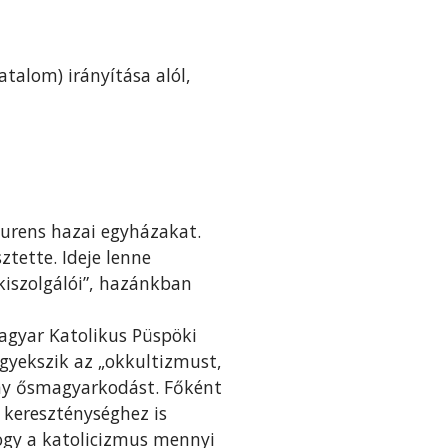
talom) irányítása alól,
urens hazai egyházakat.
ztette. Ideje lenne
kiszolgálói”, hazánkban
gyar Katolikus Püspöki
igyekszik az „okkultizmust,
ány ősmagyarkodást. Főként
 kereszténységhez is
hogy a katolicizmus mennyi