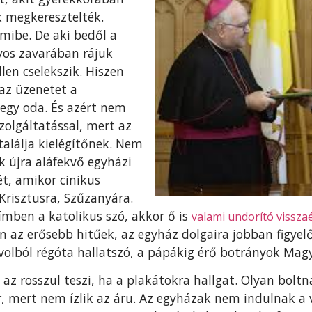
k megkeresztelték.
mibe. De aki bedől a
yos zavarában rájuk
llen cselekszik. Hiszen
az üzenetet a
gy oda. És azért nem
zolgáltatással, mert az
alálja kielégítőnek. Nem
 újra aláfekvő egyházi
ét, amikor cinikus
Krisztusra, Szűzanyára.
ímben a katolikus szó, akkor ő is
valami undorító visszaé
n az erősebb hitűek, az egyház dolgaira jobban figye
olból régóta hallatszó, a pápákig érő botrányok Mag
 az rosszul teszi, ha a plakátokra hallgat. Olyan bol
 mert nem ízlik az áru. Az egyházak nem indulnak a 