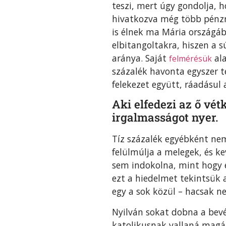
teszi, mert úgy gondolja, 
hivatkozva még több pénzre
is élnek ma Mária országá
elbitangoltakra, hiszen a
aránya. Saját
ala
felmérésük
százalék havonta egyszer t
felekezet együtt, ráadásul 
Aki elfedezi az ő vétk
irgalmasságot nyer.
Tíz százalék egyébként nem
felülmúlja a melegek, és 
sem indokolna, mint hogy e
ezt a hiedelmet tekintsük 
egy a sok közül – hacsak n
Nyilván sokat dobna a bev
katolikusnak vallaná magá