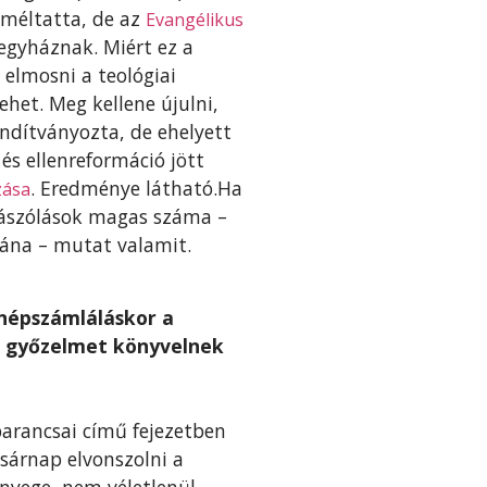
méltatta, de az
Evangélikus
 egyháznak. Miért ez a
 elmosni a teológiai
het. Meg kellene újulni,
indítványozta, de ehelyett
 és ellenreformáció jött
. Eredménye látható.Ha
zása
ászólások magas száma –
tána – mutat valamit.
 népszámláláskor a
ra győzelmet könyvelnek
arancsai című fejezetben
asárnap elvonszolni a
ényege, nem véletlenül