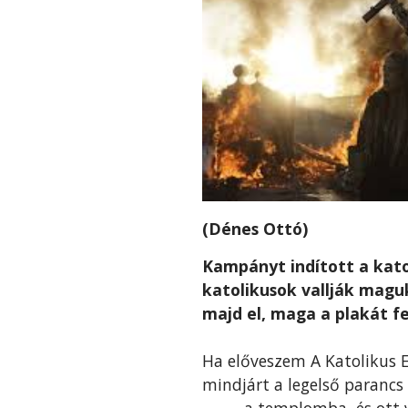
(Dénes Ottó)
Kampányt indított a kato
katolikusok vallják magu
majd el, maga a plakát fe
Ha előveszem A Katolikus 
mindjárt a legelső parancs
……….a templomba, és ott vé