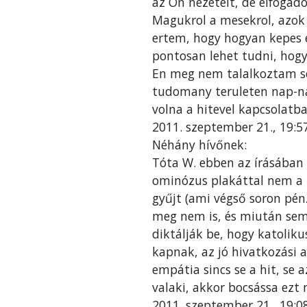
az Ön nézeteit, de elfogad
Magukrol a mesekrol, azok
ertem, hogy hogyan kepes 
pontosan lehet tudni, hogy
En meg nem talalkoztam sen
tudomany teruleten nap-na
volna a hitevel kapcsolatba
2011. szeptember 21., 19:
Néhány hívőnek:
Tóta W. ebben az írásában
ominózus plakáttal nem a h
gyűjt (ami végső soron pénz
meg nem is, és miután sem
diktálják be, hogy katolik
kapnak, az jó hivatkozási a
empátia sincs se a hit, se 
valaki, akkor bocsássa ezt 
2011. szeptember 21., 19: