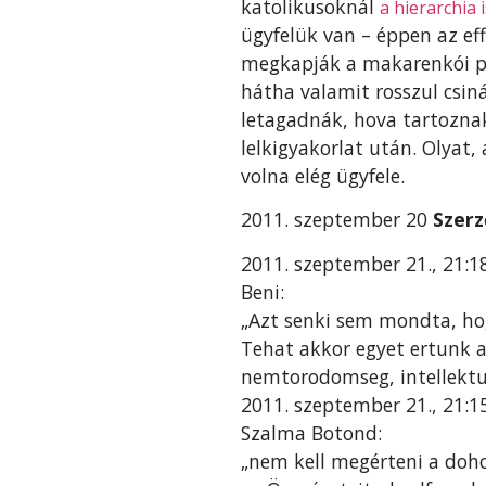
katolikusoknál
a hierarchia 
ügyfelük van – éppen az ef
megkapják a makarenkói po
hátha valamit rosszul csin
letagadnák, hova tartozna
lelkigyakorlat után. Olyat
volna elég ügyfele.
2011. szeptember 20
Szerz
2011. szeptember 21., 21:
Beni:
„Azt senki sem mondta, ho
Tehat akkor egyet ertunk a
nemtorodomseg, intellektua
2011. szeptember 21., 21:
Szalma Botond:
„nem kell megérteni a doh