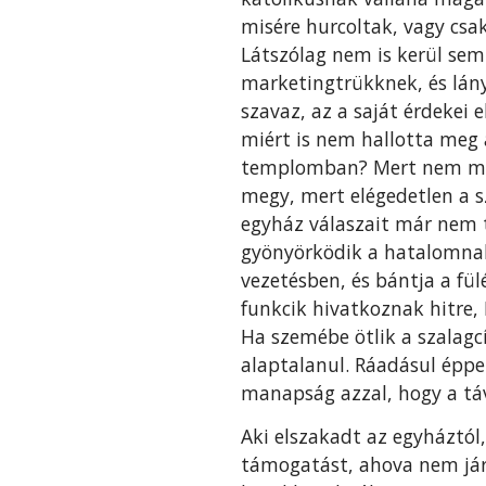
misére hurcoltak, vagy csa
Látszólag nem is kerül sem
marketingtrükknek, és lán
szavaz, az a saját érdekei e
miért is nem hallotta meg 
templomban? Mert nem me
megy, mert elégedetlen a s
egyház válaszait már nem t
gyönyörködik a hatalomnak
vezetésben, és bántja a fül
funkcik hivatkoznak hitre, 
Ha szemébe ötlik a szalagc
alaptalanul. Ráadásul éppe
manapság azzal, hogy a táv
Aki elszakadt az egyháztól,
támogatást, ahova nem jár,