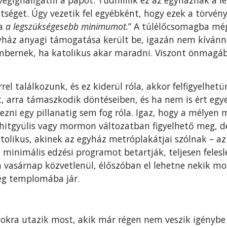
ttséget. Úgy vezetik fel egyébként, hogy ezek a törvén
ra
a legszükségesebb minimumot.
” A túlélőcsomagba még
gyház anyagi támogatása került be, igazán nem kívánn
embernek, ha katolikus akar maradni. Viszont önmagáb
l találkozunk, és ez kiderül róla, akkor felfigyelhetü
t, arra támaszkodik döntéseiben, és ha nem is ért eg
zni egy pillanatig sem fog róla. Igaz, hogy a mélyen 
itgyülis vagy mormon változatban figyelhető meg, de 
atolikus, akinek az egyház metróplakátjai szólnak – az
t minimális edzési programot betartják, teljesen feles
 vasárnap közvetlenül, élőszóban el lehetne nekik mo
cég templomába jár.
okra utazik most, akik már régen nem veszik igénybe a