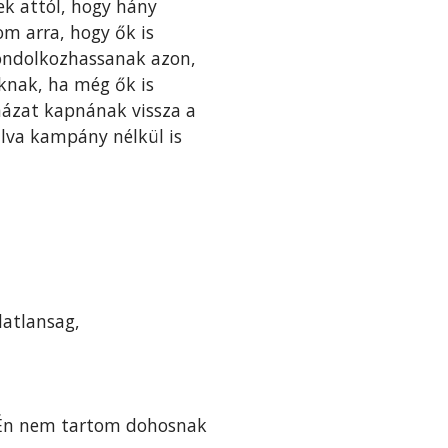
nek attól, hogy hány
om arra, hogy ők is
gondolkozhassanak azon,
oknak, ha még ők is
házat kapnának vissza a
úlva kampány nélkül is
datlansag,
. Én nem tartom dohosnak