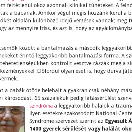
m feltétlenül okoz azonnali klinikai tüneteket. A feln
ztak a babának. Amikor végül mégis hozzánk kerül a b
indkét oldalán különböző idejű vérzések vannak; meg 
ogy az mennyire friss, és azt is, hogy az agyállomány
secsemők között a bántalmazás a második leggyakoribb
rmekeket érintő leggyakoribb bántalmazási forma. A s
tehetetlenségükben kontrollt vesztve rázzák meg a sír
kezményekkel. Előfordul olyan eset is, hogy durva játé
yermek.
nt a babák ötöde belehalt a gyakran csak néhány máso
ri károsodást, 65 százalékuk pedig látássérülést szen
a leggyakoribb halálok a t
raumá
szindróma
ilyen esetekre szakosodott National Cent
Syndrome szervezet szerint az
Egyesült 
1400 gyerek sérülését vagy halálát ok