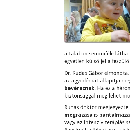
általában semmiféle láthat
egyetlen külső jel a feszül
Dr. Rudas Gábor elmondta,
az agyödémát állapítja me
bevéreznek
. Ha ez a háro
biztonsággal meg lehet mo
Rudas doktor megjegyezte: 
megrázása is bántalmazá
vagy az intenzív terápiás 
figyelmét felhívni erre a jel