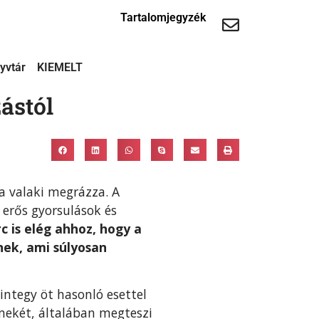
Tartalomjegyzék
yvtár
KIEMELT
ástól
a valaki megrázza. A
 erős gyorsulások és
is elég ahhoz, hogy a
ek, ami súlyosan
ntegy öt hasonló esettel
rmekét, általában megteszi