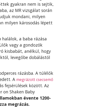
őttek gyakran nem is sejtik,
aba, az MR vizsgálat során
tudjuk mondani, milyen
ban milyen károsodás lépett
 halálok, a baba rázása
zülők vagy a gondozók
ó kisbabát, anélkül, hogy
któl, levegőbe dobálástól
dperces rázásba. A túlélők
vedett. A
megrázott csecsemő
s fejsérülések között. Az
er on Shaken Baby
Államokban évente 1200-
ozza megrázás.