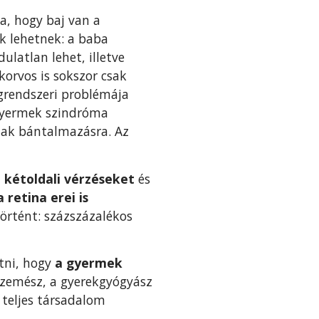
a, hogy baj van a
ék lehetnek: a baba
latlan lehet, illetve
orvos is sokszor csak
egrendszeri problémája
 gyermek szindróma
anak bántalmazásra. Az
 kétoldali vérzéseket
és
a retina erei is
örtént: százszázalékos
tni, hogy
a gyermek
 szemész, a gyerekgyógyász
 teljes társadalom