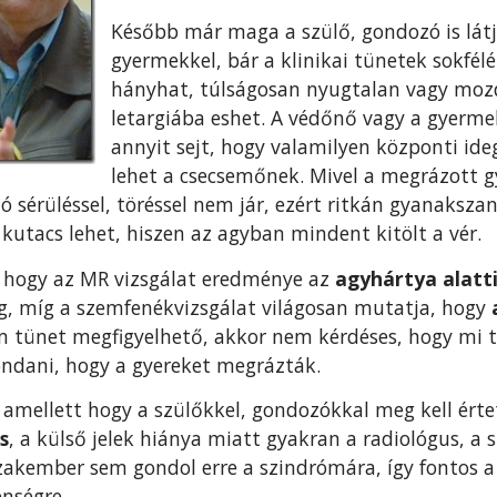
Később már maga a szülő, gondozó is látj
gyermekkel, bár a klinikai tünetek sokfél
hányhat, túlságosan nyugtalan vagy mozdu
letargiába eshet. A védőnő vagy a gyermek
annyit sejt, hogy valamilyen központi id
lehet a csecsemőnek. Mivel a megrázott
ó sérüléssel, töréssel nem jár, ezért ritkán gyanaksz
ő kutacs lehet, hiszen az agyban mindent kitölt a vér.
 hogy az MR vizsgálat eredménye az
agyhártya alatti
g, míg a szemfenékvizsgálat világosan mutatja, hogy
m tünet megfigyelhető, akkor nem kérdéses, hogy mi t
ndani, hogy a gyereket megrázták.
amellett hogy a szülőkkel, gondozókkal meg kell érte
s
, a külső jelek hiánya miatt gyakran a radiológus, a
szakember sem gondol erre a szindrómára, így fontos a
enségre.