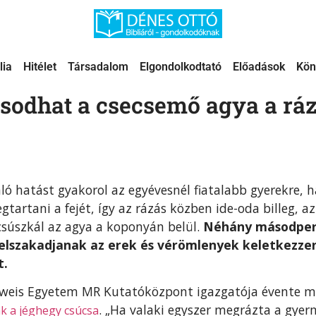
lia
Hitélet
Társadalom
Elgondolkodtató
Előadások
Kön
sodhat a csecsemő agya a ráz
ló hatást gyakorol az egyévesnél fiatalabb gyerekre, h
artani a fejét, így az rázás közben ide-oda billeg, az
csúszkál az agya a koponyán belül.
Néhány másodperc 
elszakadjanak az erek és vérömlenyek keletkezzen
t.
weis Egyetem MR Kutatóközpont igazgatója évente mi
. „Ha valaki egyszer megrázta a gye
ak a jéghegy csúcsa