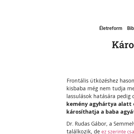
Életreform
Bib
Káro
Frontális ütközéshez hason
kisbaba még nem tudja megt
lassulások hatására pedig 
kemény agyhártya alatt 
károsíthatja a baba agyá
Dr. Rudas Gábor, a Semmel
találkozik, de
ez szerinte cs