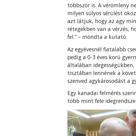
többször is. A vérömleny ne
milyen súlyos sérülést oko
azt látjuk, hogy az agy m
rétegekben van a vérzés, h
fel.” – mondta a kutató.
Az egyévesnél fiatalabb c
pedig a 0-3 éves korú gye
általában idegességükben, 
tisztában lennének a követ
szenved agykárosodást a g
Egy kanadai felmérés szeri
több mint fele idegrendsze