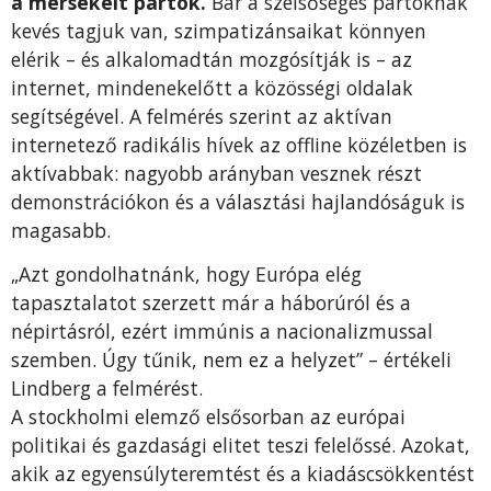
a mérsékelt pártok.
Bár a szélsőséges pártoknak
kevés tagjuk van, szimpatizánsaikat könnyen
elérik – és alkalomadtán mozgósítják is – az
internet, mindenekelőtt a közösségi oldalak
segítségével. A felmérés szerint az aktívan
internetező radikális hívek az offline közéletben is
aktívabbak: nagyobb arányban vesznek részt
demonstrációkon és a választási hajlandóságuk is
magasabb.
„Azt gondolhatnánk, hogy Európa elég
tapasztalatot szerzett már a háborúról és a
népirtásról, ezért immúnis a nacionalizmussal
szemben. Úgy tűnik, nem ez a helyzet” – értékeli
Lindberg a felmérést.
A stockholmi elemző elsősorban az európai
politikai és gazdasági elitet teszi felelőssé. Azokat,
akik az egyensúlyteremtést és a kiadáscsökkentést