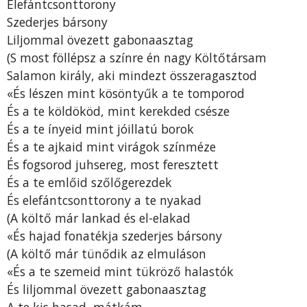
Elefántcsonttorony
Szederjes bársony
Liljommal övezett gabonaasztag
(S most föllépsz a színre én nagy Költőtársam
Salamon király, aki mindezt összeragasztod
«És lészen mint kösöntyűk a te tomporod
És a te köldököd, mint kerekded csésze
És a te ínyeid mint jóillatú borok
És a te ajkaid mint virágok színméze
És fogsorod juhsereg, most feresztett
És a te emlőid szőlőgerezdek
És elefántcsonttorony a te nyakad
(A költő már lankad és el-elakad
«És hajad fonatékja szederjes bársony
(A költő már tünődik az elmuláson
«És a te szemeid mint tükröző halastók
És liljommal övezett gabonaasztag