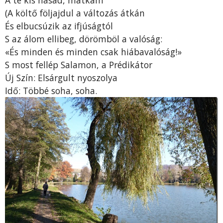
A te kis hasad, mátkám
(A költő följajdul a változás átkán
És elbucsúzik az ifjúságtól
S az álom ellibeg, dörömböl a valóság:
«És minden és minden csak hiábavalóság!»
S most fellép Salamon, a Prédikátor
Új Szín: Elsárgult nyoszolya
Idő: Többé soha, soha.