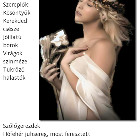
Szereplők:
Kösöntyűk
Kerekded
csésze
Jóillatú
borok
Virágok
szinméze
Tükröző
halastók
Szőlőgerezdek
Hófehér juhsereg, most feresztett