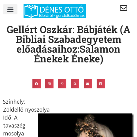
Gellért Oszkár: Bábjáték (A
Bibliai Szabadegyetem
előadásaihoz:Salamon
Énekek Éneke)
Színhely:
Zöldellő nyoszolya
Idő: A
tavaszég
mosolya