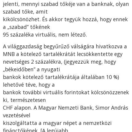
jelenti, mennyi szabad tőkéje van a banknak, olyan
szabad tőke, amit
kikölcsönözhet. És akkor tegyük hozzá, hogy ennek
a „szabad” tőkének
95 százaléka virtuális, nem létező.
A világgazdaság begyűrűző válságára hivatkozva a
MNB a kötelező tartalékrátát lecsökkentette egy
nevetséges 2 százalékra, (jegyezzük meg, hogy
„békeidőben” a nyugati
bankok kötelező tartalékrátája általában 10 %)
lehetővé téve, hogy a
bankok további virtuális forintokat kölcsönözzenek
ki, természetesen
CHF alapon. A Magyar Nemzeti Bank, Simor András
vezetésével
kiszolgáltatta a magyar népet a nemzetközi
finánctőkének. [A legújabb