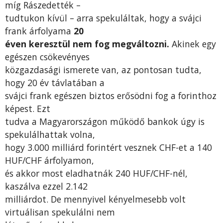
míg Rászedették –
tudtukon kívül – arra spekuláltak, hogy a svájci
frank árfolyama
20
éven keresztül nem fog megváltozni.
Akinek egy
egészen csökevényes
közgazdasági ismerete van, az pontosan tudta,
hogy 20 év távlatában a
svájci frank egészen biztos erősödni fog a forinthoz
képest. Ezt
tudva a Magyarországon működő bankok úgy is
spekulálhattak volna,
hogy 3.000 milliárd forintért vesznek CHF-et a 140
HUF/CHF árfolyamon,
és akkor most eladhatnák 240 HUF/CHF-nél,
kaszálva ezzel 2.142
milliárdot. De mennyivel kényelmesebb volt
virtuálisan spekulálni nem