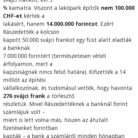
% kamatra. Viszont a lakópark építők
nem 100.000
CHF-et
kértek a
lakásért, hanem
14.000.000 forintot
. Ezért
Rászedették a kölcsön
kapott 50.000 svájci frankot egy füst alatt eladták
a banknak
7.000.000 forintért (természetesen vételi
árfolyamon, mert a
kapzsiságnak nincs felső határa). Kifizették a 14
milliót az építési
vállalkozónak, és tudomásul vették, hogy havonta
276 svájci frank
a törlesztő
részletük. Mivel Rászedettéknek a banknál forint
számlájuk volt –
miért is lett volna más, hiszen az átutalt
fizetéseiket forintban
kapták – a bank a számláról minden hónapban