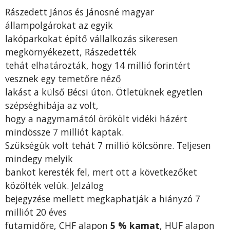
Rászedett János és Jánosné magyar
állampolgárokat az egyik
lakóparkokat építő vállalkozás sikeresen
megkörnyékezett, Rászedették
tehát elhatározták, hogy 14 millió forintért
vesznek egy temetőre néző
lakást a külső Bécsi úton. Ötletüknek egyetlen
szépséghibája az volt,
hogy a nagymamától örökölt vidéki házért
mindössze 7 milliót kaptak.
Szükségük volt tehát 7 millió kölcsönre. Teljesen
mindegy melyik
bankot keresték fel, mert ott a következőket
közölték velük. Jelzálog
bejegyzése mellett megkaphatják a hiányzó 7
milliót 20 éves
futamidőre, CHF alapon
5 % kamat
, HUF alapon