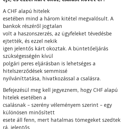
A CHF alapú hitelek
esetében mind a három kitétel megvalósult. A
bankok részéről jogtalan
volt a haszonszerzés, az ügyfeleket tévedésbe
ejtették, és ezzel nekik
igen jelentős kárt okoztak. A büntetőeljárás
szükségességén kívül
polgári peres eljárásban is lehetséges a
hitelszerződések semmissé
nyilváníttatása, hivatkozással a csalásra.
Befejezésül meg kell jegyeznem, hogy CHF alapú
hitelek esetében a
csalásnak – szerény véleményem szerint – egy
különösen minősített
esete áll fenn, mert hatalmas tömegeket szedtek
rá, jelentős