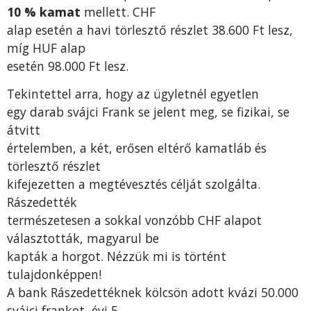
10 % kamat
mellett. CHF
alap esetén a havi törlesztő részlet 38.600 Ft lesz,
míg HUF alap
esetén 98.000 Ft lesz.
Tekintettel arra, hogy az ügyletnél egyetlen
egy darab svájci Frank se jelent meg, se fizikai, se
átvitt
értelemben, a két, erősen eltérő kamatláb és
törlesztő részlet
kifejezetten a megtévesztés célját szolgálta.
Rászedették
természetesen a sokkal vonzóbb CHF alapot
választották, magyarul be
kapták a horgot. Nézzük mi is történt
tulajdonképpen!
A bank Rászedettéknek kölcsön adott kvázi 50.000
svájci frankot, évi 5