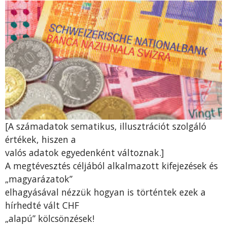
[A számadatok sematikus, illusztrációt szolgáló
értékek, hiszen a
valós adatok egyedenként változnak.]
A megtévesztés céljából alkalmazott kifejezések és
„magyarázatok”
elhagyásával nézzük hogyan is történtek ezek a
hírhedté vált CHF
„alapú” kölcsönzések!