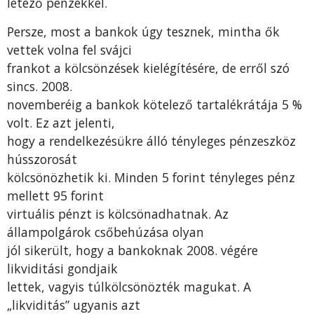
létező pénzekkel.
Persze, most a bankok úgy tesznek, mintha ők
vettek volna fel svájci
frankot a kölcsönzések kielégítésére, de erről szó
sincs. 2008.
novemberéig a bankok kötelező tartalékrátája 5 %
volt. Ez azt jelenti,
hogy a rendelkezésükre álló tényleges pénzeszköz
hússzorosát
kölcsönözhetik ki. Minden 5 forint tényleges pénz
mellett 95 forint
virtuális pénzt is kölcsönadhatnak. Az
állampolgárok csőbehúzása olyan
jól sikerült, hogy a bankoknak 2008. végére
likviditási gondjaik
lettek, vagyis túlkölcsönözték magukat. A
„likviditás” ugyanis azt