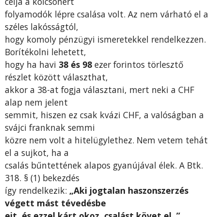
célja a kölcsönért
folyamodók lépre csalása volt. Az nem várható el a
széles lakósságtól,
hogy komoly pénzügyi ismeretekkel rendelkezzen.
Borítékolni lehetett,
hogy ha havi
38 és 98
ezer forintos törlesztő
részlet között választhat,
akkor a 38-at fogja választani, mert neki a CHF
alap nem jelent
semmit, hiszen ez csak kvázi CHF, a valóságban a
svájci franknak semmi
közre nem volt a hitelügylethez. Nem vetem tehát
el a sujkot, ha a
csalás bűntettének alapos gyanújával élek. A Btk.
318. § (1) bekezdés
így rendelkezik:
„Aki jogtalan haszonszerzés
végett mást tévedésbe
ejt, és ezzel kárt okoz, csalást követ el .”