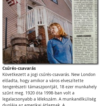
Csűrés-csavarás
Következett a jogi csűrés-csavarás. New London
előadta, hogy amikor a város elveszítette
tengerészeti támaszpontját, 18 ezer munkahely
szűnt meg. 1920 óta 1998-ban volt a
legalacsonyabb a lélekszám. A munkanélküliség
duplája az amerikai átlagnak. A