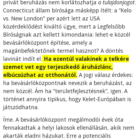
privát beruházás nem korlátozhatja
a tulajdonjogot
.
Connecticut állam bírósága másképp ítélt: a “Kelo
vs. New London” per azért lett az USA
közérdeklődést kiváltó ügye, mert a Legfelsőbb
Bíróságnak azt kellett kimondania: lehet-e közcél
bevásárlóközpont építése, amely a
magánbefektetőnek termel hasznot? A döntés
lavinát indít el.
Ha ezentúl valakinek a telkére
szemet vet egy terjeszkedő áruházlánc,
elbúcsúzhat az otthonától.
A jogi válasz érdekes:
ha bevásárlóközpontnak nevezik a beruházást, az
nem közcél. Ám ha “területfejlesztésnek”, igen. A
történet annyira tipikus, hogy Kelet-Európában is
játszódhatna.
Íme. A bevásárlóközpont megálmodói évek óta
fennakadtak a helyi lakosok ellenállásán, akik nem
akarták eladni házukat. Erre a potenciális