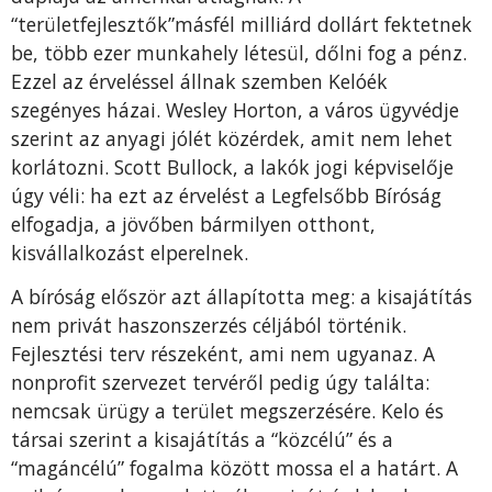
“területfejlesztők”másfél milliárd dollárt fektetnek
be, több ezer munkahely létesül, dőlni fog a pénz.
Ezzel az érveléssel állnak szemben Kelóék
szegényes házai. Wesley Horton, a város ügyvédje
szerint az anyagi jólét közérdek, amit nem lehet
korlátozni. Scott Bullock, a lakók jogi képviselője
úgy véli: ha ezt az érvelést a Legfelsőbb Bíróság
elfogadja, a jövőben bármilyen otthont,
kisvállalkozást elperelnek.
A bíróság először azt állapította meg: a kisajátítás
nem privát haszonszerzés céljából történik.
Fejlesztési terv részeként, ami nem ugyanaz. A
nonprofit szervezet tervéről pedig úgy találta:
nemcsak ürügy a terület megszerzésére. Kelo és
társai szerint a kisajátítás a “közcélú” és a
“magáncélú” fogalma között mossa el a határt. A