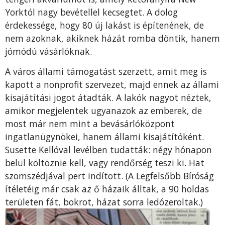
Yorktól nagy bevétellel kecsegtet. A dolog
érdekessége, hogy 80 új lakást is építenének, de
nem azoknak, akiknek házát romba döntik, hanem
jómódú vásárlóknak.
A város állami támogatást szerzett, amit meg is
kapott a nonprofit szervezet, majd ennek az állami
kisajátítási jogot átadták. A lakók nagyot néztek,
amikor megjelentek ugyanazok az emberek, de
most már nem mint a bevásárlóközpont
ingatlanügynökei, hanem állami kisajátítóként.
Susette Kellóval levélben tudatták: négy hónapon
belül költöznie kell, vagy rendőrség teszi ki. Hat
szomszédjával pert indított. (A Legfelsőbb Bíróság
ítéletéig már csak az ő házaik álltak, a 90 holdas
területen fát, bokrot, házat sorra ledózeroltak.)