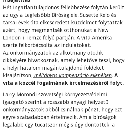
Hét ingatlantulajdonos fellebbezése folytán került
az ügy a Legfelsőbb Bíróság elé. Susette Kelo és
társai évek óta elkeseredett küzdelmet folytattak
azért, hogy megmentsék otthonukat a New
London-i Temze folyó partján. A vita Amerika-
szerte felkorbácsolta az indulatokat.
Az önkormányzatok az alkotmány ötödik
cikkelyére hivatkoznak, amely lehetővé teszi, hogy
a helyi hatalom magántulajdonú földeket
kisajátítson,
méltányos kompenzáció ellenében
.
A
vita a közcél fogalmának értelmezéséről folyt.
Larry Morondi szövetségi környezetvédelmi
igazgató szerint a rosszabb anyagi helyzetű
önkormányzatok abból csinálnak pénzt, hogy ezt
egyre szabadabban értelmezik. Ám a bíróságok
legalább egy tucatszor mégis úgy döntöttek: a