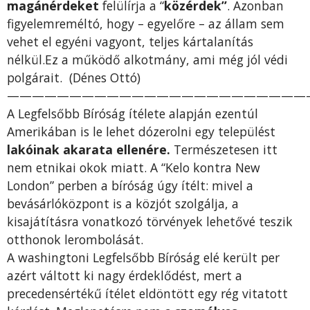
magánérdeket
felülírja a “
közérdek”
. Azonban
figyelemreméltó, hogy – egyelőre – az állam sem
vehet el egyéni vagyont, teljes kártalanítás
nélkül.Ez a működő alkotmány, ami még jól védi
polgárait. (Dénes Ottó)
————————————————————————
A Legfelsőbb Bíróság ítélete alapján ezentúl
Amerikában is le lehet dózerolni egy települést
lakóinak akarata ellenére.
Természetesen itt
nem etnikai okok miatt. A “Kelo kontra New
London” perben a bíróság úgy ítélt: mivel a
bevásárlóközpont is a közjót szolgálja, a
kisajátításra vonatkozó törvények lehetővé teszik
otthonok lerombolását.
A washingtoni Legfelsőbb Bíróság elé került per
azért váltott ki nagy érdeklődést, mert a
precedensértékű ítélet eldöntött egy rég vitatott