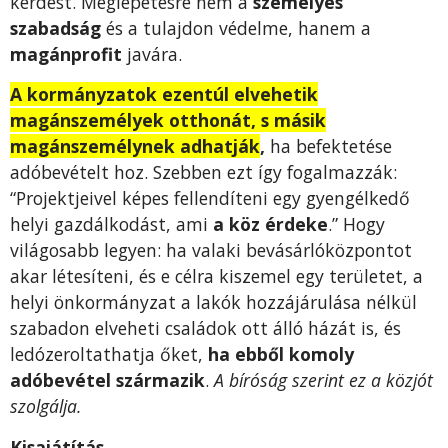
kérdést. Meglepetésre nem a
személyes
szabadság
és a tulajdon védelme, hanem a
magánprofit
javára.
A kormányzatok ezentúl elvehetik
magánszemélyek otthonát, s másik
magánszemélynek adhatják
,
ha befektetése
adóbevételt hoz. Szebben ezt így fogalmazzák:
“Projektjeivel képes fellendíteni egy gyengélkedő
helyi gazdálkodást, ami
a köz érdeke
.” Hogy
világosabb legyen: ha valaki bevásárlóközpontot
akar létesíteni, és e célra kiszemel egy területet, a
helyi önkormányzat a lakók hozzájárulása nélkül
szabadon elveheti családok ott álló házát is, és
ledózeroltathatja őket,
ha ebből komoly
adóbevétel származik
.
A bíróság szerint ez a közjót
szolgálja.
Kisajátítás