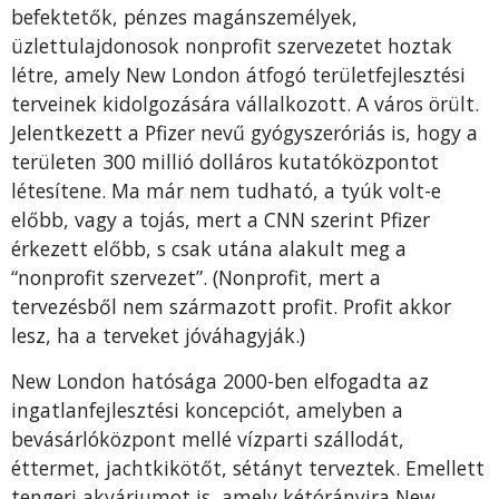
befektetők, pénzes magánszemélyek,
üzlettulajdonosok nonprofit szervezetet hoztak
létre, amely New London átfogó területfejlesztési
terveinek kidolgozására vállalkozott. A város örült.
Jelentkezett a Pfizer nevű gyógyszeróriás is, hogy a
területen 300 millió dolláros kutatóközpontot
létesítene. Ma már nem tudható, a tyúk volt-e
előbb, vagy a tojás, mert a CNN szerint Pfizer
érkezett előbb, s csak utána alakult meg a
“nonprofit szervezet”. (Nonprofit, mert a
tervezésből nem származott profit. Profit akkor
lesz, ha a terveket jóváhagyják.)
New London hatósága 2000-ben elfogadta az
ingatlanfejlesztési koncepciót, amelyben a
bevásárlóközpont mellé vízparti szállodát,
éttermet, jachtkikötőt, sétányt terveztek. Emellett
tengeri akváriumot is, amely kétórányira New