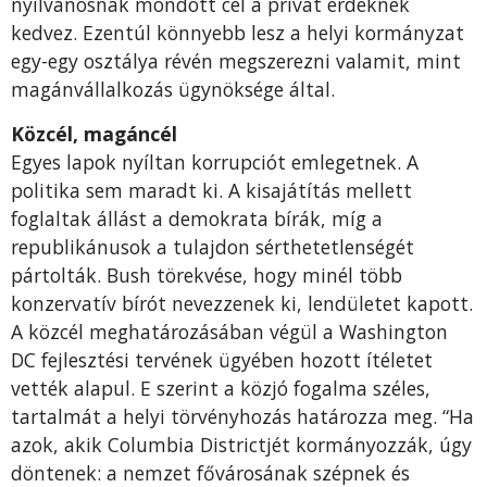
nyilvánosnak mondott cél a privát érdeknek
kedvez. Ezentúl könnyebb lesz a helyi kormányzat
egy-egy osztálya révén megszerezni valamit, mint
magánvállalkozás ügynöksége által.
Közcél, magáncél
Egyes lapok nyíltan korrupciót emlegetnek. A
politika sem maradt ki. A kisajátítás mellett
foglaltak állást a demokrata bírák, míg a
republikánusok a tulajdon sérthetetlenségét
pártolták. Bush törekvése, hogy minél több
konzervatív bírót nevezzenek ki, lendületet kapott.
A közcél meghatározásában végül a Washington
DC fejlesztési tervének ügyében hozott ítéletet
vették alapul. E szerint a közjó fogalma széles,
tartalmát a helyi törvényhozás határozza meg. “Ha
azok, akik Columbia Districtjét kormányozzák, úgy
döntenek: a nemzet fővárosának szépnek és