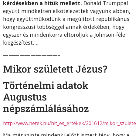
kérdésekben a hitük mellett.
Donald Trumppal
együtt mindketten elkötelezettek vagyunk abban,
hogy együttműködünk a megújított republikánus
kongresszusi többséggel annak érdekében, hogy
egyszer és mindenkorra eltöröljük a Johnson-féle
kiegészítést….
——————————–
Mikor született Jézus?
Történelmi adatok
Augustus
népszámlálásához
http://www.hetek.hu/hit_es_ertekek/201612/mikor_szulete
Ma már szinte mindenki előtt ismert tény, hogy a