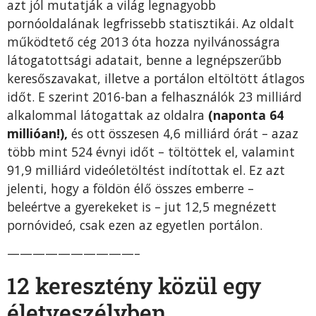
azt jól mutatják a világ legnagyobb
pornóoldalának legfrissebb statisztikái. Az oldalt
működtető cég 2013 óta hozza nyilvánosságra
látogatottsági adatait, benne a legnépszerűbb
keresőszavakat, illetve a portálon eltöltött átlagos
időt. E szerint 2016-ban a felhasználók 23 milliárd
alkalommal látogattak az oldalra
(naponta 64
millióan!),
és ott összesen 4,6 milliárd órát – azaz
több mint 524 évnyi időt – töltöttek el, valamint
91,9 milliárd videóletöltést indítottak el. Ez azt
jelenti, hogy a földön élő összes emberre –
beleértve a gyerekeket is – jut 12,5 megnézett
pornóvideó, csak ezen az egyetlen portálon.
——————————–
12 keresztény közül egy
életveszélyben