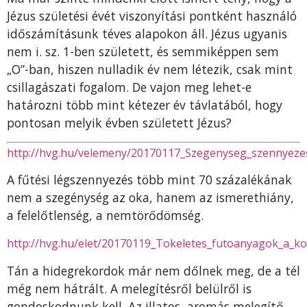
Jézus születési évét viszonyítási pontként használó
időszámításunk téves alapokon áll. Jézus ugyanis
nem i. sz. 1-ben született, és semmiképpen sem
„O”-ban, hiszen nulladik év nem létezik, csak mint
csillagászati fogalom. De vajon meg lehet-e
határozni több mint kétezer év távlatából, hogy
pontosan melyik évben született Jézus?
http://hvg.hu/velemeny/20170117_Szegenyseg_szennyez
A fűtési légszennyezés több mint 70 százalékának
nem a szegénység az oka, hanem az ismerethiány,
a felelőtlenség, a nemtörődömség.
http://hvg.hu/elet/20170119_Tokeletes_futoanyagok_a_k
Tán a hidegrekordok már nem dőlnek meg, de a tél
még nem hátrált. A melegítésről belülről is
gondoskodnunk kell. Az illatos, aromás melegítő