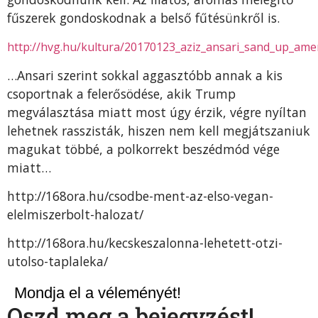
fűszerek gondoskodnak a belső fűtésünkről is.
http://hvg.hu/kultura/20170123_aziz_ansari_sand_up_ame
…Ansari szerint sokkal aggasztóbb annak a kis
csoportnak a felerősödése, akik Trump
megválasztása miatt most úgy érzik, végre nyíltan
lehetnek rasszisták, hiszen nem kell megjátszaniuk
magukat többé, a polkorrekt beszédmód vége
miatt…
http://168ora.hu/csodbe-ment-az-elso-vegan-
elelmiszerbolt-halozat/
http://168ora.hu/kecskeszalonna-lehetett-otzi-
utolso-taplaleka/
Mondja el a véleményét!
Oszd meg a bejegyzést!