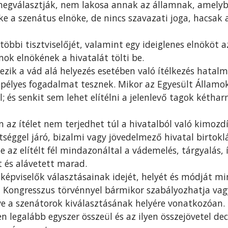
megválasztják, nem lakosa annak az államnak, amelyb
ke a szenátus elnöke, de nincs szavazati joga, hacsa
öbbi tisztviselőjét, valamint egy ideiglenes elnököt az
ok elnökének a hivatalát tölti be.
zik a vád alá helyezés esetében való ítélkezés hatalm
pélyes fogadalmat tesznek. Mikor az Egyesült Államok 
köl; és senkit sem lehet elítélni a jelenlevő tagok két
n az ítélet nem terjedhet túl a hivatalból való kimozd
éggel járó, bizalmi vagy jövedelmező hivatal birtoklá
 az elítélt fél mindazonáltal a vádemelés, tárgyalás, 
t és alávetett marad.
s képviselők választásainak idejét, helyét és módját 
 a Kongresszus törvénnyel bármikor szabályozhatja va
éve a szenátorok kiválasztásának helyére vonatkozóan.
 legalább egyszer összeül és az ilyen összejövetel de