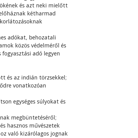
nökének és azt neki mielőtt
viselőháznak kétharmad
s korlátozásoknak
nes adókat, behozatali
llamok közös védelméről és
s fogyasztási adó legyen
t és az indián törzsekkel;
csődre vonatkozóan
tson egységes súlyokat és
ának megbüntetéséről;
 és hasznos művészetek
oz való kizárólagos jognak