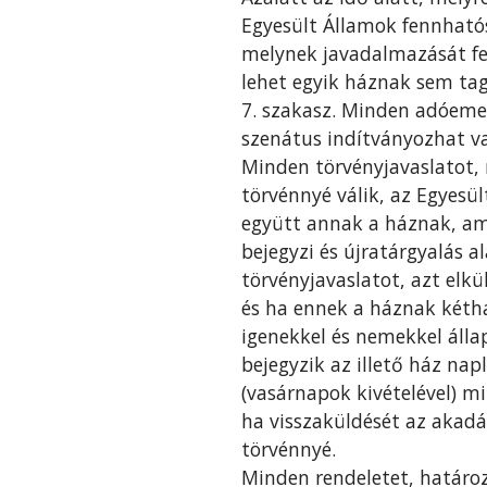
Egyesült Államok fennhatósá
melynek javadalmazását fel
lehet egyik háznak sem tag
7. szakasz. Minden adóemel
szenátus indítványozhat v
Minden törvényjavaslatot, 
törvénnyé válik, az Egyesül
együtt annak a háznak, am
bejegyzi és újratárgyalás 
törvényjavaslatot, azt elk
és ha ennek a háznak kétha
igenekkel és nemekkel álla
bejegyzik az illető ház nap
(vasárnapok kivételével) m
ha visszaküldését az akad
törvénnyé.
Minden rendeletet, határoz