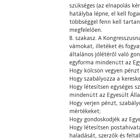
szükséges (az elnapolás kér
hatályba lépne, el kell fo
többséggel fenn kell tartan
megfelelően.
8. szakasz. A Kongresszusn
vámokat, illetéket és fogy
általános jólétéről való go
egyforma mindenütt az Eg
Hogy kölcsön vegyen pénzt 
Hogy szabályozza a kereske
Hogy létesítsen egységes s
mindenütt az Egyesült Ál
Hogy verjen pénzt, szabály
mértékeket;
Hogy gondoskodjék az Egye
Hogy létesítsen postahiva
haladását, szerzők és felt