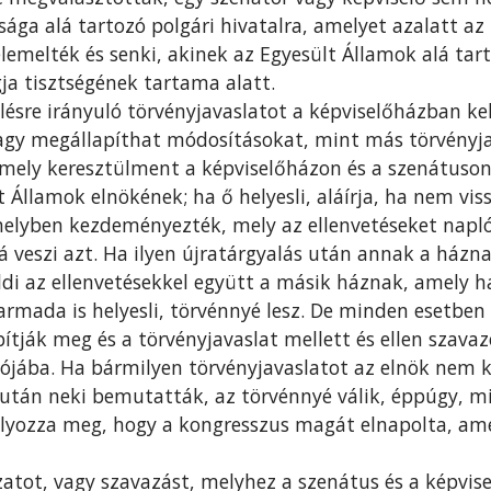
ga alá tartozó polgári hivatalra, amelyet azalatt az i
emelték és senki, akinek az Egyesült Államok alá tar
ja tisztségének tartama alatt.
ésre irányuló törvényjavaslatot a képviselőházban ke
agy megállapíthat módosításokat, mint más törvényja
mely keresztülment a képviselőházon és a szenátuson,
t Államok elnökének; ha ő helyesli, aláírja, ha nem viss
elyben kezdeményezték, mely az ellenvetéseket napló
alá veszi azt. Ha ilyen újratárgyalás után annak a ház
üldi az ellenvetésekkel együtt a másik háznak, amely 
rmada is helyesli, törvénnyé lesz. De minden esetben
pítják meg és a törvényjavaslat mellett és ellen szava
lójába. Ha bármilyen törvényjavaslatot az elnök nem k
iután neki bemutatták, az törvénnyé válik, éppúgy, mi
ályozza meg, hogy a kongresszus magát elnapolta, am
atot, vagy szavazást, melyhez a szenátus és a képvis