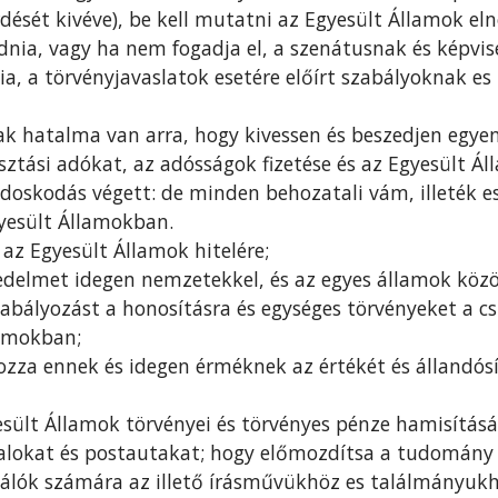
dését kivéve), be kell mutatni az Egyesült Államok el
gadnia, vagy ha nem fogadja el, a szenátusnak és kép
ia, a törvényjavaslatok esetére előírt szabályoknak e
ak hatalma van arra, hogy kivessen és beszedjen egye
asztási adókat, az adósságok fizetése és az Egyesült Á
ndoskodás végett: de minden behozatali vám, illeték e
yesült Államokban.
az Egyesült Államok hitelére;
delmet idegen nemzetekkel, és az egyes államok közöt
zabályozást a honosításra és egységes törvényeket a 
lamokban;
ozza ennek és idegen érméknek az értékét és állandósí
sült Államok törvényei és törvényes pénze hamisítás
talokat és postautakat; hogy előmozdítsa a tudomány
alálók számára az illető írásművükhöz es találmányukh