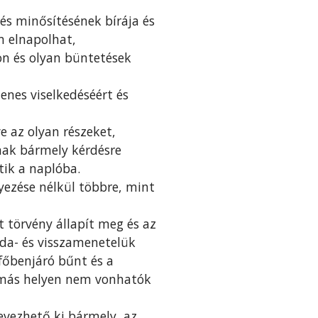
és minősítésének bírája és
m elnapolhat,
on és olyan büntetések
nes viselkedéséért és
e az olyan részeket,
nak bármely kérdésre
tik a naplóba.
yezése nélkül többre, mint
t törvény állapít meg és az
 oda- és visszamenetelük
főbenjáró bűnt és a
t más helyen nem vonhatók
evezhető ki bármely, az