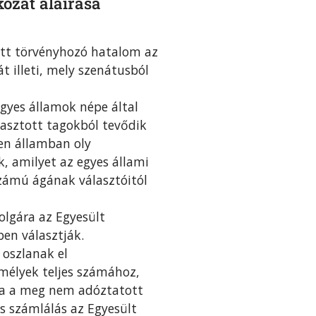
ozat aláírása
ott törvényhozó hatalom az
t illeti, mely szenátusból
egyes államok népe által
asztott tagokból tevődik
en államban oly
k, amilyet az egyes állami
zámú ágának választóitól
olgára az Egyesült
en választják.
 oszlanak el
mélyek teljes számához,
rva a meg nem adóztatott
s számlálás az Egyesült