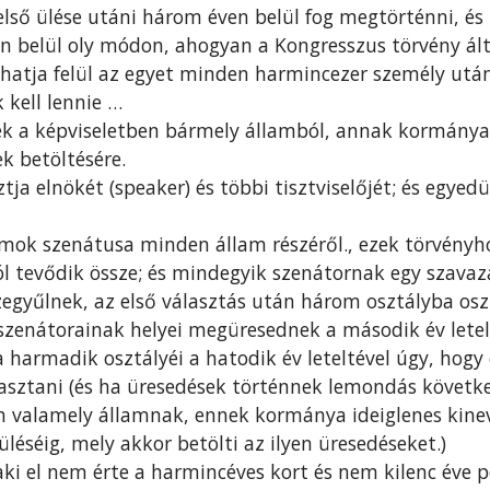
lső ülése utáni három éven belül fog megtörténni, é
n belül oly módon, ahogyan a Kongresszus törvény ált
atja felül az egyet minden harmincezer személy utá
 kell lennie …
k a képviseletben bármely államból, annak kormánya 
ek betöltésére.
ja elnökét (speaker) és többi tisztviselőjét; és egyedü
lamok szenátusa minden állam részéről., ezek törvényho
ól tevődik össze; és mindegyik szenátornak egy szavaz
egyűlnek, az első választás után három osztályba osz
y szenátorainak helyei megüresednek a második év letel
 a harmadik osztályéi a hatodik év leteltével úgy, ho
sztani (és ha üresedések történnek lemondás követk
n valamely államnak, ennek kormánya ideiglenes kinev
léséig, mely akkor betölti az ilyen üresedéseket.)
aki el nem érte a harmincéves kort és nem kilenc éve p