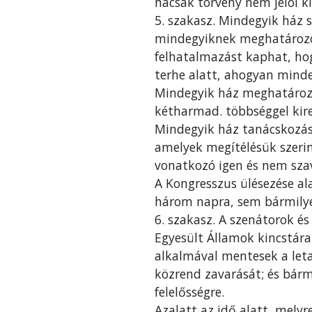
hacsak törvény nem jelöl k
5. szakasz. Mindegyik ház 
mindegyiknek meghatározot
felhatalmazást kaphat, hog
terhe alatt, ahogyan minde
Mindegyik ház meghatározha
kétharmad. többséggel kire
Mindegyik ház tanácskozásai
amelyek megítélésük szeri
vonatkozó igen és nem szav
A Kongresszus ülésezése al
három napra, sem bármilye
6. szakasz. A szenátorok és
Egyesült Államok kincstára 
alkalmával mentesek a leta
közrend zavarását; és bár
felelősségre.
Azalatt az idő alatt, mely