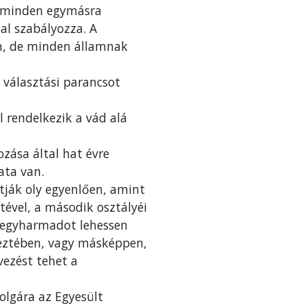
s minden egymásra
al szabályozza. A
n, de minden államnak
választási parancsot
l rendelkezik a vád alá
zása által hat évre
ata van.
tják oly egyenlően, amint
tével, a második osztályéi
gy egyharmadot lehessen
eztében, vagy másképpen,
ezést tehet a
olgára az Egyesült