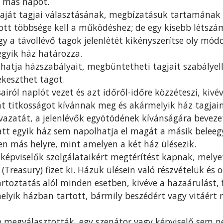
i más napot.
saját tagjai választásának, megbízatásuk tartamának 
t többsége kell a működéshez; de egy kisebb létszá
y a távollévő tagok jelenlétét kikényszerítse oly mód
gyik ház határozza.
tja házszabályait, megbüntetheti tagjait szabályelle
keszthet tagot.
ról naplót vezet és azt időről-időre közzéteszi, kivév
nt titkosságot kívánnak meg és akármelyik ház tagjai
azatát, a jelenlévők egyötödének kívánságára beveze
att egyik ház sem napolhatja el magát a másik beleeg
n más helyre, mint amelyen a két ház ülésezik.
 képviselők szolgálataikért megtérítést kapnak, melye
(Treasury) fizet ki. Házuk ülésein való részvételük és
rtoztatás alól minden esetben, kivéve a hazaárulást, 
melyik házban tartott, bármily beszédért vagy vitáér
re megválasztották, egy szenátor vagy képviselő sem n