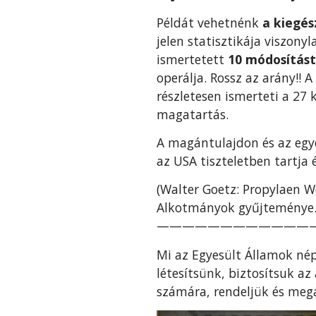
Példát vehetnénk
a kiegé
jelen statisztikája viszony
ismertetett
10 módosítást
operálja. Rossz az arány!!
részletesen ismerteti a 27 
magatartás.
A magántulajdon és az egy
az USA tiszteletben tartja
(Walter Goetz: Propylaen We
Alkotmányok gyűjteménye. I
————————————
Mi az Egyesült Államok nép
létesítsünk, biztosítsuk a
számára, rendeljük és megá