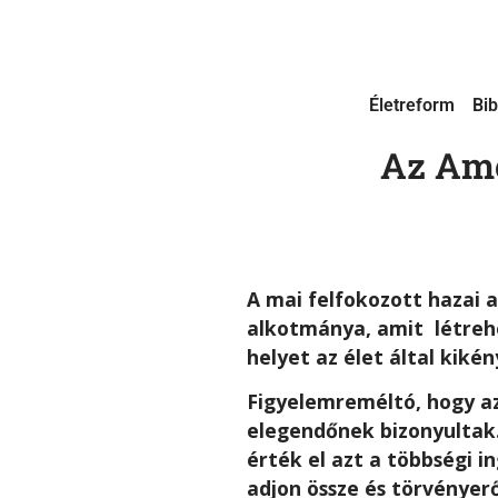
Életreform
Bib
Az Ame
A mai felfokozott hazai 
alkotmánya, amit létreh
helyet az élet által kiké
Figyelemreméltó, hogy a
elegendőnek bizonyultak
érték el azt a többségi 
adjon össze és törvényer