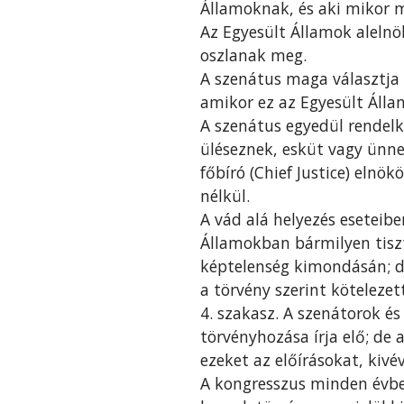
Államoknak, és aki mikor 
Az Egyesült Államok alelnö
oszlanak meg.
A szenátus maga választja t
amikor ez az Egyesült Állam
A szenátus egyedül rendelke
üléseznek, esküt vagy ünne
főbíró (Chief Justice) elnö
nélkül.
A vád alá helyezés eseteibe
Államokban bármilyen tiszts
képtelenség kimondásán; de
a törvény szerint kötelezet
4. szakasz. A szenátorok é
törvényhozása írja elő; de
ezeket az előírásokat, kiv
A kongresszus minden évben