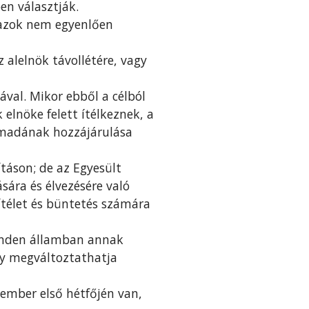
en választják.
k azok nem egyenlően
 alelnök távollétére, vagy
ával. Mikor ebből a célból
elnöke felett ítélkeznek, a
harmadának hozzájárulása
ításon; de az Egyesült
sára és élvezésére való
ítélet és büntetés számára
minden államban annak
gy megváltoztathatja
cember első hétfőjén van,