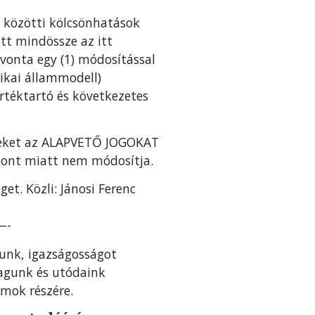
közötti kölcsönhatások
att mindössze az itt
vonta egy (1) módosítással
ikai állammodell)
értéktartó és következetes
Ezeket az ALAPVETŐ JOGOKAT
mpont miatt nem módosítja.
et. Közli: Jánosi Ferenc
-
sunk, igazságosságot
magunk és utódaink
amok részére.