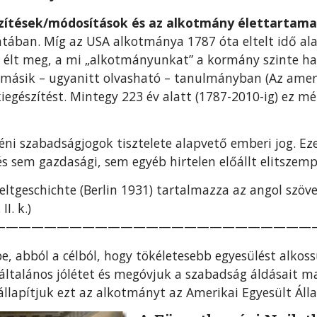
szítések/módosítások és az alkotmány élettartama
latában. Míg az USA alkotmánya 1787 óta eltelt idő al
élt meg, a mi „alkotmányunkat” a kormány szinte ha
 A másik – ugyanitt olvasható – tanulmányban (Az amer
kiegészítést. Mintegy 223 év alatt (1787-2010-ig) ez m
éni szabadságjogok tisztelete alapvető emberi jog. 
 és sem gazdasági, sem egyéb hirtelen előállt elitsze
ltgeschichte (Berlin 1931) tartalmazza az angol szöveg
I. k.)
——————————————————————————
e, abból a célból, hogy tökéletesebb egyesülést alkos
z általános jólétet és megóvjuk a szabadság áldásait 
llapítjuk ezt az alkotmányt az Amerikai Egyesült Áll