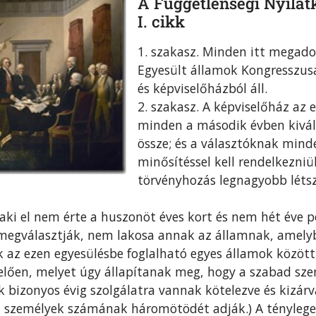
A Függetlenségi Nyilatk
I. cikk
1. szakasz. Minden itt megad
Egyesült államok Kongresszusá
és képviselőházból áll.
2. szakasz. A képviselőház az 
minden a második évben kivál
össze; és a választóknak mind
minősítéssel kell rendelkezniü
törvényhozás legnagyobb léts
 aki el nem érte a huszonöt éves kort és nem hét éve p
 megválasztják, nem lakosa annak az államnak, amelyb
k az ezen egyesülésbe foglalható egyes államok között
lően, melyet úgy állapítanak meg, hogy a szabad sze
ik bizonyos évig szolgálatra vannak kötelezve és kizá
i személyek számának háromötödét adják.) A ténylege