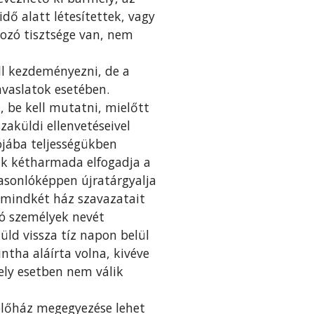
dő alatt létesítettek, vagy
tozó tisztsége van, nem
ll kezdeményezni, de a
vaslatok esetében.
 be kell mutatni, mielőtt
zaküldi ellenvetéseivel
jába teljességükben
nak kétharmada elfogadja a
hasonlóképpen újratárgyalja
 mindkét ház szavazatait
zó személyek nevét
üld vissza tíz napon belül
ntha aláírta volna, kivéve
ely esetben nem válik
előház megegyezése lehet