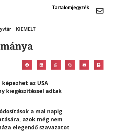
Tartalomjegyzék
yvtár
KIEMELT
otmánya
t képezhet az USA
y kiegészítéssel adtak
ódosítások a mai napig
tatására, azok még nem
 háza elegendő szavazatot