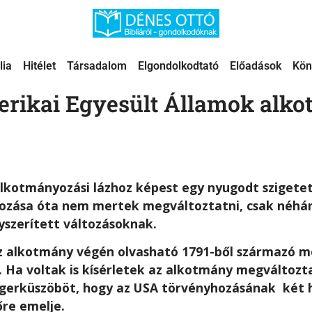
lia
Hitélet
Társadalom
Elgondolkodtató
Előadások
Kön
rikai Egyesült Államok alk
alkotmányozási lázhoz képest egy nyugodt szigete
ozása óta nem mertek megváltoztatni, csak néhán
nyszerített változásoknak.
z alkotmány végén olvasható 1791-ből származó m
. Ha voltak is kísérletek az alkotmány megváltoz
ingerküszöböt, hogy az USA törvényhozásának két
őre emelje.