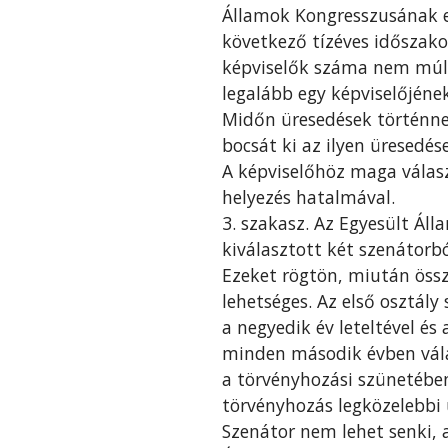
Államok Kongresszusának e
következő tízéves időszako
képviselők száma nem múlh
legalább egy képviselőjének
Midőn üresedések történne
bocsát ki az ilyen üresedés
A képviselőhöz maga választ
helyezés hatalmával.
3. szakasz. Az Egyesült Ál
kiválasztott két szenátorb
Ezeket rögtön, miután össz
lehetséges. Az első osztál
a negyedik év leteltével és
minden második évben vála
a törvényhozási szünetébe
törvényhozás legközelebbi ü
Szenátor nem lehet senki, 