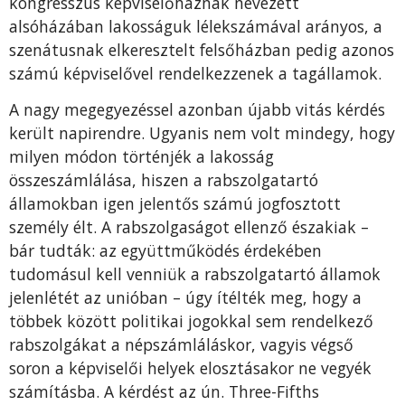
kongresszus képviselőháznak nevezett
alsóházában lakosságuk lélekszámával arányos, a
szenátusnak elkeresztelt felsőházban pedig azonos
számú képviselővel rendelkezzenek a tagállamok.
A nagy megegyezéssel azonban újabb vitás kérdés
került napirendre. Ugyanis nem volt mindegy, hogy
milyen módon történjék a lakosság
összeszámlálása, hiszen a rabszolgatartó
államokban igen jelentős számú jogfosztott
személy élt. A rabszolgaságot ellenző északiak –
bár tudták: az együttműködés érdekében
tudomásul kell venniük a rabszolgatartó államok
jelenlétét az unióban – úgy ítélték meg, hogy a
többek között politikai jogokkal sem rendelkező
rabszolgákat a népszámláláskor, vagyis végső
soron a képviselői helyek elosztásakor ne vegyék
számításba. A kérdést az ún. Three-Fifths