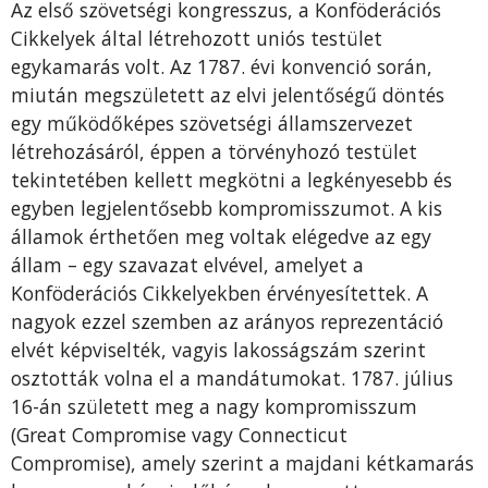
Az első szövetségi kongresszus, a Konföderációs
Cikkelyek által létrehozott uniós testület
egykamarás volt. Az 1787. évi konvenció során,
miután megszületett az elvi jelentőségű döntés
egy működőképes szövetségi államszervezet
létrehozásáról, éppen a törvényhozó testület
tekintetében kellett megkötni a legkényesebb és
egyben legjelentősebb kompromisszumot. A kis
államok érthetően meg voltak elégedve az egy
állam – egy szavazat elvével, amelyet a
Konföderációs Cikkelyekben érvényesítettek. A
nagyok ezzel szemben az arányos reprezentáció
elvét képviselték, vagyis lakosságszám szerint
osztották volna el a mandátumokat. 1787. július
16-án született meg a nagy kompromisszum
(Great Compromise vagy Connecticut
Compromise), amely szerint a majdani kétkamarás