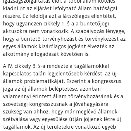
igazságszolgáltatás elől, a többi állam köteles
kiadni őt az eljárást lefolytató állam hatóságai
részére. Ez feloldja azt a látszólagos ellentétet,
hogy ugyanezen cikkely 1. §-a a büntetőjogi
aktusokra nem vonatkozik. A szabályozás lényege,
hogy a büntető törvényhozást és törvénykezést az
egyes államok kizárólagos jogként élvezték az
alkotmány elfogadását követően is.
A IV. cikkely 3. §-a rendezte a tagállamokkal
kapcsolatos talán legjelentősebb kérdést: az új
államok problematikáját. Eszerint a kongresszus
joga az új államok beléptetése, azonban
valamennyi érintett állam törvényhozásának és a
szövetségi kongresszusnak a jóváhagyására
szükség van ahhoz, hogy már meglévő államok
szétválása vagy egyesülése útján jöjjenek létre új
tagállamok. Az új területekre vonatkozó egyéb