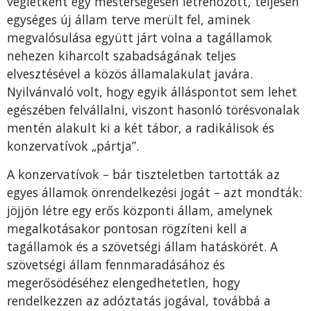
végletként egy mesterségesen létrehozott, teljesen
egységes új állam terve merült fel, aminek
megvalósulása együtt járt volna a tagállamok
nehezen kiharcolt szabadságának teljes
elvesztésével a közös államalakulat javára.
Nyilvánvaló volt, hogy egyik álláspontot sem lehet
egészében felvállalni, viszont hasonló törésvonalak
mentén alakult ki a két tábor, a radikálisok és
konzervatívok „pártja”.
A konzervatívok – bár tiszteletben tartották az
egyes államok önrendelkezési jogát – azt mondták:
jöjjön létre egy erős központi állam, amelynek
megalkotásakor pontosan rögzíteni kell a
tagállamok és a szövetségi állam hatáskörét. A
szövetségi állam fennmaradásához és
megerősödéséhez elengedhetetlen, hogy
rendelkezzen az adóztatás jogával, továbbá a