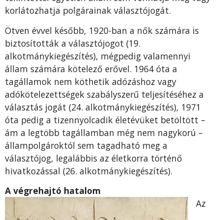
korlátozhatja polgárainak választójogát.
Ötven évvel később, 1920-ban a nők számára is
biztosították a választójogot (19.
alkotmánykiegészítés), mégpedig valamennyi
állam számára kötelező erővel. 1964 óta a
tagállamok nem köthetik adózáshoz vagy
adókötelezettségek szabályszerű teljesítéséhez a
választás jogát (24. alkotmánykiegészítés), 1971
óta pedig a tizennyolcadik életévüket betöltött –
ám a legtöbb tagállamban még nem nagykorú –
állampolgároktól sem tagadható meg a
választójog, legalábbis az életkorra történő
hivatkozással (26. alkotmánykiegészítés).
A végrehajtó hatalom
Az