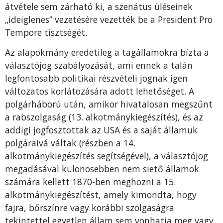
átvétele sem zárható ki, a szenátus üléseinek
„ideiglenes” vezetésére vezették be a President Pro
Tempore tisztségét.
Az alapokmány eredetileg a tagállamokra bízta a
választójog szabályozását, ami ennek a talán
legfontosabb politikai részvételi jognak igen
változatos korlátozására adott lehetőséget. A
polgárháború után, amikor hivatalosan megszűnt
a rabszolgaság (13. alkotmánykiegészítés), és az
addigi jogfosztottak az USA és a saját államuk
polgáraivá váltak (részben a 14.
alkotmánykiegészítés segítségével), a választójog
megadásával különösebben nem siető államok
számára kellett 1870-ben meghozni a 15.
alkotmánykiegészítést, amely kimondta, hogy
fajra, bőrszínre vagy korábbi szolgaságra
tekintettel egyetlen állam sem vonhatja meg vagy