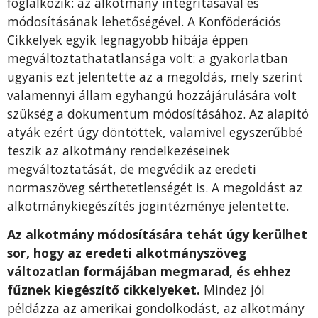
foglalkozik: az alkotmány integritásával és
módosításának lehetőségével. A Konföderációs
Cikkelyek egyik legnagyobb hibája éppen
megváltoztathatatlansága volt: a gyakorlatban
ugyanis ezt jelentette az a megoldás, mely szerint
valamennyi állam egyhangú hozzájárulására volt
szükség a dokumentum módosításához. Az alapító
atyák ezért úgy döntöttek, valamivel egyszerűbbé
teszik az alkotmány rendelkezéseinek
megváltoztatását, de megvédik az eredeti
normaszöveg sérthetetlenségét is. A megoldást az
alkotmánykiegészítés jogintézménye jelentette.
Az alkotmány módosítására tehát úgy kerülhet
sor, hogy az eredeti alkotmányszöveg
változatlan formájában megmarad, és ehhez
fűznek kiegészítő cikkelyeket.
Mindez jól
példázza az amerikai gondolkodást, az alkotmány