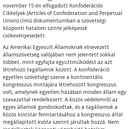
november 15-én elfogadott Konföderációs
Cikkelyek (Articles of Confederation and Perpetual
Union) című dokumentumban a szövetségi
központi hatalom szinte jelképessé
csökevényesedett.
Az Amerikai Egyesült Államoknak elnevezett
államszövetség valójában nem jelentett sokkal
többet, mint egyfajta együttműködést az azt
létrehozó tagállamok között. A konföderáció
egyetlen szövetségi szerve a kontinentális
kongresszus mintájára létrehozott kongresszus
volt, amelynek egyetlen házában minden állam egy
szavazattal rendelkezett. A közös védelemről az
egyes államok gondoskodtak, és a tagállamok a
közös kincstár fenntartásához a kongresszus által
megállapított kvóta szerint járultak hozzá. Nem