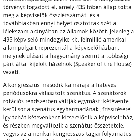
törvényt fogadott el, amely 435 főben állapította
meg a képviselők összlétszámát, és a
továbbiakban ennyi helyet osztottak szét a
lélekszám arányában az államok között. Jelenleg a
435 képviselő mindegyike kb. félmillió amerikai
állampolgárt reprezentál a képviselőházban,
melynek üléseit a hagyomány szerint a többségi
párt által kijelölt házelnök (Speaker of the House)
vezeti.
A kongresszus második kamarája a hatéves
periódusokra választott szenátus. A szenátorok
rotációs rendszerben váltják egymást: kétévente
kerül sor a szenátus egyharmadának „frissítésére”.
Így tehát kétévenként kicserélődik a képviselőház,
és részben megváltozik a szenátus összetétele,
vagyis az amerikai kongresszus tagjai folyamatos