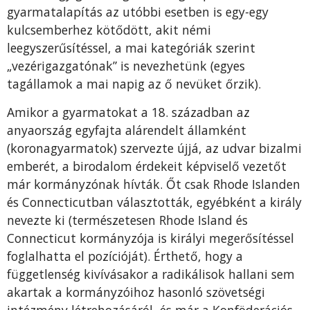
gyarmatalapítás az utóbbi esetben is egy-egy
kulcsemberhez kötődött, akit némi
leegyszerűsítéssel, a mai kategóriák szerint
„vezérigazgatónak” is nevezhetünk (egyes
tagállamok a mai napig az ő nevüket őrzik).
Amikor a gyarmatokat a 18. században az
anyaország egyfajta alárendelt államként
(koronagyarmatok) szervezte újjá, az udvar bizalmi
emberét, a birodalom érdekeit képviselő vezetőt
már kormányzónak hívták. Őt csak Rhode Islanden
és Connecticutban választották, egyébként a király
nevezte ki (természetesen Rhode Island és
Connecticut kormányzója is királyi megerősítéssel
foglalhatta el pozícióját). Érthető, hogy a
függetlenség kivívásakor a radikálisok hallani sem
akartak a kormányzóihoz hasonló szövetségi
intézmény létrehozásáról, és már a Konföderációs