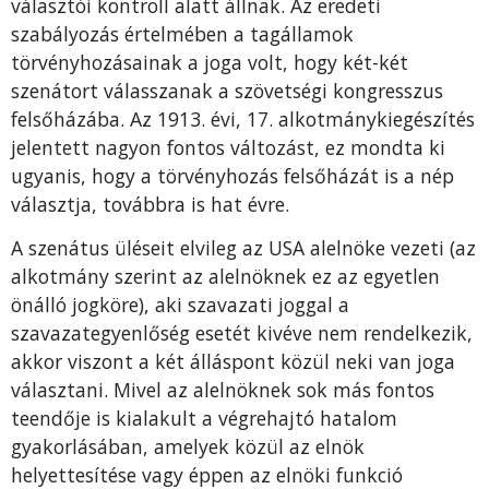
választói kontroll alatt állnak. Az eredeti
szabályozás értelmében a tagállamok
törvényhozásainak a joga volt, hogy két-két
szenátort válasszanak a szövetségi kongresszus
felsőházába. Az 1913. évi, 17. alkotmánykiegészítés
jelentett nagyon fontos változást, ez mondta ki
ugyanis, hogy a törvényhozás felsőházát is a nép
választja, továbbra is hat évre.
A szenátus üléseit elvileg az USA alelnöke vezeti (az
alkotmány szerint az alelnöknek ez az egyetlen
önálló jogköre), aki szavazati joggal a
szavazategyenlőség esetét kivéve nem rendelkezik,
akkor viszont a két álláspont közül neki van joga
választani. Mivel az alelnöknek sok más fontos
teendője is kialakult a végrehajtó hatalom
gyakorlásában, amelyek közül az elnök
helyettesítése vagy éppen az elnöki funkció