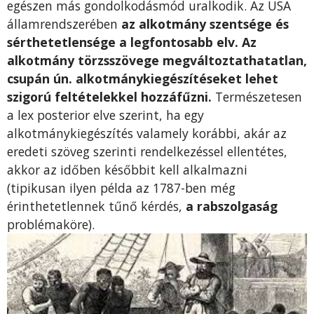
egészen más gondolkodásmód uralkodik. Az USA
államrendszerében
az alkotmány szentsége és
sérthetetlensége a legfontosabb elv. Az
alkotmány törzsszövege megváltoztathatatlan,
csupán ún. alkotmánykiegészítéseket lehet
szigorú feltételekkel hozzáfűzni.
Természetesen
a lex posterior elve szerint, ha egy
alkotmánykiegészítés valamely korábbi, akár az
eredeti szöveg szerinti rendelkezéssel ellentétes,
akkor az időben későbbit kell alkalmazni
(tipikusan ilyen példa az 1787-ben még
érinthetetlennek tűnő kérdés,
a rabszolgaság
problémaköre).