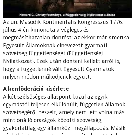
Az ún. Második Kontinentális Kongresszus 1776.
július 4-én kimondta a végleges és
megmásíthatatlan döntést: az ekkor már Amerikai
Egyesült Államoknak elnevezett gyarmati
szövetség függetlenségét (Függetlenségi
Nyilatkozat). Ezek után dönteni kellett arról is,
hogy a függetlenné vált Egyesült Gyarmatok
milyen módon működjenek együtt.
A konföderáció kísérlete
A két szélsőséges álláspont közül az egyik
egymástól teljesen elkülönült, független államok
szövetségéről beszélt, amely nem lett volna más,
mint önálló országok közötti szövetség,
gyakorlatilag egy államközi megállapodás. Másik