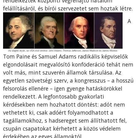
rendelkeztek központi végrehajtó hatalom
felállításáról, és bírói szervezetet sem hoztak létre.
A
Tom Paine és Samuel Adams radikális képviselők
elgondolásait megvalósító konföderáció tehát nem
volt más, mint szuverén államok társulása. Az
egyetlen szövetségi szerv, a kongresszus – a hosszú
felsorolás ellenére – igen gyenge hatáskörökkel
rendelkezett. A legfontosabb gyakorlati
kérdésekben nem hozhatott döntést: adót nem
vethetett ki, csak adóért folyamodhatott a
tagállamokhoz, s hadsereget sem állíthatott fel,
csupán csapatokat kérhetett a közös védelem
érdekében az egyes államoktól.