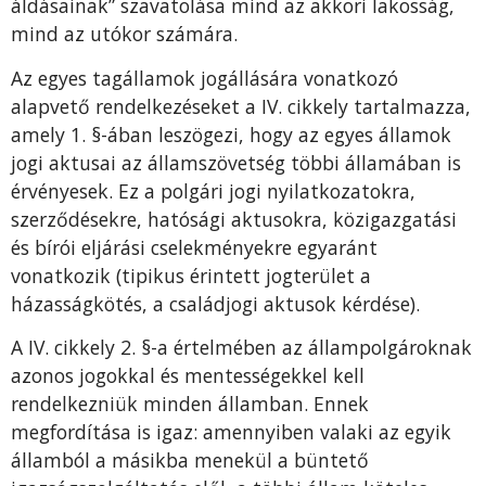
áldásainak” szavatolása mind az akkori lakosság,
mind az utókor számára.
Az egyes tagállamok jogállására vonatkozó
alapvető rendelkezéseket a IV. cikkely tartalmazza,
amely 1. §-ában leszögezi, hogy az egyes államok
jogi aktusai az államszövetség többi államában is
érvényesek. Ez a polgári jogi nyilatkozatokra,
szerződésekre, hatósági aktusokra, közigazgatási
és bírói eljárási cselekményekre egyaránt
vonatkozik (tipikus érintett jogterület a
házasságkötés, a családjogi aktusok kérdése).
A IV. cikkely 2. §-a értelmében az állampolgároknak
azonos jogokkal és mentességekkel kell
rendelkezniük minden államban. Ennek
megfordítása is igaz: amennyiben valaki az egyik
államból a másikba menekül a büntető