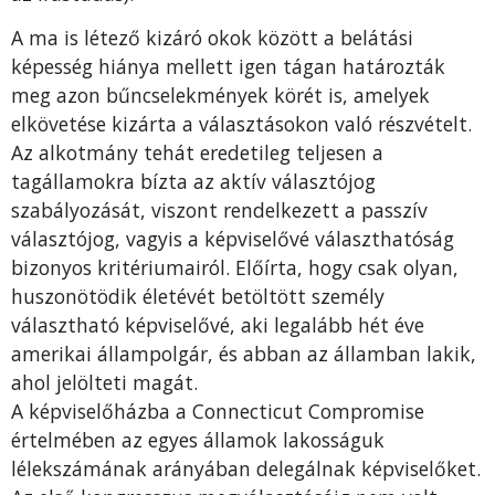
A ma is létező kizáró okok között a belátási
képesség hiánya mellett igen tágan határozták
meg azon bűncselekmények körét is, amelyek
elkövetése kizárta a választásokon való részvételt.
Az alkotmány tehát eredetileg teljesen a
tagállamokra bízta az aktív választójog
szabályozását, viszont rendelkezett a passzív
választójog, vagyis a képviselővé választhatóság
bizonyos kritériumairól. Előírta, hogy csak olyan,
huszonötödik életévét betöltött személy
választható képviselővé, aki legalább hét éve
amerikai állampolgár, és abban az államban lakik,
ahol jelölteti magát.
A képviselőházba a Connecticut Compromise
értelmében az egyes államok lakosságuk
lélekszámának arányában delegálnak képviselőket.