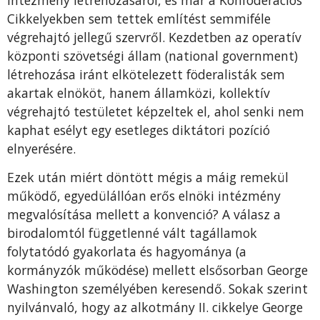
Cikkelyekben sem tettek említést semmiféle
végrehajtó jellegű szervről. Kezdetben az operatív
központi szövetségi állam (national government)
létrehozása iránt elkötelezett föderalisták sem
akartak elnököt, hanem államközi, kollektív
végrehajtó testületet képzeltek el, ahol senki nem
kaphat esélyt egy esetleges diktátori pozíció
elnyerésére.
Ezek után miért döntött mégis a máig remekül
működő, egyedülállóan erős elnöki intézmény
megvalósítása mellett a konvenció? A válasz a
birodalomtól függetlenné vált tagállamok
folytatódó gyakorlata és hagyománya (a
kormányzók működése) mellett elsősorban George
Washington személyében keresendő. Sokak szerint
nyilvánvaló, hogy az alkotmány II. cikkelye George