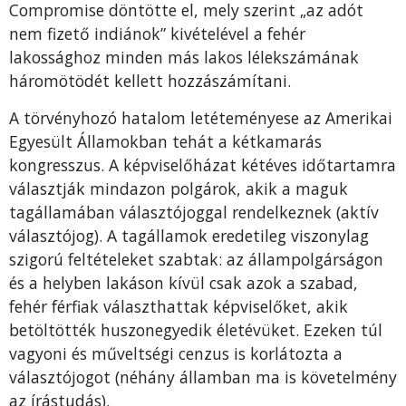
Compromise döntötte el, mely szerint „az adót
nem fizető indiánok” kivételével a fehér
lakossághoz minden más lakos lélekszámának
háromötödét kellett hozzászámítani.
A törvényhozó hatalom letéteményese az Amerikai
Egyesült Államokban tehát a kétkamarás
kongresszus. A képviselőházat kétéves időtartamra
választják mindazon polgárok, akik a maguk
tagállamában választójoggal rendelkeznek (aktív
választójog). A tagállamok eredetileg viszonylag
szigorú feltételeket szabtak: az állampolgárságon
és a helyben lakáson kívül csak azok a szabad,
fehér férfiak választhattak képviselőket, akik
betöltötték huszonegyedik életévüket. Ezeken túl
vagyoni és műveltségi cenzus is korlátozta a
választójogot (néhány államban ma is követelmény
az írástudás).