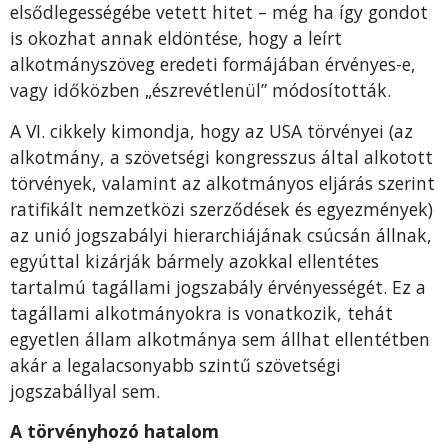
elsődlegességébe vetett hitet – még ha így gondot
is okozhat annak eldöntése, hogy a leírt
alkotmányszöveg eredeti formájában érvényes-e,
vagy időközben „észrevétlenül” módosították.
A VI. cikkely kimondja, hogy az USA törvényei (az
alkotmány, a szövetségi kongresszus által alkotott
törvények, valamint az alkotmányos eljárás szerint
ratifikált nemzetközi szerződések és egyezmények)
az unió jogszabályi hierarchiájának csúcsán állnak,
egyúttal kizárják bármely azokkal ellentétes
tartalmú tagállami jogszabály érvényességét. Ez a
tagállami alkotmányokra is vonatkozik, tehát
egyetlen állam alkotmánya sem állhat ellentétben
akár a legalacsonyabb szintű szövetségi
jogszabállyal sem.
A törvényhozó hatalom