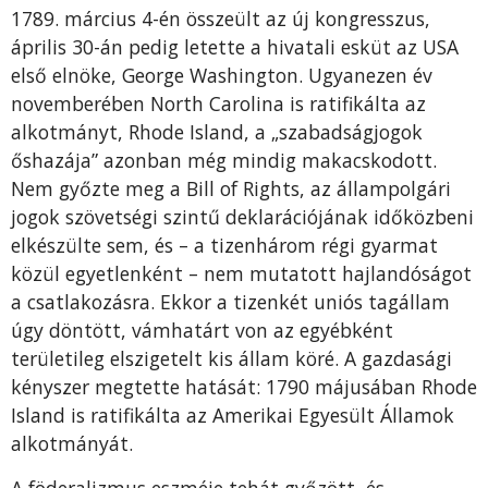
1789. március 4-én összeült az új kongresszus,
április 30-án pedig letette a hivatali esküt az USA
első elnöke, George Washington. Ugyanezen év
novemberében North Carolina is ratifikálta az
alkotmányt, Rhode Island, a „szabadságjogok
őshazája” azonban még mindig makacskodott.
Nem győzte meg a Bill of Rights, az állampolgári
jogok szövetségi szintű deklarációjának időközbeni
elkészülte sem, és – a tizenhárom régi gyarmat
közül egyetlenként – nem mutatott hajlandóságot
a csatlakozásra. Ekkor a tizenkét uniós tagállam
úgy döntött, vámhatárt von az egyébként
területileg elszigetelt kis állam köré. A gazdasági
kényszer megtette hatását: 1790 májusában Rhode
Island is ratifikálta az Amerikai Egyesült Államok
alkotmányát.
A föderalizmus eszméje tehát győzött, és