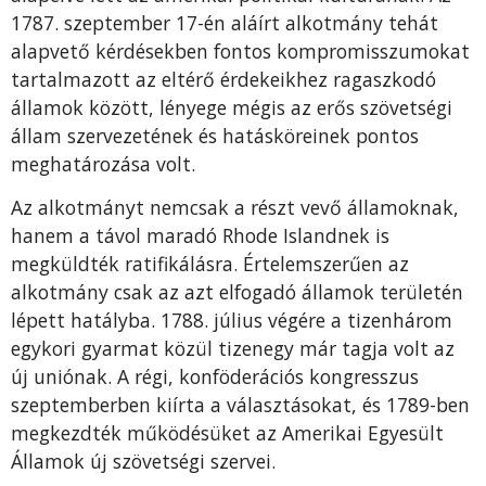
1787. szeptember 17-én aláírt alkotmány tehát
alapvető kérdésekben fontos kompromisszumokat
tartalmazott az eltérő érdekeikhez ragaszkodó
államok között, lényege mégis az erős szövetségi
állam szervezetének és hatásköreinek pontos
meghatározása volt.
Az alkotmányt nemcsak a részt vevő államoknak,
hanem a távol maradó Rhode Islandnek is
megküldték ratifikálásra. Értelemszerűen az
alkotmány csak az azt elfogadó államok területén
lépett hatályba. 1788. július végére a tizenhárom
egykori gyarmat közül tizenegy már tagja volt az
új uniónak. A régi, konföderációs kongresszus
szeptemberben kiírta a választásokat, és 1789-ben
megkezdték működésüket az Amerikai Egyesült
Államok új szövetségi szervei.