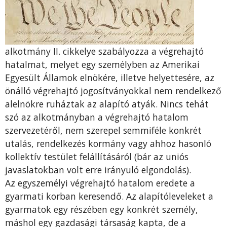
alkotmány II. cikkelye szabályozza a végrehajtó
hatalmat, melyet egy személyben az Amerikai
Egyesült Államok elnökére, illetve helyettesére, az
önálló végrehajtó jogosítványokkal nem rendelkező
alelnökre ruháztak az alapító atyák. Nincs tehát
szó az alkotmányban a végrehajtó hatalom
szervezetéről, nem szerepel semmiféle konkrét
utalás, rendelkezés kormány vagy ahhoz hasonló
kollektív testület felállításáról (bár az uniós
javaslatokban volt erre irányuló elgondolás).
Az egyszemélyi végrehajtó hatalom eredete a
gyarmati korban keresendő. Az alapítóleveleket a
gyarmatok egy részében egy konkrét személy,
máshol egy gazdasági társaság kapta, de a