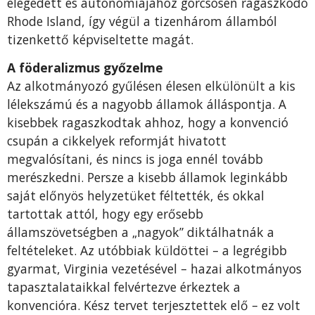
elégedett és autonómiájához görcsösen ragaszkodó
Rhode Island, így végül a tizenhárom államból
tizenkettő képviseltette magát.
A föderalizmus győzelme
Az alkotmányozó gyűlésen élesen elkülönült a kis
lélekszámú és a nagyobb államok álláspontja. A
kisebbek ragaszkodtak ahhoz, hogy a konvenció
csupán a cikkelyek reformját hivatott
megvalósítani, és nincs is joga ennél tovább
merészkedni. Persze a kisebb államok leginkább
saját előnyös helyzetüket féltették, és okkal
tartottak attól, hogy egy erősebb
államszövetségben a „nagyok” diktálhatnák a
feltételeket. Az utóbbiak küldöttei – a legrégibb
gyarmat, Virginia vezetésével – hazai alkotmányos
tapasztalataikkal felvértezve érkeztek a
konvencióra. Kész tervet terjesztettek elő – ez volt