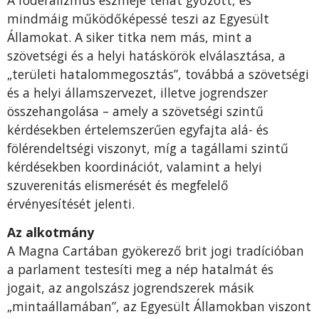
mindmáig működőképessé teszi az Egyesült
Államokat. A siker titka nem más, mint a
szövetségi és a helyi hatáskörök elválasztása, a
„területi hatalommegosztás”, továbbá a szövetségi
és a helyi államszervezet, illetve jogrendszer
összehangolása – amely a szövetségi szintű
kérdésekben értelemszerűen egyfajta alá- és
fölérendeltségi viszonyt, míg a tagállami szintű
kérdésekben koordinációt, valamint a helyi
szuverenitás elismerését és megfelelő
érvényesítését jelenti.
Az alkotmány
A Magna Cartában gyökerező brit jogi tradícióban
a parlament testesíti meg a nép hatalmát és
jogait, az angolszász jogrendszerek másik
„mintaállamában”, az Egyesült Államokban viszont