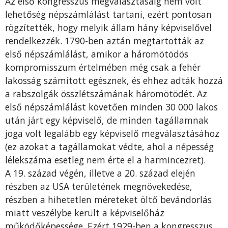
Az első kongresszus megválasztásáig nem volt
lehetőség népszámlálást tartani, ezért pontosan
rögzítették, hogy melyik állam hány képviselővel
rendelkezzék. 1790-ben aztán megtartották az
első népszámlálást, amikor a háromötödös
kompromisszum értelmében még csak a fehér
lakosság számított egésznek, és ehhez adták hozzá
a rabszolgák összlétszámának háromötödét. Az
első népszámlálást követően minden 30 000 lakos
után járt egy képviselő, de minden tagállamnak
joga volt legalább egy képviselő megválasztásához
(ez azokat a tagállamokat védte, ahol a népesség
lélekszáma esetleg nem érte el a harmincezret).
A 19. század végén, illetve a 20. század elején
részben az USA területének megnövekedése,
részben a hihetetlen méreteket öltő bevándorlás
miatt veszélybe került a képviselőház
működőképessége. Ezért 1929-ben a kongresszus