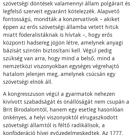
szövetségi döntések valamennyi állam polgárait és
legfelső szerveit egyaránt kötelezzék. Alapvető
fontosságú, mondták a konzervatívok – akiket
éppen az erős szövetségi államba vetett hitük
miatt föderalistáknak is hívtak –, hogy erős
központi hadsereg jöjjön létre, amelynek anyagi
bázisát szintén biztosítani kell. Végül pedig
szükség van arra, hogy mind a belső, mind a
nemzetközi viszonyokban egységes végrehajtó
hatalom jelenjen meg, amelynek csúcsán egy
szövetségi elnök áll.
A kongresszuson végül a gyarmatok nehezen
kivívott szabadságát és önállóságát nem csupán a
Brit Birodalomtól, hanem egy esetleg hasonlóan
önkényes, a helyi viszonyoktól elrugaszkodott
szövetségi államtól is féltő radikálisok, a
konföderáció hívei győzedelmeskedtek. Az 1777.