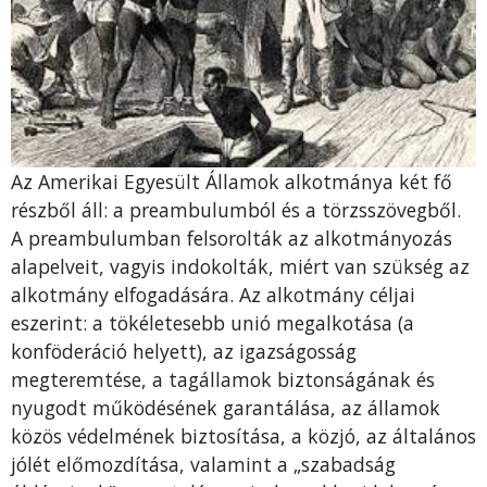
Az Amerikai Egyesült Államok alkotmánya két fő
részből áll: a preambulumból és a törzsszövegből.
A preambulumban felsorolták az alkotmányozás
alapelveit, vagyis indokolták, miért van szükség az
alkotmány elfogadására. Az alkotmány céljai
eszerint: a tökéletesebb unió megalkotása (a
konföderáció helyett), az igazságosság
megteremtése, a tagállamok biztonságának és
nyugodt működésének garantálása, az államok
közös védelmének biztosítása, a közjó, az általános
jólét előmozdítása, valamint a „szabadság