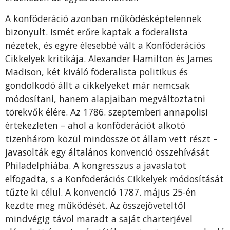
A konföderáció azonban működésképtelennek
bizonyult. Ismét erőre kaptak a föderalista
nézetek, és egyre élesebbé vált a Konföderációs
Cikkelyek kritikája. Alexander Hamilton és James
Madison, két kiváló föderalista politikus és
gondolkodó állt a cikkelyeket már nemcsak
módosítani, hanem alapjaiban megváltoztatni
törekvők élére. Az 1786. szeptemberi annapolisi
értekezleten – ahol a konföderációt alkotó
tizenhárom közül mindössze öt állam vett részt –
javasolták egy általános konvenció összehívását
Philadelphiába. A kongresszus a javaslatot
elfogadta, s a Konföderációs Cikkelyek módosítását
tűzte ki célul. A konvenció 1787. május 25-én
kezdte meg működését. Az összejöveteltől
mindvégig távol maradt a saját charterjével