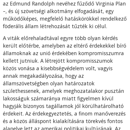
az Edmund Randolph nevéhez fűződő Virginia Plan
–, és új szövetségi alkotmány elfogadását, egy
működőképes, megfelelő hatáskörökkel rendelkező
föderális állam létrehozását tűzték ki célul.
A viták előrehaladtával egyre több olyan kérdés
került előtérbe, amelyben az eltérő érdekekkel bíró
államoknak az unió érdekében kompromisszumra
kellett jutniuk. A létrejött kompromisszumok
közös vonása a kisebbségvédelem volt, vagyis
annak megakadályozása, hogy az
államszövetségben olyan határozatok
születhessenek, amelyek meghozatalakor pusztán
lakosságuk számaránya miatt figyelmen kívül
hagyják bizonyos tagállamok jól körülhatárolható
érdekeit. Az érdekegyeztetés, a finom manőverezés
és a közös álláspont kialakítására törekvés fontos
alapelve lett az amerikai politikai kultúrának. Az