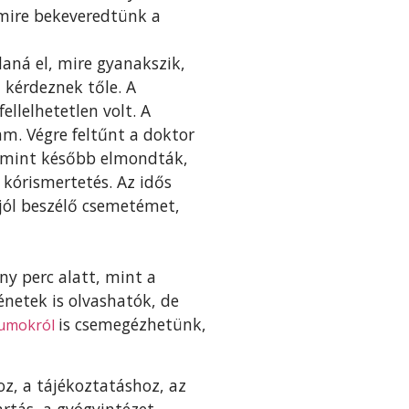
 mire bekeveredtünk a
aná el, mire gyanakszik,
 kérdeznek tőle. A
llelhetetlen volt. A
m. Végre feltűnt a doktor
 – mint később elmondták,
 kórismertetés. Az idős
 jól beszélő csemetémet,
y perc alatt, mint a
énetek is olvashatók, de
is csemegézhetünk,
rumokról
oz, a tájékoztatáshoz, az
artás, a gyógyintézet