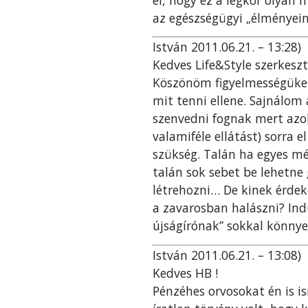
az egészségügyi „élményeink
István 2011.06.21. – 13:28)
Kedves Life&Style szerkesz
Köszönöm figyelmességüket
mit tenni ellene. Sajnálom
szenvedni fognak mert azok
valamiféle ellátást) sorra 
szükség. Talán ha egyes méd
talán sok sebet be lehetne 
létrehozni… De kinek érde
a zavarosban halászni? Ind
újságírónak” sokkal könny
István 2011.06.21. – 13:08)
Kedves HB !
Pénzéhes orvosokat én is i