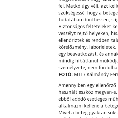
fel. Matkó úgy véli, azt ke
szükségessé, hogy a betege
tudatában dönthessen, s í
Biztonságos feltételeket k
veszélyt rejtő helyeken, hi
ellenőriztek és rendben ta
kórelőzmény, laborleletek, 
egy beavatkozást, és annak
mindig hibátlanul működje
személyzete, nem fordulhat
FOTÓ:
MTI / Kálmándy Fer
Amennyiben egy ellenőrző 
használt eszköz megvan-e, 
ebből adódó esetleges műhi
alkalmazni kellene a bete
Mivel a beteg gyakran soks