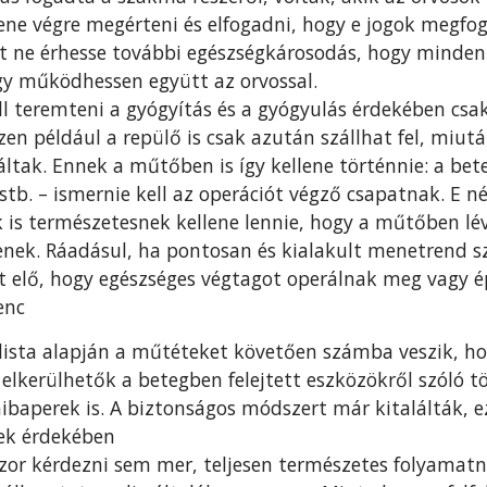
llene végre megérteni és elfogadni, hogy e jogok megfo
t ne érhesse további egészségkárosodás, hogy minden 
gy működhessen együtt az orvossal.
ell teremteni a gyógyítás és a gyógyulás érdekében cs
szen például a repülő is csak azután szállhat fel, mi
láltak. Ennek a műtőben is így kellene történnie: a be
stb. – ismernie kell az operációt végző csapatnak. E n
 is természetesnek kellene lennie, hogy a műtőben lé
nek. Ráadásul, ha pontosan és kialakult menetrend s
 elő, hogy egészséges végtagot operálnak meg vagy ép
enc
lista alapján a műtéteket követően számba veszik, 
elkerülhetők a betegben felejtett eszközökről szóló t
baperek is. A biztonságos módszert már kitalálták, e
gek érdekében
zor kérdezni sem mer, teljesen természetes folyamat