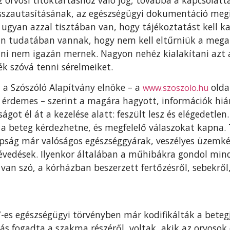
isszautasításának, az egészségügyi dokumentáció megi
yan azzal tisztában van, hogy tájékoztatást kell ka
okan tudatában vannak, hogy nem kell eltűrniük a meg
ni nem igazán mernek. Nagyon nehéz kialakítani azt 
k szóvá tenni sérelmeiket.
 a Szószóló Alapítvány elnöke – a
olda
www.szoszolo.hu
i érdemes – szerint a magára hagyott, információk hi
ágot él át a kezelése alatt: feszült lesz és elégedetlen
a a beteg kérdezhetne, és megfelelő válaszokat kapna.
ság már valóságos egészséggyárak, veszélyes üzemk
évedések. Ilyenkor általában a műhibákra gondol mind
an szó, a kórházban beszerzett fertőzésről, sebekről, e
-es egészségügyi törvényben már kodifikálták a beteg
ás fogadta a szakma részéről, voltak, akik az orvosok