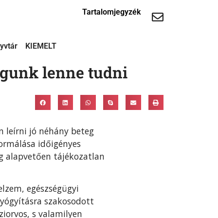
Tartalomjegyzék
yvtár
KIEMELT
ogunk lenne tudni
n leírni jó néhány beteg
formálása időigényes
g alapvetően tájékozatlan
elzem, egészségügyi
gyógyításra szakosodott
ziorvos, s valamilyen