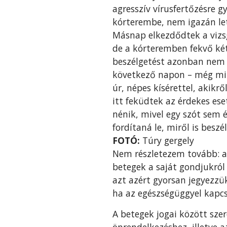
agresszív vírusfertőzésre 
kórterembe, nem igazán let
Másnap elkezdődtek a vizsg
de a kórteremben fekvő két
beszélgetést azonban nem e
következő napon – még min
úr, népes kísérettel, akik
itt feküdtek az érdekes ese
nénik, mivel egy szót sem 
fordítaná le, miről is beszé
FOTÓ:
Túry gergely
Nem részletezem tovább: a
betegek a saját gondjukról 
azt azért gyorsan jegyezzü
ha az egészségüggyel kapcs
A betegek jogai között sze
önrendelkezéshez, illetve a