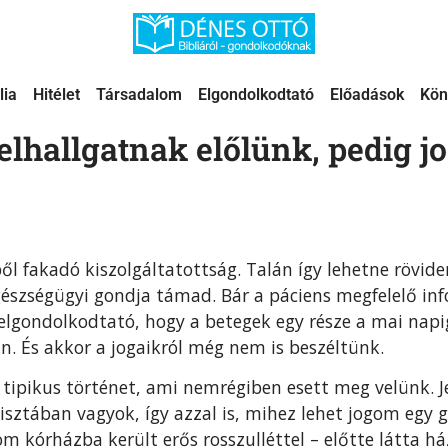
lia
Hitélet
Társadalom
Elgondolkodtató
Előadások
Kön
elhallgatnak előlünk, pedig j
ől fakadó kiszolgáltatottság. Talán így lehetne rövide
gészségügyi gondja támad. Bár a páciens megfelelő in
elgondolkodtató, hogy a betegek egy része a mai napi
n. És akkor a jogaikról még nem is beszéltünk.
 tipikus történet, ami nemrégiben esett meg velünk. J
tisztában vagyok, így azzal is, mihez lehet jogom egy 
 kórházba került erős rosszulléttel – előtte látta há