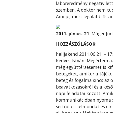
laboreredmény negatív lett 
szemben. A doktor nem tud
Ami jó, mert legalább őszi
2011. június. 21
Máger Jud
HOZZÁSZÓLÁSOK:
halljakend 2011.06.21. – 17
Kedves István! Megértem az
még együttérzésemet is kif
betegeket, amikor a tájéko
beteg és fogalma sincs az o
beavatkozásokról és a kés
napi feladatai között. Ami
kommunikációban nyoma sin
sértődött félmondat és elr
el, hogy ez a légkör olya