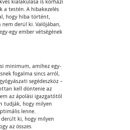
kvés kialakulása is kórházi
 a testén. A hibakezelés
l, hogy hiba történt,
 nem derül ki. Valójában,
 egy-egy ember vétségének
tási minimum, amihez egy-
snek fogalma sincs arról,
 gyógyászati segédeszköz –
ttan kell döntenie az
nem az ápolási igazgatótól
n tudják, hogy milyen
ptimális lenne.
 derült ki, hogy milyen
ogy az összes