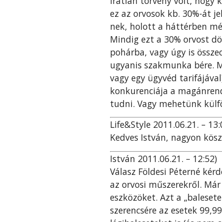
íratlan törvény volt, hogy
ez az orvosok kb. 30%-át je
nek, holott a háttérben még
Mindig ezt a 30% orvost dö
pohárba, vagy úgy is össze
ugyanis szakmunka bére. Mé
vagy egy ügyvéd tarifájáva
konkurenciája a magánrende
tudni. Vagy mehetünk külföl
Life&Style 2011.06.21. – 13:
Kedves István, nagyon kösz
István 2011.06.21. – 12:52)
Válasz Földesi Péterné kér
az orvosi műszerekről. Már
eszközöket. Azt a „baleset
szerencsére az esetek 99,9