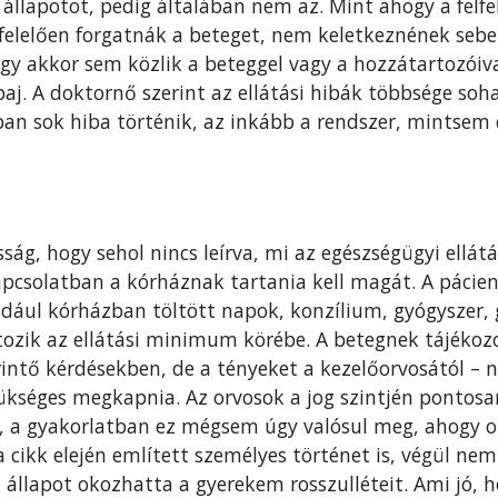
állapotot, pedig általában nem az. Mint ahogy a felfe
felelően forgatnák a beteget, nem keletkeznének sebek
ogy akkor sem közlik a beteggel vagy a hozzátartozóiva
j. A doktornő szerint az ellátási hibák többsége soha
ban sok hiba történik, az inkább a rendszer, mintsem
ság, hogy sehol nincs leírva, mi az egészségügyi ellá
apcsolatban a kórháznak tartania kell magát. A pácien
például kórházban töltött napok, konzílium, gyógyszer,
ozik az ellátási minimum körébe. A betegnek tájékozo
érintő kérdésekben, de a tényeket a kezelőorvosától – 
ükséges megkapnia. Az orvosok a jog szintjén pontosa
, a gyakorlatban ez mégsem úgy valósul meg, ahogy o
a cikk elején említett személyes történet is, végül nem
 állapot okozhatta a gyerekem rosszulléteit. Ami jó, h