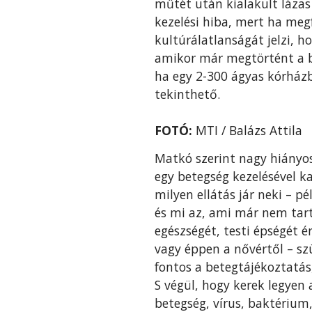
műtét után kialakult lázas 
kezelési hiba, mert ha meg
kultúrálatlanságát jelzi, h
amikor már megtörtént a ba
ha egy 2-300 ágyas kórház
tekinthető.
FOTÓ:
MTI / Balázs Attila
Matkó szerint nagy hiányos
egy betegség kezelésével k
milyen ellátás jár neki – 
és mi az, ami már nem tart
egészségét, testi épségét 
vagy éppen a nővértől – sz
fontos a betegtájékoztatás
S végül, hogy kerek legyen 
betegség, vírus, baktérium,