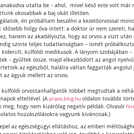
gyanakodva utalta be – ahol, mivel késő este volt már
tünk okosabbak a baj okát illetően.
álatok, én próbáltam beszélni a kezelőorvossal mond
 idősebb hölgy óva intett: a doktor úr nem szereti, ha
z, hanem az akadályozta, hogy az orvos a vizit után fe
dig szinte teljes tudatlanságban – ismét próbálkozta
ről kiderült, külföldi medikusok. A lányom szobájában
tek – gyűltek össze, majd elkezdődött az angol nyelvű
értettek az egészből, halálra váltan faggatták angolul
lt az ágyuk mellett az orvos.
 külföldi orvostanhallgatók többet megtudtak a néhán
napok elteltével. (A
oldalon további tört
praxis.blog.hu
k meg, hogy nem kizárólag negatív példák. Olvasói
fó
olatos hozzászólásokra vagyunk kíváncsiak.)
repel az egészségügyi ellátáshoz, az emberi méltóságh
z orvosi titoktartáshoz való jog, továbbá a kapcsolatt