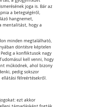
smerésének joga is. Bár az
pnia a betegségéről,
alázó hangnemet,
a mentalitást, hogy a
lon minden megtalálható,
ányában döntésre képtelen
. Pedig a konfliktusok nagy
 Tudomásul kell venni, hogy
ént működnek, ahol bizony
enki, pedig sokszor
llátási félreértésekről.
jogokat: ezt akkor
 elleni támadásként fogták