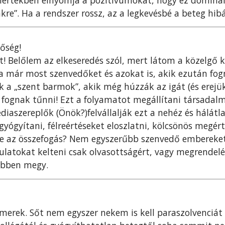
re”. Ha a rendszer rossz, az a legkevésbé a beteg hibá
tőség!
! Belőlem az elkeseredés szól, mert látom a közelgő 
 a már most szenvedőket és azokat is, akik ezután fo
 a „szent barmok”, akik még húzzák az igát (és erejü
el fognak tűnni! Ezt a folyamatot megállítani társadal
iaszereplők (Önök?)felvállalják ezt a nehéz és hálátla
gyógyítani, félreértéseket eloszlatni, kölcsönös megér
ke az összefogás? Nem egyszerűbb szenvedő embereke
ulatokat kelteni csak olvasottságért, vagy megrendel
ebben megy.
smerek. Sőt nem egyszer nekem is kell paraszolvenciát 