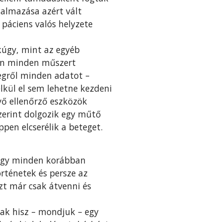
galmazása azért vált
páciens valós helyzete
akúgy, mint az egyéb
után minden műszert
tegről minden adatot –
élkül el sem lehetne kezdeni
vő ellenőrző eszközök
zerint dolgozik egy műtő
pen elcserélik a beteget.
hogy minden korábban
örténetek és persze az
zt már csak átvenni és
nak hisz – mondjuk – egy