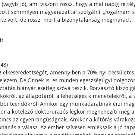
(vagyis jó), ami viszont rossz, hogy a mai napig rejtél
ott semmilyen magyarázattal szolgálni: „fogalmam si
nte volt, de rossz, mert a bizonytalanság megmaradt.
it
:48)
 elkeseredettségét, amennyiben a 70%-nyi becsületes 
ejezem. De Önnek is, és minden egészségügyi dolgozóna
ztatás hiányát esetleg szóvá teszik. Borzasztó kiszol
kokról, az állapotáról, a lehetséges kimenetelekről, a
őbbi teendőkről! Amikor egy munkadarabnak érzi magá
kor a kötelező doktorurazós légkör megnehezíti még a 
cs az egyenrangúságnak. Amikor a kétórás várakozá
ohanás a válasz. Az ember szívesen emlékszik a jó tapa
n mértékben elnyomja a pozitívumokat, hogy ez dominá