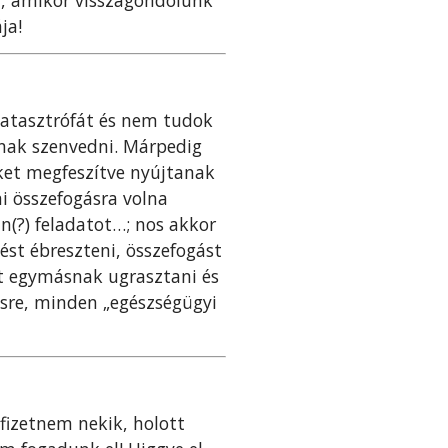
ja!
katasztrófát és nem tudok
gnak szenvedni. Márpedig
ket megfeszítve nyújtanak
mi összefogásra volna
n(?) feladatot…; nos akkor
tést ébreszteni, összefogást
t egymásnak ugrasztani és
ésre, minden „egészségügyi
fizetnem nekik, holott