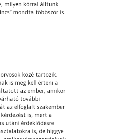
y, milyen kórral álltunk
ncs” mondta többször is.
orvosok közé tartozik,
k is meg kell érteni a
gáltatott az ember, amikor
 várható további
t az elfoglalt szakember
kérdezést is, mert a
s utáni érdeklődésre
sztalatokra is, de higgye
l, amikor visszagondolunk