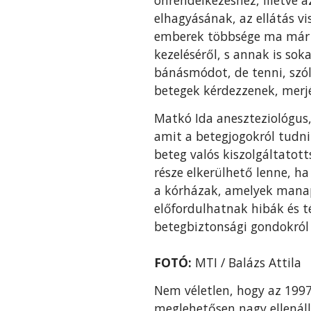
elhagyásának, az ellátás v
emberek többsége ma már ug
kezeléséről, s annak is s
bánásmódot, de tenni, szól
betegek kérdezzenek, merjé
Matkó Ida aneszteziológus,
amit a betegjogokról tudn
beteg valós kiszolgáltatotts
része elkerülhető lenne, h
a kórházak, amelyek manap
előfordulhatnak hibák és t
betegbiztonsági gondokról v
FOTÓ:
MTI / Balázs Attila
Nem véletlen, hogy az 1997
meglehetősen nagy ellenáll