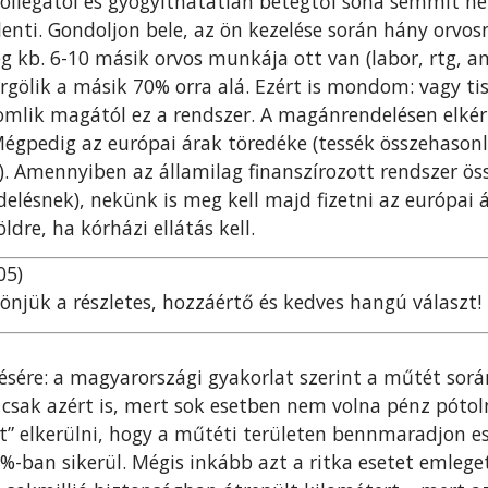
 kollégától és gyógyíthatatlan betegtől soha semmit ne
lenti. Gondoljon bele, az ön kezelése során hány orvosn
 kb. 6-10 másik orvos munkája ott van (labor, rtg, anes
rgölik a másik 70% orra alá. Ezért is mondom: vagy ti
omlik magától ez a rendszer. A magánrendelésen elkér
gpedig az európai árak töredéke (tessék összehasonlí
l). Amennyiben az államilag finanszírozott rendszer ös
lésnek), nekünk is meg kell majd fizetni az európai 
dre, ha kórházi ellátás kell.
05)
önjük a részletes, hozzáértő és kedves hangú választ!
désére: a magyarországi gyakorlat szerint a műtét sorá
 csak azért is, mert sok esetben nem volna pénz pótol
et” elkerülni, hogy a műtéti területen bennmaradjon 
9%-ban sikerül. Mégis inkább azt a ritka esetet emlege