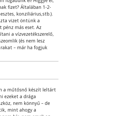
m fogadunk el! Higgye el,
ak fizet? Általában 1-2-
ztes, konziliárius,stb.).
szta vizet öntünk a
t pénz más eset. Az
tani a vízvezetékszerelő,
szeomlik (és nem lesz
árakat – már ha fogjuk
n a műtősnő készít leltárt
ni ezeket a drága
eszköz, nem könnyű – de
tik, mint ahogy a