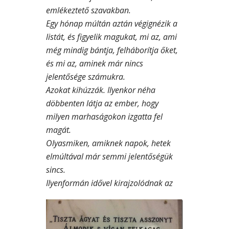
emlékeztető szavakban.
Egy hónap múltán aztán végignézik a
listát, és figyelik magukat, mi az, ami
még mindig bántja, felháborítja őket,
és mi az, aminek már nincs
jelentősége számukra.
Azokat kihúzzák. Ilyenkor néha
döbbenten látja az ember, hogy
milyen marhaságokon izgatta fel
magát.
Olyasmiken, amiknek napok, hetek
elmúltával már semmi jelentőségük
sincs.
Ilyenformán idővel kirajzolódnak a
z