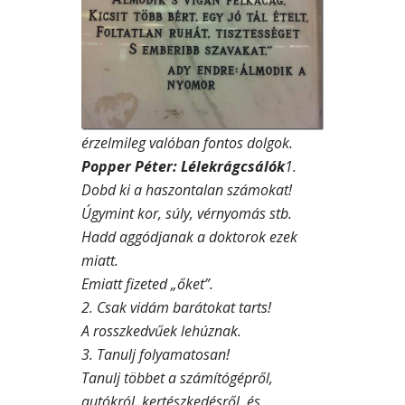
érzelmileg valóban fontos dolgok.
Popper Péter: Lélekrágcsálók
1.
Dobd ki a haszontalan számokat!
Úgymint kor, súly, vérnyomás stb.
Hadd aggódjanak a doktorok ezek
miatt.
Emiatt fizeted „őket”.
2. Csak vidám barátokat tarts!
A rosszkedvűek lehúznak.
3. Tanulj folyamatosan!
Tanulj többet a számítógépről,
autókról, kertészkedésről, és