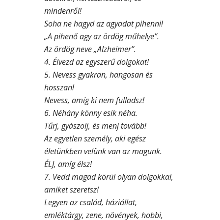
mindenről!
Soha ne hagyd az agyadat pihenni!
„A pihenő agy az ördög műhelye”.
Az ördög neve „Alzheimer”.
4. Élvezd az egyszerű dolgokat!
5. Nevess gyakran, hangosan és
hosszan!
Nevess, amíg ki nem fulladsz!
6. Néhány könny esik néha.
Tűrj, gyászolj, és menj tovább!
Az egyetlen személy, aki egész
életünkben velünk van az magunk.
ÉLJ, amíg élsz!
7. Vedd magad körül olyan dolgokkal,
amiket szeretsz!
Legyen az család, háziállat,
emléktárgy, zene, növények, hobbi,