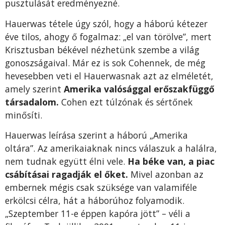
pusztulását eredményezné.
Hauerwas tétele úgy szól, hogy a háború kétezer
éve tilos, ahogy ő fogalmaz: „el van törölve”, mert
Krisztusban békével nézhetünk szembe a világ
gonoszságaival. Már ez is sok Cohennek, de még
hevesebben veti el Hauerwasnak azt az elméletét,
amely szerint
Amerika valósággal erőszakfüggő
társadalom.
Cohen ezt túlzónak és sértőnek
minősíti.
Hauerwas leírása szerint a háború „Amerika
oltára”. Az amerikaiaknak nincs válaszuk a halálra,
nem tudnak együtt élni vele.
Ha béke van, a piac
csábításai ragadják el őket.
Mivel azonban az
embernek mégis csak szüksége van valamiféle
erkölcsi célra, hát a háborúhoz folyamodik.
„Szeptember 11-e éppen kapóra jött” – véli a