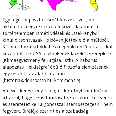
Egy régebbi posztot ismét közzéteszek, mert
aktualitása egyre inkább fokozódik, amint a
történelemben ismétlődések és „szekrényből
kihulló csontvázak” is bőven jöttek elő a múltból.
Különös fordulatokkal és meghökkentő újításokkal
kezdődött az USA új elnökének közéleti szereplése.
(Klímaegyezmény felrúgása…stb). A háborús
alapozású „lelkiségre” épülő filozófia elemzésének
egy részlete az alábbi írásmű is.
(historia@denesotto.hu kommentje)
A neves keresztény teológus kötetnyi tanulmányt
írt arról, hogy Jézus tanítását szó szerint kell venni,
és szeretetet kell a gonosszal szembeszegezni, nem
fegyvert. Bírálója szerint ez a szabadság