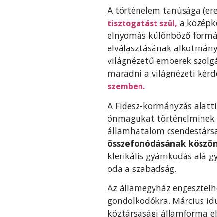
A történelem tanúsága (ere
a középko
tisztogatást szül,
elnyomás különböző formái
elválasztásának alkotmányo
világnézetű emberek szolgá
maradni a világnézeti kér
szemben.
A Fidesz-kormányzás alatti
önmagukat történelminek ne
államhatalom csendestársa
összefonódásának köszönh
klerikális gyámkodás alá gy
oda a szabadság.
Az államegyház engesztelh
gondolkodókra. Március idu
köztársasági államforma el