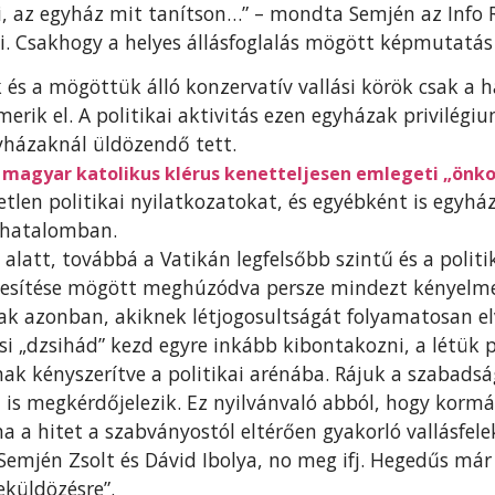
 az egyház mit tanítson…” – mondta Semjén az Info R
 Csakhogy a helyes állásfoglalás mögött képmutatás r
 és a mögöttük álló konzervatív vallási körök csak 
smerik el. A politikai aktivitás ezen egyházak privilégi
házaknál üldözendő tett.
 magyar katolikus klérus kenetteljesen emlegeti „önko
tlen politikai nyilatkozatokat, és egyébként is egyház
zhatalomban.
latt, továbbá a Vatikán legfelsőbb szintű és a politi
yesítése mögött meghúzódva persze mindezt kényelme
ak azonban, akiknek létjogosultságát folyamatosan elv
llási „dzsihád” kezd egyre inkább kibontakozni, a létük
nak kényszerítve a politikai arénába. Rájuk a szabads
is megkérdőjelezik. Ez nyilvánvaló abból, hogy kormá
 a hitet a szabványostól eltérően gyakorló vallásfel
Semjén Zsolt és Dávid Ibolya, no meg ifj. Hegedűs már
eküldözésre”.