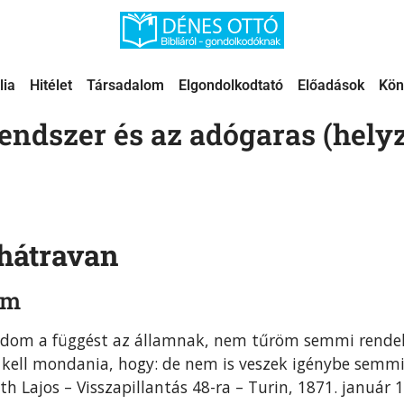
lia
Hitélet
Társadalom
Elgondolkodtató
Előadások
Kön
endszer és az adógaras (helyz
 hátravan
em
ndom a függést az államnak, nem tűröm semmi rende
 kell mondania, hogy: de nem is veszek igénybe semm
th Lajos – Visszapillantás 48-ra – Turin, 1871. január 1