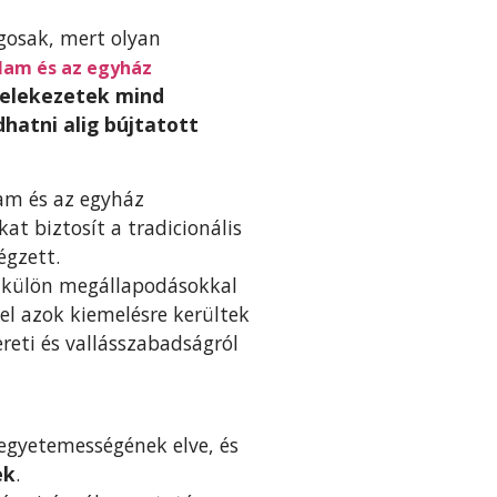
gosak, mert olyan
lam és az egyház
felekezetek mind
hatni alig bújtatott
lam és az egyház
at biztosít a tradicionális
égzett.
– külön megállapodásokkal
sel azok kiemelésre kerültek
ereti és vallásszabadságról
egyetemességének elve, és
ek
.