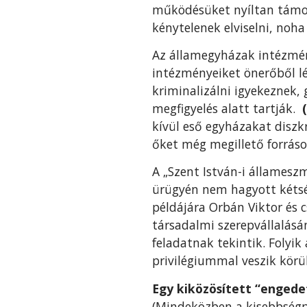
működésüket nyíltan támog
kénytelenek elviselni, noh
Az államegyházak intézmén
intézményeiket önerőből l
kriminalizálni igyekeznek,
megfigyelés alatt tartják.
kívül eső egyházakat diszk
őket még megillető forráso
A „Szent István-i államesz
ürügyén nem hagyott kétség
példájára Orbán Viktor és c
társadalmi szerepvállalásá
feladatnak tekintik. Folyi
privilégiummal veszik körül
Egy kiközösített “engede
(Mindeközben a kisebbségpo