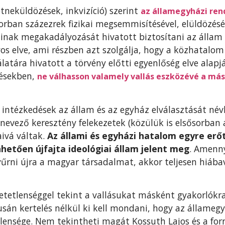
tneküldözések, inkvizíció) szerint
az államegyházi rend
rban százezrek fizikai megsemmisítésével, elüldözésév
nak megakadályozását hivatott biztosítani az állam 
s elve, ami részben azt szolgálja, hogy a közhatalom –
latára hivatott a törvény előtti egyenlőség elve alapj
désekben,
ne válhasson valamely vallás eszközévé a má
 intézkedések az állam és az egyház elválasztását név
vező keresztény felekezetek (közülük is elsősorban a
ivá váltak.
Az állami és egyházi hatalom egyre erő
etően újfajta ideológiai állam jelent meg
. Amenny
űrni újra a magyar társadalmat, akkor teljesen hiábav
etetlenséggel tekint a vallásukat másként gyakorlókr
sán kertelés nélkül ki kell mondani, hogy az államegy
lensége. Nem tekintheti magát Kossuth Lajos és a for