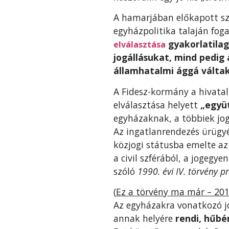
A hamarjában előkapott szé
egyházpolitika talaján f
gyakorlatilag
elválasztása
jogállásukat, mind pedig
államhatalmi ággá váltak
A Fidesz-kormány a hivatal
elválasztása helyett
„együ
egyházaknak, a többiek jog
Az ingatlanrendezés ürügy
közjogi státusba emelte az 
a civil szférából, a jogegy
szóló
1990. évi IV. törvény p
(
Ez a törvény ma már – 201
Az egyházakra vonatkozó j
annak helyére
rendi, hűbé