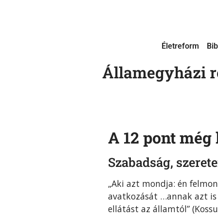
Életreform
Bib
Államegyházi r
A 12 pont még
Szabadság, szeret
„Aki azt mondja: én felmo
avatkozását …annak azt is
ellátást az államtól” (Kossu