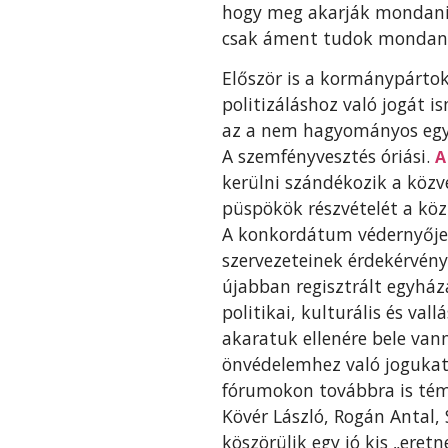
hogy meg akarják mondani,
csak áment tudok mondani.
Először is a kormánypártok
politizáláshoz való jogát i
az a nem hagyományos egy
A szemfényvesztés óriási.
A
kerülni szándékozik a közve
püspökök részvételét a kö
A konkordátum védernyője a
szervezeteinek érdekérvén
újabban regisztrált egyház
politikai, kulturális és va
akaratuk ellenére bele van
önvédelemhez való jogukat 
fórumokon továbbra is téma
Kövér László, Rogán Antal, 
köszörülik egy jó kis „eretn