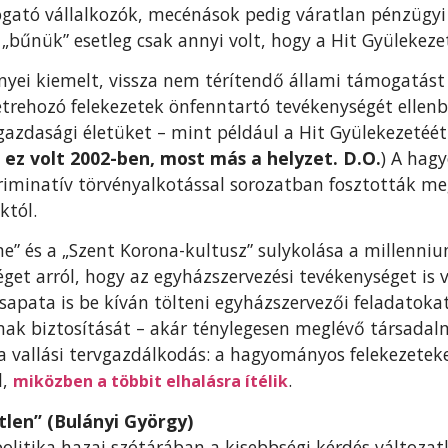
ató vállalkozók, mecénások pedig váratlan pénzügyi
a „bűnük” esetleg csak annyi volt, hogy a Hit Gyülekez
yei kiemelt, vissza nem térítendő állami támogatást 
étrehozó felekezetek önfenntartó tevékenységét ellen
 gazdasági életüket – mint például a Hit Gyülekezetéé
( ez volt 2002-ben, most más a helyzet. D.O.
) A hag
riminatív törvényalkotással sorozatban fosztották m
któl.
me” és a „Szent Korona-kultusz” sulykolása a millenn
et arról, hogy az egyházszervezési tevékenységet is v
sapata is be kíván tölteni egyházszervezői feladatokat
nak biztosítását – akár ténylegesen meglévő társadalmi
k a vallási tervgazdálkodás: a hagyományos felekezetek
,
.
miközben a többit elhalásra ítélik
tlen” (Bulányi György)
litika hazai szótárában a kisebbségi kérdés változatl