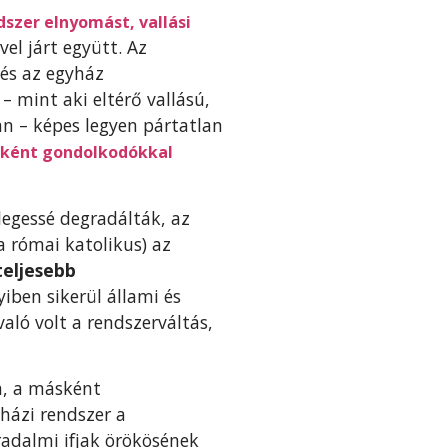
szer elnyomást, vallási
el járt együtt. Az
és az egyház
 mint aki eltérő vallású,
án – képes legyen pártatlan
sként gondolkodókkal
legessé degradálták, az
 római katolikus) az
teljesebb
iben sikerül állami és
aló volt a rendszerváltás,
a, a másként
házi rendszer a
radalmi ifjak örökösének