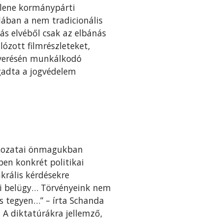
ellene kormánypárti
ában a nem tradicionális
ás elvéből csak az elbánás
ózott filmrészleteket,
étverésén munkálkodó
gadta a jogvédelem
atkozatai önmagukban
ben konkrét politikai
krális kérdésekre
ázi belügy… Törvényeink nem
is tegyen…” – írta Schanda
 A diktatúrákra jellemző,