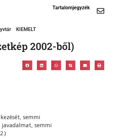
Tartalomjegyzék
yvtár
KIEMELT
etkép 2002-ből)
lkezését, semmi
i javadalmat, semmi
2.)