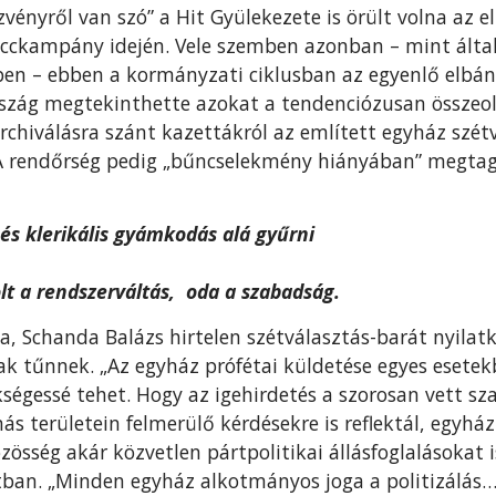
vényről van szó” a Hit Gyülekezete is örült volna az 
ecckampány idején. Vele szemben azonban – mint által
ben – ebben a kormányzati ciklusban az egyenlő elbán
ország megtekinthette azokat a tendenciózusan összeoll
archiválásra szánt kazettákról az említett egyház sz
 A rendőrség pedig „bűncselekmény hiányában” megta
és klerikális gyámkodás alá gyűrni
lt a rendszerváltás, oda a szabadság.
a, Schanda Balázs hirtelen szétválasztás-barát nyil
ak tűnnek. „Az egyház prófétai küldetése egyes esetek
ségessé tehet. Hogy az igehirdetés a szorosan vett sza
más területein felmerülő kérdésekre is reflektál, egyh
özösség akár közvetlen pártpolitikai állásfoglalásokat 
atban. „Minden egyház alkotmányos joga a politizálás…