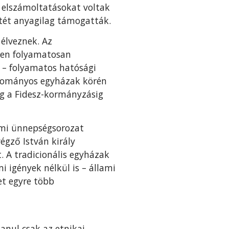
 elszámoltatásokat voltak
etét anyagilag támogatták.
élveznek. Az
ben folyamatosan
t – folyamatos hatósági
yományos egyházak körén
eg a Fidesz-kormányzásig
iumi ünnepségsorozat
égző István király
. A tradicionális egyházak
 igények nélkül is – állami
et egyre több
anul csak az etnikai