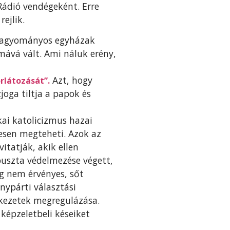
ádió vendégeként. Erre
ejlik.
a hagyományos egyházak
umává vált. Ami náluk erény,
Azt, hogy
rlátozását”.
joga tiltja a papok és
kai katolicizmus hazai
sen megteheti. Azok az
itatják, akik ellen
 puszta védelmezése végett,
ág nem érvényes, sőt
nypárti választási
ekezetek megregulázása.
 képzeletbeli késeiket