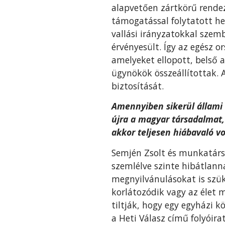
alapvetően zártkörű rendez
támogatással folytatott h
vallási irányzatokkal szem
érvényesült. Így az egész 
amelyeket ellopott, belső 
ügynökök összeállítottak.
biztosítását.
Amennyiben sikerül állami 
újra a magyar társadalmat,
akkor teljesen hiábavaló vo
Semjén Zsolt és munkatárs
szemlélve szinte hibátlann
megnyilvánulásokat is szük
korlátozódik vagy az élet 
tiltják, hogy egy egyházi k
a Heti Válasz című folyóir