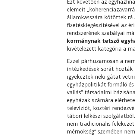
Ezt követően az egyházfina
elemeit „koherenciazavarrá
államkasszára kötötték rá 
fizetéskiegészítésével az 
rendszerének szabályai már
kormánynak tetsző egyhá
kivételezett kategória a m
Ezzel párhuzamosan a nem
intézkedések sorát hozták 
igyekeztek neki gátat vetn
egyházpolitikát formáló és
vallás” társadalmi bázisán
egyházak számára elérhetet
televíziót, köztéri rendezv
tábori lelkészi szolgálatbó
nem tradicionális felekeze
mérnökség” szemében nem k