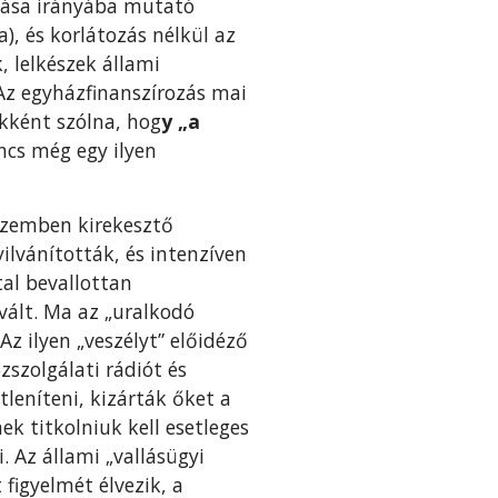
ztása irányába mutató
), és korlátozás nélkül az
 lelkészek állami
 Az egyházfinanszírozás mai
kként szólna, hog
y „a
ncs még egy ilyen
szemben kirekesztő
lvánították, és intenzíven
al bevallottan
vált. Ma az „uralkodó
z ilyen „veszélyt” előidéző
szolgálati rádiót és
tleníteni, kizárták őket a
ek titkolniuk kell esetleges
 Az állami „vallásügyi
igyelmét élvezik, a