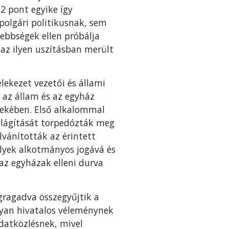
12 pont egyike így
polgári politikusnak, sem
ebbségek ellen próbálja
 az ilyen uszításban merült
lekezet vezetői és állami
 az állam és az egyház
dekében. Első alkalommal
ilágítását torpedózták meg
ilvánították az érintett
élyek alkotmányos jogává és
az egyházak elleni durva
egragadva összegyűjtik a
olyan hivatalos véleménynek
datközlésnek, mivel