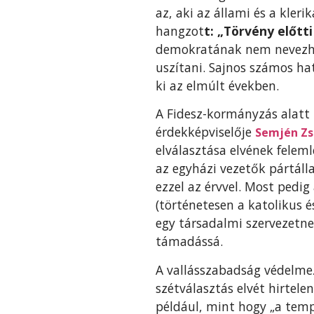
az, aki az állami és a kler
hangzot
t: „Törvény előtt
demokratának nem nevezheti
uszítani. Sajnos számos ha
ki az elmúlt években.
A Fidesz-kormányzás alatt 
érdekképviselője
Semjén Zs
elválasztása elvének fele
az egyházi vezetők pártál
ezzel az érvvel. Most pedig 
(történetesen a katolikus 
egy társadalmi szervezetne
támadássá.
A vallásszabadság védelmező
szétválasztás elvét hirtel
például, mint hogy „a tem