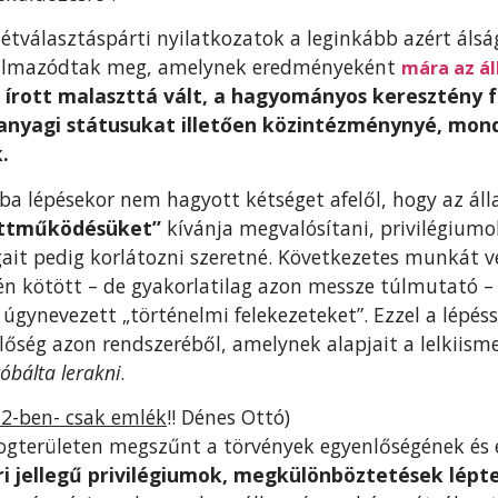
tválasztáspárti nyilatkozatok a leginkább azért álsá
ogalmazódtak meg, amelynek eredményeként
mára az ál
 írott malaszttá vált, a hagyományos keresztény 
 anyagi státusukat illetően közintézménynyé, mond
.
ba lépésekor nem hagyott kétséget afelől, hogy az ál
ttműködésüket”
kívánja megvalósítani, privilégiumok
ait pedig korlátozni szeretné. Következetes munkát v
én kötött – de gyakorlatilag azon messze túlmutató 
úgynevezett „történelmi felekezeteket”. Ezzel a lépés
enlőség azon rendszeréből, amelynek alapjait a lelkiism
róbálta lerakni
.
2-ben- csak emlék
!! Dénes Ottó)
ogterületen megszűnt a törvények egyenlőségének és 
ri jellegű privilégiumok, megkülönböztetések lépt