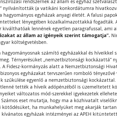
nszírozási rendszernek az állam és egyház szétválas
” nyilvánították (a vatikáni konkordátumra hivatkozva
a hagyományos egyházak anyagi életét. A falusi papok,
érintetteket lényegében közalkalmazottakká fogadták.
 kiválthatóak lennének egyetlen paragrafussal, ami a
zakat az állam az igényeik szerint támogatja”.
Ni
agyar költségvetésben.
 hagyományosnak számító egyházakkal és híveikkel 
meg. Térnyerésüket „nemzetbiztonsági kockázattá” nyi
i. A Fidesz-kormányzás alatt a Nemzetbiztonsági Hivat
 bizonyos egyházakat tervszerűen romboló tényezővé 
ak szűkülése egyenlő a nemzetbiztonsági kockázattal. A
lenné tették a híveik adópénzéből is üzemeltetett köz
ényeiket változatos mód-szerekkel igyekezetek ellehete
l. Számos eset mutatja, hogy ma a közhivatalt viselőkn
ti kötődésüket, ha munkahelyüket meg akarják tartani.
ívánatos egyházak intézményei az APEH kitüntetett f