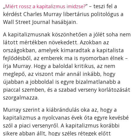
„
” – teszi fel a
Miért rossz a kapitalizmus imidzse?
kérdést Charles Murray libertárius politológus a
Wall Street Journal hasábjain.
A kapitalizmusnak köszönhetően a jólét soha nem
látott mértékben növekedett. Azokban az
országokban, amelyek kimaradtak a kapitalista
fejlődésből, az emberek ma is nyomorban élnek –
írja Murray. Hogy a baloldal kritikus, az nem
meglepő, az viszont már annál inkább, hogy
újabban a jobboldal is egyre bizalmatlanabb a
piaccal szemben, és a szabad verseny korlátozását
szorgalmazza.
Murray szerint a kiábrándulás oka az, hogy a
kapitalizmus a nyolcvanas évek óta egyre kevésbé
szól a piaci versenyről. A kapitalizmus korábbi
sikere abban állt, hogy széles rétegek előtt