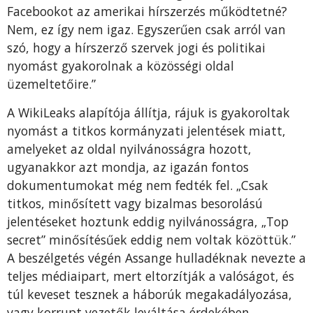
Facebookot az amerikai hírszerzés működtetné?
Nem, ez így nem igaz. Egyszerűen csak arról van
szó, hogy a hírszerző szervek jogi és politikai
nyomást gyakorolnak a közösségi oldal
üzemeltetőire.”
A WikiLeaks alapítója állítja, rájuk is gyakoroltak
nyomást a titkos kormányzati jelentések miatt,
amelyeket az oldal nyilvánosságra hozott,
ugyanakkor azt mondja, az igazán fontos
dokumentumokat még nem fedték fel. „Csak
titkos, minősített vagy bizalmas besorolású
jelentéseket hoztunk eddig nyilvánosságra, „Top
secret” minősítésűek eddig nem voltak közöttük.”
A beszélgetés végén Assange hulladéknak nevezte a
teljes médiaipart, mert eltorzítják a valóságot, és
túl keveset tesznek a háborúk megakadályozása,
vagy korrupt vezetők leváltása érdekében.