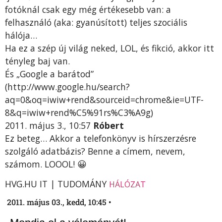
fotóknál csak egy még értékesebb van: a
felhasználó (aka: gyanúsított) teljes szociális
hálója…
Ha ez a szép új világ neked, LOL, és fikció, akkor itt
tényleg baj van.
És „Google a barátod”
(http://www.google.hu/search?
aq=0&oq=iwiw+rend&sourceid=chrome&ie=UTF-
8&q=iwiw+rend%C5%91rs%C3%A9g)
2011. május 3., 10:57
Róbert
Ez beteg… Akkor a telefonkönyv is hírszerzésre
szolgáló adatbázis? Benne a címem, nevem,
számom. LOOOL! 😀
HVG.HU IT | TUDOMÁNY
HÁLÓZAT
2011. május 03., kedd, 10:45 •