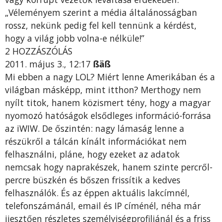
„Véleményem szerint a média általánosságban
rossz, nekünk pedig fel kell tennünk a kérdést,
hogy a világ jobb volna-e nélküle!”
2 HOZZÁSZÓLÁS
2011. május 3., 12:17
ßäß
Mi ebben a nagy LOL? Miért lenne Amerikában és a
világban másképp, mint itthon? Merthogy nem
nyílt titok, hanem közismert tény, hogy a magyar
nyomozó hatóságok elsődleges információ-forrása
az iWIW. De őszintén: nagy lámaság lenne a
részükről a tálcán kínált információkat nem
felhasználni, pláne, hogy ezeket az adatok
nemcsak hogy naprakészek, hanem szinte percről-
percre büszkén és bőszen frissítik a kedves
felhasználók. És az éppen aktuális lakcímnél,
telefonszámánál, email és IP címénél, néha már
ijesztően részletes személyiségprofiljánál és a friss