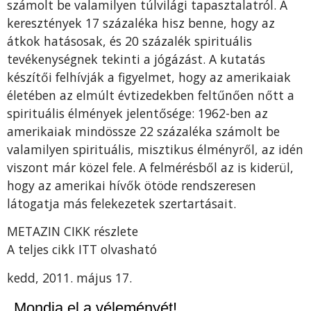
számolt be valamilyen túlvilági tapasztalatról. A
keresztények 17 százaléka hisz benne, hogy az
átkok hatásosak, és 20 százalék spirituális
tevékenységnek tekinti a jógázást. A kutatás
készítői felhívják a figyelmet, hogy az amerikaiak
életében az elmúlt évtizedekben feltűnően nőtt a
spirituális élmények jelentősége: 1962-ben az
amerikaiak mindössze 22 százaléka számolt be
valamilyen spirituális, misztikus élményről, az idén
viszont már közel fele. A felmérésből az is kiderül,
hogy az amerikai hívők ötöde rendszeresen
látogatja más felekezetek szertartásait.
METAZIN CIKK részlete
A teljes cikk ITT olvasható
kedd, 2011. május 17.
Mondja el a véleményét!