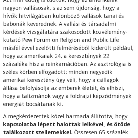
nagyon vallásosak, s az sem újdonság, hogy a
hívők hitvilágában különböző vallások tanai és
babonák keverednek. A vallási és társadalmi
kérdések vizsgálatára szakosodott közvélemény-
kutató Pew Forum on Religion and Public Life
másfél évvel ezelőtti felméréséből kiderült például,
hogy az amerikaiak 24, a keresztények 22
százaléka hisz a reinkarnációban. Az asztrológia is
széles körben elfogadott: minden negyedik
amerikai keresztény úgy véli, hogy a csillagok
állása befolyásolja az emberek életét, és elhiszi,
hogy a talizmánok vagy a földrajzi képződmények
energiát bocsátanak ki.
A megkérdezettek közel harmada állította, hogy
kapcsolatba lépett halottak lelkével, és ötöde
találkozott szellemekkel.
Összesen 65 százalék