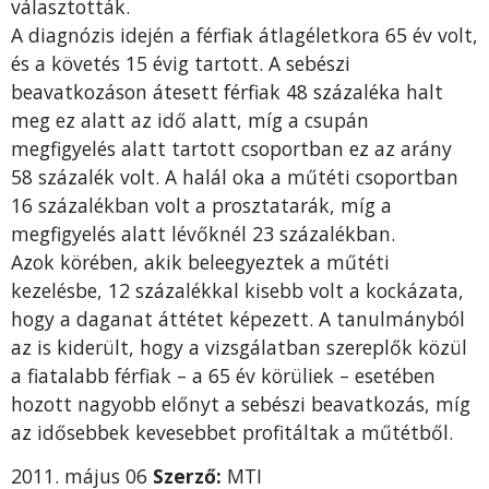
választották.
A diagnózis idején a férfiak átlagéletkora 65 év volt,
és a követés 15 évig tartott. A sebészi
beavatkozáson átesett férfiak 48 százaléka halt
meg ez alatt az idő alatt, míg a csupán
megfigyelés alatt tartott csoportban ez az arány
58 százalék volt. A halál oka a műtéti csoportban
16 százalékban volt a prosztatarák, míg a
megfigyelés alatt lévőknél 23 százalékban.
Azok körében, akik beleegyeztek a műtéti
kezelésbe, 12 százalékkal kisebb volt a kockázata,
hogy a daganat áttétet képezett. A tanulmányból
az is kiderült, hogy a vizsgálatban szereplők közül
a fiatalabb férfiak – a 65 év körüliek – esetében
hozott nagyobb előnyt a sebészi beavatkozás, míg
az idősebbek kevesebbet profitáltak a műtétből.
2011. május 06
Szerző:
MTI