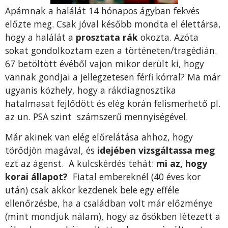
Apámnak a halálát 14 hónapos ágyban fekvés
előzte meg. Csak jóval később mondta el élettársa,
hogy a halálát a
prosztata rák
okozta. Azóta
sokat gondolkoztam ezen a történeten/tragédián.
67 betöltött évéből vajon mikor derült ki, hogy
vannak gondjai a jellegzetesen férfi kórral? Ma már
ugyanis közhely, hogy a rákdiagnosztika
hatalmasat fejlődött és elég korán felismerhető pl.
az un. PSA szint számszerű mennyiségével.
Már akinek van elég előrelátása ahhoz, hogy
törődjön magával, és
idejében vizsgáltassa meg
ezt az ágenst. A kulcskérdés tehát:
mi az, hogy
korai állapot?
Fiatal embereknél (40 éves kor
után) csak akkor kezdenek bele egy efféle
ellenőrzésbe, ha a családban volt már előzménye
(mint mondjuk nálam), hogy az ősökben létezett a