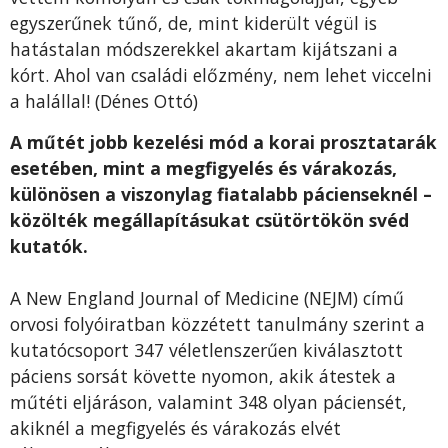
egyszerűnek tűnő, de, mint kiderült végül is
hatástalan módszerekkel akartam kijátszani a
kórt. Ahol van családi előzmény, nem lehet viccelni
a halállal! (Dénes Ottó)
A műtét jobb kezelési mód a korai prosztatarák
esetében, mint a megfigyelés és várakozás,
különösen a viszonylag fiatalabb pácienseknél –
közölték megállapításukat csütörtökön svéd
kutatók.
A New England Journal of Medicine (NEJM) című
orvosi folyóiratban közzétett tanulmány szerint a
kutatócsoport 347 véletlenszerűen kiválasztott
páciens sorsát követte nyomon, akik átestek a
műtéti eljáráson, valamint 348 olyan páciensét,
akiknél a megfigyelés és várakozás elvét