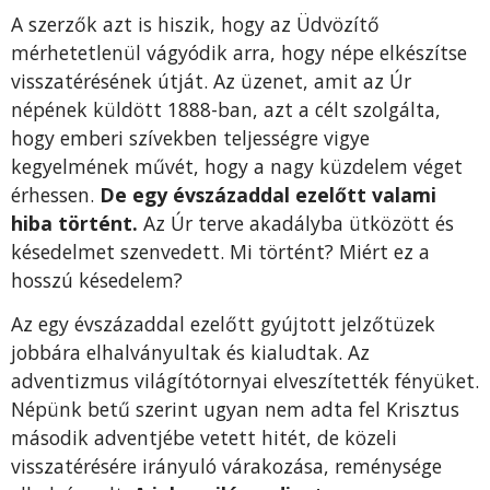
A szerzők azt is hiszik, hogy az Üdvözítő
mérhetetlenül vágyódik arra, hogy népe elkészítse
visszatérésének útját. Az üzenet, amit az Úr
népének küldött 1888-ban, azt a célt szolgálta,
hogy emberi szívekben teljességre vigye
kegyelmének művét, hogy a nagy küzdelem véget
érhessen.
De egy évszázaddal ezelőtt valami
hiba történt.
Az Úr terve akadályba ütközött és
késedelmet szenvedett. Mi történt? Miért ez a
hosszú késedelem?
Az egy évszázaddal ezelőtt gyújtott jelzőtüzek
jobbára elhalványultak és kialudtak. Az
adventizmus világítótornyai elveszítették fényüket.
Népünk betű szerint ugyan nem adta fel Krisztus
második adventjébe vetett hitét, de közeli
visszatérésére irányuló várakozása, reménysége