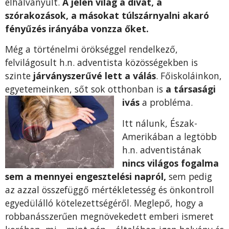
elhalványult.
A jelen világ a divat, a
szórakozások, a másokat túlszárnyalni akaró
fényűzés irányába vonzza őket.
Még a történelmi örökséggel rendelkező,
felvilágosult h.n. adventista közösségekben is
szinte
járványszerűvé lett a válás
. Főiskoláinkon,
egyetemeinken, sőt sok otthonban is
a társasági
ivás
a probléma.
Itt nálunk, Észak-
Amerikában a legtöbb
h.n. adventistának
nincs világos fogalma
sem a mennyei engesztelési napról,
sem pedig
az azzal összefüggő mértékletesség és önkontroll
egyedülálló kötelezettségéről. Meglepő, hogy a
robbanásszerűen megnövekedett emberi ismeret