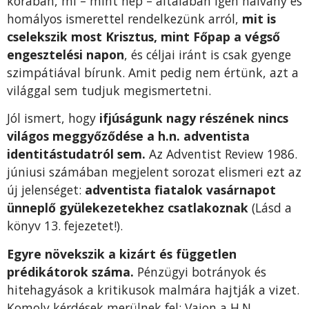
korában, mi – mint nép – általában igen halvány és
homályos ismerettel rendelkezünk arról,
mit is
cselekszik most Krisztus, mint Főpap a végső
engesztelési napon
, és céljai iránt is csak gyenge
szimpátiával bírunk. Amit pedig nem értünk, azt a
világgal sem tudjuk megismertetni.
Jól ismert, hogy
ifjúságunk nagy részének nincs
világos meggyőződése a h.n. adventista
identitástudatról sem.
Az Adventist Review 1986.
júniusi számában megjelent sorozat elismeri ezt az
új jelenséget:
adventista fiatalok vasárnapot
ünneplő gyülekezetekhez csatlakoznak
(Lásd a
könyv 13. fejezetet!).
Egyre növekszik a kizárt és független
prédikátorok száma.
Pénzügyi botrányok és
hitehagyások a kritikusok malmára hajtják a vizet.
Komoly kérdések merülnek fel: Vajon a H.N.