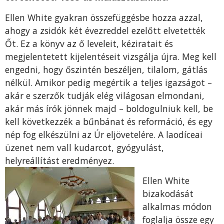
Ellen White gyakran összefüggésbe hozza azzal,
ahogy a zsidók két évezreddel ezelőtt elvetették
Őt. Ez a könyv az ő leveleit, kéziratait és
megjelentetett kijelentéseit vizsgálja újra. Meg kell
engedni, hogy őszintén beszéljen, tilalom, gátlás
nélkül. Amikor pedig megértik a teljes igazságot –
akár e szerzők tudják elég világosan elmondani,
akár más írók jönnek majd – boldogulniuk kell, be
kell következzék a bűnbánat és reformáció, és egy
nép fog elkészülni az Úr eljövetelére. A laodíceai
üzenet nem vall kudarcot, gyógyulást,
helyreállítást eredményez.
Ellen White
bizakodását
alkalmas módon
foglalja össze egy