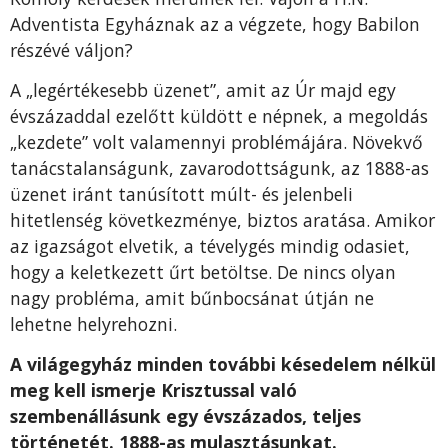
Adventista Egyháznak az a végzete, hogy Babilon
részévé váljon?
A „legértékesebb üzenet”, amit az Úr majd egy
évszázaddal ezelőtt küldött e népnek, a megoldás
„kezdete” volt valamennyi problémájára. Növekvő
tanácstalanságunk, zavarodottságunk, az 1888-as
üzenet iránt tanúsított múlt- és jelenbeli
hitetlenség következménye, biztos aratása. Amikor
az igazságot elvetik, a tévelygés mindig odasiet,
hogy a keletkezett űrt betöltse. De nincs olyan
nagy probléma, amit bűnbocsánat útján ne
lehetne helyrehozni.
A világegyház minden további késedelem nélkül
meg kell ismerje Krisztussal való
szembenállásunk egy évszázados, teljes
történetét. 1888-as mulasztásunkat.