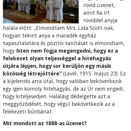
rövid üzenet,
amit fia írt
röviddel anyja
halála előtt: „Elmondtam Mrs. Lida Scott-nak,
hogyan tekint anya a maradék egyház
tapasztalatára és pozitív tanítását is elmondtam,
hogy
Isten nem fogja megengedni, hogy ez a
felekezet olyan teljességgel a hitehagyás
útjára lépjen, hogy sor kerüljön egy másik
közösség létrejöttére”
(Levél, 1915. május 23). Ez
a kijelentés arra utal, hogy valóban bekövetkezik
egy igen komoly hitehagyás, de az Úr nem engedi,
hogy kiteljesedjen. Haláláig dédelgette azt a
meggyőződését, hogy végül bekövetkezik az a
felekezeti bűnbánat.
Mit mondott az 1888-as üzenet?