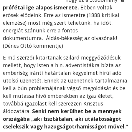
prófétai ige alapos ismerete.
Ebben voltak
erősek elődeink. Erre az ismeretre (1888 kritikai
elemzése) most még szert tehetünk, ha időt,
energiát szánunk erre a fontos
dokumentumra.
Áldás-békesség az olvasónak!
(Dénes Ottó kommentje)
E mű szerzői kitartanak szilárd meggyőződésük
mellett, hogy Isten a h.n. adventistákra bízta az
emberiség iránti határtalan kegyelmét hírül adó
utolsó üzenetét. Ennek az üzenetnek tartalmaznia
kell a bűn problémájának végső megoldását és be
kell mutassa hívő emberekben az igaz életet,
továbbá igazolást kell szerezzen Krisztus
áldozatára.
Senki nem kerülhet be a mennyek
országába „aki tisztátalan, aki utálatosságot
cselekszik vagy hazugságot/hamisságot művel.”