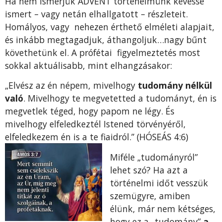
Ha nem ismerjük ADVENT történelmünk kevéssé
ismert – vagy netán elhallgatott – részleteit.
Homályos, vagy nehezen érthető elméleti alapjait,
és inkább megtagadjuk, áthangoljuk…nagy bűnt
követhetünk el. A prófétai figyelmeztetés most
sokkal aktuálisabb, mint elhangzásakor:
„Elvész az én népem, mivelhogy
tudomány nélkül
való
. Mivelhogy te megvetetted a tudományt, én is
megvetlek téged, hogy papom ne légy. És
mivelhogy elfeledkeztél Istened törvényéről,
elfeledkezem én is a te fiaidról.” (
HÓSEÁS 4:6)
Miféle „tudományról”
lehet szó? Ha azt a
történelmi időt vesszük
szemügyre, amiben
élünk, már nem kétséges,
hogy ez a „tudomány”
a