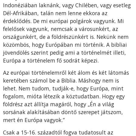
Indonéziában laknánk, vagy Chilében, vagy esetleg
Dél-Afrikában, talán nem lenne ekkora az
érdeklődés. De mi európai polgárok vagyunk. Mi
felelősek vagyunk, nemcsak a városunkért, az
országunkért, de a földrészünkért is. Nekünk nem
közömbös, hogy Európában mi történik. A bibliai
jövendölés szerint pedig ami a történelmét illeti,
Európa a történelem fő sodrát képezi.
Az európai történelemről két álom és két látomás
keretében számol be a Biblia. Máshogy nem is
lehet. Nem tudom, tudják-e, hogy Európa, mint
fogalom, mióta létezik a köztudatban. Hogy egy
földrész azt állítja magáról, hogy „Én a világ
sorsának alakításában döntő szerepet játszom,
mert én Európa vagyok.”
Csak a 15-16. századtól fogva tudatosult az