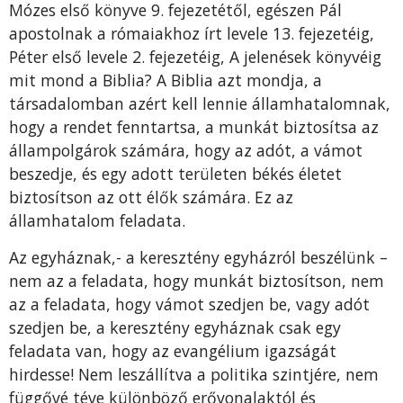
Mózes első könyve 9. fejezetétől, egészen Pál
apostolnak a rómaiakhoz írt levele 13. fejezetéig,
Péter első levele 2. fejezetéig, A jelenések könyvéig
mit mond a Biblia? A Biblia azt mondja, a
társadalomban azért kell lennie államhatalomnak,
hogy a rendet fenntartsa, a munkát biztosítsa az
állampolgárok számára, hogy az adót, a vámot
beszedje, és egy adott területen békés életet
biztosítson az ott élők számára. Ez az
államhatalom feladata.
Az egyháznak,- a keresztény egyházról beszélünk –
nem az a feladata, hogy munkát biztosítson, nem
az a feladata, hogy vámot szedjen be, vagy adót
szedjen be, a keresztény egyháznak csak egy
feladata van, hogy az evangélium igazságát
hirdesse! Nem leszállítva a politika szintjére, nem
függővé téve különböző erővonalaktól és