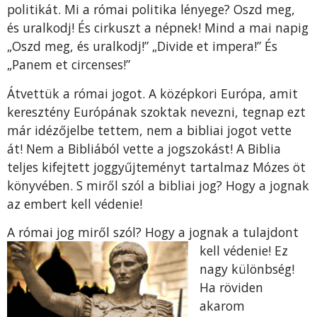
politikát. Mi a római politika lényege? Oszd meg,
és uralkodj! És cirkuszt a népnek! Mind a mai napig
„Oszd meg, és uralkodj!” „Divide et impera!” És
„Panem et circenses!”
Átvettük a római jogot. A középkori Európa, amit
keresztény Európának szoktak nevezni, tegnap ezt
már idézőjelbe tettem, nem a bibliai jogot vette
át! Nem a Bibliából vette a jogszokást! A Biblia
teljes kifejtett joggyűjteményt tartalmaz Mózes öt
könyvében. S miről szól a bibliai jog? Hogy a jognak
az embert kell védenie!
A római jog miről szól?
Hogy a jognak a tulajdont
kell védenie! Ez
nagy különbség!
Ha röviden
akarom