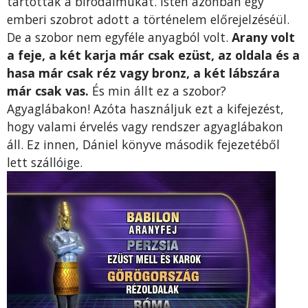
tartották a birodalmukat. Isten azonban egy
emberi szobrot adott a történelem előrejelzéséül.
De a szobor nem egyféle anyagból volt.
Arany volt
a feje, a két karja már csak ezüst, az oldala és a
hasa már csak réz vagy bronz, a két lábszára
már csak vas.
És min állt ez a szobor?
Agyaglábakon! Azóta használjuk ezt a kifejezést,
hogy valami érvelés vagy rendszer agyaglábakon
áll. Ez innen, Dániel könyve második fejezetéből
lett szállóige.