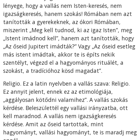
lényege, hogy a vallás nem Isten-keresés, nem
igazságkeresés, hanem szokás! Rómában nem azt
tanították a gyerekeknek, az ókori Rómában,
miszerint „Meg kell tudnod, ki az igaz Isten”, meg
„Istent imádnod kell”, hanem azt tanították, hogy
„Az őseid Jupitert imádták?” Vagy „Az őseid esetleg
más istent imádtak, akkor te is építs nekik
szentélyt, végezd el a hagyományos rituálét, a
szokást, a tradícióhoz kösd magadat”.
Religio. Ez a latin nyelvben a vallás szava: Religio.
Ez annyit jelent, ennek ez az etimológiája,
„aggályosan kötődni valamihez”. A vallás szokás
kérdése. Beleszülettél egy vallási irányzatba, ott
kell maradnod. A vallás nem igazságkeresés
kérdése. Amit az őseid tartottak, mint
hagyományt, vallási hagyományt, te is maradj meg