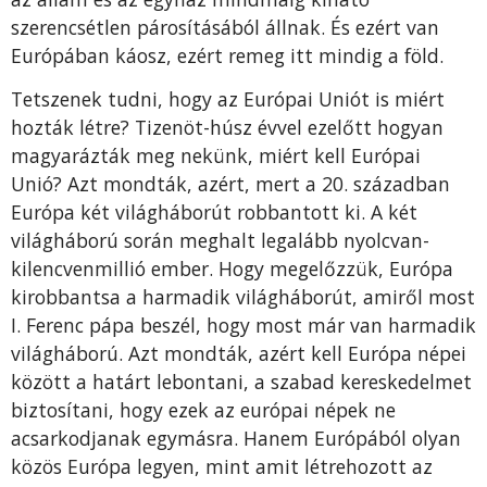
szerencsétlen párosításából állnak. És ezért van
Európában káosz, ezért remeg itt mindig a föld.
Tetszenek tudni, hogy az Európai Uniót is miért
hozták létre? Tizenöt-húsz évvel ezelőtt hogyan
magyarázták meg nekünk, miért kell Európai
Unió? Azt mondták, azért, mert a 20. században
Európa két világháborút robbantott ki. A két
világháború során meghalt legalább nyolcvan-
kilencvenmillió ember. Hogy megelőzzük, Európa
kirobbantsa a harmadik világháborút, amiről most
I. Ferenc pápa beszél, hogy most már van harmadik
világháború. Azt mondták, azért kell Európa népei
között a határt lebontani, a szabad kereskedelmet
biztosítani, hogy ezek az európai népek ne
acsarkodjanak egymásra. Hanem Európából olyan
közös Európa legyen, mint amit létrehozott az