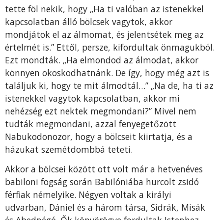
tette föl nekik, hogy „Ha ti valóban az istenekkel
kapcsolatban álló bölcsek vagytok, akkor
mondjátok el az álmomat, és jelentsétek meg az
értelmét is.” Ettől, persze, kifordultak önmagukból.
Ezt mondták. „Ha elmondod az álmodat, akkor
könnyen okoskodhatnánk. De így, hogy még azt is
találjuk ki, hogy te mit álmodtál…” „Na de, ha ti az
istenekkel vagytok kapcsolatban, akkor mi
nehézség ezt nektek megmondani?” Mivel nem
tudták megmondani, azzal fenyegetőzött
Nabukodonozor, hogy a bölcseit kiirtatja, és a
házukat szemétdombbá teteti.
Akkor a bölcsei között ott volt már a hetvenéves
babiloni fogság során Babilóniába hurcolt zsidó
férfiak némelyike. Négyen voltak a királyi
udvarban, Dániel és a három társa, Sidrák, Misák