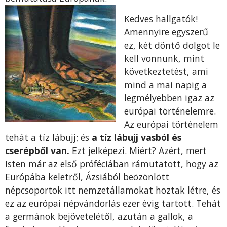
Kedves hallgatók!
Amennyire egyszerű
ez, két döntő dolgot le
kell vonnunk, mint
következtetést, ami
mind a mai napig a
legmélyebben igaz az
európai történelemre.
Az európai történelem
tehát a tíz lábujj; és
a tíz lábujj vasból és
cserépből van.
Ezt jelképezi. Miért? Azért, mert
Isten már az első próféciában rámutatott, hogy az
Európába keletről, Ázsiából beözönlött
népcsoportok itt nemzetállamokat hoztak létre, és
ez az európai népvándorlás ezer évig tartott. Tehát
a germánok bejövetelétől, azután a gallok, a