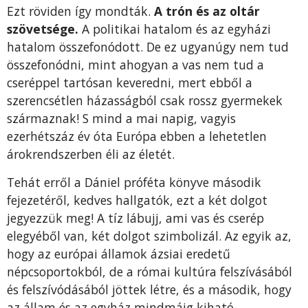
Ezt röviden így mondták.
A trón és az oltár
szövetsége.
A politikai hatalom és az egyházi
hatalom összefonódott. De ez ugyanúgy nem tud
összefonódni, mint ahogyan a vas nem tud a
cseréppel tartósan keveredni, mert ebből a
szerencsétlen házasságból csak rossz gyermekek
származnak! S mind a mai napig, vagyis
ezerhétszáz év óta Európa ebben a lehetetlen
árokrendszerben éli az életét.
Tehát erről a Dániel próféta könyve második
fejezetéről, kedves hallgatók, ezt a két dolgot
jegyezzük meg! A tíz lábujj, ami vas és cserép
elegyéből van, két dolgot szimbolizál. Az egyik az,
hogy az európai államok ázsiai eredetű
népcsoportokból, de a római kultúra felszívásából
és felszívódásából jöttek létre, és a második, hogy
az állam és az egyház mindmáig kiható