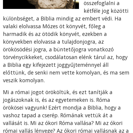
összefoglalni a
kétféle jog közötti
különbséget, a Biblia mindig az embert védi. Ha
valaki elolvassa Mózes öt könyvét, főleg a
harmadik és az ötödik könyvét, ezekben a
könyvekben elolvassa a tulajdonjogra, az
örökösödési jogra, a büntetőjogra vonatkozó
törvénycikkeket, csodálatosan elénk tárul az, hogy
a Biblia egy kifejezett joggyűjteménnyel áll
előttünk, de senki nem vette komolyan, és ma sem
veszik komolyan.
Mi a római jogot örököltük, és ezt tanítják a
jogászoknak is, és az egyetemeken is. Róma
örökösei vagyunk! Ezért mondja a Biblia, hogy a
vashoz tapad a cserép. Rómának vettük át a
vallását is. Mi az ókori Róma vallása? Mi az ókori
római vallás lényege? Az ókori római vallásnak az a