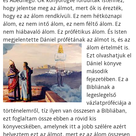
és Abednégó. Ők könyörögve fordultak Istenhez,
hogy jelentse meg az álmot, mert ők is érezték,
hogy ez az álom rendkívüli. Ez nem hétköznapi
álom, ez nem intő álom, ez nem féltő álom. Ez
nem hiábavaló álom. Ez prófétikus álom. És Isten
megjelentette Dániel prófétának az álmot is, é
s az
álom értelmét is.
Ezt olvashatjuk el
Dániel könyve
második
fejezetében. Ez a
Bibliának a
legeslegelső
vázlatpróféciája a
történelemről, tíz ilyen van összesen a Bibliában,
ezt foglaltam össze ebben a rövid kis
könyvecskében, amelynek itt a jobb szélére azért
helyeztem ezt az álmot, mert ez az álom összesen