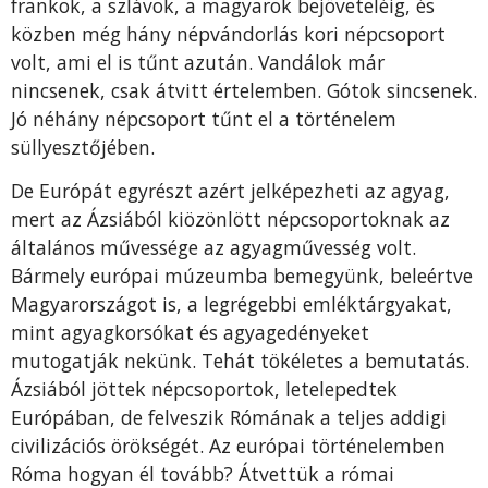
frankok, a szlávok, a magyarok bejöveteléig, és
közben még hány népvándorlás kori népcsoport
volt, ami el is tűnt azután. Vandálok már
nincsenek, csak átvitt értelemben. Gótok sincsenek.
Jó néhány népcsoport tűnt el a történelem
süllyesztőjében.
De Európát egyrészt azért jelképezheti az agyag,
mert az Ázsiából kiözönlött népcsoportoknak az
általános művessége az agyagművesség volt.
Bármely európai múzeumba bemegyünk, beleértve
Magyarországot is, a legrégebbi emléktárgyakat,
mint agyagkorsókat és agyagedényeket
mutogatják nekünk. Tehát tökéletes a bemutatás.
Ázsiából jöttek népcsoportok, letelepedtek
Európában, de felveszik Rómának a teljes addigi
civilizációs örökségét. Az európai történelemben
Róma hogyan él tovább? Átvettük a római