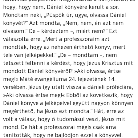
hogy, hogy nem, Dániel könyvére került a sor.
Mondtam neki, „Püspök úr, ugye, olvassa Dániel
könyvét?” Azt mondta, „Nem, nem, én azt nem
olvasom.” De – kérdeztem –, miért nem?” Ezt
válaszolta erre. „Mert a professzoraim azt
mondták, hogy az nehezen érthető könyv, mert
tele van jelképekkel.” „De – mondtam –, nem
tetszett feltenni a kérdést, hogy Jézus Krisztus mit
mondott Dániel könyvéről? »Aki olvassa, értse
meg!« Máté evangéliuma 24. fejezetének 14.
versében. Jézus így utalt vissza a dánieli próféciára,
»Aki olvassa értse meg!« Ebből az következik, hogy
Dániel könyve a jelképeivel együtt nagyon könnyen
megérthető, ha Jézus ezt mondta.” Hát, erre az
volt a válasz, hogy ő tudomásul veszi, Jézus mit
mond. De hát a professzorai mégis csak arra
tanították, hogy ne bajlódjon ezzel a könyvvel.