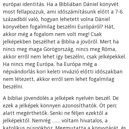
európai identitás. Ha a Bibliában Dániel könyvét
most fellapozzuk, ami időszámításunk előtt a 7-6.
századból való, hogyan lehetett volna Dániel
könyvében fogalmilag beszélni Európáról? Hát,
akkor még a fogalom nem volt meg! Csak
jelképekben beszélhet a Biblia a jövőről. Mert ha
nincs meg maga Görögország, nincs meg Róma,
akkor erről nem lehet így beszélni, csak jelképekkel.
Ha nincs meg Európa, ha Európa még a
népvándorlás kori keleti invázió előtti időszakban
nem létezett, akkor erről sem lehet fogalmilag
beszélni.
A bibliai jövendölés a jelképek nyelvén beszél. De
ezek a jelképek könnyen azonosíthatók. Öt perc
alatt megérthetők. Senki ne féljen ezektől a
jelképektől. Nemrég …… voltam hivatalos, a
katolikus püspökhöz. Megmutatta a könyvtárát, és