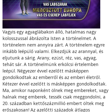
Vagyis egy agyaglábakon álló, hatalmas nagy
kolosszussal ábrázolta Isten a történelmet. A
történelem nem annyira zárt. A történelem egyre
inkább leépülő valami. Elkezdjük az arannyal, és
eljutunk a sárig. Arany, ezüst, réz, vas, agyag,
tehát sár. A történelmünk erkölcsi értelemben
leépül. Négyezer évvel ezelőtt másképpen
gondolkodtak az emberről és az emberi életről.
Kétezer évvel ezelőtt is másképpen gondolkodtak.
Ma, amikor naponként ölnek meg embereket, vagy
halnak meg emberek, tessék csak meggondolni, a
20. században kettőszázmillió embert öltek meg
erőszakosan! Az azelőtti századok átlagos