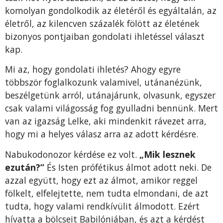
komolyan gondolkodik az életéről és egyáltalán, az
életről, az kilencven százalék fölött az életének
bizonyos pontjaiban gondolati ihletéssel választ
kap.
Mi az, hogy gondolati ihletés? Ahogy egyre
többször foglalkozunk valamivel, utánanézünk,
beszélgetünk arról, utánajárunk, olvasunk, egyszer
csak valami világosság fog gyulladni bennünk. Mert
van az igazság Lelke, aki mindenkit rávezet arra,
hogy mi a helyes válasz arra az adott kérdésre.
Nabukodonozor kérdése ez volt.
„Mik lesznek
ezután?”
És Isten prófétikus álmot adott neki. De
azzal együtt, hogy ezt az álmot, amikor reggel
fölkelt, elfelejtette, nem tudta elmondani, de azt
tudta, hogy valami rendkívülit álmodott. Ezért
hívatta a bölcseit Babilóniában, és azt a kérdést