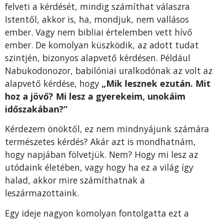
felveti a kérdését, mindig számíthat válaszra
Istentől, akkor is, ha, mondjuk, nem vallásos
ember. Vagy nem bibliai értelemben vett hívő
ember. De komolyan küszködik, az adott tudat
szintjén, bizonyos alapvető kérdésen. Például
Nabukodonozor, babilóniai uralkodónak az volt az
alapvető kérdése, hogy
„Mik lesznek ezután. Mit
hoz a jövő? Mi lesz a gyerekeim, unokáim
időszakában?”
Kérdezem önöktől, ez nem mindnyájunk számára
természetes kérdés? Akár azt is mondhatnám,
hogy napjában fölvetjük. Nem? Hogy mi lesz az
utódaink életében, vagy hogy ha ez a világ így
halad, akkor mire számíthatnak a
leszármazottaink.
Egy ideje nagyon komolyan fontolgatta ezt a