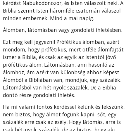
kérdést Nabukodonozor, és Isten válaszolt neki. A
Biblia szerint Isten háromféle csatornán válaszol
minden embernek. Mind a mai napig.
Álomban, látomásban vagy gondolati ihletésben.
Ezt meg kell jegyezni! Prófétikus álomban, azért
mondom, hogy prófétikus, mert ötféle álomfajtát
ismer a Biblia, és csak az egyik az Istentől jövő
prófétikus álom. Látomásban, ami hasonló az
álomhoz, ám azért van különbség ahhoz képest.
Álomból a Bibliában van, mondjuk, egy százalék.
Látomásból van hét-nyolc százalék. De a Biblia
döntő része gondolati ihletés.
Ha mi valami fontos kérdéssel kelünk és fekszünk,
nem biztos, hogy álmot fogunk kapni, sőt, egy
százalék erre csak az esély. Hogy látomás, arra is
csak hét-nyolc százalék, de az biztos, hogy aki