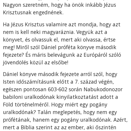
Nagyon szeretném, hogy ha önök inkább Jézus
Krisztusnak engednének.
Ha Jézus Krisztus valamire azt mondja, hogy azt
nem is kell neki magyaráznia. Vegyük azt a
könyvet, és olvassuk el, mert aki olvassa, értse
meg! Miről szól Dániel próféta könyve második
fejezete? És máris belevágunk az Európáról szóló
jövendölés közül az elsőbe!
Dániel könyve második fejezete arról szól, hogy
Isten időszámításunk előtt a 7. század végén,
egészen pontosan 603-602 során Nabukodonozor
babiloni uralkodónak kinyilatkoztatást adott a
Föld történelméről. Hogy miért egy pogány
uralkodónak? Talán meglepetés, hogy nem egy
prófétának, hanem egy pogány uralkodónak. Azért,
mert a Biblia szerint az az ember, aki őszintén