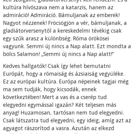
kultúra hívószava nem a katarzis, hanem az
admiráció! Admiráció. Bámuljanak az emberek!
Nagyot nézzenek! Fröcsögjön a vér, bámuljanak, a
gladiátorversenytől a kereskedelmi tévékig csak
egy szűk arasz a különbség. Róma örökösei
vagyunk. Semmi új nincs a Nap alatt. Ezt mondta a
bölcs Salamon! „Semmi új nincs a Nap alatt!”
Kedves hallgatók! Csak így lehet bemutatni
Európát, hogy a rómaiság és ázsiaiság vegyüléke.
Ez az európai kultúra. Európa népeinek tagjai még
ma sem tudják, hogy kicsodák, ennek
következtében! Mert a vas és a cserép tud
elegyedni egymással igazán? Két teljesen más
anyag! Huzamosan, tartósan nem tud elegyedni.
Csak látszatra tud elegyedni, egy ideig, amíg azt az
agyagot rászorítod a vasra. Azután az elkezd