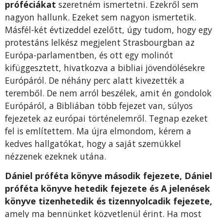
próféciákat
szeretném ismertetni. Ezekről sem
nagyon hallunk. Ezeket sem nagyon ismertetik.
Másfél-két évtizeddel ezelőtt, úgy tudom, hogy egy
protestáns lelkész megjelent Strasbourgban az
Európa-parlamentben, és ott egy molinót
kifüggesztett, hivatkozva a bibliai jövendölésekre
Európáról. De néhány perc alatt kivezették a
teremből. De nem arról beszélek, amit én gondolok
Európáról, a Bibliában több fejezet van, súlyos
fejezetek az európai történelemről. Tegnap ezeket
fel is említettem. Ma újra elmondom, kérem a
kedves hallgatókat, hogy a saját szemükkel
nézzenek ezeknek utána.
Dániel próféta könyve második fejezete, Dániel
próféta könyve hetedik fejezete és A jelenések
könyve tizenhetedik és tizennyolcadik fejezete,
amely ma bennünket közvetlenül érint. Ha most