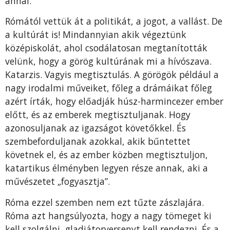
annál.
Rómától vettük át a politikát, a jogot, a vallást. De
a kultúrát is! Mindannyian akik végeztünk
középiskolát, ahol csodálatosan megtanították
velünk, hogy a görög kultúrának mi a hívószava.
Katarzis. Vagyis megtisztulás. A görögök például a
nagy irodalmi műveiket, főleg a drámáikat főleg
azért írták, hogy előadják húsz-harmincezer ember
előtt, és az emberek megtisztuljanak. Hogy
azonosuljanak az igazságot követőkkel. És
szembeforduljanak azokkal, akik bűntettet
követnek el, és az ember közben megtisztuljon,
katartikus élményben legyen része annak, aki a
művészetet „fogyasztja”.
Róma ezzel szemben nem ezt tűzte zászlajára.
Róma azt hangsúlyozta, hogy a nagy tömeget ki
kell szolgálni, gladiátorversenyt kell rendezni. És a