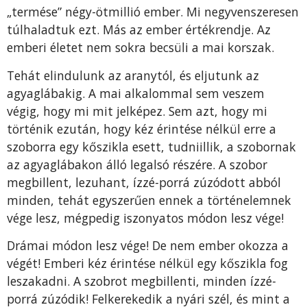
„termése” négy-ötmillió ember. Mi negyvenszeresen
túlhaladtuk ezt. Más az ember értékrendje. Az
emberi életet nem sokra becsüli a mai korszak.
Tehát elindulunk az aranytól, és eljutunk az
agyaglábakig. A mai alkalommal sem veszem
végig, hogy mi mit jelképez. Sem azt, hogy mi
történik ezután, hogy kéz érintése nélkül erre a
szoborra egy kőszikla esett, tudniillik, a szobornak
az agyaglábakon álló legalsó részére. A szobor
megbillent, lezuhant, ízzé-porrá zúzódott abból
minden, tehát egyszerűen ennek a történelemnek
vége lesz, mégpedig iszonyatos módon lesz vége!
Drámai módon lesz vége! De nem ember okozza a
végét! Emberi kéz érintése nélkül egy kőszikla fog
leszakadni. A szobrot megbillenti, minden ízzé-
porrá zúzódik! Felkerekedik a nyári szél, és mint a