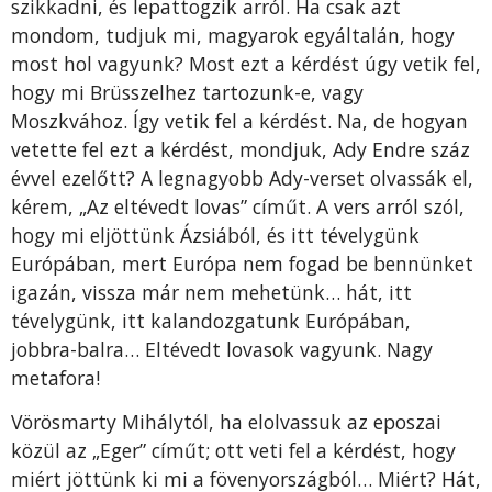
szikkadni, és lepattogzik arról. Ha csak azt
mondom, tudjuk mi, magyarok egyáltalán, hogy
most hol vagyunk? Most ezt a kérdést úgy vetik fel,
hogy mi Brüsszelhez tartozunk-e, vagy
Moszkvához. Így vetik fel a kérdést. Na, de hogyan
vetette fel ezt a kérdést, mondjuk, Ady Endre száz
évvel ezelőtt? A legnagyobb Ady-verset olvassák el,
kérem, „Az eltévedt lovas” címűt. A vers arról szól,
hogy mi eljöttünk Ázsiából, és itt tévelygünk
Európában, mert Európa nem fogad be bennünket
igazán, vissza már nem mehetünk… hát, itt
tévelygünk, itt kalandozgatunk Európában,
jobbra-balra… Eltévedt lovasok vagyunk. Nagy
metafora!
Vörösmarty Mihálytól, ha elolvassuk az eposzai
közül az „Eger” címűt; ott veti fel a kérdést, hogy
miért jöttünk ki mi a fövenyországból… Miért? Hát,