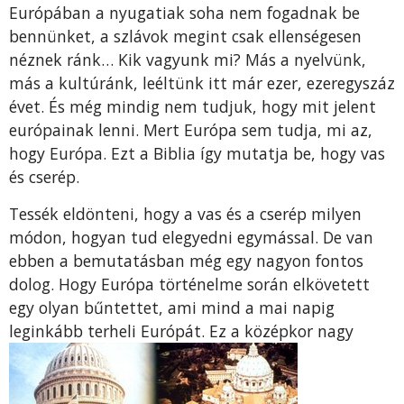
Európában a nyugatiak soha nem fogadnak be
bennünket, a szlávok megint csak ellenségesen
néznek ránk… Kik vagyunk mi? Más a nyelvünk,
más a kultúránk, leéltünk itt már ezer, ezeregyszáz
évet. És még mindig nem tudjuk, hogy mit jelent
európainak lenni. Mert Európa sem tudja, mi az,
hogy Európa. Ezt a Biblia így mutatja be, hogy vas
és cserép.
Tessék eldönteni, hogy a vas és a cserép milyen
módon, hogyan tud elegyedni egymással. De van
ebben a bemutatásban még egy nagyon fontos
dolog. Hogy Európa történelme során elkövetett
egy olyan bűntettet, ami mind a mai napig
leginkább terhel
i Európát. Ez a középkor nagy