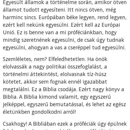
Egyesült államok a történelme során, amikor ötven
államot tudott egyesíteni. Itt nincs ötven, még
harminc sincs. Európában béke legyen, rend legyen,
ezért kell nekünk egyesülni. Ezért kell az Európai
Unió. Ez is benne van a mi próféciánkban, hogy
mindig szeretnének egyesülni, de csak úgy tudnak
egyesülni, ahogyan a vas a cseréppel tud egyesülni.
Szemléletes, nem? Elfeledhetetlen. Ha önök
elolvassák a nagy politikai összefoglalást, a
történelmi áttekintést, elolvasnak tíz-húsz
kötetet, akkor sem fognak ennél igazabbat
megtalálni. Ez a Biblia csodája. Ezért nagy könyv a
Biblia. A Biblia kimond valamit, egy egyszerű
jelképpel, egyszerű bemutatással, és lehet az egész
életünkben gondolkodni arról!
Csakhogy! A Bibliában ezek a próféciák úgy épülnek