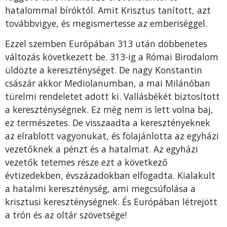
hatalommal bíróktól. Amit Krisztus tanított, azt
továbbvigye, és megismertesse az emberiséggel.
Ezzel szemben Európában 313 után döbbenetes
változás következett be. 313-ig a Római Birodalom
üldözte a kereszténységet. De nagy Konstantin
császár akkor Mediolanumban, a mai Milánóban
türelmi rendeletet adott ki. Vallásbékét biztosított
a kereszténységnek. Ez még nem is lett volna baj,
ez természetes. De visszaadta a keresztényeknek
az elrablott vagyonukat, és fölajánlotta az egyházi
vezetőknek a pénzt és a hatalmat. Az egyházi
vezetők tetemes része ezt a következő
évtizedekben, évszázadokban elfogadta. Kialakult
a hatalmi kereszténység, ami megcsúfolása a
krisztusi kereszténységnek. És Európában létrejött
a trón és az oltár szövetsége!