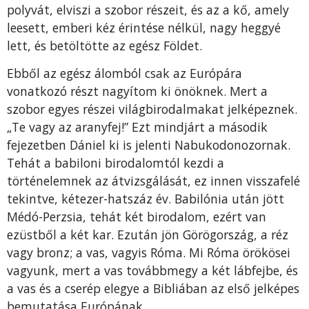
polyvát, elviszi a szobor részeit, és az a kő, amely
leesett, emberi kéz érintése nélkül, nagy heggyé
lett, és betöltötte az egész Földet.
Ebből az egész álomból csak az Európára
vonatkozó részt nagyítom ki önöknek. Mert a
szobor egyes részei világbirodalmakat jelképeznek.
„Te vagy az aranyfej!” Ezt mindjárt a második
fejezetben Dániel ki is jelenti Nabukodonozornak.
Tehát a babiloni birodalomtól kezdi a
történelemnek az átvizsgálását, ez innen visszafelé
tekintve, kétezer-hatszáz év. Babilónia után jött
Médó-Perzsia, tehát két birodalom, ezért van
ezüstből a két kar. Ezután jön Görögország, a réz
vagy bronz; a vas, vagyis Róma. Mi Róma örökösei
vagyunk, mert a vas továbbmegy a két lábfejbe, és
a vas és a cserép elegye a Bibliában az első jelképes
bemutatása Európának.