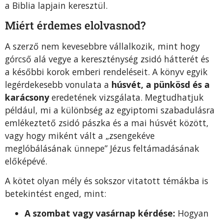
a Biblia lapjain keresztül
.
Miért érdemes elolvasnod?
A szerző nem kevesebbre vállalkozik, mint hogy
górcső alá vegye a kereszténység zsidó hátterét és
a későbbi korok emberi rendeléseit
.
A könyv egyik
legérdekesebb vonulata a
húsvét, a pünkösd és a
karácsony
eredetének vizsgálata
.
Megtudhatjuk
például, mi a különbség az egyiptomi szabadulásra
emlékeztető zsidó pászka és a mai húsvét között,
vagy hogy miként vált a „zsengekéve
meglóbálásának ünnepe” Jézus feltámadásának
előképévé
.
A kötet olyan mély és sokszor vitatott témákba is
betekintést enged, mint:
A szombat vagy vasárnap kérdése:
Hogyan