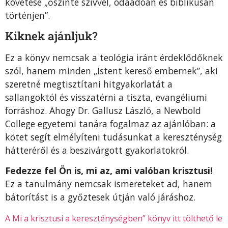
követése „őszinte szívvel, odaadóan és biblikusan
történjen”
.
Kiknek ajánljuk?
Ez a könyv nemcsak a teológia iránt érdeklődőknek
szól, hanem minden „Istent kereső embernek”, aki
szeretné megtisztítani hitgyakorlatát a
sallangoktól és visszatérni a tiszta, evangéliumi
forráshoz
.
Ahogy Dr. Gallusz László, a Newbold
College egyetemi tanára fogalmaz az ajánlóban: a
kötet segít elmélyíteni tudásunkat a kereszténység
hátteréről és a beszivárgott gyakorlatokról
.
Fedezze fel Ön is, mi az, ami valóban krisztusi!
Ez a tanulmány nemcsak ismereteket ad, hanem
bátorítást is a győztesek útján való járáshoz
.
A Mi a krisztusi a kereszténységben” könyv itt tölthető le