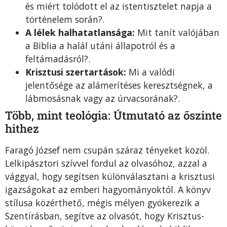
és miért tolódott el az istentisztelet napja a
történelem során?
.
A lélek halhatatlansága:
Mit tanít valójában
a Biblia a halál utáni állapotról és a
feltámadásról?
.
Krisztusi szertartások:
Mi a valódi
jelentősége az alámerítéses keresztségnek, a
lábmosásnak vagy az úrvacsorának?
.
Több, mint teológia: Útmutató az őszinte
hithez
Faragó József nem csupán száraz tényeket közöl.
Lelkipásztori szívvel fordul az olvasóhoz, azzal a
vággyal, hogy segítsen különválasztani a krisztusi
igazságokat az emberi hagyományoktól
.
A könyv
stílusa közérthető, mégis mélyen gyökerezik a
Szentírásban, segítve az olvasót, hogy Krisztus-