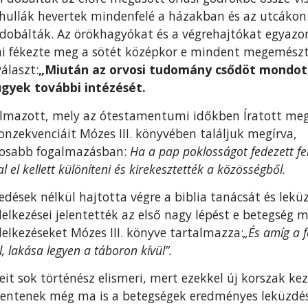
hullák hever­tek mindenfelé a házakban és az utcákon.
 dobálták. Az örökhagyókat és a végrehajtókat egyazo
mi fékezte meg a sötét középkor e mindent megemész
álaszt:
„Miután az orvosi tudomány csődöt mondott
gyek további intézését.
kalmazott, mely az ótestamentumi időkben Íratott me
konzekvenciáit Mózes III. könyvében találjuk me­gírva,
osabb fogalmazás­ban:
Ha a pap poklosságot fedezett fel
 el kellett különíteni és kirekesztet­ték a közösségből.
edések nélkül hajtotta végre a biblia tanácsát és lekü
lkezései jelentették az első nagy lépést e betegség mó
delkezéseket Mózes III. könyve tartalmazza:
„És amíg a f
l, lakása legyen a táboron kívül”.
seit sok történész elismeri, mert ezekkel új korszak k
 jelentenek még ma is a betegségek eredményes leküzdé