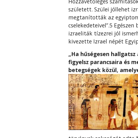
Hozzávetőleges számítások 
született. Szülei jóllehet 
megtanították az egyiptom
cselekedeteivel”.5 Egésze
izraeliták tízezrei jól ism
kivezette Izrael népét Egyi
„Ha hűségesen hallgatsz a
figyelsz parancsaira és 
betegségek közül, amelye