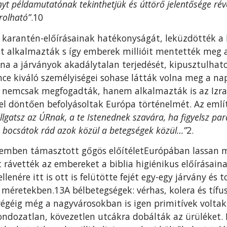
yt példa­mutatónak tekinthetjük és úttörő jelentősége ré
rolható”
.10
 karantén-előírásainak hatékonyságát, leküzdötték a le
 alkalmazták s így emberek millióit mentették meg a
lna a járványok akadálytalan terjedését, kipusztulhat
ce kiváló személyiségei sohase látták volna meg a napv
n nemcsak megfogad­ták, hanem alkalmazták is az Izr
el döntően befolyá­soltak Európa történelmét. Az emlí
gatsz az ÚRnak, a te Istenednek szavára, ha figyelsz pa
m bocsátok rád azok közül a betegségek közül…”
2.
szemben támasztott gőgös előítéletEurópában lassan
 rávették az embereket a biblia higié­nikus előírásain
llenére itt is ott is felütötte fejét egy-egy járvány és 
méretekben.13A bélbetegségek: vérhas, ko­lera és tífu
 végéig még a nagyvárosokban is igen primitívek vol­tak
ondozatlan, kövezetlen utcákra dobálták az ürüléket. 