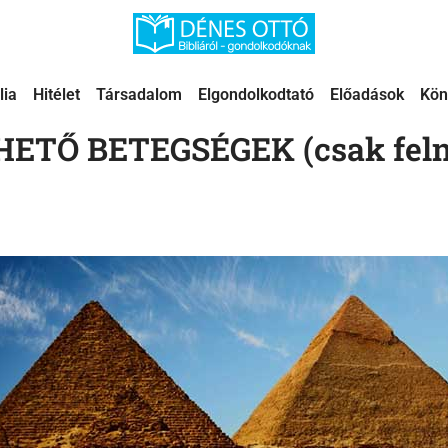
lia
Hitélet
Társadalom
Elgondolkodtató
Előadások
Kön
ETŐ BETEGSÉGEK (csak felnő