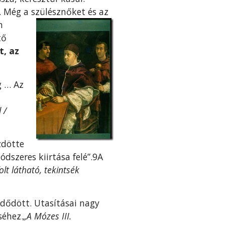
 Még a szü­lésznőket és az
n
tő
, az
g … Az
 /
zdötte
dszeres kiirtása felé”.9A
olt látható, tekintsék
ezdődött. Utasításai nagy
séhez.
„A Mózes III.