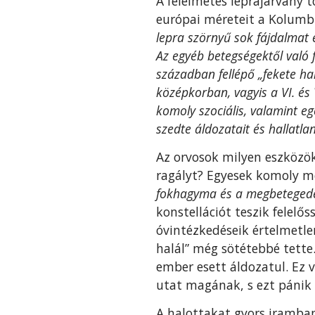
A félelmetes leprajárvány t
európai méreteit a Kolumbi
lepra szörnyű sok fájdalmat 
Az egyéb betegségektől való f
században fellépő „fekete halá
középkorban, vagyis a VI. és
komoly szociális, valamint e
szedte ál­dozatait és hallatla
Az orvosok milyen eszközök
ragályt? Egyesek komoly me
fokhagyma és a megbete­gede
konstellációt teszik fele­lő
óvintézkedéseik értelmetlen
halál” még sötétebbé tette
ember esett áldozatul. Ez v
utat magának, s ezt pánik 
A halottakat gyors iramban 