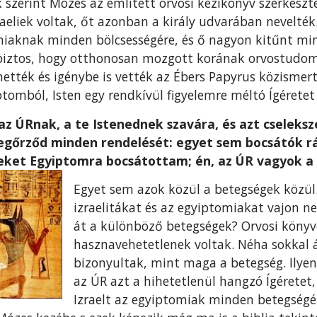
szerint Mózes az emlí­tett orvosi kézikönyv szerkesz
izraeliek voltak, őt azonban a király udvarában nevelté
iaknak minden bölcsességére, és ő nagyon kitűnt min
n biztos, hogy otthonosan mozgott korának orvostudo
erhették és igénybe is vették az Ébers Papyrus közismer
ptomból, Isten egy rendkívül figyelemre méltó Ígéretet
z ÚRnak, a te Istenednek szavára, és azt cseleksz
megőrződ minden rendelését: egyet sem bocsátók r
ket Egyiptomra bocsátot­tam; én, az ÚR vagyok a
Egyet sem azok közül a betegségek közül
izraelitákat és az egyiptomiakat vajon 
át a különböző betegségek? Orvosi könyve
hasznavehetetlenek voltak. Néha sokkal 
bizonyultak, mint maga a betegség. Ilye
az ÚR azt a hihetetlenül hangzó Ígéretet
Izraelt az egyiptomiak minden betegségé