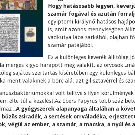
Hogy hatá­sosabb legyen, keverj
szamár fogával és azután forral
egyiptomi királynő hatásos hajápol
is, amit azonos mennyiségben állí
vadkutya lába sarkából, olajban fő
szamár patájából.
Ez a különleges keverék állítólag j
.Ha mérges kígyó harapott meg valakit, az orvosok „mág
zőleg sajátos szertartás kíséretében egy különle­ges bá
ka ment valakinek a bőre alá, azt gilisztavérrel és sza
tanuszbaktériumokkal volt telítve s ilyen körülmények
em élte túl a kezelést.Az Ebers Papyrus több száz bet
almaz
„A gyógyszerek alapanyaga általában a követ
, bűzös zsiradék, a sertések orrváladéka, erjesztet
ok, végül az ember, a szamár, a macs­ka, a nyúl és 