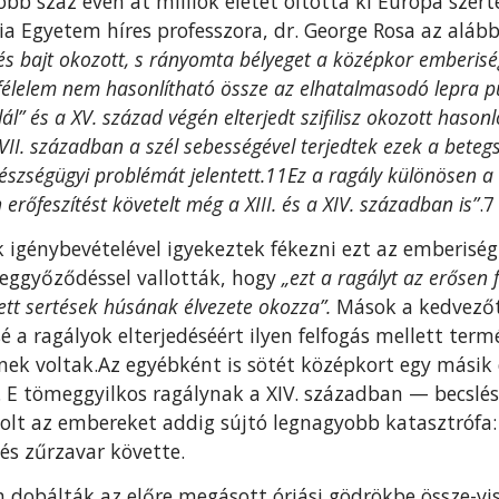
öbb száz éven át milliók életét oltotta ki Európa szer
a Egyetem híres professzora, dr. George Rosa az alábbi
és bajt okozott, s rányomta bélyeget a középkor emberiség
éle­lem nem hasonlítható össze az elhatalmasodó lepra pus
l” és a XV. század végén elterjedt szifilisz oko­zott hason
 VII. században a szél sebességével terjedtek ezek a bete
gészségügyi problémát jelentett.11Ez a ragály különösen a
n erőfeszítést követelt még a XIII. és a XIV. században is”
.7
 igénybevételével igyekeztek fékezni ezt az emberisé
ggyő­ződéssel vallották, hogy
„ezt a ragályt az erősen f
tt sertések húsának élvezete okozza”.
Mások a kedvezőtl
ssé a ragályok elterjedéséért ilyen felfogás mellett ter
ek vol­tak.Az egyébként is sötét középkort egy másik c
. E tömeg­gyilkos ragálynak a XIV. században — becslés
olt az embereket addig sújtó legnagyobb katasztrófa: a
és zűrzavar követte.
dobálták az előre megásott óriási gödrökbe össze-viss