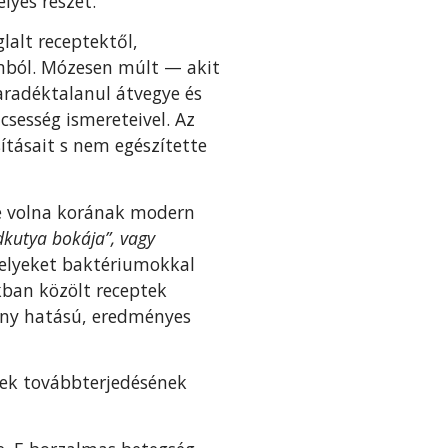
lyes részét.
lalt receptektől,
omból. Mózesen múlt — akit
adéktalanul átve­gye és
sesség ismeretei­vel. Az
tásait s nem egész­ítette
te volna korának modern
dkutya bokája”, vagy
me­lyeket baktériumokkal
k­ban közölt receptek
ny ha­tású, eredményes
gek továbbterjedésének