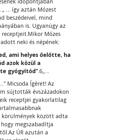
tésének időpontjában
k. „ … így aztán Mózest
d beszédeivel, mind
mányában is. Ugyanúgy az
t receptjeit.Mikor Mózes
 adott neki és népének:
ed, ami helyes őelőtte, ha
ád azok közül a
 te gyógyítód”
.6„…
…” Micsoda Ígéret! Az
nem sújtották évszázadokon
ik receptjei gyakorlatilag
ártalmasabb­nak
n körül­mények között adta
, hogy megszabadítja
től.Az ÚR azután a