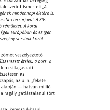
te. E borzalmas betegség
ak szerint ismerteti:
„A
ének min­dennapi életére is.
ztító terrorjával. A XIV.
ló rémületet. A korai
gségek Európában és ez igen
 szegény sorsúak közül
g zömét veszélyeztető
űszerezett ételek, a bors, a
en csillagászati
mészetesen az
sapás, az u. n. „fekete
 alap­ján — hatvan millió
 ra­gály gátlástalanul tört
za, ke­resztül-kasul.