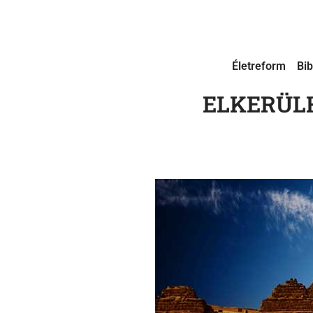
Életreform
Bib
ELKERÜLH