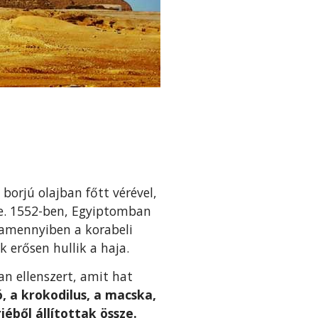
borjú olajban főtt vérével,
. e. 1552-ben, Egyiptomban
, amennyiben a korabeli
 erősen hullik a haja.
an ellenszert, amit hat
iló, a krokodilus, a macska,
jéből állítottak össze.