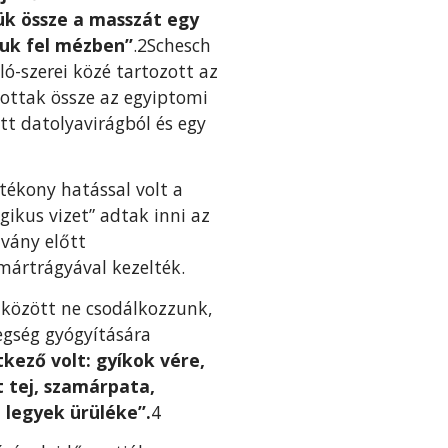
ük össze a masszát egy
juk fel mézben”
.2Schesch
ó-sze­rei közé tartozott az
tottak össze az egyiptomi
tt datolyavirágból és egy
ótékony hatással volt a
ikus vizet” adtak inni az
lvány előtt
mártrá­gyával kezelték.
 között ne csodálkozzunk,
egség gyógyítására
kező volt: gyíkok vére,
t tej, szamárpata,
a legyek ürüléke”.
4