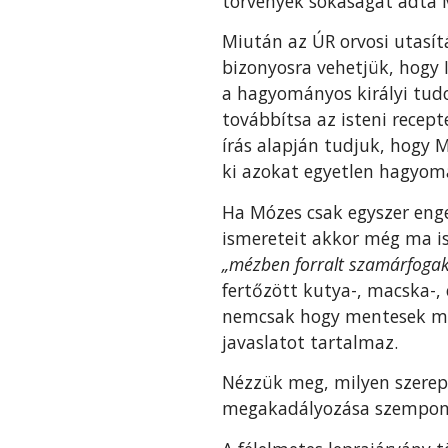
törvények sokaságát adta M
Miután az ÚR orvosi utasít
bizonyosra vehetjük, hogy 
a hagyományos királyi tud
továbbítsa az isteni recept
írás alapján tudjuk, hogy 
ki azokat egyetlen hagyomán
Ha Mózes csak egyszer eng
ismereteit akkor még ma is
„mézben forralt szamárfogak
fertőzött kutya-, macska-, 
nemcsak hogy mentesek min
javaslatot tartalmaz.
Nézzük meg, milyen szerepe
megakadályozá­sa szempon