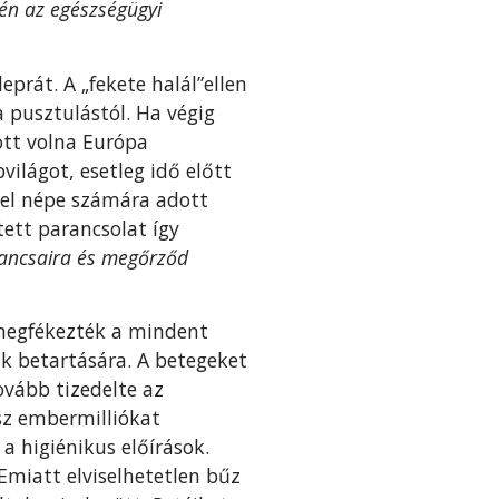
vén az egészségügyi
prát. A „fekete halál”ellen
 pusztulástól. Ha végig
ott volna Európa
ilágot, esetleg idő előtt
ael népe számára adott
tett parancsolat így
rancsaira és meg­őrződ
 megfékezték a mindent
ak betartására. A betegeket
tovább tizedelte az
sz embermilliókat
 a higiénikus előírások.
Emiatt elviselhetetlen bűz