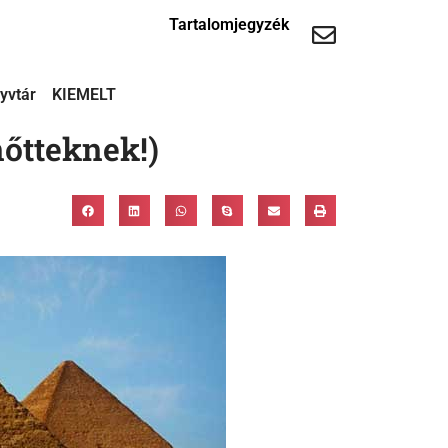
Tartalomjegyzék
yvtár
KIEMELT
tteknek!)