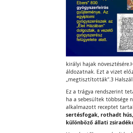
királyi hajak növesztésére
áldozatnak. Ezt a vizet elő
„megtisztították”.3 Halszál
Ez a trágya rendszerint te
ha a sebesültek többsége n
alkalmazott receptet tart
ser­tésfogak, rothadt hús
különböző állati zsiradék