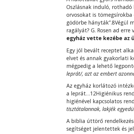
Oszlásnak induló, rothadó 
orvosok
at is tömegsírokba
gödör­be hányták”.8Végül 
ragályát? G. Rosen ad erre v
egyház vette kezébe az ü
Egy jól bevált receptet al
elvet és annak gyakor­lati 
mégpedig a lehető legpont
leprát/, azt az embert azonnal
Az egyház korlátozó intézk
a leprát…12Higiénikus rende
higiénével kapcsolatos ren
tisztátalannak, lakjék egyedü
A bib­lia úttörő rendelkezé
segítsé­get jelentettek és