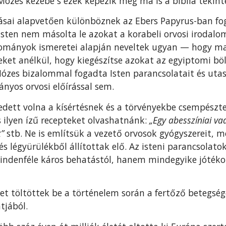
ózes kezébe s ezek képezik még ma is a biblia tekinté
ásai alapvetően különböznek az Ebers Papyrus-ban fog
Isten nem másolta le azo­kat a korabeli orvosi irodal
ományok ismeretei alapján neveltek ugyan — hogy mar
eket anélkül, hogy kiegészítse azokat az egyiptomi bölc
Mózes bizalommal fogadta Isten parancsolatait és utasí
yos orvosi előírás­sal sem.
edett volna a kísértésnek és a törvényekbe csempész
 ilyen ízű re­cepteket olvashatnánk:
„Egy abesszíniai va
”
stb. Ne is említsük a vezető orvosok gyógyszereit, 
és légyürülékből állítottak elő. Az isteni parancsolato
den­féle káros behatástól, hanem mindegyike jótéko
t töltöttek be a történelem során a fer­tőző betegsé
tjából.