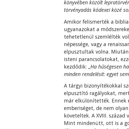
könyvében közölt lepratörvén
törvényadás kódexei közé so
Amikor felismerték a biblia
ugyanazokat a módszereket
tehetetlenül szemlélték vo
népessége, vagy a renaissan
elpusztultak volna. Miutá
isteni parancsolatokat, ezz
kezdődik:
„Ha hűségesen hall
minden rendelésit: egyet se
A tárgyi bizonyítékokkal 
elpusztító ragályokat, mert
már el­különítették. Ennek e
emberiséget, de nem olyan 
követeltek. A XVIII. század
Mint mindenütt, ott is a g