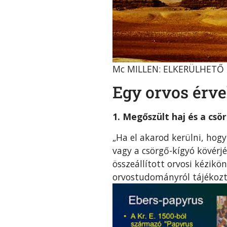
Mc MILLEN: ELKERÜLHETŐ
Egy orvos érvel
1. Megőszült haj és a csö
„Ha el akarod kerülni, hogy
vagy a csörgő-kígyó kövérjé
összeállított orvosi kézik
orvostudományról tájékozta