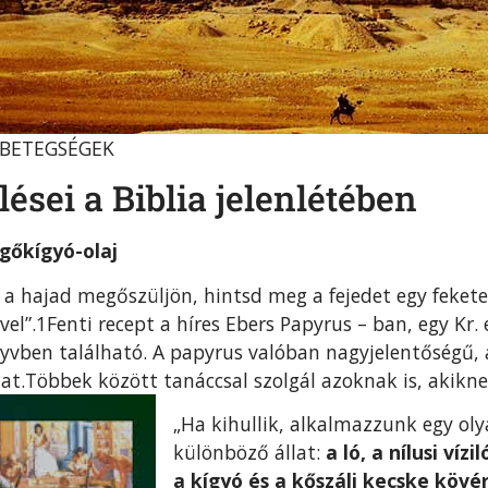
 BETEGSÉGEK
ései a Biblia jelenlétében
rgőkígyó-olaj
 a hajad megőszüljön, hintsd meg a fejedet egy fekete 
vel”.1Fenti recept a híres Ebers Papyrus – ban, egy Kr
önyv­ben található. A papyrus valóban nagyjelentőségű
t.Többek között tanáccsal szolgál azoknak is, akiknek
„Ha kihullik, alkalmazzunk egy oly
különböző állat:
a ló, a nílusi víz
a kígyó és a kőszáli kecske kövér