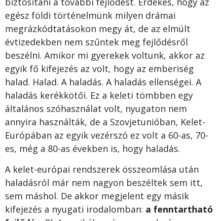
biztosítani a további fejlődést. Érdekes, hogy az
egész földi történelmünk milyen drámai
megrázkódtatásokon megy át, de az elmúlt
évtizedekben nem szűntek meg fejlődésről
beszélni. Amikor mi gyerekek voltunk, akkor az
egyik fő kifejezés az volt, hogy az emberiség
halad. Halad. A haladás. A haladás ellenségei. A
haladás kerékkötői. Ez a keleti tömbben egy
általános szóhasználat volt, nyugaton nem
annyira használták, de a Szovjetunióban, Kelet-
Európában az egyik vezérszó ez volt a 60-as, 70-
es, még a 80-as években is, hogy haladás.
A kelet-európai rendszerek összeomlása után
haladásról már nem nagyon beszéltek sem itt,
sem máshol. De akkor megjelent egy másik
kifejezés a nyugati irodalomban:
a fenntartható