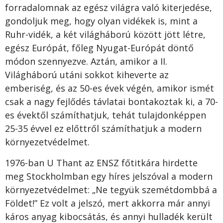
forradalomnak az egész világra való kiterjedése,
gondoljuk meg, hogy olyan vidékek is, mint a
Ruhr-vidék, a két világháború között jött létre,
egész Európát, főleg Nyugat-Európát döntő
módon szennyezve. Aztán, amikor a II.
Világháború utáni sokkot kiheverte az
emberiség, és az 50-es évek végén, amikor ismét
csak a nagy fejlődés távlatai bontakoztak ki, a 70-
es évektől számíthatjuk, tehát tulajdonképpen
25-35 évvel ez előttről számíthatjuk a modern
környezetvédelmet.
1976-ban U Thant az ENSZ főtitkára hirdette
meg Stockholmban egy híres jelszóval a modern
környezetvédelmet: „Ne tegyük szemétdombbá a
Földet!” Ez volt a jelszó, mert akkorra már annyi
káros anyag kibocsátás, és annyi hulladék került