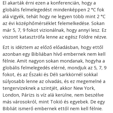
El akarták érni ezen a konferencián, hogy a
globális felmelegedést mindenképpen 2 °C fok
alá vigyék, tehát hogy ne legyen több mint 2 °C
az évi középhőmérséklet felemelkedése. Sokan
már 5, 7, 9 fokot vizionálnak, hogy annyi lesz. Ez
viszont katasztrófa lenne az egész Földre nézve.
Ezt is idéztem az előző előadásban, hogy ettől
azonban egy Bibliában hívő embernek nem kell
félnie. Amit nagyon sokan mondanak, hogyha a
globális felmelegedés elérné, mondjuk az 5, 7, 9
fokot, és az Északi és Déli sarkkörnél sokkal
súlyosabb lenne az olvadás, és ez megemelné a
tengervizeknek a szintjét, akkor New York,
London, Párizs is víz alá kerülne, nem beszélve
más városokról, mint Tokió és egyebek. De egy
Bibliát ismerő embernek ettől nem kell félnie.