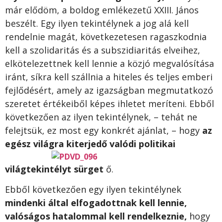
már elődöm, a boldog emlékezetű XXIII. János
beszélt. Egy ilyen tekintélynek a jog alá kell
rendelnie magát, következetesen ragaszkodnia
kell a szolidaritás és a subszidiaritás elveihez,
elkötelezettnek kell lennie a közjó megvalósítása
iránt, síkra kell szállnia a hiteles és teljes emberi
fejlődésért, amely az igazságban megmutatkozó
szeretet értékeiből képes ihletet meríteni. Ebből
következően az ilyen tekintélynek, – tehát ne
felejtsük, ez most egy konkrét ajánlat, – hogy
az
egész világra
kiterjedő valódi politikai
világtekintélyt sürget
ő.
Ebből következően egy ilyen tekintélynek
mindenki által elfogadottnak kell lennie,
valóságos hatalommal kell rendelkeznie,
hogy