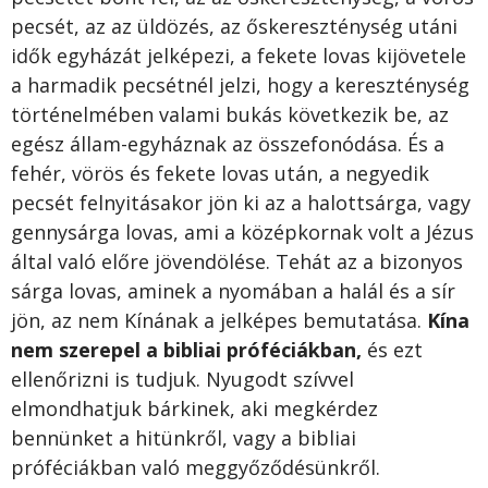
pecsét, az az üldözés, az őskereszténység utáni
idők egyházát jelképezi, a fekete lovas kijövetele
a harmadik pecsétnél jelzi, hogy a kereszténység
történelmében valami bukás következik be, az
egész állam-egyháznak az összefonódása. És a
fehér, vörös és fekete lovas után, a negyedik
pecsét felnyitásakor jön ki az a halottsárga, vagy
gennysárga lovas, ami a középkornak volt a Jézus
által való előre jövendölése. Tehát az a bizonyos
sárga lovas, aminek a nyomában a halál és a sír
jön, az nem Kínának a jelképes bemutatása.
Kína
nem szerepel a bibliai próféciákban,
és ezt
ellenőrizni is tudjuk. Nyugodt szívvel
elmondhatjuk bárkinek, aki megkérdez
bennünket a hitünkről, vagy a bibliai
próféciákban való meggyőződésünkről.