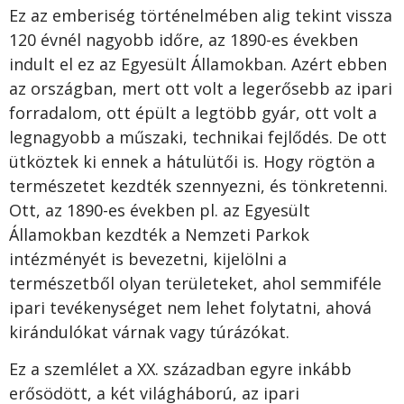
Ez az emberiség történelmében alig tekint vissza
120 évnél nagyobb időre, az 1890-es években
indult el ez az Egyesült Államokban. Azért ebben
az országban, mert ott volt a legerősebb az ipari
forradalom, ott épült a legtöbb gyár, ott volt a
legnagyobb a műszaki, technikai fejlődés. De ott
ütköztek ki ennek a hátulütői is. Hogy rögtön a
természetet kezdték szennyezni, és tönkretenni.
Ott, az 1890-es években pl. az Egyesült
Államokban kezdték a Nemzeti Parkok
intézményét is bevezetni, kijelölni a
természetből olyan területeket, ahol semmiféle
ipari tevékenységet nem lehet folytatni, ahová
kirándulókat várnak vagy túrázókat.
Ez a szemlélet a XX. században egyre inkább
erősödött, a két világháború, az ipari