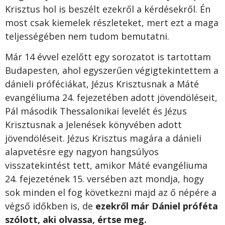
Krisztus hol is beszélt ezekről a kérdésekről. Én
most csak kiemelek részleteket, mert ezt a maga
teljességében nem tudom bemutatni.
Már 14 évvel ezelőtt egy sorozatot is tartottam
Budapesten, ahol egyszerűen végigtekintettem a
dánieli próféciákat, Jézus Krisztusnak a Máté
evangéliuma 24. fejezetében adott jövendöléseit,
Pál második Thessalonikai levelét és Jézus
Krisztusnak a Jelenések könyvében adott
jövendöléseit. Jézus Krisztus magára a dánieli
alapvetésre egy nagyon hangsúlyos
visszatekintést tett, amikor Máté evangéliuma
24. fejezetének 15. versében azt mondja, hogy
sok minden el fog következni majd az ő népére a
végső időkben is, de
ezekről már Dániel próféta
szólott, aki olvassa, értse meg.