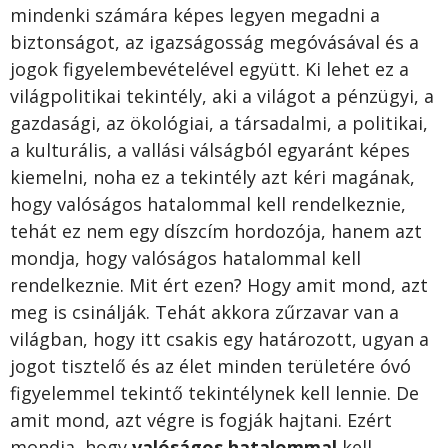
mindenki számára képes legyen megadni a
biztonságot, az igazságosság megóvásával és a
jogok figyelembevételével együtt. Ki lehet ez a
világpolitikai tekintély, aki a világot a pénzügyi, a
gazdasági, az ökológiai, a társadalmi, a politikai,
a kulturális, a vallási válságból egyaránt képes
kiemelni, noha ez a tekintély azt kéri magának,
hogy valóságos hatalommal kell rendelkeznie,
tehát ez nem egy díszcím hordozója, hanem azt
mondja, hogy valóságos hatalommal kell
rendelkeznie. Mit ért ezen? Hogy amit mond, azt
meg is csinálják. Tehát akkora zűrzavar van a
világban, hogy itt csakis egy határozott, ugyan a
jogot tisztelő és az élet minden területére óvó
figyelemmel tekintő tekintélynek kell lennie. De
amit mond, azt végre is fogják hajtani. Ezért
mondja, hogy
valóságos hatalommal
kell