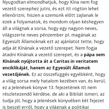
Nyugodtan elmondhatjuk, hogy Kína nem fog
vezető szerephez jutni, és ezt itt rögtön lehet
ellenőrizni, hiszen a szemünk előtt zajlanak le
ezek a folyamatok, és mondom olyan késhegyen
áll a világnak a sorsa, hogy egy nagyon neves,
világszerte neves pénzember pl. magának az
Egyesült Államoknak ezt az ajánlatot tette, hogy
adja át Kínának a vezető szerepet. Nem fogja
átadni Kínának a vezető szerepet, és a
pápa sem
Kínának nyújtotta át a Caritas in veritatem
enciklikáját, hanem az Egyesült Államok
vezetőjének.
Ez az összefüggés egyébként, hogy
a világ sorsa mely hatalom kezében van, és kerül,
ez a Jelenések könyve 13. fejezetének itt nem
részletezendő kérdése, de aki a Bibliát ismeri, az
tudja jól, hogy a Jelenések könyvében két fejezet
is beszél erről, hogy a világnak a politikai