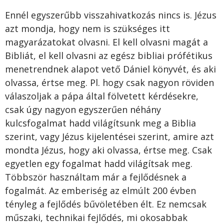
Ennél egyszerűbb visszahivatkozás nincs is. Jézus
azt mondja, hogy nem is szükséges itt
magyarázatokat olvasni. El kell olvasni magát a
Bibliát, el kell olvasni az egész bibliai prófétikus
menetrendnek alapot vető Dániel könyvét, és aki
olvassa, értse meg. Pl. hogy csak nagyon röviden
válaszoljak a pápa által fölvetett kérdésekre,
csak úgy nagyon egyszerűen néhány
kulcsfogalmat hadd világítsunk meg a Biblia
szerint, vagy Jézus kijelentései szerint, amire azt
mondta Jézus, hogy aki olvassa, értse meg. Csak
egyetlen egy fogalmat hadd világítsak meg.
Többször használtam már a fejlődésnek a
fogalmát. Az emberiség az elmúlt 200 évben
tényleg a fejlődés bűvöletében élt. Ez nemcsak
műszaki, technikai fejlődés, mi okosabbak