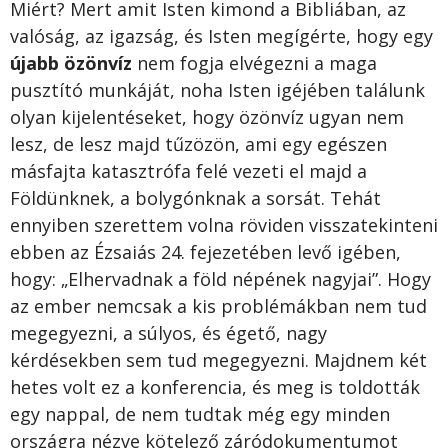
Miért? Mert amit Isten kimond a Bibliában, az
valóság, az igazság, és Isten megígérte, hogy egy
újabb özönvíz
nem fogja elvégezni a maga
pusztító munkáját, noha Isten igéjében találunk
olyan kijelentéseket, hogy özönvíz ugyan nem
lesz, de lesz majd tűzözön, ami egy egészen
másfajta katasztrófa felé vezeti el majd a
Földünknek, a bolygónknak a sorsát. Tehát
ennyiben szerettem volna röviden visszatekinteni
ebben az Ézsaiás 24. fejezetében levő igében,
hogy: „Elhervadnak a föld népének nagyjai”. Hogy
az ember nemcsak a kis problémákban nem tud
megegyezni, a súlyos, és égető, nagy
kérdésekben sem tud megegyezni. Majdnem két
hetes volt ez a konferencia, és meg is toldották
egy nappal, de nem tudtak még egy minden
országra nézve kötelező záródokumentumot