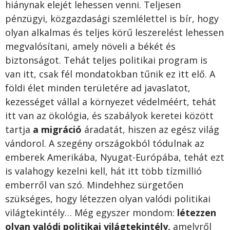
hiánynak elejét lehessen venni. Teljesen
pénzügyi, közgazdasági szemlélettel is bír, hogy
olyan alkalmas és teljes körű leszerelést lehessen
megvalósítani, amely növeli a békét és
biztonságot. Tehát teljes politikai program is
van itt, csak fél mondatokban tűnik ez itt elő. A
földi élet minden területére ad javaslatot,
kezességet vállal a környezet védelméért, tehát
itt van az ökológia, és szabályok keretei között
tartja
a migráció
áradatát, hiszen az egész világ
vándorol. A szegény országokból tódulnak az
emberek Amerikába, Nyugat-Európába, tehát ezt
is valahogy kezelni kell, hát itt több tízmillió
emberről van szó. Mindehhez sürgetően
szükséges, hogy létezzen olyan valódi politikai
világtekintély… Még egyszer mondom:
létezzen
olyan valódi politikai világtekintély,
amelyről