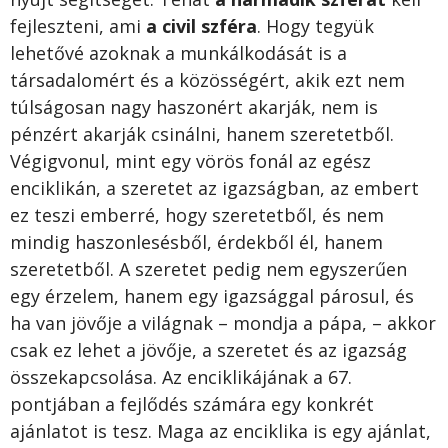
fejleszteni, ami
a civil szféra
. Hogy tegyük
lehetővé azoknak a munkálkodását is a
társadalomért és a közösségért, akik ezt nem
túlságosan nagy haszonért akarják, nem is
pénzért akarják csinálni, hanem szeretetből.
Végigvonul, mint egy vörös fonál az egész
enciklikán, a szeretet az igazságban, az embert
ez teszi emberré, hogy szeretetből, és nem
mindig haszonlesésből, érdekből él, hanem
szeretetből. A szeretet pedig nem egyszerűen
egy érzelem, hanem egy igazsággal párosul, és
ha van jövője a világnak – mondja a pápa, – akkor
csak ez lehet a jövője, a szeretet és az igazság
összekapcsolása. Az enciklikájának a 67.
pontjában a fejlődés számára egy konkrét
ajánlatot is tesz. Maga az enciklika is egy ajánlat,