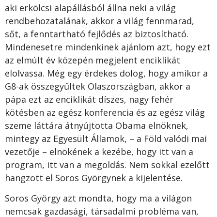
aki erkölcsi alapállásból állna neki a világ
rendbehozatalának, akkor a világ fennmarad,
sőt, a fenntartható fejlődés az biztosítható.
Mindenesetre mindenkinek ajánlom azt, hogy ezt
az elmúlt év közepén megjelent enciklikát
elolvassa. Még egy érdekes dolog, hogy amikor a
G8-ak összegyűltek Olaszországban, akkor a
pápa ezt az enciklikát díszes, nagy fehér
kötésben az egész konferencia és az egész világ
szeme láttára átnyújtotta Obama elnöknek,
mintegy az Egyesült Államok, – a Föld valódi mai
vezetője – elnökének a kezébe, hogy itt van a
program, itt van a megoldás. Nem sokkal ezelőtt
hangzott el Soros Györgynek a kijelentése.
Soros György azt mondta, hogy ma a világon
nemcsak gazdasági, társadalmi probléma van,