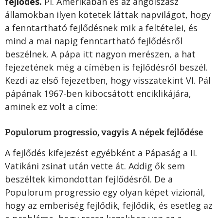
fejlődés.
Pl. Amerikában és az angolszász
államokban ilyen kötetek láttak napvilágot, hogy
a fenntartható fejlődésnek mik a feltételei, és
mind a mai napig fenntartható fejlődésről
beszélnek. A pápa itt nagyon merészen, a hat
fejezetének még a címében is fejlődésről beszél.
Kezdi az első fejezetben, hogy visszatekint VI. Pál
pápának 1967-ben kibocsátott enciklikájára,
aminek ez volt a címe:
Populorum progressio, vagyis A népek fejlődése
A fejlődés kifejezést egyébként a Pápaság a II.
Vatikáni zsinat után vette át. Addig ők sem
beszéltek kimondottan fejlődésről. De a
Populorum progressio egy olyan képet vizionál,
hogy az emberiség fejlődik, fejlődik, és esetleg az