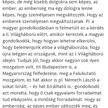
képes, de még kisebb dolgokra sem képes, az
ember, az emberiség ma egy dologra lenne
képes, hogy személyesen megváltozzék. Hogy az
emberek személyesen megváltozzanak. Pl. a
magyar gondolkodásban is felmerült ez a kérdés
a II. Világháború előtt, amikor keresték a magyar
gondolkodók, hogy hogyan lehetne elkerülni,
hogy belemenjünk ebbe a világháborúba, hogy
újra leégjen az országunk, mint az I. Világháború
idején. Tudjuk jól, hogy akkor nagyon sok ilyen
mozgalom volt, itt Budapesten is, a
Magyarország felfedezése, meg a Falukutató
mozgalom, és hát akkor is pl. Németh László a
sokat bírált, – és hát bírálható is,- gondolkodó
azt mondta, hogy ő csak egyvalami forradalmat
tud elképzelni, a minőség forradalmát. Hogy az
emberiség, az egyes ember változzék meg, és