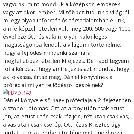
vagyunk, mint mondjuk a középkori emberek
vagy az ókori ember. Mi többet tudunk a világról,
mi egy olyan információs társadalomban élünk,
ami elképzelhetetlen volt még 200, 500 vagy 1000
évvel ezelőtt, és valami olyan különleges
magasságokba lendült a világunk történelme,
hogy a fejlődés mindenki számára
megfellebbezhetetlen kifejezés. De hadd tegyem
föl a kérdést, hogy amire Jézus azt mondta, hogy
aki olvassa, értse meg, Dániel könyvének a
próféciái milyen fejlődésről beszélnek?
Dániel könyve első nagy próféciája a 2. fejezetben
a szobor látomás. Ott az arany után csak ezüst
jön, az ezüst után csak réz jön, réz után csak vas,
a vas után csak cserép. Ott Jézus Krisztus úgy
mutatta be az emberi történelmet, méghozzá