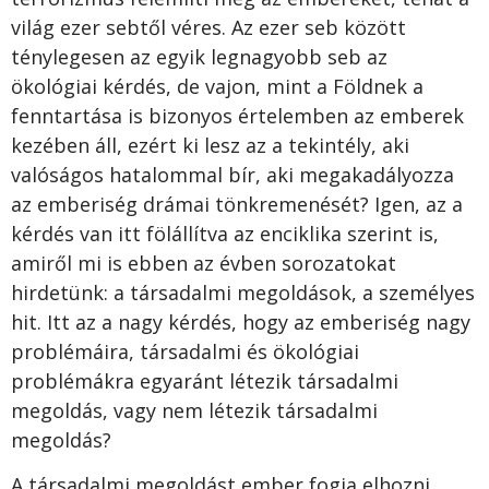
világ ezer sebtől véres. Az ezer seb között
ténylegesen az egyik legnagyobb seb az
ökológiai kérdés, de vajon, mint a Földnek a
fenntartása is bizonyos értelemben az emberek
kezében áll, ezért ki lesz az a tekintély, aki
valóságos hatalommal bír, aki megakadályozza
az emberiség drámai tönkremenését? Igen, az a
kérdés van itt fölállítva az enciklika szerint is,
amiről mi is ebben az évben sorozatokat
hirdetünk: a társadalmi megoldások, a személyes
hit. Itt az a nagy kérdés, hogy az emberiség nagy
problémáira, társadalmi és ökológiai
problémákra egyaránt létezik társadalmi
megoldás, vagy nem létezik társadalmi
megoldás?
A társadalmi megoldást ember fogja elhozni,