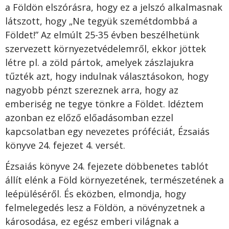
a Földön elszórásra, hogy ez a jelszó alkalmasnak
látszott, hogy „Ne tegyük szemétdombbá a
Földet!” Az elmúlt 25-35 évben beszélhetünk
szervezett környezetvédelemről, ekkor jöttek
létre pl. a zöld pártok, amelyek zászlajukra
tűzték azt, hogy indulnak választásokon, hogy
nagyobb pénzt szereznek arra, hogy az
emberiség ne tegye tönkre a Földet. Idéztem
azonban ez előző előadásomban ezzel
kapcsolatban egy nevezetes próféciát, Ézsaiás
könyve 24. fejezet 4. versét.
Ézsaiás könyve 24. fejezete döbbenetes tablót
állít elénk a Föld környezetének, természetének a
leépüléséről. És eközben, elmondja, hogy
felmelegedés lesz a Földön, a növényzetnek a
károsodása, ez egész emberi világnak a