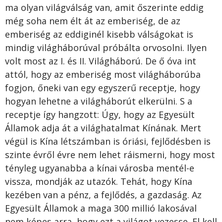
ma olyan világválság van, amit őszerinte eddig
még soha nem élt át az emberiség, de az
emberiség az eddiginél kisebb válságokat is
mindig világháborúval próbálta orvosolni. Ilyen
volt most az I. és II. Világháború. De ő óva int
attól, hogy az emberiség most világháborúba
fogjon, őneki van egy egyszerű receptje, hogy
hogyan lehetne a világháborút elkerülni. S a
receptje így hangzott: Úgy, hogy az Egyesült
Államok adja át a világhatalmat Kínának. Mert
végül is Kína létszámban is óriási, fejlődésben is
szinte évről évre nem lehet ráismerni, hogy most
tényleg ugyanabba a kínai városba mentél-e
vissza, mondják az utazók. Tehát, hogy Kína
kezében van a pénz, a fejlődés, a gazdaság. Az
Egyesült Államok a maga 300 millió lakosával
nem képes arra, hogy ezt a világot vezesse. El kell