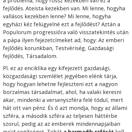
a probléma, hogy rossz kezekben van ez a
fejlődés. Ateista kezekben van. Mi lenne, hogyha
vallásos kezekben lenne? Mi lenne, hogyha
egyházi kéz felügyelné ezt a fejlődést? Aztán a
Populorum progressióra való visszatekintés után
a pápa ilyen fejezetcímeket ad, hogy: Az emberi
fejlődés korunkban, Testvériség, Gazdasági
fejlődés, Társadalom.
Pl. ez az enciklika egy kifejezett gazdasági,
közgazdasági szemlélet jegyében elénk tárja,
hogy hogyan lehetne fejleszteni ezt a nagyon
borzalmas társadalmat, ahol, ha valaki keresni
akar, mindenki a versenyszféra felé tódul, mert
hát ott van pénz. És ő azt mondja, hogy az állami
szféra, a második szféra az teljesen háttérbe
szorul, pedig az az emberek mindennapjaiban
nyújt segítséget. Tehát
a harmadik szférát
kell