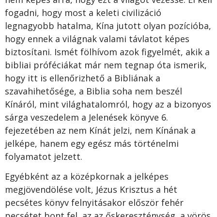
fogadni, hogy most a keleti civilizáció
legnagyobb hatalma, Kína jutott olyan pozícióba,
hogy ennek a világnak valami távlatot képes
biztosítani. Ismét fölhívom azok figyelmét, akik a
bibliai próféciákat már nem tegnap óta ismerik,
hogy itt is ellenőrizhető a Bibliának a
szavahihetősége, a Biblia soha nem beszél
Kínáról, mint világhatalomról, hogy az a bizonyos
sárga veszedelem a Jelenések könyve 6.
fejezetében az nem Kínát jelzi, nem Kínának a
jelképe, hanem egy egész más történelmi
folyamatot jelzett.
Egyébként az a középkornak a jelképes
megjövendölése volt, Jézus Krisztus a hét
pecsétes könyv felnyitásakor először fehér
pecsétet bont fel, az az őskereszténység, a vörös