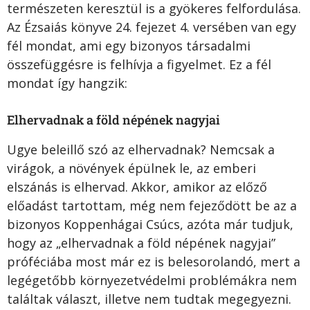
természeten keresztül is a gyökeres felfordulása.
Az Ézsaiás könyve 24. fejezet 4. versében van egy
fél mondat, ami egy bizonyos társadalmi
összefüggésre is felhívja a figyelmet. Ez a fél
mondat így hangzik:
Elhervadnak a föld népének nagyjai
Ugye beleillő szó az elhervadnak? Nemcsak a
virágok, a növények épülnek le, az emberi
elszánás is elhervad. Akkor, amikor az előző
előadást tartottam, még nem fejeződött be az a
bizonyos Koppenhágai Csúcs, azóta már tudjuk,
hogy az „elhervadnak a föld népének nagyjai”
próféciába most már ez is belesorolandó, mert a
legégetőbb környezetvédelmi problémákra nem
találtak választ, illetve nem tudtak megegyezni.