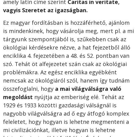
amely latin címe szerint
Caritas in veritate,
vagyis Szeretet az igazságban.
Ez magyar fordításban is hozzáférhető, ajánlom
is mindenkinek, hogy vásárolja meg, mert pl. a mi
tárgyunk szempontjából is, szűkebben csak az
ökológiai kérdésekre nézve, a hat fejezetből álló
enciklika 4. fejezetében a 48. és 52. pontban van
szó. Tehát öt alfejezetet szán csak az ökológiai
problémákra. Az egész enciklika egyébként
nemcsak az ökológiáról szól, hanem így tudnám
összefoglalni, hogy
a mai világválságra való
megoldást
nyújtja az emberiség elé. Tehát az
1929 és 1933 közötti gazdasági válságnál is
nagyobb világválságra ad ő egy átfogó komplex
feleletet, hogy hogyan is lehetne megmenteni a
mi civilizációnkat, illetve hogyan is lehetne