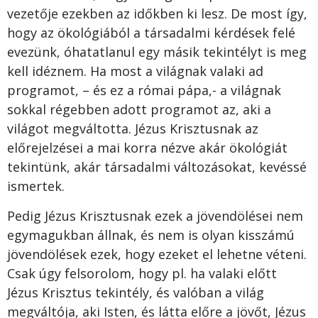
vezetője ezekben az időkben ki lesz. De most így,
hogy az ökológiából a társadalmi kérdések felé
evezünk, óhatatlanul egy másik tekintélyt is meg
kell idéznem. Ha most a világnak valaki ad
programot, – és ez a római pápa,- a világnak
sokkal régebben adott programot az, aki a
világot megváltotta. Jézus Krisztusnak az
előrejelzései a mai korra nézve akár ökológiát
tekintünk, akár társadalmi változásokat, kevéssé
ismertek.
Pedig Jézus Krisztusnak ezek a jövendölései nem
egymagukban állnak, és nem is olyan kisszámú
jövendölések ezek, hogy ezeket el lehetne véteni.
Csak úgy felsorolom, hogy pl. ha valaki előtt
Jézus Krisztus tekintély, és valóban a világ
megváltója, aki Isten, és látta előre a jövőt, Jézus