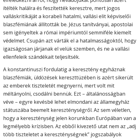
ítélték halálra és feszítették keresztre, mert jogos
valláskritikáját a korabeli hatalmi, vallási elit képviselői
blaszfémiának állították be. Jézus tanítványai, apostolai
sem igényeltek a római impériumtól semmiféle kiemelt
védelmet. Csupán azt várták el a hatalmasságoktól, hogy
igazságosan járjanak el velük szemben, és ne a vallási
ellenfeleik szándékait teljesítsék.
A konstantinuszi fordulatig a keresztény egyháznak
blaszfémiák, üldözések kereszttüzében is azért sikerült
az emberek tiszteletét megnyerni, mert volt mit
méltányolni, csodálni bennük. Ezt – általánosságban
véve – egyre kevésbé lehet elmondani az államegyház
státuszába beemelt kereszténységről. Az sem véletlen,
hogy a kereszténység jelen korunkban Európában van a
legmélyebb krízisben. Az ebből kivezető utat nem az „adj
több tiszteletet a kereszténységnek” jogszabályok