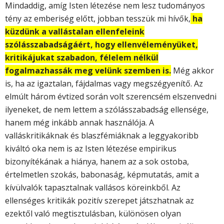
Mindaddig, amíg Isten létezése nem lesz tudományos
tény az emberiség előtt, jobban tesszük mi hívők,
ha
küzdünk a vallástalan ellenfeleink
szólásszabadságáért, hogy ellenvéleményüket,
kritikájukat szabadon, félelem nélkül
fogalmazhassák meg velünk szemben is.
Még akkor
is, ha az igaztalan, fájdal­mas vagy megszégyenítő. Az
elmúlt három évtized során volt szerencsém elszenvedni
ilyeneket, de nem lettem a szólásszabadság ellensége,
hanem még inkább annak használója. A
valláskritikáknak és blaszfémiáknak a leggyakoribb
kiváltó oka nem is az Isten létezése empirikus
bizonyítékának a hiánya, hanem az a sok ostoba,
értelmetlen szokás, babonaság, képmutatás, amit a
kívülvalók tapasztalnak vallásos köreinkből. Az
ellenséges kritikák pozitív szerepet játszhatnak az
ezektől való megtisztulásban, különösen olyan