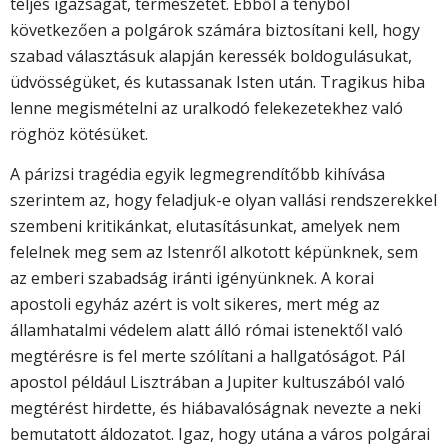
teljes igazságát, természetét. Ebből a tényből
következően a polgárok számára biztosítani kell, hogy
szabad választásuk alapján keressék boldogulásukat,
üdvösségüket, és kutassanak Isten után. Tragikus hiba
lenne megismételni az uralkodó felekezetekhez való
röghöz kötésüket.
A párizsi tragédia egyik legmegrendítőbb kihívása
szerintem az, hogy feladjuk-e olyan vallási rendszerekkel
szembeni kritikánkat, elutasításunkat, amelyek nem
felelnek meg sem az Istenről alkotott képünknek, sem
az emberi szabadság iránti igényünknek. A korai
apostoli egyház azért is volt sikeres, mert még az
államhatalmi védelem alatt álló római istenektől való
megtérésre is fel merte szólítani a hallgatóságot. Pál
apostol például Lisztrában a Jupiter kultuszából való
megtérést hirdette, és hiábavalóságnak nevezte a neki
bemutatott áldozatot. Igaz, hogy utána a város polgárai