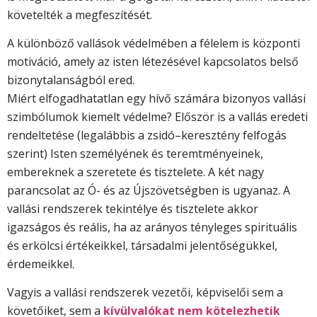
követelték a megfeszítését.
A különböző vallások védelmében a félelem is központi
motiváció, amely az isten létezésével kapcsolatos belső
bizonytalanságból ered.
Miért elfogadhatatlan egy hívő számára bizonyos vallási
szimbólumok kiemelt védelme? Először is a vallás eredeti
rendeltetése (legalábbis a zsidó–keresztény felfogás
szerint) Isten személyének és teremtményeinek,
embereknek a szeretete és tisztelete. A két nagy
parancsolat az Ó- és az Újszövetségben is ugyanaz. A
vallási rendszerek tekintélye és tisztelete akkor
igazságos és reális, ha az arányos tényleges spirituális
és erkölcsi értékeikkel, társadalmi jelentőségükkel,
érdemeikkel.
Vagyis a vallási rendszerek vezetői, képviselői sem a
követőiket, sem a
kívülvalókat nem kötelezhetik