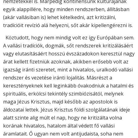
nemzetekkel is. Márpedig kontinensünk kultúrájának
egyik alappillére, hogy minden rendszerben, állításban
(akár vallásiban is) lehet kételkedni, azt kritizálni,
tradícióit revízió alá helyezni, sőt akár kipellengérezni is.
Köztudott, hogy nem mindig volt ez így Európában sem.
A vallási tradíciók, dogmák, sőt rendszerek kritizálásáért
vagy elutasításáért hosszú évszázadokon keresztül nagy
árat kellett fizetniük azoknak, akikben erősebb volt az
igazság iránti szeretet, mint a hivatalos, uralkodó vallási
rendszer és vezetése iránti lojalitás. Másrészt a
keresztényeknek kell leginkább óvakodniuk a hatalmi és
spirituális, erkölcsi tekintély szimbiózisától, melynek
maga Jézus Krisztus, majd később az apostolok is
áldozatai lettek. Jézus Krisztus földi szolgálatának ideje
alatt szinte alig múlt el nap, hogy ne kritizálta volna
korának hivatalos, hatalom által védett fő vallási
áramlatait. Ő ugyan nem volt antijudaista, soha nem