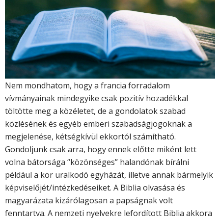
Nem mondhatom, hogy a francia forradalom
vívmányainak mindegyike csak pozitív hozadékkal
töltötte meg a közéletet, de a gondolatok szabad
közlésének és egyéb emberi szabadságjogoknak a
megjelenése, kétségkívül ekkortól számítható.
Gondoljunk csak arra, hogy ennek előtte miként lett
volna bátorsága “közönséges” halandónak bírálni
például a kor uralkodó egyházát, illetve annak bármelyik
képviselőjét/intézkedéseiket. A Biblia olvasása és
magyarázata kizárólagosan a papságnak volt
fenntartva. A nemzeti nyelvekre lefordított Biblia akkora