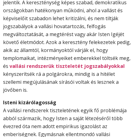
jelentik. A kereszténység képes szabad, demokratikus
országokban haté­konyan működni, ahol a vallást és
kép­viselőit szabadon lehet kritizálni, és nem tiltják
jogszabályok a val­lási hovatartozás, felfogás
megváltoztatását, a megtérést vagy akár Isten Igéjét
követő életmódot. Azok a keresztény felekezetek pedig,
akik az államtól, kormányoktól várják el, hogy
templomaikat, intézményeiket emberekkel töltsék meg,
és
vallási rendszerük tiszteletét jogszabályok­kal
kényszerítsék rá a polgárokra, mindig is a hitélet
szellemi megújulásának sírásói voltak és lesznek a
jövőben is.
Isteni kizárólagosság
A vallási rendszerek tiszteletének egyik fő problémája
abból származik, hogy Isten a saját létezéséről több
évezred óta nem adott empirikus igazolást az
emberiségnek. Egymásnak ellentmondó vallási