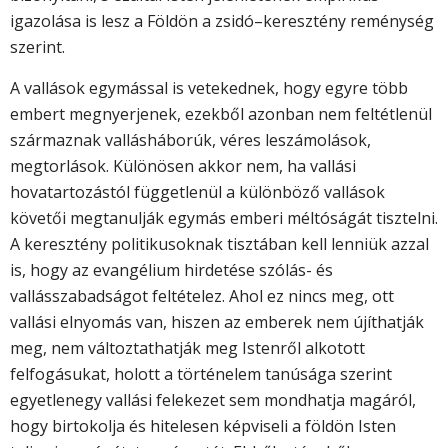
igazolása is lesz a Földön a zsidó–keresztény reménység
szerint.
A vallások egymással is vetekednek, hogy egyre több
embert megnyerjenek, ezekből azonban nem feltétlenül
származnak vallásháborúk, véres leszámolások,
megtorlások. Különösen akkor nem, ha vallási
hovatartozástól függetlenül a különböző vallások
követői megtanulják egymás emberi méltóságát tisztelni.
A keresztény politikusoknak tisztában kell lenniük azzal
is, hogy az evangélium hirdetése szólás- és
vallásszabadságot feltételez. Ahol ez nincs meg, ott
vallási elnyomás van, hiszen az emberek nem újíthatják
meg, nem változtathatják meg Istenről alkotott
felfogásukat, holott a történelem tanúsága szerint
egyetlenegy vallási felekezet sem mondhatja magáról,
hogy birtokolja és hitelesen képviseli a földön Isten