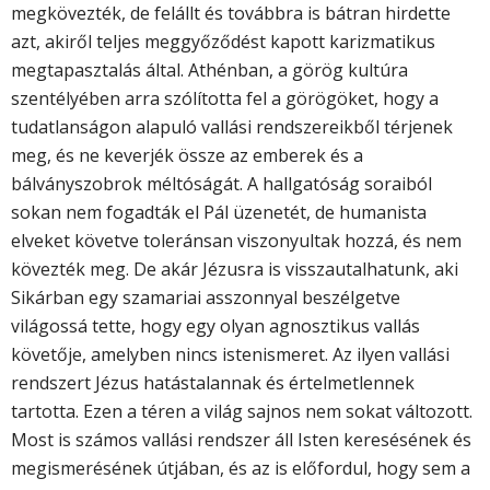
megkövezték, de felállt és továbbra is bátran hirdette
azt, akiről teljes meggyőződést kapott karizmatikus
megtapasztalás által. Athénban, a görög kultúra
szentélyében arra szólította fel a görögö­ket, hogy a
tudatlanságon alapu­ló vallási rendszereikből térjenek
meg, és ne keverjék össze az embe­rek és a
bálványszobrok méltóságát. A hallgatóság soraiból
sokan nem fogadták el Pál üzenetét, de humanista
elveket követve toleránsan viszonyultak hozzá, és nem
kövezték meg. De akár Jézusra is visszautalhatunk, aki
Sikárban egy szamariai asszonnyal beszélgetve
világossá tette, hogy egy olyan agnosztikus vallás
követője, amelyben nincs istenismeret. Az ilyen vallási
rendszert Jézus hatástalannak és értelmetlennek
tartotta. Ezen a téren a világ sajnos nem sokat változott.
Most is számos vallási rendszer áll Isten keresésének és
megismerésének útjában, és az is előfordul, hogy sem a