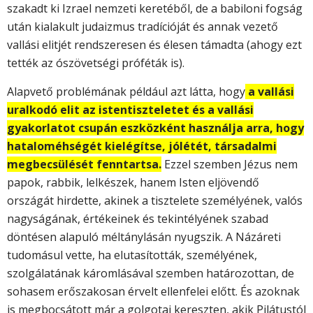
szakadt ki Izrael nemzeti keretéből, de a babiloni fogság
után kialakult judaizmus tradícióját és annak vezető
vallási elitjét rendszeresen és élesen támadta (ahogy ezt
tették az ószövetségi próféták is).
Alapvető problémának például azt látta, hogy
a vallási
uralkodó elit az istentiszteletet és a vallási
gyakorlatot csupán eszközként használja arra, hogy
hataloméhségét kielégítse, jólétét, társadalmi
megbecsülését fenntartsa.
Ezzel szemben Jézus nem
papok, rabbik, lelkészek, hanem Isten eljövendő
országát hirdette, akinek a tisztelete személyének, valós
nagyságának, értékeinek és tekintélyének szabad
döntésen alapuló méltánylásán nyugszik. A Názáreti
tudomásul vette, ha elutasították, személyének,
szolgálatának káromlásával szemben határozottan, de
sohasem erőszakosan érvelt ellenfelei előtt. És azoknak
is megbocsátott már a golgotai kereszten, akik Pilátustól