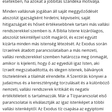
esetekben, ha azokat a jobbítás szándéka motiválja.
Minden vallásnak jogában áll saját meggyőződését
abszolút igazságként hirdetni, képviselni, saját
hitigazságait és hőseit értékesebbnek tartani más vallási
rendszerekkel szemben is. A Biblia Istene kizárólagos,
abszolút tekintéllyel szólt magáról, és ezzel együtt
kizárta minden más istenség létezését. Az Exodus során
Izraelnek átadott parancsolataiban a más nemzeti,
vallási rendszerekkel szemben határozza meg önmagát,
amikor is kijelenti, hogy ő az egyedüli igaz Isten, aki
Izraelt megszabadította, és idegen istenek, bálványok
tiszteletének a tilalmát elrendelte. A Szentírás könyvei a
judaizmus és a kereszténység torzulásait és a különböző
nemzeti, vallási rendszerek kritikáit és negatív
értékítéleteit is tartalmazzák. Már a Tízparancsolat első
parancsolatai is elválasztják az igaz istenképet a többi
vallási istenképtől. Az Exodus tíz csapása az egyiptomi