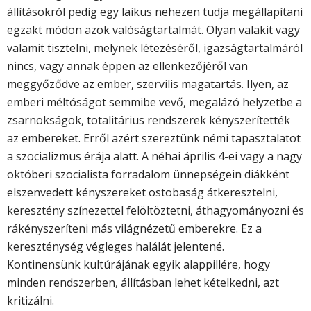
állításokról pedig egy laikus nehezen tudja megállapítani
egzakt módon azok valóságtartalmát. Olyan valakit vagy
valamit tisztelni, melynek létezéséről, igazságtartalmáról
nincs, vagy annak éppen az ellenkezőjéről van
meggyőződve az ember, szervilis magatartás. Ilyen, az
emberi méltóságot semmibe vevő, megalázó helyzetbe a
zsarnokságok, totalitárius rendszerek kényszerítették
az embereket. Erről azért szereztünk némi tapasztalatot
a szocializmus érája alatt. A néhai április 4-ei vagy a nagy
októberi szocialista forradalom ünnepségein diákként
elszenvedett kényszereket ostobaság átkeresztelni,
keresztény színezettel felöltöztetni, áthagyományozni és
rákényszeríteni más világnézetű emberekre. Ez a
kereszténység végleges halálát jelentené.
Kontinensünk kultúrájának egyik alappillére, hogy
minden rendszerben, állításban lehet kételkedni, azt
kritizálni.