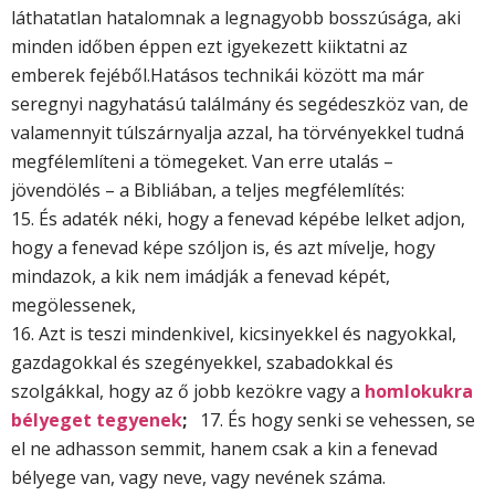
láthatatlan hatalomnak a legnagyobb bosszúsága, aki
minden időben éppen ezt igyekezett kiiktatni az
emberek fejéből.Hatásos technikái között ma már
seregnyi nagyhatású találmány és segédeszköz van, de
valamennyit túlszárnyalja azzal, ha törvényekkel tudná
megfélemlíteni a tömegeket. Van erre utalás –
jövendölés – a Bibliában, a teljes megfélemlítés:
15. És adaték néki, hogy a fenevad képébe lelket adjon,
hogy a fenevad képe szóljon is, és azt mívelje, hogy
mindazok, a kik nem imádják a fenevad képét,
megölessenek,
16. Azt is teszi mindenkivel, kicsinyekkel és nagyokkal,
gazdagokkal és szegényekkel, szabadokkal és
szolgákkal, hogy az ő jobb kezökre vagy a
homlokukra
bélyeget tegyenek
;
17. És hogy senki se vehessen, se
el ne adhasson semmit, hanem csak a kin a fenevad
bélyege van, vagy neve, vagy nevének száma.