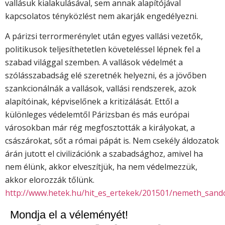
vallásuk kialakulásával, sem annak alapítójával
kapcsolatos tényközlést nem akarják engedélyezni.
A párizsi terrormerénylet után egyes vallási vezetők,
politikusok teljesíthetetlen követeléssel lépnek fel a
szabad világgal szemben. A vallások védelmét a
szólásszabadság elé szeretnék helyezni, és a jövőben
szankcionálnák a vallások, vallási rendszerek, azok
alapítóinak, képviselőnek a kritizálását. Ettől a
különleges védelemtől Párizsban és más európai
városokban már rég megfosztották a királyokat, a
császárokat, sőt a római pápát is. Nem csekély áldozatok
árán jutott el civilizációnk a szabadsághoz, amivel ha
nem élünk, akkor elveszítjük, ha nem védelmezzük,
akkor elorozzák tőlünk.
http://www.hetek.hu/hit_es_ertekek/201501/nemeth_sando
Mondja el a véleményét!