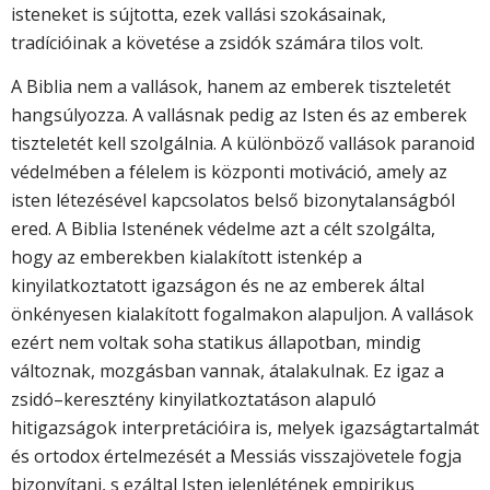
isteneket is sújtotta, ezek vallási szokásainak,
tradícióinak a követése a zsidók számára tilos volt.
A Biblia nem a vallások, hanem az emberek tiszteletét
hangsúlyozza. A val­lásnak pedig az Isten és az emberek
tiszteletét kell szolgálnia. A különböző vallások paranoid
védelmében a félelem is központi motiváció, amely az
isten létezésével kapcsolatos belső bizonytalanságból
ered. A Biblia Istenének védelme azt a célt szolgálta,
hogy az emberekben kialakított istenkép a
kinyilatkoztatott igazságon és ne az emberek által
önkényesen kialakított fogalmakon alapuljon. A vallások
ezért nem voltak soha statikus állapotban, mindig
változnak, mozgásban vannak, átalakulnak. Ez igaz a
zsidó–keresztény kinyilatkoztatáson alapuló
hitigazságok interpretációira is, melyek igazságtartalmát
és ortodox értelmezését a Messiás visszajövetele fogja
bizonyítani, s ezáltal Isten jelenlétének empirikus