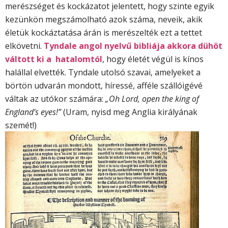
merészséget és kockázatot jelentett, hogy szinte egyik
kezünkön megszámolható azok száma, neveik, akik
életük kockáztatása árán is merészelték ezt a tettet
elkövetni.
Tyndale angol nyelvű bibliája akkora dühöt
váltott ki a hatalomtól
, hogy életét végül is kínos
halállal elvették. Tyndale utolsó szavai, amelyeket a
börtön udvarán mondott, híressé, afféle szállóigévé
váltak az utókor számára:
„Oh Lord, open the king of
England’s eyes!”
(Uram, nyisd meg Anglia királyának
szemét!)