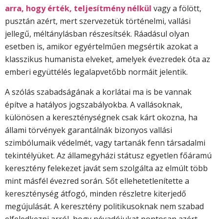
arra, hogy érték, teljesítmény nélkül
vagy a fölött,
pusztán azért, mert szervezetük történelmi, vallási
jellegű, méltánylásban részesítsék. Ráadásul olyan
esetben is, amikor egyértelműen megsértik azokat a
klasszikus humanista elveket, amelyek évezredek óta az
emberi együtt­élés legalapvetőbb normáit jelentik.
A szólás szabadságának a korlátai ma is be vannak
építve a hatályos jogszabályokba. A vallásoknak,
különösen a kereszténységnek csak kárt okozna, ha
állami törvények garantálnák bizonyos vallási
szimbólumaik védelmét, vagy tartanák fenn társadalmi
tekintélyüket. Az államegyházi státusz egyetlen főáramú
keresztény felekezet javát sem szolgálta az elmúlt több
mint másfél évezred során. Sőt ellehetetlenítette a
kereszténység átfogó, minden részletre kiterjedő
megújulását. A keresztény politikusoknak nem szabad
elfeledkezni arról, hogy névadójukat pontosan azért