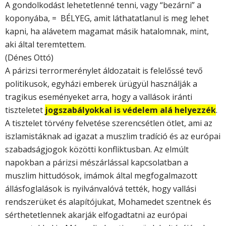
A gondolkodást lehetetlenné tenni, vagy “bezárni” a
koponyába, = BÉLYEG, amit láthatatlanul is meg lehet
kapni, ha alávetem magamat másik hatalomnak, mint,
aki által teremtettem.
(Dénes Ottó)
A párizsi terrormerénylet áldozatait is felelőssé te­vő
politikusok, egyházi emberek ürügyül hasz­nálják a
tragikus eseményeket arra, hogy a vallások iránti
tiszteletet
jogszabályokkal is védelem alá helyezzék
.
A tisztelet törvény felvetése szerencsétlen ötlet, ami az
iszlamistáknak ad igazat a muszlim tradíció és az európai
szabadságjogok közötti konfliktusban. Az elmúlt
napokban a párizsi mészárlással kapcsolatban a
muszlim hittudósok, imámok által megfogalmazott
állásfoglalások is nyilvánvalóvá tették, hogy vallási
rendszerüket és alapítójukat, Mohamedet szentnek és
sérthetetlennek akarják elfogadtatni az európai