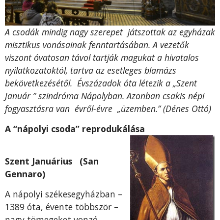
A csodák mindig nagy szerepet játszottak az egyházak
misztikus vonásainak fenntartásában. A vezetők
viszont óvatosan távol tartják magukat a hivatalos
nyilatkozatoktól, tartva az esetleges blamázs
bekövetkezésétől. Évszázadok óta létezik a „Szent
Január ” szindróma Nápolyban. Azonban csakis népi
fogyasztásra van évről-évre „üzemben.” (Dénes Ottó)
A “nápolyi csoda” reprodukálása
Szent Januárius (San
Gennaro)
A nápolyi székesegyházban –
1389 óta, évente többször –
nagy tömegeket vonzó