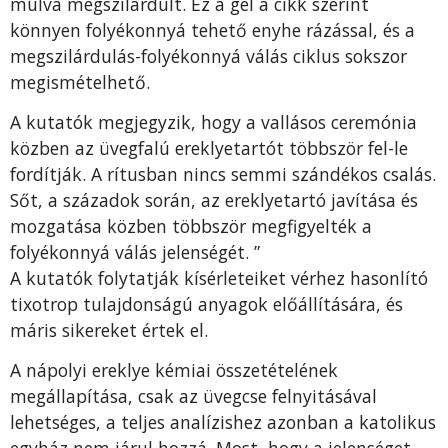
múlva megszilárdult. Ez a gél a cikk szerint
könnyen folyékonnyá tehető enyhe rázással, és a
megszilárdulás-folyékonnyá válás ciklus sokszor
megismételhető.
A kutatók megjegyzik, hogy a vallásos ceremónia
közben az üvegfalú ereklyetartót többször fel-le
fordítják. A rítusban nincs semmi szándékos csalás.
Sőt, a századok során, az ereklyetartó javítása és
mozgatása közben többször megfigyelték a
folyékonnyá válás jelenségét. ”
A kutatók folytatják kísérleteiket vérhez hasonlító
tixotrop tulajdonságú anyagok előállítására, és
máris sikereket értek el.
A nápolyi ereklye kémiai összetételének
megállapítása, csak az üvegcse felnyitásával
lehetséges, a teljes analízishez azonban a katolikus