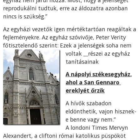
egyház nem járul hozzá. Most, hogy a jelenséget
reprodukálni tudtuk, erre az áldozatra azonban
nincs is szükség.”
Az egyházi vezetők igen mértéktartóan reagáltak a
fejleményekre. Az egyház szóvivője, Peter Verity
főtisztelendő szerint: Ezek a jelenségek s
oha nem
voltak
részei az egyház
tanításainak
A nápolyi székesegyház,
ahol a San Gennaro
ereklyét őrzik
A hívők szabadon
eldönthetik, vajon hisznek-
e benne vagy nem.”
A londoni Times Mervyn
Alexandert, a cliftoni római katolikus püspököt