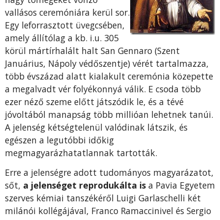
vallásos ceremóniára kerül sor.
Egy leforrasztott üvegcsében,
amely állítólag a kb. i.u. 305
körül mártírhalált halt San Gennaro (Szent
Januárius, Nápoly védőszentje) vérét tartalmazza,
több évszázad alatt kialakult ceremónia közepette
a megalvadt vér folyékonnyá válik. E csoda több
ezer néző szeme előtt játszódik le, és a tévé
jóvoltából manapság több millióan lehetnek tanúi.
A jelenség kétségtelenül valódinak látszik, és
egészen a legutóbbi időkig
megmagyarázhatatlannak tartották.
Erre a jelenségre adott tudományos magyarázatot,
sőt,
a jelenséget reprodukálta is
a Pavia Egyetem
szerves kémiai tanszékéről Luigi Garlaschelli két
milánói kollégájával, Franco Ramaccinivel és Sergio