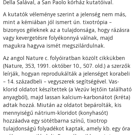
Della Salával, a San Paolo kórház kutatóival.
A kutatók véleménye szerint a jelenség nem más,
mint a kémiában jól ismert ún. tixotrópia –
bizonyos géleknek az a tulajdonsága, hogy rázásra
vagy kevergetésre folyékonnyá válnak, majd
magukra hagyva ismét megszilárdulnak.
Az angol Nature c. folyóiratban közölt cikkükben
(Nature, 353, 1991. október 10., 507. old.) a szerzők
leírják, hogyan reprodukálták a jelenséget korabeli
– 14. századbeli – vegyszerek segítségével. Vas-
klorid oldatot készítettek (a Vezúv lejtőin található
anyagból), majd lassan kalcium-karbonátot (kréta)
adtak hozzá. Miután az oldatot bepárolták, kis
mennyiségű nátrium-kloridot (konyhasót)
hozzáadva egy sötétbarna színű, tixotrop
tulajdonságú folyadékot kaptak, amely kb. egy óra