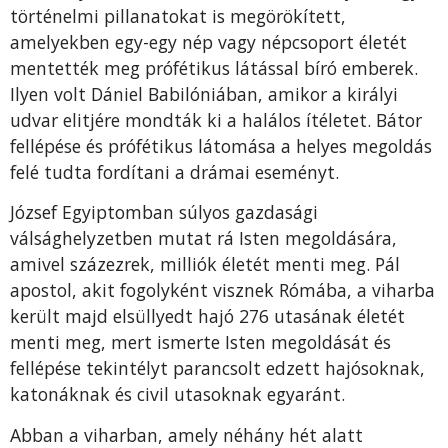
történelmi pillanatokat is megörökített,
amelyekben egy-egy nép vagy népcsoport életét
mentették meg prófétikus látással bíró emberek.
Ilyen volt Dániel Babilóniában, amikor a királyi
udvar elitjére mondták ki a halálos ítéletet. Bátor
fellépése és prófétikus látomása a helyes megoldás
felé tudta fordítani a drámai eseményt.
József Egyiptomban súlyos gazdasági
válsághelyzetben mutat rá Isten megoldására,
amivel százezrek, milliók életét menti meg. Pál
apostol, akit fogolyként visznek Rómába, a viharba
került majd elsüllyedt hajó 276 utasának életét
menti meg, mert ismerte Isten megoldását és
fellépése tekintélyt parancsolt edzett hajósoknak,
katonáknak és civil utasoknak egyaránt.
Abban a viharban, amely néhány hét alatt