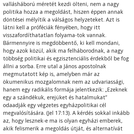
vallásháború méretét kezdi ölteni, nem a nagy
politika hozza a megoldást, hiszen éppen annak
döntései mélyítik a válságos helyzeteket. Azt is
látni kell a próféciák fényében, hogy itt
visszafordíthatatlan folyama-tok vannak.
Bármennyire is megdöbbentő, ki kell mondani,
hogy azok közül, akik ma felháborodnak, a nagy
többség politikai és egzisztenciális érdekből be fog
állni a sorba. Erre utal a János apostolnak
megmutatott kép is, amelyben már az
ökumenikus mozgalomnak nem az udvariassági,
hanem egy radikális formája jelentkezik: „Ezeknek
egy a szándékuk, erejüket és hatalmukat”
odaadják egy végzetes egyházpolitikai cél
megvalósítására. (Jel 17:13). A kérdés sokkal inkább
az, hogy lesznek-e ma is olyan egyházi emberek,
akik felismerik a megoldás útját, és alternatívát