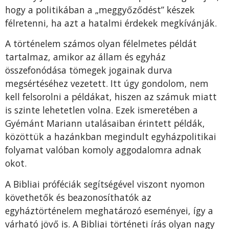
hogy a politikában a „meggyőződést” készek
félretenni, ha azt a hatalmi érdekek megkívánják.
A történelem számos olyan félelmetes példát
tartalmaz, amikor az állam és egyház
összefonódása tömegek jogainak durva
megsértéséhez vezetett. Itt úgy gondolom, nem
kell felsorolni a példákat, hiszen az számuk miatt
is szinte lehetetlen volna. Ezek ismeretében a
Gyémánt Mariann utalásaiban érintett példák,
közöttük a hazánkban megindult egyházpolitikai
folyamat valóban komoly aggodalomra adnak
okot.
A Bibliai próféciák segítségével viszont nyomon
követhetők és beazonosíthatók az
egyháztörténelem meghatározó eseményei, így a
várható jövő is. A Bibliai történeti írás olyan nagy