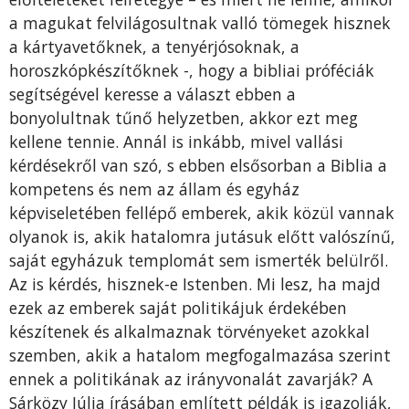
a magukat felvilágosultnak valló tömegek hisznek
a kártyavetőknek, a tenyérjósoknak, a
horoszkópkészítőknek -, hogy a bibliai próféciák
segítségével keresse a választ ebben a
bonyolultnak tűnő helyzetben, akkor ezt meg
kellene tennie. Annál is inkább, mivel vallási
kérdésekről van szó, s ebben elsősorban a Biblia a
kompetens és nem az állam és egyház
képviseletében fellépő emberek, akik közül vannak
olyanok is, akik hatalomra jutásuk előtt valószínű,
saját egyházuk templomát sem ismerték belülről.
Az is kérdés, hisznek-e Istenben. Mi lesz, ha majd
ezek az emberek saját politikájuk érdekében
készítenek és alkalmaznak törvényeket azokkal
szemben, akik a hatalom megfogalmazása szerint
ennek a politikának az irányvonalát zavarják? A
Sárközy Júlia írásában említett példák is igazolják,