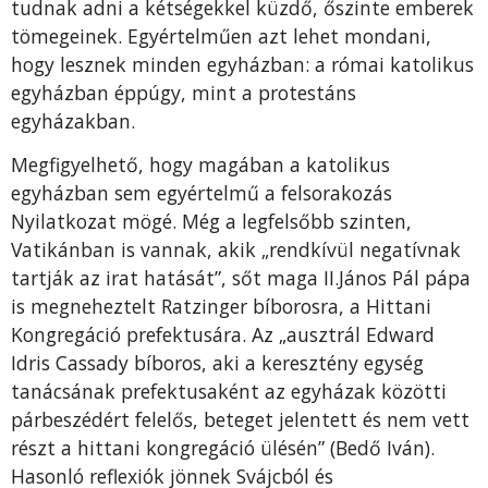
tudnak adni a kétségekkel küzdő, őszinte emberek
tömegeinek. Egyértelműen azt lehet mondani,
hogy lesznek minden egyházban: a római katolikus
egyházban éppúgy, mint a protestáns
egyházakban.
Megfigyelhető, hogy magában a katolikus
egyházban sem egyértelmű a felsorakozás
Nyilatkozat mögé. Még a legfelsőbb szinten,
Vatikánban is vannak, akik „rendkívül negatívnak
tartják az irat hatását”, sőt maga II.János Pál pápa
is megneheztelt Ratzinger bíborosra, a Hittani
Kongregáció prefektusára. Az „ausztrál Edward
Idris Cassady bíboros, aki a keresztény egység
tanácsának prefektusaként az egyházak közötti
párbeszédért felelős, beteget jelentett és nem vett
részt a hittani kongregáció ülésén” (Bedő Iván).
Hasonló reflexiók jönnek Svájcból és