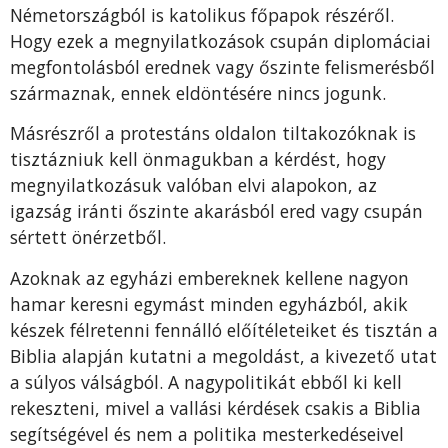
Németországból is katolikus főpapok részéről.
Hogy ezek a megnyilatkozások csupán diplomáciai
megfontolásból erednek vagy őszinte felismerésből
származnak, ennek eldöntésére nincs jogunk.
Másrészről a protestáns oldalon tiltakozóknak is
tisztázniuk kell önmagukban a kérdést, hogy
megnyilatkozásuk valóban elvi alapokon, az
igazság iránti őszinte akarásból ered vagy csupán
sértett önérzetből.
Azoknak az egyházi embereknek kellene nagyon
hamar keresni egymást minden egyházból, akik
készek félretenni fennálló előítéleteiket és tisztán a
Biblia alapján kutatni a megoldást, a kivezető utat
a súlyos válságból. A nagypolitikát ebből ki kell
rekeszteni, mivel a vallási kérdések csakis a Biblia
segítségével és nem a politika mesterkedéseivel