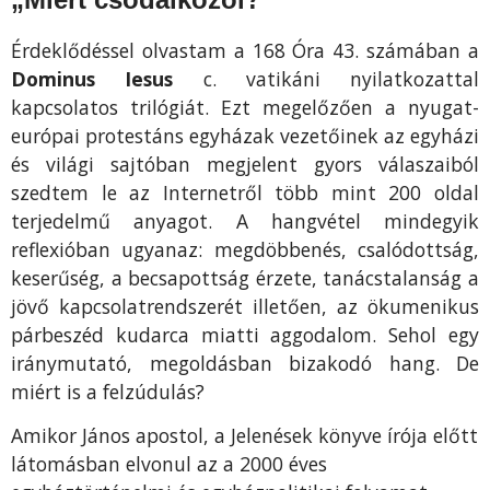
Érdeklődéssel olvastam a 168 Óra 43. számában a
Dominus Iesus
c. vatikáni nyilatkozattal
kapcsolatos trilógiát. Ezt megelőzően a nyugat-
európai protestáns egyházak vezetőinek az egyházi
és világi sajtóban megjelent gyors válaszaiból
szedtem le az Internetről több mint 200 oldal
terjedelmű anyagot. A hangvétel mindegyik
reflexióban ugyanaz: megdöbbenés, csalódottság,
keserűség, a becsapottság érzete, tanácstalanság a
jövő kapcsolatrendszerét illetően, az ökumenikus
párbeszéd kudarca miatti aggodalom. Sehol egy
iránymutató, megoldásban bizakodó hang. De
miért is a felzúdulás?
Amikor János apostol, a Jelenések könyve írója előtt
látomásban elvonul az a 2000 éves