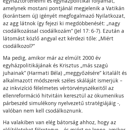
egyháztörténelmi és egyházpolitikai folyamat,
amelynek mostani pontjánál megjelenik a Vatikán
(korántsem új) igényét megfogalmazó Nyilatkozat,
az agg látnok így fejezi ki megdöbbenését: „nagy
csodálkozással csodálkozám” (Jel 17: 6-7). Ezután a
látomást közlő angyal ezt kérdezi tőle: „Miért
csodálkozol?”
Ma pedig, amikor már az elmúlt 2000 év
egyházpolitikájának és Krisztus „más szagú
juhainak” (Harmati Béla) „meggyőzésére” kitalált és
alkalmazott módszerek széles skáláját ismerjük –
az inkvizíció félelmetes vértörvényszékeitől az
ellenreformáció hitvitáin keresztül az ökumenikus
párbeszéd simulékony nyelvezetű stratégiájáig -,
valóban nem kell csodálkoznunk.
Ha valakiben van elég bátorság ahhoz, hogy az
előítéleteket félretegye – és miért ne lenne, amikor